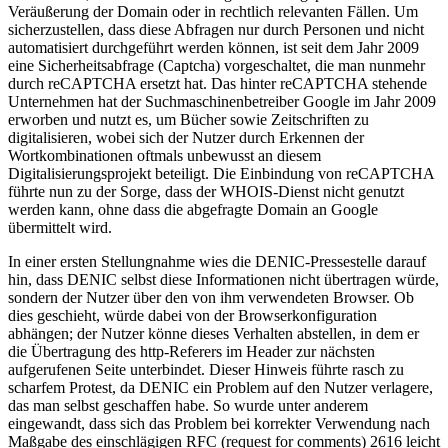
Veräußerung der Domain oder in rechtlich relevanten Fällen. Um
sicherzustellen, dass diese Abfragen nur durch Personen und nicht
automatisiert durchgeführt werden können, ist seit dem Jahr 2009
eine Sicherheitsabfrage (Captcha) vorgeschaltet, die man nunmehr
durch reCAPTCHA ersetzt hat. Das hinter reCAPTCHA stehende
Unternehmen hat der Suchmaschinenbetreiber Google im Jahr 2009
erworben und nutzt es, um Bücher sowie Zeitschriften zu
digitalisieren, wobei sich der Nutzer durch Erkennen der
Wortkombinationen oftmals unbewusst an diesem
Digitalisierungsprojekt beteiligt. Die Einbindung von reCAPTCHA
führte nun zu der Sorge, dass der WHOIS-Dienst nicht genutzt
werden kann, ohne dass die abgefragte Domain an Google
übermittelt wird.
In einer ersten Stellungnahme wies die DENIC-Pressestelle darauf
hin, dass DENIC selbst diese Informationen nicht übertragen würde,
sondern der Nutzer über den von ihm verwendeten Browser. Ob
dies geschieht, würde dabei von der Browserkonfiguration
abhängen; der Nutzer könne dieses Verhalten abstellen, in dem er
die Übertragung des http-Referers im Header zur nächsten
aufgerufenen Seite unterbindet. Dieser Hinweis führte rasch zu
scharfem Protest, da DENIC ein Problem auf den Nutzer verlagere,
das man selbst geschaffen habe. So wurde unter anderem
eingewandt, dass sich das Problem bei korrekter Verwendung nach
Maßgabe des einschlägigen RFC (request for comments) 2616 leicht