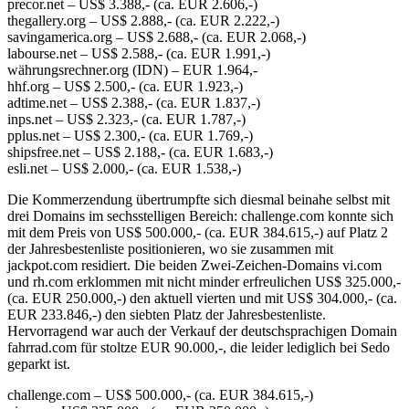
precor.net – US$ 3.388,- (ca. EUR 2.606,-)
thegallery.org – US$ 2.888,- (ca. EUR 2.222,-)
savingamerica.org – US$ 2.688,- (ca. EUR 2.068,-)
labourse.net – US$ 2.588,- (ca. EUR 1.991,-)
währungsrechner.org (IDN) – EUR 1.964,-
hhf.org – US$ 2.500,- (ca. EUR 1.923,-)
adtime.net – US$ 2.388,- (ca. EUR 1.837,-)
inps.net – US$ 2.323,- (ca. EUR 1.787,-)
pplus.net – US$ 2.300,- (ca. EUR 1.769,-)
shipsfree.net – US$ 2.188,- (ca. EUR 1.683,-)
esli.net – US$ 2.000,- (ca. EUR 1.538,-)
Die Kommerzendung übertrumpfte sich diesmal beinahe selbst mit
drei Domains im sechsstelligen Bereich: challenge.com konnte sich
mit dem Preis von US$ 500.000,- (ca. EUR 384.615,-) auf Platz 2
der Jahresbestenliste positionieren, wo sie zusammen mit
jackpot.com residiert. Die beiden Zwei-Zeichen-Domains vi.com
und rh.com erklommen mit nicht minder erfreulichen US$ 325.000,-
(ca. EUR 250.000,-) den aktuell vierten und mit US$ 304.000,- (ca.
EUR 233.846,-) den siebten Platz der Jahresbestenliste.
Hervorragend war auch der Verkauf der deutschsprachigen Domain
fahrrad.com für stoltze EUR 90.000,-, die leider lediglich bei Sedo
geparkt ist.
challenge.com – US$ 500.000,- (ca. EUR 384.615,-)