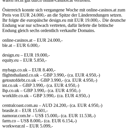
waren recht gut durch online-casinos.at vertreten.
Österreich konnte sich vergangene Woche mit online-casinos.at zum
Preis von EUR 24.000,- an die Spitze der Länderendungen setzen.
Ihr folgte die europäische design.eu mit EUR 19.000,-. Die deutsche
Endung war nur schwach vertreten, dafür lieferte die britische
Endung gleich sechs ordentlich verkaufte Domains.
online-casinos.at – EUR 24.000,-
ble.at – EUR 6.000,-
design.eu – EUR 19.000,-
equity.eu – EUR 5.850,-
mybags.co.uk – EUR 8.400,-
flightsthailand.co.uk – GBP 3.990,- (ca. EUR 4.950,-)
getoutofdebt.co.uk – GBP 3.990,- (ca. EUR 4.950,-)
int.co.uk – GBP 3.990,- (ca. EUR 4.950,-)
lhp.co.uk – GBP 3.990,- (ca. EUR 4.950,-)
worklife.co.uk – GBP 3.990,- (ca. EUR 4.950,-)
centralcoast.com.au – AUD 24.200,- (ca. EUR 4.950,-)
brasile.it – EUR 15.601,-
namorar.com.br – US$ 15.000,- (ca. EUR 11.538,-)
farm.co – US$ 8.000,- (ca. EUR 6.154,-)
workwear.nl – EUR 5.099,-