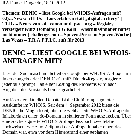
RA Daniel Dingeldey
18.10.2012
Themen: DENIC – liest Google bei WHOIS-Anfragen mit?
02)…News: nTLDs – Losverfahren statt „digital archery“ |
TLDs – Neues von .at, .canon und .pw | .org – Registry
versteigert Kurz-Domains | LG Köln – Anschlussinhaber haftet
nicht immer | challenge.com – Spitzen-Preise in Spitzen-Woche |
Las Vegas – T.R.A.F.F.I.C. ruft für 2013
DENIC – LIEST GOOGLE BEI WHOIS-
ANFRAGEN MIT?
Liest der Suchmaschinenbetreiber Google bei WHOIS-Abfragen im
Internetangebot der DENIC eG mit? Die .de-Registry reagierte
jedenfalls prompt – an einer Lösung des Problems wird nach
Angaben des Vorstands bereits gearbeitet.
Auslöser der aktuellen Debatte ist die Einführung signierter
Auskünfte im WHOIS. Seit dem 4. September 2012 bietet die
DENIC die Möglichkeit, über die webbasierte WHOIS-Abfrage die
Inhaberdaten einer .de-Domain in signierter Form auszugeben. Über
eine solche signierte WHOIS-Abfrage lässt sich zweifelsfrei
nachweisen, wer zum Zeitpunkt der Abfrage Inhaber einer .de-
Domain war, etwa vor dem Hintergrund einer geplanten