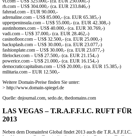
vi.com – US$ 325.000,- (ca. EUR 250.000,-)
rh.com – US$ 304.000,- (ca. EUR 233.846,-)
fahrrad.com – EUR 90.000,-
adrenaline.com – US$ 85.000,- (ca. EUR 65.385,-)
upperpeninsula.com – US$ 55.000,- (ca. EUR 42.308,-)
austinhomes.com – US$ 40.000,- (ca. EUR 30.769,-)
vadi.com – US$ 37.000,- (ca. EUR 28.462,-)
casinofloor.com – US$ 32.500,- (ca. EUR 25.000,-)
backsplash.com – US$ 30.000,- (ca. EUR 23.077,-)
fashionplate.com – US$ 30.000,- (ca. EUR 23.077,-)
filelocker.com – US$ 27.500,- (ca. EUR 21.154,-)
powerice.com – US$ 21.000,- (ca. EUR 16.154,-)
democraticcapitalism.com – US$ 20.000,- (ca. EUR 15.385,-)
militaria.com – EUR 12.500,-
Weitere Domain-Preise finden Sie unter:
> http://www.domain-spiegel.de
Quelle: dnjournal.com, sedo.de, thedomains.com
LAS VEGAS – T.R.A.F.F.I.C. RUFT FÜR
2013
Neben dem Domainfest Global findet 2013 auch die T.R.A.F.F.I.C.