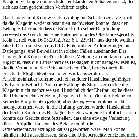
Klägerin verlangte nun noch den entstandenen Schaden ersetzt, der
sich aus dem gerichtlichen Verfahren ergibt.
Das Landgericht Köln wies den Antrag auf Schadensersatz zurück,
da die Klägerin weder substantiiert nachweisen konnte, dass der
Beklagte Täter noch dass er Störer ist. In seiner Begründung
verweist das Gericht auf eine Entscheidung des Oberlandesgerichts
Köln (Urteil vom 16.05.2012, Az.: 6 U 239/11), aus der sie weithin
zitiert. Darin setzt sich das OLG Köln mit den Anforderungen an
Darlegungs- und Beweislast in solchen Fällen auseinander. Das
Landgericht Köln schließt sich dieser Meinung an und kommt zum
Ergebnis, dass die Täterschaft des Beklagten nicht nachgewiesen ist,
da die Vermutung, der Beklagte sei der Täter, bereits durch die
ernsthafte Möglichkeit erschüttert wird, ausser ihm als
Anschlussinhaber komme auch ein anderer Haushaltsangehöriger
als Täter in Betracht. Auch die Haftung als Störer vermochte die
Klägerin nicht nachzuweisen. Hinsichtlich der Ehefrau, sollte diese
die Urheberrechtsverletzung begangen haben, hätte der Beklagten
keinerlei Prüfpflichten gehabt, über die er, wenn er ihnen nicht
nachgekommen wäre, in die Haftung geraten würde. Hinsichtlich
der beiden Kinder des Beklagten besteht zwar eine Prüfpflicht, doch
konnte das Gericht nicht feststellen, dass eine etwaige Verletzung
dieser Prüfpflicht seitens des Beklagten für die
Urheberrechtsverletzungen kausal geworden wäre. Man könne
nämlich nicht ausschliessen, dass eine Urheberrechtsverletzung nicht