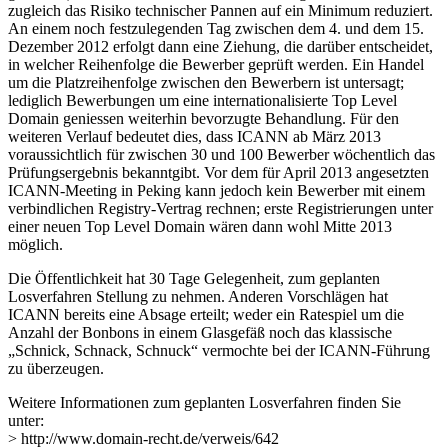
zugleich das Risiko technischer Pannen auf ein Minimum reduziert.
An einem noch festzulegenden Tag zwischen dem 4. und dem 15.
Dezember 2012 erfolgt dann eine Ziehung, die darüber entscheidet,
in welcher Reihenfolge die Bewerber geprüft werden. Ein Handel
um die Platzreihenfolge zwischen den Bewerbern ist untersagt;
lediglich Bewerbungen um eine internationalisierte Top Level
Domain geniessen weiterhin bevorzugte Behandlung. Für den
weiteren Verlauf bedeutet dies, dass ICANN ab März 2013
voraussichtlich für zwischen 30 und 100 Bewerber wöchentlich das
Prüfungsergebnis bekanntgibt. Vor dem für April 2013 angesetzten
ICANN-Meeting in Peking kann jedoch kein Bewerber mit einem
verbindlichen Registry-Vertrag rechnen; erste Registrierungen unter
einer neuen Top Level Domain wären dann wohl Mitte 2013
möglich.
Die Öffentlichkeit hat 30 Tage Gelegenheit, zum geplanten
Losverfahren Stellung zu nehmen. Anderen Vorschlägen hat
ICANN bereits eine Absage erteilt; weder ein Ratespiel um die
Anzahl der Bonbons in einem Glasgefäß noch das klassische
„Schnick, Schnack, Schnuck“ vermochte bei der ICANN-Führung
zu überzeugen.
Weitere Informationen zum geplanten Losverfahren finden Sie
unter:
> http://www.domain-recht.de/verweis/642