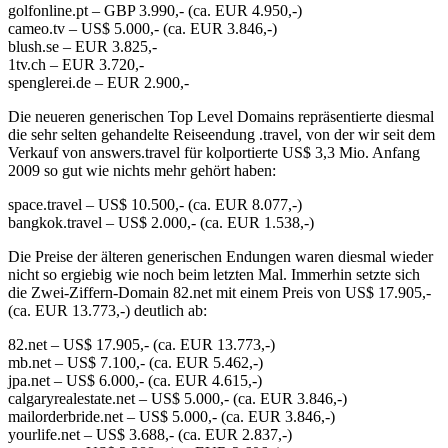
golfonline.pt – GBP 3.990,- (ca. EUR 4.950,-)
cameo.tv – US$ 5.000,- (ca. EUR 3.846,-)
blush.se – EUR 3.825,-
1tv.ch – EUR 3.720,-
spenglerei.de – EUR 2.900,-
Die neueren generischen Top Level Domains repräsentierte diesmal
die sehr selten gehandelte Reiseendung .travel, von der wir seit dem
Verkauf von answers.travel für kolportierte US$ 3,3 Mio. Anfang
2009 so gut wie nichts mehr gehört haben:
space.travel – US$ 10.500,- (ca. EUR 8.077,-)
bangkok.travel – US$ 2.000,- (ca. EUR 1.538,-)
Die Preise der älteren generischen Endungen waren diesmal wieder
nicht so ergiebig wie noch beim letzten Mal. Immerhin setzte sich
die Zwei-Ziffern-Domain 82.net mit einem Preis von US$ 17.905,-
(ca. EUR 13.773,-) deutlich ab:
82.net – US$ 17.905,- (ca. EUR 13.773,-)
mb.net – US$ 7.100,- (ca. EUR 5.462,-)
jpa.net – US$ 6.000,- (ca. EUR 4.615,-)
calgaryrealestate.net – US$ 5.000,- (ca. EUR 3.846,-)
mailorderbride.net – US$ 5.000,- (ca. EUR 3.846,-)
yourlife.net – US$ 3.688,- (ca. EUR 2.837,-)