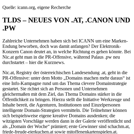
Quelle: icann.org, eigene Recherche
TLDS – NEUES VON .AT, .CANON UND
.PW
Zahlreiche Unternehmen haben sich bei ICANN um eine Marken-
Endung beworben, doch was damit anfangen? Der Elektronik-
Konzern Canon deutet an, in welche Richtung es gehen könnte. Bei
Nic.at geht man in die PR-Offensive, während Palaus .pw neu
durchstartet – hier die Kurznews.
Nic.at, Registry der österreichischen Landesendung .at, geht in die
PR-Offensive: unter dem Motto „Domains machen mehr daraus“ ist
eine Info-Kampagne rund um das Thema clevere Domainstrategie
gestartet. Sie richtet sich an Personen und Unternehmen
gleichermaßen mit dem Ziel, das Thema Domains stärker in die
Öffentlichkeit zu bringen. Hierzu stellt die Initiative Werkzeuge und
Inhalte bereit, die Agenturen, Institutionen und Einzelpersonen
intelligente Domain-Strategien vermitteln. Die Teilnehmer können
sich beispielsweise eigene kreative Domains ausdenken; die
witzigsten Vorschläge werden dann in der Galerie veröffentlicht und
als „Domain der Woche“ prämiert; erste Gewinner sind schachm.at,
friede-freude-eierkuchen.at sowie mitoffenenkartenspielen.at.