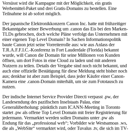
Versüsst wird die Kampagne mit der Möglichkeit, ein gratis
Werbemittel-Paket und drei Gratis-Domains zu bestellen. Eine
Teilnahme ist ab sofort möglich.
Der japanische Elektronikkonzern Canon Inc. hatte mit frühzeitiger
Bekanntgabe seiner Bewerbung um .canon das Eis bei den Marken-
TLDs gebrochen, doch welche Pläne verfolgt das Unternehmen mit
einer eigenen Top Level Domain? In Sachen Informationspolitik
baute Canon jetzt seine Vorreiterrolle aus: wie aus Anlass der
T.R.A.F.F.I.C.-Konferenz in Fort Lauderdale (Florida) bekannt
wurde, will Canon die Domain für seine Millionen von Kunden
öffnen, um dort Fotos in eine Cloud zu laden und mit anderen
Nutzern zu teilen. Details der Vergabe sind noch nicht bekannt, und
auch eine offizielle Bestätigung für diese Meldung steht bisher noch
aus; denkbar ist aber zum Beispiel, dass jeder Käufer einer Canon-
Kamera eine .canon-Domain miterhält, um sie zum Fototausch zu
nutzen.
Der indische Internet Service Provider Directi verpasst .pw, der
Landesendung des pazifischen Inselstaats Palau, eine
Generalüberholung: pünktlich zum ICANN-Meeting in Toronto
startet .pw als offene Top Level Domain mit freier Registrierung für
jedermann. Vermarktet werden sollen Domains unter .pw als
Endung für das „professional web“; Vorbilder wie Westsamoas .ws,
die als „WebSite“ vermarktet wird, oder Tuvalus .tv, die sich im TV-