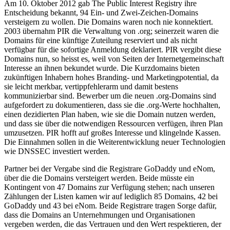
Am 10. Oktober 2012 gab The Public Interest Registry ihre
Entscheidung bekannt, 94 Ein- und Zwei-Zeichen-Domains
versteigern zu wollen. Die Domains waren noch nie konnektiert.
2003 übernahm PIR die Verwaltung von .org; seinerzeit waren die
Domains für eine künftige Zuteilung reserviert und als nicht
verfügbar für die sofortige Anmeldung deklariert. PIR vergibt diese
Domains nun, so heisst es, weil von Seiten der Internetgemeinschaft
Interesse an ihnen bekundet wurde. Die Kurzdomains bieten
zukünftigen Inhabern hohes Branding- und Marketingpotential, da
sie leicht merkbar, vertippfehlerarm und damit bestens
kommunizierbar sind. Bewerber um die neuen .org-Domains sind
aufgefordert zu dokumentieren, dass sie die .org-Werte hochhalten,
einen dezidierten Plan haben, wie sie die Domain nutzen werden,
und dass sie über die notwendigen Ressourcen verfügen, ihren Plan
umzusetzen. PIR hofft auf großes Interesse und klingelnde Kassen.
Die Einnahmen sollen in die Weiterentwicklung neuer Technologien
wie DNSSEC investiert werden.
Partner bei der Vergabe sind die Registrare GoDaddy und eNom,
über die die Domains versteigert werden. Beide müsste ein
Kontingent von 47 Domains zur Verfügung stehen; nach unseren
Zählungen der Listen kamen wir auf lediglich 85 Domains, 42 bei
GoDaddy und 43 bei eNom. Beide Registrare tragen Sorge dafür,
dass die Domains an Unternehmungen und Organisationen
vergeben werden, die das Vertrauen und den Wert respektieren, der