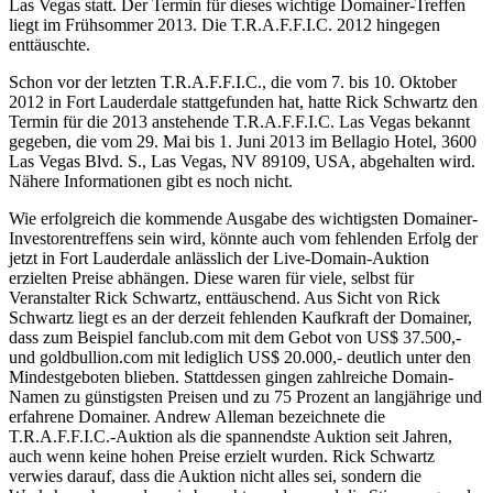
Las Vegas statt. Der Termin für dieses wichtige Domainer-Treffen
liegt im Frühsommer 2013. Die T.R.A.F.F.I.C. 2012 hingegen
enttäuschte.
Schon vor der letzten T.R.A.F.F.I.C., die vom 7. bis 10. Oktober
2012 in Fort Lauderdale stattgefunden hat, hatte Rick Schwartz den
Termin für die 2013 anstehende T.R.A.F.F.I.C. Las Vegas bekannt
gegeben, die vom 29. Mai bis 1. Juni 2013 im Bellagio Hotel, 3600
Las Vegas Blvd. S., Las Vegas, NV 89109, USA, abgehalten wird.
Nähere Informationen gibt es noch nicht.
Wie erfolgreich die kommende Ausgabe des wichtigsten Domainer-
Investorentreffens sein wird, könnte auch vom fehlenden Erfolg der
jetzt in Fort Lauderdale anlässlich der Live-Domain-Auktion
erzielten Preise abhängen. Diese waren für viele, selbst für
Veranstalter Rick Schwartz, enttäuschend. Aus Sicht von Rick
Schwartz liegt es an der derzeit fehlenden Kaufkraft der Domainer,
dass zum Beispiel fanclub.com mit dem Gebot von US$ 37.500,-
und goldbullion.com mit lediglich US$ 20.000,- deutlich unter den
Mindestgeboten blieben. Stattdessen gingen zahlreiche Domain-
Namen zu günstigsten Preisen und zu 75 Prozent an langjährige und
erfahrene Domainer. Andrew Alleman bezeichnete die
T.R.A.F.F.I.C.-Auktion als die spannendste Auktion seit Jahren,
auch wenn keine hohen Preise erzielt wurden. Rick Schwartz
verwies darauf, dass die Auktion nicht alles sei, sondern die