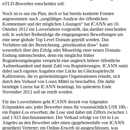
nTLD-Bewerber entscheiden soll.
Noch ist es nur ein Plan, doch er hat bereits konkrete Formen
angenommen: nach „sorgfältiger Analyse der öffentlichen
Kommentare und der möglichen Lösungen“ hat ICANN am 10.
Oktober 2012 ein Losverfahren vorgestellt, das darüber entscheiden
soll, in welcher Reihenfolge die eingegangenen Bewerbungen um
eine neue globale Top Level Domain geprüft werden. Das
Verfahren mit der Bezeichnung „prioritization draw“ kann
wesentlich über den Erfolg oder Misserfolg einer neuen Domain-
Endung mitentscheiden, denn ein möglichst früher
Registrierungsbeginn verspricht eine ungleich höhere öffentliche
Aufmerksamkeit und damit Zahl von Registrierungen. ICANN nutzt
dabei nach eigenen Angaben eine Lücke im Glücksspielrecht
Kaliforniens, die es gemeinnützigen Organisationen erlaubt, sich
durch den Verkauf von Losen Mittel zu beschaffen. Die dafür
benötigte Lizenz hat ICANN beantragt, bis spätestens Ende
November 2012 soll sie erteilt werden.
Für das Losverfahren geht ICANN derzeit von folgenden
Eckpunkten aus: jeder Bewerber muss für voraussichtlich US$ 100,-
ein Papier-Los erwerben; die Lose sind dabei mit Ziffern zwischen 1
und 1.923 durchnummeriert. Der Verkauf erfolgt vor Ort in Los
Angeles an den Bewerber oder einen (gegebenenfalls von ICANN
gestellten) Vertreter; ein Online-Erwerb ist ausgeschlossen, was