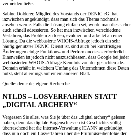
vermeiden ließe.
Sabine Dolderer, Mitglied des Vorstands der DENIC eG, hat
inzwischen angekündigt, dass man sich das Thema nochmals
ansehen werde. Falls die Lösung einfach sei, werde man dies sicher
auch schnell adressieren. So hat man inzwischen verschiedene
Verfahren, das Problem zu lösen, evaluiert und arbeitet an einer
Lösung. Da die webbasierte WHOIS-Abfrage jedoch ein sehr
häufig genutzter DENIC-Dienst ist, sind auch bei kurzfristigen
Änderungen einige Funktions- und Performancetests erforderlich.
Einstweilen ist jedoch nicht auszuschliessen, dass Google bei jeder
webbasierten WHOIS-Abfrage Kenntnis von der gesuchten .de-
Domain erhält; in welchem Umfang das Unternehmen diese Daten
nutzt, steht allerdings auf einem anderen Blatt.
Quelle: denic.de, eigene Recherche
NTLDS – LOSVERFAHREN STATT
„DIGITAL ARCHERY“
Vergessen Sie alles, was Sie je über das „digital archery“ gelesen
haben, denn das digitale Bogenschiessen ist Geschichte: völlig
überraschend hat die Internet-Verwaltung ICANN angekündigt,
dass nun doch ein Losverfahren über die Prüfungsreihenfolge der