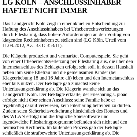
LG KÖLN – ANSCHLUSSINHABER
HAFTET NICHT IMMER
Das Landgericht Köln zeigt in einer aktuellen Entscheidung zur
Haftung des Anschlussinhabers bei Urheberrechtsverletzungen
durch Filesharing, dass höhere Anforderungen an den Vortrag von
klagenden Rechteinhabern zu stellen sind (LG Köln, Urteil vom
11.09.2012, Az.: 33 O 353/11).
Die Klägerin produziert und vermarktet Computerspiele. Sie geht
von einer Urheberrechtsverletzung per Filesharing aus, die über den
Internetanschluss des Beklagten erfolgt sein soll, in dessen Haushalt
neben ihm seine Ehefrau und die gemeinsamen Kinder (bei
Klageerhebung 18 und 16 Jahre alt) leben und den Internetanschluss
ebenfalls nutzen. Der Beklagte gab zunächst keine
Unterlassungserklärung ab. Die Klägerin wandte sich an das
Landgericht Köln. Der Beklagte erklärte, der Filesharing-Upload
erfolgte nicht über seinen Anschluss; seine Familie habe er
regelmäßig darauf verwiesen, kein Filesharing betreiben zu dürfen.
Zudem seien Sicherheitsvorkehrung hinsichtlich des Routers und
des WLAN erfolgt und die fragliche Spielsoftware und
irgendwelche Filesharingprogramme befänden sich nicht auf den
heimischen Rechnern. Im laufenden Prozess gab der Beklagte
schließlich die strafbewehrte Unterlassungserklärung ab. Die