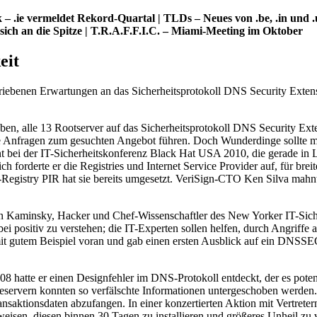
– .ie vermeldet Rekord-Quartal | TLDs – Neues von .be, .in und 
 sich an die Spitze | T.R.A.F.F.I.C. – Miami-Meeting im Oktober
eit
iebenen Erwartungen an das Sicherheitsprotokoll DNS Security Exten
n, alle 13 Rootserver auf das Sicherheitsprotokoll DNS Security Exte
alle Anfragen zum gesuchten Angebot führen. Doch Wunderdinge sollte 
nt bei der IT-Sicherheitskonferenz Black Hat USA 2010, die gerade in La
ch forderte er die Registries und Internet Service Provider auf, für b
g-Registry PIR hat sie bereits umgesetzt. VeriSign-CTO Ken Silva mah
n Kaminsky, Hacker und Chef-Wissenschaftler des New Yorker IT-Siche
positiv zu verstehen; die IT-Experten sollen helfen, durch Angriffe 
 mit gutem Beispiel voran und gab einen ersten Ausblick auf ein DNSS
 hatte er einen Designfehler im DNS-Protokoll entdeckt, der es potent
ervern konnten so verfälschte Informationen untergeschoben werden. G
ansaktionsdaten abzufangen. In einer konzertierten Aktion mit Vertre
weisen, diesen binnen 30 Tagen zu installieren und größeres Unheil zu