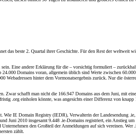
net das beste 2. Quartal ihrer Geschichte. Für den Rest der weltweit w
n sein. Eine andere Erklärung für die – vorsichtig formuliert – zurüc
pp 24.000 Domains voran, allgemein üblich sind Werte zwischen 60.000 
00 Webadressen hinter dem Vormonatsergebnis zurück. Nur die österreic
den. Zwar schafft man nicht die 166.947 Domains aus dem Juni, mit ein
ristig .org einholen könnte, was angesichts einer Differenz von knapp 1
llt. Wie IE Domain Registry (IEDR), Verwalterin der Landesendung .ie, m
nd Juni 2010 insgesamt 9.448 .ie-Domains registriert, ein Anstieg um 
Unternehmen den Großteil der Anmeldungen auf sich vereinen. Wer .ie 
ersten zählt.