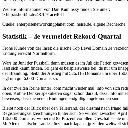
Weitere Informationen von Dan Kaminsky finden Sie unter:
> http://short4u.de/487b91ace40f1
Quelle: enterprisenetworkingplanet.com, heise.de, eigene Recherche
Statistik – .ie vermeldet Rekord-Quartal
Frohe Kunde von der Insel: die irische Top Level Domain .ie verzeich
Endung erreicht Normalform.
Wars im Juni der Fussball, dann müssen es im Juli die Ferien gewese
lässt sich kaum finden. So geht es beispielsweise bei .de nur um kna
der Brandung, bleibt der Anstieg mit 526.116 Domains um über 150.0
legt um gut 6.000 Domains zu.
In der zweiten Reihe hinter .com macht wieder mal .info von sich re
oben. Kühne Denker spekulieren sogar schon darauf, dass .info mittelf
beweisen, dass die neuen Endungen endgültig angekommen sind.
Bleibt noch der Blick über den Tellerrand, der diesmal nach Irland fä
Registrierungsaufzeichnungen hinter sich. So wurden zwischen April u
146.000 Domains, wobei mit 82 Prozent vor allem Geschäftsleute und 
McAfee das irische Landeskürzel nach Japans .jp zu den weltweit sich