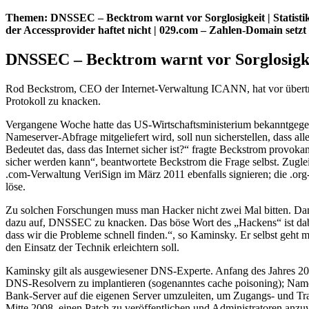
Themen: DNSSEC – Becktrom warnt vor Sorglosigkeit | Statistik 
der Accessprovider haftet nicht | 029.com – Zahlen-Domain setzt
DNSSEC – Becktrom warnt vor Sorglosigk
Rod Beckstrom, CEO der Internet-Verwaltung ICANN, hat vor übertr
Protokoll zu knacken.
Vergangene Woche hatte das US-Wirtschaftsministerium bekanntgegebe
Nameserver-Abfrage mitgeliefert wird, soll nun sicherstellen, dass 
Bedeutet das, dass das Internet sicher ist?“ fragte Beckstrom provoka
sicher werden kann“, beantwortete Beckstrom die Frage selbst. Zuglei
.com-Verwaltung VeriSign im März 2011 ebenfalls signieren; die .or
löse.
Zu solchen Forschungen muss man Hacker nicht zwei Mal bitten. Da
dazu auf, DNSSEC zu knacken. Das böse Wort des „Hackens“ ist dabei 
dass wir die Probleme schnell finden.“, so Kaminsky. Er selbst geht
den Einsatz der Technik erleichtern soll.
Kaminsky gilt als ausgewiesener DNS-Experte. Anfang des Jahres 2008
DNS-Resolvern zu implantieren (sogenanntes cache poisoning); Names
Bank-Server auf die eigenen Server umzuleiten, um Zugangs- und Tr
Mitte 2008, einen Patch zu veröffentlichen und Administratoren anzu