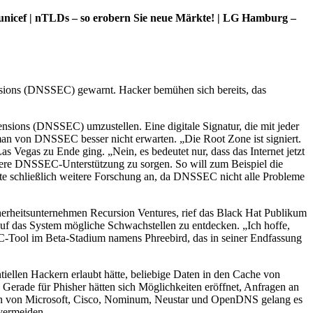
.unicef | nTLDs – so erobern Sie neue Märkte! | LG Hamburg –
sions (DNSSEC) gewarnt. Hacker bemühen sich bereits, das
nsions (DNSSEC) umzustellen. Eine digitale Signatur, die mit jeder
man von DNSSEC besser nicht erwarten. „Die Root Zone ist signiert.
s Vegas zu Ende ging. „Nein, es bedeutet nur, dass das Internet jetzt
reitere DNSSEC-Unterstützung zu sorgen. So will zum Beispiel die
nte schließlich weitere Forschung an, da DNSSEC nicht alle Probleme
rheitsunternehmen Recursion Ventures, rief das Black Hat Publikum
auf das System mögliche Schwachstellen zu entdecken. „Ich hoffe,
EC-Tool im Beta-Stadium namens Phreebird, das in seiner Endfassung
iellen Hackern erlaubt hätte, beliebige Daten in den Cache von
erade für Phisher hätten sich Möglichkeiten eröffnet, Anfragen an
tern von Microsoft, Cisco, Nominum, Neustar und OpenDNS gelang es
 vermeiden.