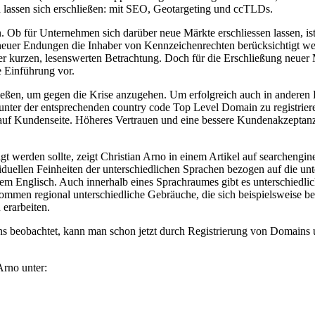
d lassen sich erschließen: mit SEO, Geotargeting und ccTLDs.
n. Ob für Unternehmen sich darüber neue Märkte erschliessen lassen, 
 neuer Endungen die Inhaber von Kennzeichenrechten berücksichtigt 
ner kurzen, lesenswerten Betrachtung. Doch für die Erschließung neue
e Einführung vor.
ließen, um gegen die Krise anzugehen. Um erfolgreich auch in anderen
 unter der entsprechenden country code Top Level Domain zu registri
uf Kundenseite. Höheres Vertrauen und eine bessere Kundenakzeptanz
gt werden sollte, zeigt Christian Arno in einem Artikel auf searchengin
viduellen Feinheiten der unterschiedlichen Sprachen bezogen auf die u
m Englisch. Auch innerhalb eines Sprachraumes gibt es unterschiedlic
mmen regional unterschiedliche Gebräuche, die sich beispielsweise be
 erarbeiten.
 beobachtet, kann man schon jetzt durch Registrierung von Domains
Arno unter: