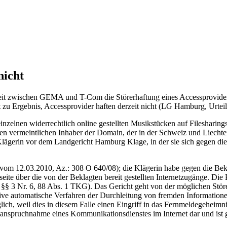
nicht
reit zwischen GEMA und T-Com die Störerhaftung eines Accessprovider
t zu Ergebnis, Accessprovider haften derzeit nicht (LG Hamburg, Urte
zelnen widerrechtlich online gestellten Musikstücken auf Filesharings
 vermeintlichen Inhaber der Domain, der in der Schweiz und Liechtenste
e Klägerin vor dem Landgericht Hamburg Klage, in der sie sich gegen di
 vom 12.03.2010, Az.: 308 O 640/08); die Klägerin habe gegen die Bek
eite über die von der Beklagten bereit gestellten Internetzugänge. Die
 §§ 3 Nr. 6, 88 Abs. 1 TKG). Das Gericht geht von der möglichen Stö
sive automatische Verfahren der Durchleitung von fremden Informatione
h, weil dies in diesem Falle einen Eingriff in das Fernmeldegeheimnis
nanspruchnahme eines Kommunikationsdienstes im Internet dar und ist 