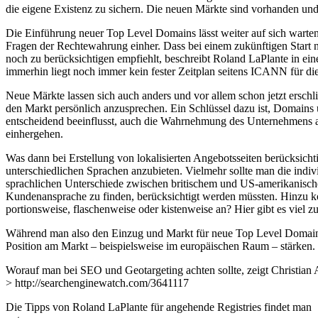
die eigene Existenz zu sichern. Die neuen Märkte sind vorhanden un
Die Einführung neuer Top Level Domains lässt weiter auf sich warte
Fragen der Rechtewahrung einher. Dass bei einem zukünftigen Start
noch zu berücksichtigen empfiehlt, beschreibt Roland LaPlante in ei
immerhin liegt noch immer kein fester Zeitplan seitens ICANN für di
Neue Märkte lassen sich auch anders und vor allem schon jetzt ersch
den Markt persönlich anzusprechen. Ein Schlüssel dazu ist, Domains
entscheidend beeinflusst, auch die Wahrnehmung des Unternehmens a
einhergehen.
Was dann bei Erstellung von lokalisierten Angebotsseiten berücksichti
unterschiedlichen Sprachen anzubieten. Vielmehr sollte man die indi
sprachlichen Unterschiede zwischen britischem und US-amerikanische
Kundenansprache zu finden, berücksichtigt werden müssten. Hinzu ko
portionsweise, flaschenweise oder kistenweise an? Hier gibt es viel zu
Während man also den Einzug und Markt für neue Top Level Domains
Position am Markt – beispielsweise im europäischen Raum – stärken.
Worauf man bei SEO und Geotargeting achten sollte, zeigt Christian 
> http://searchenginewatch.com/3641117
Die Tipps von Roland LaPlante für angehende Registries findet man