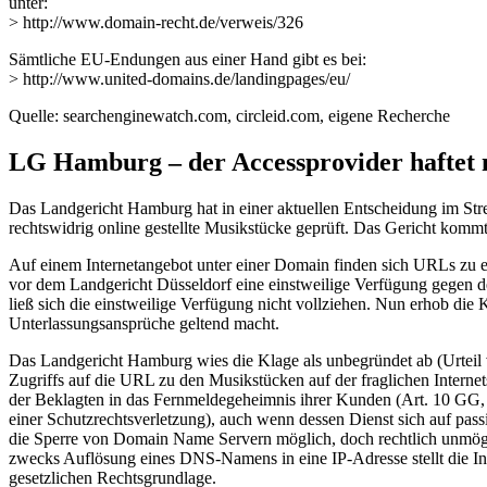
unter:
> http://www.domain-recht.de/verweis/326
Sämtliche EU-Endungen aus einer Hand gibt es bei:
> http://www.united-domains.de/landingpages/eu/
Quelle: searchenginewatch.com, circleid.com, eigene Recherche
LG Hamburg – der Accessprovider haftet 
Das Landgericht Hamburg hat in einer aktuellen Entscheidung im St
rechtswidrig online gestellte Musikstücke geprüft. Das Gericht komm
Auf einem Internetangebot unter einer Domain finden sich URLs zu ein
vor dem Landgericht Düsseldorf eine einstweilige Verfügung gegen den
ließ sich die einstweilige Verfügung nicht vollziehen. Nun erhob di
Unterlassungsansprüche geltend macht.
Das Landgericht Hamburg wies die Klage als unbegründet ab (Urteil
Zugriffs auf die URL zu den Musikstücken auf der fraglichen Internets
der Beklagten in das Fernmeldegeheimnis ihrer Kunden (Art. 10 GG,
einer Schutzrechtsverletzung), auch wenn dessen Dienst sich auf pas
die Sperre von Domain Name Servern möglich, doch rechtlich unmöglic
zwecks Auflösung eines DNS-Namens in eine IP-Adresse stellt die I
gesetzlichen Rechtsgrundlage.