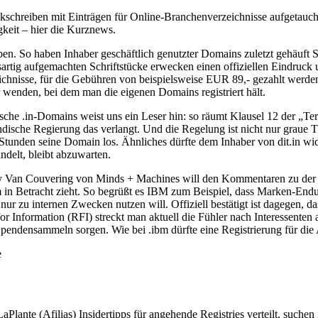
schreiben mit Einträgen für Online-Branchenverzeichnisse aufgetaucht
gkeit – hier die Kurznews.
 So haben Inhaber geschäftlich genutzter Domains zuletzt gehäuft Sch
rtig aufgemachten Schriftstücke erwecken einen offiziellen Eindruck 
ichnisse, für die Gebühren von beispielsweise EUR 89,- gezahlt werde
r wenden, bei dem man die eigenen Domains registriert hält.
he .in-Domains weist uns ein Leser hin: so räumt Klausel 12 der „Term
ndische Regierung das verlangt. Und die Regelung ist nicht nur graue The
tunden seine Domain los. Ähnliches dürfte dem Inhaber von dit.in wide
ndelt, bleibt abzuwarten.
 Van Couvering von Minds + Machines will den Kommentaren zu der 
m in Betracht zieht. So begrüßt es IBM zum Beispiel, dass Marken-En
r zu internen Zwecken nutzen will. Offiziell bestätigt ist dagegen, 
Information (RFI) streckt man aktuell die Fühler nach Interessenten 
pendensammeln sorgen. Wie bei .ibm dürfte eine Registrierung für die 
e
ante (Afilias) Insidertipps für angehende Registries verteilt, such