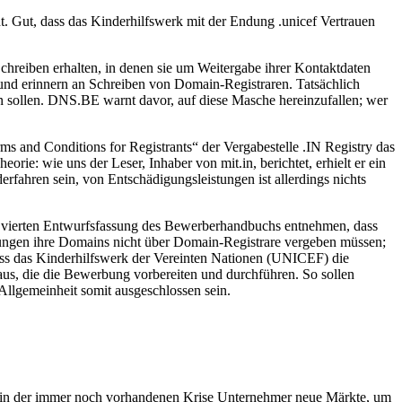
. Gut, dass das Kinderhilfswerk mit der Endung .unicef Vertrauen
reiben erhalten, in denen sie um Weitergabe ihrer Kontaktdaten
und erinnern an Schreiben von Domain-Registraren. Tatsächlich
n sollen. DNS.BE warnt davor, auf diese Masche hereinzufallen; wer
s and Conditions for Registrants“ der Vergabestelle .IN Registry das
orie: wie uns der Leser, Inhaber von mit.in, berichtet, erhielt er ein
rfahren sein, von Entschädigungsleistungen ist allerdings nichts
vierten Entwurfsfassung des Bewerberhandbuchs entnehmen, dass
dungen ihre Domains nicht über Domain-Registrare vergeben müssen;
dass das Kinderhilfswerk der Vereinten Nationen (UNICEF) die
aus, die die Bewerbung vorbereiten und durchführen. So sollen
Allgemeinheit somit ausgeschlossen sein.
en in der immer noch vorhandenen Krise Unternehmer neue Märkte, um