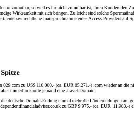
en unzumutbar, so weil es ihr nicht zumutbar ist, ihren Kunden den Z
ndige Wirksamkeit mit sich bringen. Zu leicht sind solche Sperrmaßnah
 eine zivilrechtliche Inanspruchnahme eines Access-Providers auf Sperr
 Spitze
029.com zu US$ 110.000,- (ca. EUR 85.271,-) .com wieder an die nicht
, aber immerhin kaufte jemand eine .travel-Domain.
e die deutsche Domain-Endung einmal mehr die Länderendungen an, ge
n independentfinancialadviser.co.uk zu GBP 9.975,- (ca. EUR 11.983,-) e