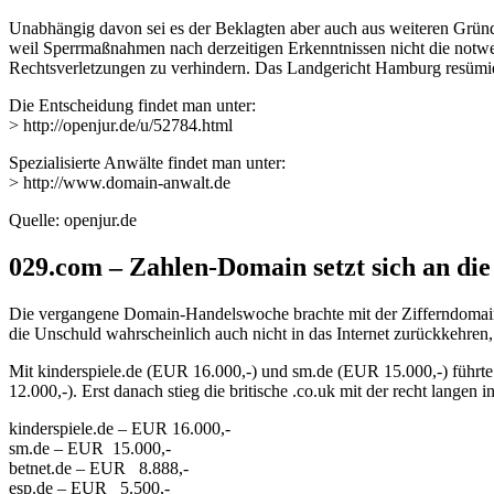
Unabhängig davon sei es der Beklagten aber auch aus weiteren Gründ
weil Sperrmaßnahmen nach derzeitigen Erkenntnissen nicht die notwe
Rechtsverletzungen zu verhindern. Das Landgericht Hamburg resümiert:
Die Entscheidung findet man unter:
> http://openjur.de/u/52784.html
Spezialisierte Anwälte findet man unter:
> http://www.domain-anwalt.de
Quelle: openjur.de
029.com – Zahlen-Domain setzt sich an die
Die vergangene Domain-Handelswoche brachte mit der Zifferndomain 
die Unschuld wahrscheinlich auch nicht in das Internet zurückkehren
Mit kinderspiele.de (EUR 16.000,-) und sm.de (EUR 15.000,-) führt
12.000,-). Erst danach stieg die britische .co.uk mit der recht lange
kinderspiele.de – EUR 16.000,-
sm.de – EUR 15.000,-
betnet.de – EUR 8.888,-
esp.de – EUR 5.500,-