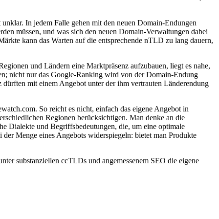
ist unklar. In jedem Falle gehen mit den neuen Domain-Endungen
werden müssen, und was sich den neuen Domain-Verwaltungen dabei
r Märkte kann das Warten auf die entsprechende nTLD zu lang dauern,
 Regionen und Ländern eine Marktpräsenz aufzubauen, liegt es nahe,
eren; nicht nur das Google-Ranking wird von der Domain-Endung
 dürften mit einem Angebot unter der ihm vertrauten Länderendung
ewatch.com. So reicht es nicht, einfach das eigene Angebot in
nterschiedlichen Regionen berücksichtigen. Man denke an die
he Dialekte und Begriffsbedeutungen, die, um eine optimale
i der Menge eines Angebots widerspiegeln: bietet man Produkte
 unter substanziellen ccTLDs und angemessenem SEO die eigene