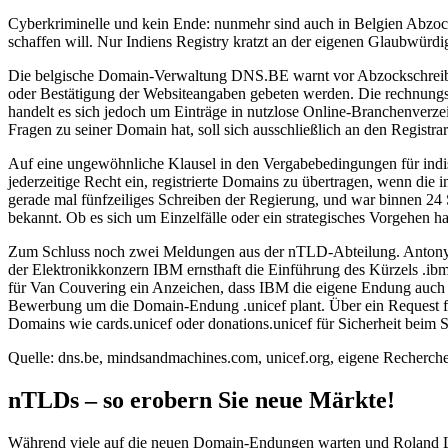
Cyberkriminelle und kein Ende: nunmehr sind auch in Belgien Abzock
schaffen will. Nur Indiens Registry kratzt an der eigenen Glaubwürdi
Die belgische Domain-Verwaltung DNS.BE warnt vor Abzockschreiben.
oder Bestätigung der Websiteangaben gebeten werden. Die rechnungsa
handelt es sich jedoch um Einträge in nutzlose Online-Branchenverze
Fragen zu seiner Domain hat, soll sich ausschließlich an den Registra
Auf eine ungewöhnliche Klausel in den Vergabebedingungen für indisc
jederzeitige Recht ein, registrierte Domains zu übertragen, wenn die i
gerade mal fünfzeiliges Schreiben der Regierung, und war binnen 24 S
bekannt. Ob es sich um Einzelfälle oder ein strategisches Vorgehen ha
Zum Schluss noch zwei Meldungen aus der nTLD-Abteilung. Antony
der Elektronikkonzern IBM ernsthaft die Einführung des Kürzels .ib
für Van Couvering ein Anzeichen, dass IBM die eigene Endung auch nu
Bewerbung um die Domain-Endung .unicef plant. Über ein Request for 
Domains wie cards.unicef oder donations.unicef für Sicherheit beim S
Quelle: dns.be, mindsandmachines.com, unicef.org, eigene Recherch
nTLDs – so erobern Sie neue Märkte!
Während viele auf die neuen Domain-Endungen warten und Roland LaPl