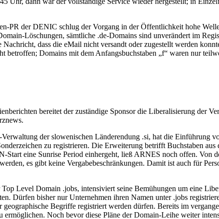
5 Uhr, dann war der vollständige Service wieder hergestellt; in Einzel
sen-PR der DENIC schlug der Vorgang in der Öffentlichkeit hohe Welle
Domain-Löschungen, sämtliche .de-Domains sind unverändert im Registr
die Nachricht, dass die eMail nicht versandt oder zugestellt werden k
cht betroffen; Domains mit dem Anfangsbuchstaben „f“ waren nur teilwe
dienberichten bereitet der zuständige Sponsor die Liberalisierung der V
urznews.
rwaltung der slowenischen Länderendung .si, hat die Einführung vo
 Sonderzeichen zu registrieren. Die Erweiterung betrifft Buchstaben au
N-Start eine Sunrise Period einhergeht, ließ ARNES noch offen. Von d
t werden, es gibt keine Vergabebeschränkungen. Damit ist auch für P
p Level Domain .jobs, intensiviert seine Bemühungen um eine Libera
 Dürfen bisher nur Unternehmen ihren Namen unter .jobs registrieren
geographische Begriffe registriert werden dürfen. Bereits im vergang
zu ermöglichen. Noch bevor diese Pläne der Domain-Leihe weiter intensi