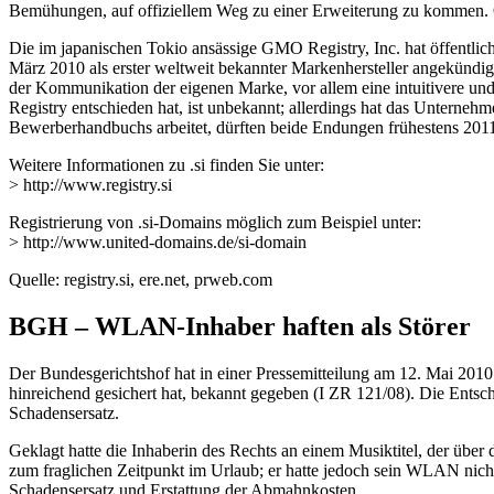
Bemühungen, auf offiziellem Weg zu einer Erweiterung zu kommen. Ob 
Die im japanischen Tokio ansässige GMO Registry, Inc. hat öffentli
März 2010 als erster weltweit bekannter Markenhersteller angekündi
der Kommunikation der eigenen Marke, vor allem eine intuitivere u
Registry entschieden hat, ist unbekannt; allerdings hat das Untern
Bewerberhandbuchs arbeitet, dürften beide Endungen frühestens 2011
Weitere Informationen zu .si finden Sie unter:
> http://www.registry.si
Registrierung von .si-Domains möglich zum Beispiel unter:
> http://www.united-domains.de/si-domain
Quelle: registry.si, ere.net, prweb.com
BGH – WLAN-Inhaber haften als Störer
Der Bundesgerichtshof hat in einer Pressemitteilung am 12. Mai 201
hinreichend gesichert hat, bekannt gegeben (I ZR 121/08). Die Entsch
Schadensersatz.
Geklagt hatte die Inhaberin des Rechts an einem Musiktitel, der ü
zum fraglichen Zeitpunkt im Urlaub; er hatte jedoch sein WLAN nic
Schadensersatz und Erstattung der Abmahnkosten.