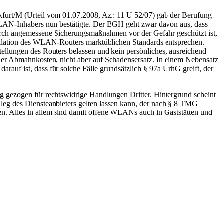
kfurt/M (Urteil vom 01.07.2008, Az.: 11 U 52/07) gab der Berufung
WLAN-Inhabers nun bestätigte. Der BGH geht zwar davon aus, dass
durch angemessene Sicherungsmaßnahmen vor der Gefahr geschützt ist,
allation des WLAN-Routers marktüblichen Standards entsprechen.
ellungen des Routers belassen und kein persönliches, ausreichend
er Abmahnkosten, nicht aber auf Schadensersatz. In einem Nebensatz
auf ist, dass für solche Fälle grundsätzlich § 97a UrhG greift, der
g gezogen für rechtswidrige Handlungen Dritter. Hintergrund scheint
vileg des Diensteanbieters gelten lassen kann, der nach § 8 TMG
en. Alles in allem sind damit offene WLANs auch in Gaststätten und