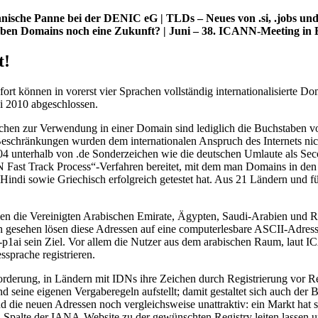
chnische Panne bei der DENIC eG | TLDs – Neues von .si, .jobs u
aben Domains noch eine Zukunft? | Juni – 38. ICANN-Meeting in 
t!
rt können in vorerst vier Sprachen vollständig internationalisierte 
i 2010 abgeschlossen.
chen zur Verwendung in einer Domain sind lediglich die Buchstaben von
eschränkungen wurden dem internationalen Anspruch des Internets nic
 2004 unterhalb von .de Sonderzeichen wie die deutschen Umlaute als 
Fast Track Process“-Verfahren bereitet, mit dem man Domains in den e
h, Hindi sowie Griechisch erfolgreich getestet hat. Aus 21 Ländern und 
len die Vereinigten Arabischen Emirate, Ägypten, Saudi-Arabien und Ru
ch gesehen lösen diese Adressen auf eine computerlesbare ASCII-Adres
-p1ai sein Ziel. Vor allem die Nutzer aus dem arabischen Raum, laut 
sprache registrieren.
forderung, in Ländern mit IDNs ihre Zeichen durch Registrierung vor Re
d seine eigenen Vergaberegeln aufstellt; damit gestaltet sich auch de
d die neuen Adressen noch vergleichsweise unattraktiv: ein Markt hat s
DN-Spalte der IANA-Website zu der gewünschten Registry leiten lassen u