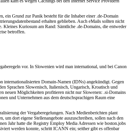
fällen kam es wegen Cachings bei den Internet Service Providern
n, ein Grund zur Panik besteht für die Inhaber einer .de-Domain
ierungsdatenbestand erhalten geblieben. Auch eMails sollten nicht
onnte. Kleines Kuriosum am Rand: Sämtliche .de-Domains, die entweder
ise betroffen.
ergaberegeln vor. In Slowenien wird man international, und bei Canon
n internationalisierten Domain-Namen (IDNs) angekündigt. Gegen
s den Sprachen Slowenisch, Italienisch, Ungarisch, Kroatisch und
en neuen Möglichkeiten profitieren nicht nur Slowenen: .si-Domains
ersonen und Unternehmen aus dem deutschsprachigen Raum eine
lisierung der Vergaberegelungen. Nach Medienberichten plant
, um dort eigene Stellenangebote auszuschreiben, sollen nach den
enen Jahr hatte die Registry Employ Media Adressen wie boston.jobs
viert werden konnte, schritt ICANN ein; seither gibt es offenbar