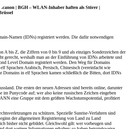
nd .canon | BGH – WLAN-Inhaber haften als Störer |
Brüssel
Domain-Namen (IDNs) registriert werden. Die dafür notwendigen
 A bis Z, die Ziffern von 0 bis 9 und als einziges Sonderzeichen der
ht gerecht, weshalb man an der Einführung von IDNs arbeitete und
Second Level Domain registriert werden. Den Weg für Domains
lf Sprachen Arabisch, Persisch, Chinesisch (vereinfacht wie
für Domains in elf Sprachen kamen schließlich die Bitten, dort IDNs
ssland. Die ersten der neuen Adressen sind bereits online, darunter
se im Punycode auf; wer also keine russischen Zeichen eingeben
ICANN eine Gruppe mit dem größten Wachstumspotential, profitiert
chtsverletzungen zu schützen. Spezielle Sunrise-Verfahren sind
r Beginn der allgemeinen Registrierung von Land zu Land
ich bisher nicht gebildet. Gleichwohl gilt: wer vorbeugen und
nd dort weitere Informationen erhalten; so haben beispielsweise