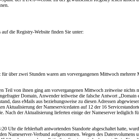
nnen.
auf die Registry-Website finden Sie unter:
ür über zwei Stunden waren am vorvergangenen Mittwoch mehrere Mill
einen Teil von ihnen ging am vorvergangenen Mittwoch zeitweise nichts
ngefragter Domain, Anwender teilweise die falsche Antwort „Domain exis
tand, dass eMails aus beziehungsweise zu diesen Adressen abgewiesen
Aktualisierung der Nameservicedaten auf 12 der 16 Servicestandorte
e. Nach der Aktualisierung lieferten einige der Nameserver lediglich 
0 Uhr die fehlerhaft antwortenden Standorte abgeschaltet hatte, wurde
 in den Nameserver-Verbund aufgenommen. Wegen des Datenvolumens und