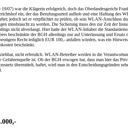
 19/07) war die Klägerin erfolgreich, doch das Oberlandesgericht Fran
richtshof ein, der das Berufungsurteil aufhob und eine Haftung des 
aftet; jedoch sei er verpflichtet zu prüfen, ob sein WLAN-Anschluss 
gen missbraucht zu werden. Die Sicherung muss den zur Zeit der Inst
dings nicht abverlangt. Hier hatte der WLAN-Inhaber die Standardeinst
ers beschränkte der BGH allerdings nur auf Unterlassung und Ersatz d
eutigem Recht lediglich EUR 100,- anfallen würden, was ein Hinweis dar
nkosten beschränkt.
lziehbar, nicht erfreulich. WLAN-Betreiber werden in die Verantwortun
ine Gefahrenquelle ist. Ob der BGH erwogen hat, dass man hier das Pri
onsnetz übermittelt, haftet, wird man in den Entscheidungsgründen seh
t.
.000,-