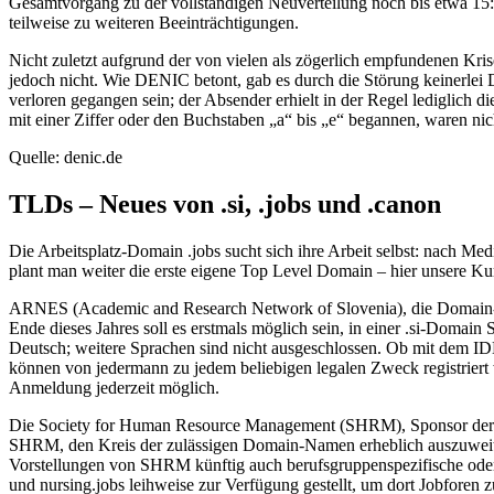
Gesamtvorgang zu der vollständigen Neuverteilung noch bis etwa 15:4
teilweise zu weiteren Beeinträchtigungen.
Nicht zuletzt aufgrund der von vielen als zögerlich empfundenen Kri
jedoch nicht. Wie DENIC betont, gab es durch die Störung keinerlei 
verloren gegangen sein; der Absender erhielt in der Regel lediglich 
mit einer Ziffer oder den Buchstaben „a“ bis „e“ begannen, waren ni
Quelle: denic.de
TLDs – Neues von .si, .jobs und .canon
Die Arbeitsplatz-Domain .jobs sucht sich ihre Arbeit selbst: nach Me
plant man weiter die erste eigene Top Level Domain – hier unsere K
ARNES (Academic and Research Network of Slovenia), die Domain-Ve
Ende dieses Jahres soll es erstmals möglich sein, in einer .si-Domain
Deutsch; weitere Sprachen sind nicht ausgeschlossen. Ob mit dem ID
können von jedermann zu jedem beliebigen legalen Zweck registrier
Anmeldung jederzeit möglich.
Die Society for Human Resource Management (SHRM), Sponsor der To
SHRM, den Kreis der zulässigen Domain-Namen erheblich auszuweiten.
Vorstellungen von SHRM künftig auch berufsgruppenspezifische oder 
und nursing.jobs leihweise zur Verfügung gestellt, um dort Jobforen 