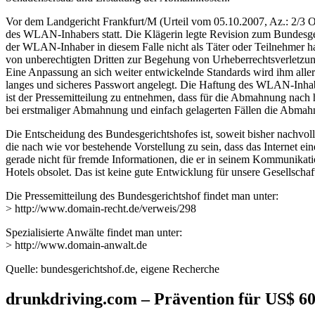
Vor dem Landgericht Frankfurt/M (Urteil vom 05.10.2007, Az.: 2/3 O
des WLAN-Inhabers statt. Die Klägerin legte Revision zum Bundesge
der WLAN-Inhaber in diesem Falle nicht als Täter oder Teilnehmer h
von unberechtigten Dritten zur Begehung von Urheberrechtsverletzun
Eine Anpassung an sich weiter entwickelnde Standards wird ihm aller
langes und sicheres Passwort angelegt. Die Haftung des WLAN-Inhab
ist der Pressemitteilung zu entnehmen, dass für die Abmahnung nach h
bei erstmaliger Abmahnung und einfach gelagerten Fällen die Abmah
Die Entscheidung des Bundesgerichtshofes ist, soweit bisher nachvol
die nach wie vor bestehende Vorstellung zu sein, dass das Internet e
gerade nicht für fremde Informationen, die er in seinem Kommunikati
Hotels obsolet. Das ist keine gute Entwicklung für unsere Gesellschaf
Die Pressemitteilung des Bundesgerichtshof findet man unter:
> http://www.domain-recht.de/verweis/298
Spezialisierte Anwälte findet man unter:
> http://www.domain-anwalt.de
Quelle: bundesgerichtshof.de, eigene Recherche
drunkdriving.com – Prävention für US$ 60