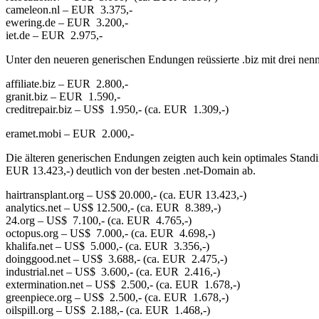
cameleon.nl – EUR 3.375,-
ewering.de – EUR 3.200,-
iet.de – EUR 2.975,-
Unter den neueren generischen Endungen reüssierte .biz mit drei nen
affiliate.biz – EUR 2.800,-
granit.biz – EUR 1.590,-
creditrepair.biz – US$ 1.950,- (ca. EUR 1.309,-)
eramet.mobi – EUR 2.000,-
Die älteren generischen Endungen zeigten auch kein optimales Standin
EUR 13.423,-) deutlich von der besten .net-Domain ab.
hairtransplant.org – US$ 20.000,- (ca. EUR 13.423,-)
analytics.net – US$ 12.500,- (ca. EUR 8.389,-)
24.org – US$ 7.100,- (ca. EUR 4.765,-)
octopus.org – US$ 7.000,- (ca. EUR 4.698,-)
khalifa.net – US$ 5.000,- (ca. EUR 3.356,-)
doinggood.net – US$ 3.688,- (ca. EUR 2.475,-)
industrial.net – US$ 3.600,- (ca. EUR 2.416,-)
extermination.net – US$ 2.500,- (ca. EUR 1.678,-)
greenpiece.org – US$ 2.500,- (ca. EUR 1.678,-)
oilspill.org – US$ 2.188,- (ca. EUR 1.468,-)