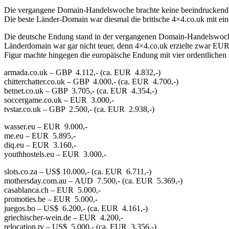
Die vergangene Domain-Handelswoche brachte keine beeindruckenden 
Die beste Länder-Domain war diesmal die britische 4×4.co.uk mit ei
Die deutsche Endung stand in der vergangenen Domain-Handelswoche 
Länderdomain war gar nicht teuer, denn 4×4.co.uk erzielte zwar EUR 
Figur machte hingegen die europäische Endung mit vier ordentliche
armada.co.uk – GBP 4.112,- (ca. EUR 4.832,-)
chitterchatter.co.uk – GBP 4.000,- (ca. EUR 4.700,-)
betnet.co.uk – GBP 3.705,- (ca. EUR 4.354,-)
soccergame.co.uk – EUR 3.000,-
tvstar.co.uk – GBP 2.500,- (ca. EUR 2.938,-)
wasser.eu – EUR 9.000,-
me.eu – EUR 5.895,-
diq.eu – EUR 3.160,-
youthhostels.eu – EUR 3.000,-
slots.co.za – US$ 10.000,- (ca. EUR 6.711,-)
mothersday.com.au – AUD 7.500,- (ca. EUR 5.369,-)
casablanca.ch – EUR 5.000,-
promoties.be – EUR 5.000,-
juegos.bo – US$ 6.200,- (ca. EUR 4.161,-)
griechischer-wein.de – EUR 4.200,-
relocation.tv – US$ 5.000,- (ca. EUR 3.356,-)