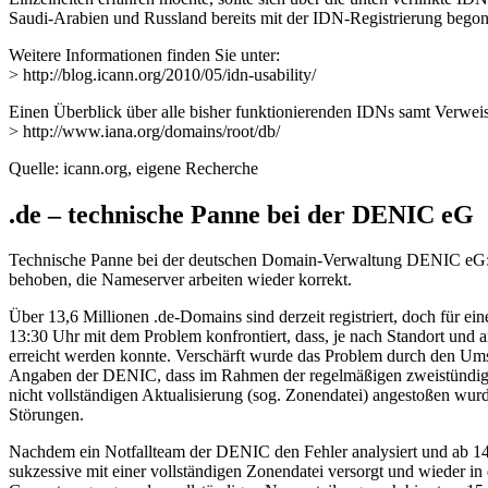
Saudi-Arabien und Russland bereits mit der IDN-Registrierung bego
Weitere Informationen finden Sie unter:
> http://blog.icann.org/2010/05/idn-usability/
Einen Überblick über alle bisher funktionierenden IDNs samt Verweis 
> http://www.iana.org/domains/root/db/
Quelle: icann.org, eigene Recherche
.de – technische Panne bei der DENIC eG
Technische Panne bei der deutschen Domain-Verwaltung DENIC eG: f
behoben, die Nameserver arbeiten wieder korrekt.
Über 13,6 Millionen .de-Domains sind derzeit registriert, doch für 
13:30 Uhr mit dem Problem konfrontiert, dass, je nach Standort und a
erreicht werden konnte. Verschärft wurde das Problem durch den Ums
Angaben der DENIC, dass im Rahmen der regelmäßigen zweistündigen 
nicht vollständigen Aktualisierung (sog. Zonendatei) angestoßen wurd
Störungen.
Nachdem ein Notfallteam der DENIC den Fehler analysiert und ab 14:2
sukzessive mit einer vollständigen Zonendatei versorgt und wieder