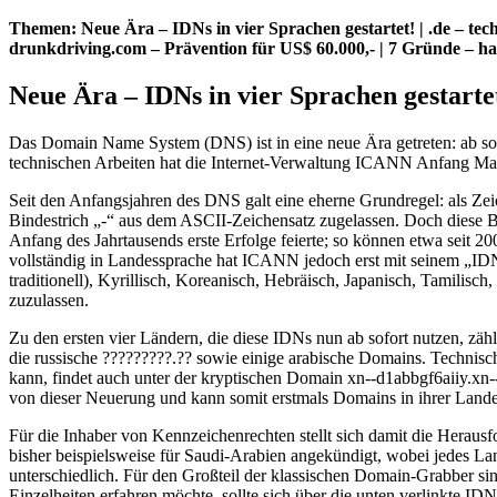
Themen: Neue Ära – IDNs in vier Sprachen gestartet! | .de – te
drunkdriving.com – Prävention für US$ 60.000,- | 7 Gründe – h
Neue Ära – IDNs in vier Sprachen gestarte
Das Domain Name System (DNS) ist in eine neue Ära getreten: ab sofo
technischen Arbeiten hat die Internet-Verwaltung ICANN Anfang Ma
Seit den Anfangsjahren des DNS galt eine eherne Grundregel: als Zei
Bindestrich „-“ aus dem ASCII-Zeichensatz zugelassen. Doch diese B
Anfang des Jahrtausends erste Erfolge feierte; so können etwa seit
vollständig in Landessprache hat ICANN jedoch erst mit seinem „IDN 
traditionell), Kyrillisch, Koreanisch, Hebräisch, Japanisch, Tamilisc
zuzulassen.
Zu den ersten vier Ländern, die diese IDNs nun ab sofort nutzen, zäh
die russische ?????????.?? sowie einige arabische Domains. Technis
kann, findet auch unter der kryptischen Domain xn--d1abbgf6aiiy.xn-
von dieser Neuerung und kann somit erstmals Domains in ihrer Landes
Für die Inhaber von Kennzeichenrechten stellt sich damit die Heraus
bisher beispielsweise für Saudi-Arabien angekündigt, wobei jedes Lan
unterschiedlich. Für den Großteil der klassischen Domain-Grabber sin
Einzelheiten erfahren möchte, sollte sich über die unten verlinkte I