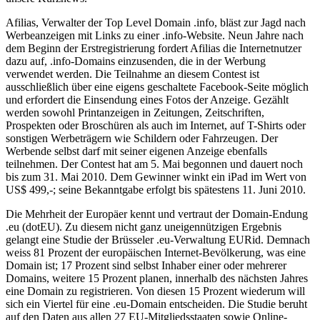
Afilias, Verwalter der Top Level Domain .info, bläst zur Jagd nach
Werbeanzeigen mit Links zu einer .info-Website. Neun Jahre nach
dem Beginn der Erstregistrierung fordert Afilias die Internetnutzer
dazu auf, .info-Domains einzusenden, die in der Werbung
verwendet werden. Die Teilnahme an diesem Contest ist
ausschließlich über eine eigens geschaltete Facebook-Seite möglich
und erfordert die Einsendung eines Fotos der Anzeige. Gezählt
werden sowohl Printanzeigen in Zeitungen, Zeitschriften,
Prospekten oder Broschüren als auch im Internet, auf T-Shirts oder
sonstigen Werbeträgern wie Schildern oder Fahrzeugen. Der
Werbende selbst darf mit seiner eigenen Anzeige ebenfalls
teilnehmen. Der Contest hat am 5. Mai begonnen und dauert noch
bis zum 31. Mai 2010. Dem Gewinner winkt ein iPad im Wert von
US$ 499,-; seine Bekanntgabe erfolgt bis spätestens 11. Juni 2010.
Die Mehrheit der Europäer kennt und vertraut der Domain-Endung
.eu (dotEU). Zu diesem nicht ganz uneigennützigen Ergebnis
gelangt eine Studie der Brüsseler .eu-Verwaltung EURid. Demnach
weiss 81 Prozent der europäischen Internet-Bevölkerung, was eine
Domain ist; 17 Prozent sind selbst Inhaber einer oder mehrerer
Domains, weitere 15 Prozent planen, innerhalb des nächsten Jahres
eine Domain zu registrieren. Von diesen 15 Prozent wiederum will
sich ein Viertel für eine .eu-Domain entscheiden. Die Studie beruht
auf den Daten aus allen 27 EU-Mitgliedsstaaten sowie Online-