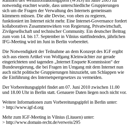
Rahmen des Weltinformationsgipfels (WSIS) im Jahre 2005 für
notwendig erachtet wurde, dass unterschiedliche Gruppierungen
sich um die Fragen der Verwaltung des Internets gemeinsam
kümmern müssen. Die alte Devise, von oben zu regieren,
funktioniert im Internet nicht mehr. Eine Internet-Governance fordert
kollaboratives Zusammenwirken von Regierung, Privatwirtschaft,
Zivilgesellschaft und technischer Community. Ein deutscher Beitrag
zum vom 14. bis 17. September in Vilnius stattfindenden, jährlichen
IFG-Meeting wird im Juni in Berlin vorbereitet.
Die Notwendigkeit der Teilnahme an dem Konzept des IGF ergibt
sich aus einem Artikel von Wolfgang Kleinwächter zur gerade
eingerichteten und tagenden „Internet Enquete Kommission“ der
Bundesregierung, die bei Fragen im Umgang mit dem Internet nun
auch nicht politische Gruppierungen hinzuzieht, um Schlappen wie
die Einführung des Internetsperrgesetzes zu vermeiden.
Der Vorbereitungsgipfel findet am 07. Juni 2010 zwischen 11.00
und 18.00 Uhr in Berlin statt. Genauere Daten liegen noch nicht vor.
Weitere Informationen zum Vorbereitungsgipfel in Berlin unter:
> http://www.igf-d.org
Mehr zum IGF-Meeting in Vilnius (Litauen) unter:
> http://www.domain-recht.de/verweis/295