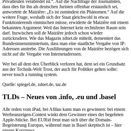
Privatleuten verabredet ist.“. Auf die Nachfrage der Journalisten,
dass dies für ihn als deutschen Juristen offenbar erstaunlich sei,
antwortete de Maizière: „Es ist zumindest ein Phänomen.“ Auf die
weitere Frage, weshalb sich der Staat gleichwohl in etwas
Funktionierends einmischen müsse, erwiderte de Maizière mit einem
bekannten Argument: Weil das Internet kein rechtsfreier Raum sein
darf. Inzwischen soll de Maizière jedoch schon wieder
zurückrudern. Wie das Magazin zdnet.de mitteilt, dementiert das
Bundesinnenministerium, dass man eine staatliche Vergabe von IP-
Adressen anstrebe. Die Ausführungen von de Maizière bezögen sich
nicht auf die Vergabe von Internetadressen.
Wer bei all dem den Überblick verloren hat, dem sei ein Grundsatz
aus der Technik-Welt Trost, der auch für Politiker gelten sollte:
never touch a running system.
Quelle: spiegel.de, zdnet.de, taz.de
TLDs – Neues von .info, .eu und .basel
Alle reden vom iPad, bei Afilias kann man es gewinnen: bei einem
Werbeanzeigen-Contest winkt dem Gewinner eines der begehrten
Apple-Stücke. Bei EURid freut man sich über die Domain-
Begeisterung Europas, während man in Basel skeptisch ist – hier
unsere Kurznews.