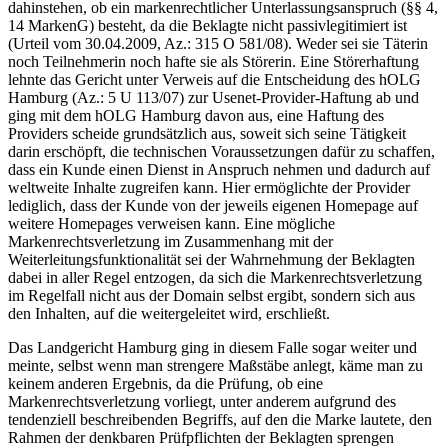
dahinstehen, ob ein markenrechtlicher Unterlassungsanspruch (§§ 4,
14 MarkenG) besteht, da die Beklagte nicht passivlegitimiert ist
(Urteil vom 30.04.2009, Az.: 315 O 581/08). Weder sei sie Täterin
noch Teilnehmerin noch hafte sie als Störerin. Eine Störerhaftung
lehnte das Gericht unter Verweis auf die Entscheidung des hOLG
Hamburg (Az.: 5 U 113/07) zur Usenet-Provider-Haftung ab und
ging mit dem hOLG Hamburg davon aus, eine Haftung des
Providers scheide grundsätzlich aus, soweit sich seine Tätigkeit
darin erschöpft, die technischen Voraussetzungen dafür zu schaffen,
dass ein Kunde einen Dienst in Anspruch nehmen und dadurch auf
weltweite Inhalte zugreifen kann. Hier ermöglichte der Provider
lediglich, dass der Kunde von der jeweils eigenen Homepage auf
weitere Homepages verweisen kann. Eine mögliche
Markenrechtsverletzung im Zusammenhang mit der
Weiterleitungsfunktionalität sei der Wahrnehmung der Beklagten
dabei in aller Regel entzogen, da sich die Markenrechtsverletzung
im Regelfall nicht aus der Domain selbst ergibt, sondern sich aus
den Inhalten, auf die weitergeleitet wird, erschließt.
Das Landgericht Hamburg ging in diesem Falle sogar weiter und
meinte, selbst wenn man strengere Maßstäbe anlegt, käme man zu
keinem anderen Ergebnis, da die Prüfung, ob eine
Markenrechtsverletzung vorliegt, unter anderem aufgrund des
tendenziell beschreibenden Begriffs, auf den die Marke lautete, den
Rahmen der denkbaren Prüfpflichten der Beklagten sprengen