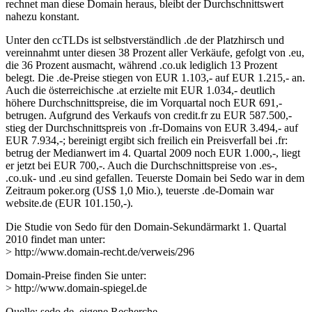
rechnet man diese Domain heraus, bleibt der Durchschnittswert
nahezu konstant.
Unter den ccTLDs ist selbstverständlich .de der Platzhirsch und
vereinnahmt unter diesen 38 Prozent aller Verkäufe, gefolgt von .eu,
die 36 Prozent ausmacht, während .co.uk lediglich 13 Prozent
belegt. Die .de-Preise stiegen von EUR 1.103,- auf EUR 1.215,- an.
Auch die österreichische .at erzielte mit EUR 1.034,- deutlich
höhere Durchschnittspreise, die im Vorquartal noch EUR 691,-
betrugen. Aufgrund des Verkaufs von credit.fr zu EUR 587.500,-
stieg der Durchschnittspreis von .fr-Domains von EUR 3.494,- auf
EUR 7.934,-; bereinigt ergibt sich freilich ein Preisverfall bei .fr:
betrug der Medianwert im 4. Quartal 2009 noch EUR 1.000,-, liegt
er jetzt bei EUR 700,-. Auch die Durchschnittspreise von .es-,
.co.uk- und .eu sind gefallen. Teuerste Domain bei Sedo war in dem
Zeitraum poker.org (US$ 1,0 Mio.), teuerste .de-Domain war
website.de (EUR 101.150,-).
Die Studie von Sedo für den Domain-Sekundärmarkt 1. Quartal
2010 findet man unter:
> http://www.domain-recht.de/verweis/296
Domain-Preise finden Sie unter:
> http://www.domain-spiegel.de
Quelle: sedo.de, eigene Recherche