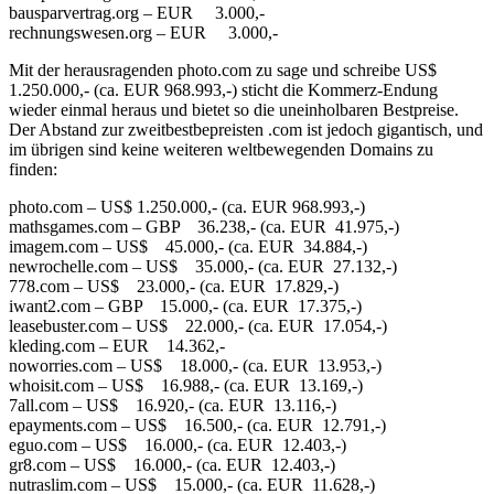
bausparvertrag.org – EUR 3.000,-
rechnungswesen.org – EUR 3.000,-
Mit der herausragenden photo.com zu sage und schreibe US$
1.250.000,- (ca. EUR 968.993,-) sticht die Kommerz-Endung
wieder einmal heraus und bietet so die uneinholbaren Bestpreise.
Der Abstand zur zweitbestbepreisten .com ist jedoch gigantisch, und
im übrigen sind keine weiteren weltbewegenden Domains zu
finden:
photo.com – US$ 1.250.000,- (ca. EUR 968.993,-)
mathsgames.com – GBP 36.238,- (ca. EUR 41.975,-)
imagem.com – US$ 45.000,- (ca. EUR 34.884,-)
newrochelle.com – US$ 35.000,- (ca. EUR 27.132,-)
778.com – US$ 23.000,- (ca. EUR 17.829,-)
iwant2.com – GBP 15.000,- (ca. EUR 17.375,-)
leasebuster.com – US$ 22.000,- (ca. EUR 17.054,-)
kleding.com – EUR 14.362,-
noworries.com – US$ 18.000,- (ca. EUR 13.953,-)
whoisit.com – US$ 16.988,- (ca. EUR 13.169,-)
7all.com – US$ 16.920,- (ca. EUR 13.116,-)
epayments.com – US$ 16.500,- (ca. EUR 12.791,-)
eguo.com – US$ 16.000,- (ca. EUR 12.403,-)
gr8.com – US$ 16.000,- (ca. EUR 12.403,-)
nutraslim.com – US$ 15.000,- (ca. EUR 11.628,-)