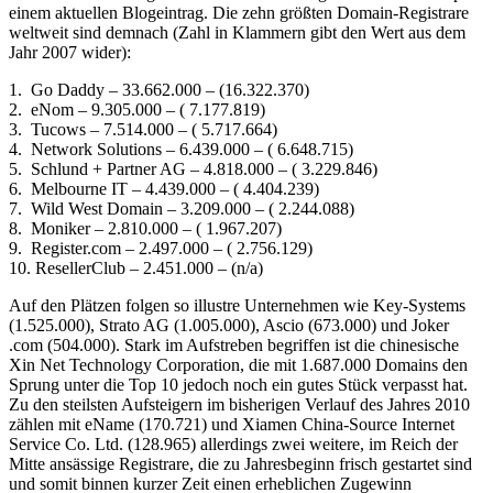
einem aktuellen Blogeintrag. Die zehn größten Domain-Registrare
weltweit sind demnach (Zahl in Klammern gibt den Wert aus dem
Jahr 2007 wider):
1. Go Daddy – 33.662.000 – (16.322.370)
2. eNom – 9.305.000 – ( 7.177.819)
3. Tucows – 7.514.000 – ( 5.717.664)
4. Network Solutions – 6.439.000 – ( 6.648.715)
5. Schlund + Partner AG – 4.818.000 – ( 3.229.846)
6. Melbourne IT – 4.439.000 – ( 4.404.239)
7. Wild West Domain – 3.209.000 – ( 2.244.088)
8. Moniker – 2.810.000 – ( 1.967.207)
9. Register.com – 2.497.000 – ( 2.756.129)
10. ResellerClub – 2.451.000 – (n/a)
Auf den Plätzen folgen so illustre Unternehmen wie Key-Systems
(1.525.000), Strato AG (1.005.000), Ascio (673.000) und Joker
.com (504.000). Stark im Aufstreben begriffen ist die chinesische
Xin Net Technology Corporation, die mit 1.687.000 Domains den
Sprung unter die Top 10 jedoch noch ein gutes Stück verpasst hat.
Zu den steilsten Aufsteigern im bisherigen Verlauf des Jahres 2010
zählen mit eName (170.721) und Xiamen China-Source Internet
Service Co. Ltd. (128.965) allerdings zwei weitere, im Reich der
Mitte ansässige Registrare, die zu Jahresbeginn frisch gestartet sind
und somit binnen kurzer Zeit einen erheblichen Zugewinn