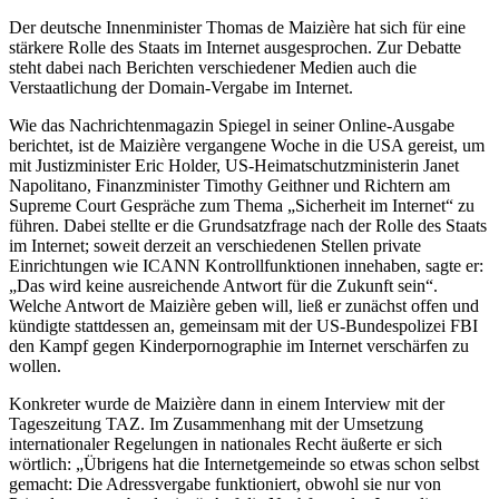
Der deutsche Innenminister Thomas de Maizière hat sich für eine
stärkere Rolle des Staats im Internet ausgesprochen. Zur Debatte
steht dabei nach Berichten verschiedener Medien auch die
Verstaatlichung der Domain-Vergabe im Internet.
Wie das Nachrichtenmagazin Spiegel in seiner Online-Ausgabe
berichtet, ist de Maizière vergangene Woche in die USA gereist, um
mit Justizminister Eric Holder, US-Heimatschutzministerin Janet
Napolitano, Finanzminister Timothy Geithner und Richtern am
Supreme Court Gespräche zum Thema „Sicherheit im Internet“ zu
führen. Dabei stellte er die Grundsatzfrage nach der Rolle des Staats
im Internet; soweit derzeit an verschiedenen Stellen private
Einrichtungen wie ICANN Kontrollfunktionen innehaben, sagte er:
„Das wird keine ausreichende Antwort für die Zukunft sein“.
Welche Antwort de Maizière geben will, ließ er zunächst offen und
kündigte stattdessen an, gemeinsam mit der US-Bundespolizei FBI
den Kampf gegen Kinderpornographie im Internet verschärfen zu
wollen.
Konkreter wurde de Maizière dann in einem Interview mit der
Tageszeitung TAZ. Im Zusammenhang mit der Umsetzung
internationaler Regelungen in nationales Recht äußerte er sich
wörtlich: „Übrigens hat die Internetgemeinde so etwas schon selbst
gemacht: Die Adressvergabe funktioniert, obwohl sie nur von