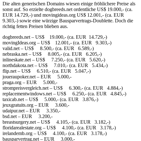
Die alten generischen Domains wiesen einige fröhlichere Preise als
sonst auf. So erzielte dogbreeds.net ordentliche US$ 19.000,- (ca.
EUR 14.729,-) und movingideas.org US$ 12.001,- (ca. EUR
9.303,-) sowie eine würzige Bausparvertrags-Doublette. Doch die
richtig fetten Preisen blieben aus.
dogbreeds.net – US$ 19.000,- (ca. EUR 14.729,-)
movingIdeas.org – US$ 12.001,- (ca. EUR 9.303,-)
valid.net – US$ 8.500,- (ca. EUR 6.589,-)
nebraska.net – US$ 8.005,- (ca. EUR 6.205,-)
inlineskate.net – US$ 7.250,- (ca. EUR 5.620,-)
northdakota.net – US$ 7.010,- (ca. EUR 5.434,-)
flip.net – US$ 6.510,- (ca. EUR 5.047,-)
joueraupoker.net – EUR 5.000,-
praga.org – EUR 5.000,-
strompreisvergleich.net – US$ 6.300,- (ca. EUR 4.884,-)
replacementwindows.net – US$ 6.250,- (ca. EUR 4.845,-)
taxicab.net – US$ 5.000,- (ca. EUR 3.876,-)
jeuxgratuits.org – EUR 3.600,-
udaipur.net – EUR 3.350,-
bsd.net – EUR 3.200,-
breastsurgery.net – US$ 4.105,- (ca. EUR 3.182,-)
floridarealestate.org – US$ 4.100,- (ca. EUR 3.178,-)
irelandemb.org – US$ 4.100,- (ca. EUR 3.178,-)
bausparvertrag.net – EUR 3.000,-