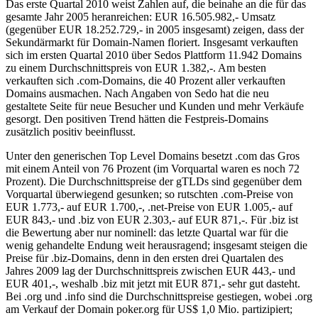
Das erste Quartal 2010 weist Zahlen auf, die beinahe an die für das
gesamte Jahr 2005 heranreichen: EUR 16.505.982,- Umsatz
(gegenüber EUR 18.252.729,- in 2005 insgesamt) zeigen, dass der
Sekundärmarkt für Domain-Namen floriert. Insgesamt verkauften
sich im ersten Quartal 2010 über Sedos Plattform 11.942 Domains
zu einem Durchschnittspreis von EUR 1.382,-. Am besten
verkauften sich .com-Domains, die 40 Prozent aller verkauften
Domains ausmachen. Nach Angaben von Sedo hat die neu
gestaltete Seite für neue Besucher und Kunden und mehr Verkäufe
gesorgt. Den positiven Trend hätten die Festpreis-Domains
zusätzlich positiv beeinflusst.
Unter den generischen Top Level Domains besetzt .com das Gros
mit einem Anteil von 76 Prozent (im Vorquartal waren es noch 72
Prozent). Die Durchschnittspreise der gTLDs sind gegenüber dem
Vorquartal überwiegend gesunken; so rutschten .com-Preise von
EUR 1.773,- auf EUR 1.700,-, .net-Preise von EUR 1.005,- auf
EUR 843,- und .biz von EUR 2.303,- auf EUR 871,-. Für .biz ist
die Bewertung aber nur nominell: das letzte Quartal war für die
wenig gehandelte Endung weit herausragend; insgesamt steigen die
Preise für .biz-Domains, denn in den ersten drei Quartalen des
Jahres 2009 lag der Durchschnittspreis zwischen EUR 443,- und
EUR 401,-, weshalb .biz mit jetzt mit EUR 871,- sehr gut dasteht.
Bei .org und .info sind die Durchschnittspreise gestiegen, wobei .org
am Verkauf der Domain poker.org für US$ 1,0 Mio. partizipiert;