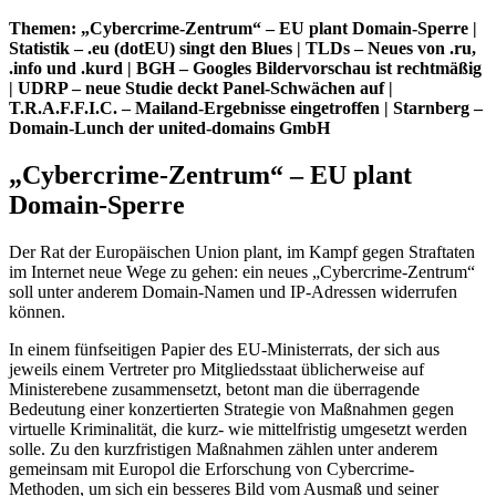
Themen: „Cybercrime-Zentrum“ – EU plant Domain-Sperre |
Statistik – .eu (dotEU) singt den Blues | TLDs – Neues von .ru,
.info und .kurd | BGH – Googles Bildervorschau ist rechtmäßig
| UDRP – neue Studie deckt Panel-Schwächen auf |
T.R.A.F.F.I.C. – Mailand-Ergebnisse eingetroffen | Starnberg –
Domain-Lunch der united-domains GmbH
„Cybercrime-Zentrum“ – EU plant
Domain-Sperre
Der Rat der Europäischen Union plant, im Kampf gegen Straftaten
im Internet neue Wege zu gehen: ein neues „Cybercrime-Zentrum“
soll unter anderem Domain-Namen und IP-Adressen widerrufen
können.
In einem fünfseitigen Papier des EU-Ministerrats, der sich aus
jeweils einem Vertreter pro Mitgliedsstaat üblicherweise auf
Ministerebene zusammensetzt, betont man die überragende
Bedeutung einer konzertierten Strategie von Maßnahmen gegen
virtuelle Kriminalität, die kurz- wie mittelfristig umgesetzt werden
solle. Zu den kurzfristigen Maßnahmen zählen unter anderem
gemeinsam mit Europol die Erforschung von Cybercrime-
Methoden, um sich ein besseres Bild vom Ausmaß und seiner