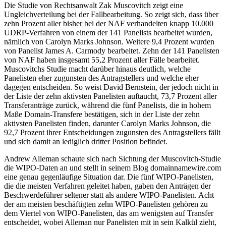
Die Studie von Rechtsanwalt Zak Muscovitch zeigt eine
Ungleichverteilung bei der Fallbearbeitung. So zeigt sich, dass über
zehn Prozent aller bisher bei der NAF verhandelten knapp 10.000
UDRP-Verfahren von einem der 141 Panelists bearbeitet wurden,
nämlich von Carolyn Marks Johnson. Weitere 9,4 Prozent wurden
von Panelist James A. Carmody bearbeitet. Zehn der 141 Panelisten
von NAF haben insgesamt 55,2 Prozent aller Fälle bearbeitet.
Muscovitchs Studie macht darüber hinaus deutlich, welche
Panelisten eher zugunsten des Antragstellers und welche eher
dagegen entscheiden. So weist David Bernstein, der jedoch nicht in
der Liste der zehn aktivsten Panelisten auftaucht, 73,7 Prozent aller
Transferanträge zurück, während die fünf Panelists, die in hohem
Maße Domain-Transfere bestätigen, sich in der Liste der zehn
aktivsten Panelisten finden, darunter Carolyn Marks Johnson, die
92,7 Prozent ihrer Entscheidungen zugunsten des Antragstellers fällt
und sich damit an lediglich dritter Position befindet.
Andrew Alleman schaute sich nach Sichtung der Muscovitch-Studie
die WIPO-Daten an und stellt in seinem Blog domainnamewire.com
eine genau gegenläufige Situation dar. Die fünf WIPO-Panelisten,
die die meisten Verfahren geleitet haben, gaben den Anträgen der
Beschwerdeführer seltener statt als andere WIPO-Panelisten. Acht
der am meisten beschäftigten zehn WIPO-Panelisten gehören zu
dem Viertel von WIPO-Panelisten, das am wenigsten auf Transfer
entscheidet, wobei Alleman nur Panelisten mit in sein Kalkül zieht,