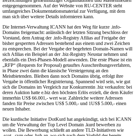
Bezeichnungen gemeinnütziger Organisationen und Massenmedien
entgegengenommen. Auf der Website von RU-CENTER steht
umfangreiches Dokumentationsmaterial zur Verfügung, mit dem
man sich über weitere Details informieren kann.
Die Internet-Verwaltung ICANN hat den Weg für kurze .info-
Domains freigemacht: anlässlich der letzten Sitzung beschloss der
Vorstand, dem Antrag der .info-Registry Afilias auf Freigabe der
bisher gesperrten Adressen bestehend aus einem und zwei Zeichen
zu entsprechen. Bei der Vergabe der begehrten Domain-Namen will
sich Afilias ein Beispiel an der .biz-Registry Neustar nehmen und
ebenfalls ein Drei-Phasen-Modell anwenden. Die erste Phase ist ein
„RFP“ (Requests for Proposal) getauftes Ausschreibungsverfahren,
in Phase zwei dann die klassische Versteigerung an den
Meistbietenden. Bleiben dann noch Domains übrig, erfolgt ihre
Vergabe in öffentlicher Registrierung. Spannend wird sein, wie gut
sich die Domains im Vergleich zur Konkurrentin .biz verkaufen: bei
deren Auktion hatte e.biz den höchsten Erlös erzielt, die dem Käufer
immerhin US$ 66.001,- wert war. Zahlreiche weitere Adressen
fanden für Preise zwischen US$ 5.000,- und 1US$ 5.000,- einen
neuen Inhaber.
Die kurdische Initiative DotKurd hat angekündigt, sich bei ICANN
um die Verwaltung der Top Level Domain .kurd bewerben zu
wollen. Die Bewerbung schließt an andere TLD-Initiativen wie
.scot, .cym oder .bzh an, wo sich nach dem Vorbild der bereits