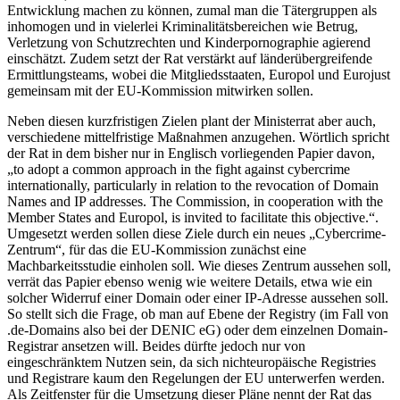
Entwicklung machen zu können, zumal man die Tätergruppen als
inhomogen und in vielerlei Kriminalitätsbereichen wie Betrug,
Verletzung von Schutzrechten und Kinderpornographie agierend
einschätzt. Zudem setzt der Rat verstärkt auf länderübergreifende
Ermittlungsteams, wobei die Mitgliedsstaaten, Europol und Eurojust
gemeinsam mit der EU-Kommission mitwirken sollen.
Neben diesen kurzfristigen Zielen plant der Ministerrat aber auch,
verschiedene mittelfristige Maßnahmen anzugehen. Wörtlich spricht
der Rat in dem bisher nur in Englisch vorliegenden Papier davon,
„to adopt a common approach in the fight against cybercrime
internationally, particularly in relation to the revocation of Domain
Names and IP addresses. The Commission, in cooperation with the
Member States and Europol, is invited to facilitate this objective.“.
Umgesetzt werden sollen diese Ziele durch ein neues „Cybercrime-
Zentrum“, für das die EU-Kommission zunächst eine
Machbarkeitsstudie einholen soll. Wie dieses Zentrum aussehen soll,
verrät das Papier ebenso wenig wie weitere Details, etwa wie ein
solcher Widerruf einer Domain oder einer IP-Adresse aussehen soll.
So stellt sich die Frage, ob man auf Ebene der Registry (im Fall von
.de-Domains also bei der DENIC eG) oder dem einzelnen Domain-
Registrar ansetzen will. Beides dürfte jedoch nur von
eingeschränktem Nutzen sein, da sich nichteuropäische Registries
und Registrare kaum den Regelungen der EU unterwerfen werden.
Als Zeitfenster für die Umsetzung dieser Pläne nennt der Rat das