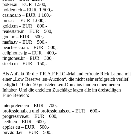
poker.ai – EUR 1.500,-
holdem.ch – EUR 1.500,-
casinos.io – EUR 1.100,-
pms.ca – EUR 1.000,-
gold.cm – EUR 800,-
realestate.in – EUR 500,-
god.ac – EUR 500,-
mafia.tv – EUR 500,-
beaches.co.nz – EUR 500,-
cellphones.jp – EUR 400,-
ringtones.kr – EUR 300,-
steel.cm – EUR 150,-
Als Auftakt für die T.R.A.F.F.I.C.-Mailand erfreute Rick Latona mit
einer „Low Reserve .eu-Auction“, die nicht sehr erfolgreich verlief:
lediglich 10 der 50 gelisteten .eu-Domains fanden einen neuen
Inhaber. Und die erzielten Zuschläge lagen alle im dreistelligen
Euro-Bereich:
interpreters.eu – EUR 700,-
professional.eu und professionals.eu – EUR 600,-
progressive.eu – EUR 600,-
teeth.eu – EUR 600,-
apples.eu – EUR 500,-
buygold.eu – EUR 500,-