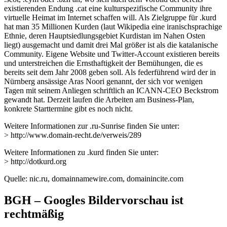
existierenden Endung .cat eine kulturspezifische Community ihre
virtuelle Heimat im Internet schaffen will. Als Zielgruppe für .kurd
hat man 35 Millionen Kurden (laut Wikipedia eine iranischsprachige
Ethnie, deren Hauptsiedlungsgebiet Kurdistan im Nahen Osten
liegt) ausgemacht und damit drei Mal größer ist als die katalanische
Community. Eigene Website und Twitter-Account existieren bereits
und unterstreichen die Ernsthaftigkeit der Bemühungen, die es
bereits seit dem Jahr 2008 geben soll. Als federführend wird der in
Nürnberg ansässige Aras Noori genannt, der sich vor wenigen
Tagen mit seinem Anliegen schriftlich an ICANN-CEO Beckstrom
gewandt hat. Derzeit laufen die Arbeiten am Business-Plan,
konkrete Starttermine gibt es noch nicht.
Weitere Informationen zur .ru-Sunrise finden Sie unter:
> http://www.domain-recht.de/verweis/289
Weitere Informationen zu .kurd finden Sie unter:
> http://dotkurd.org
Quelle: nic.ru, domainnamewire.com, domainincite.com
BGH – Googles Bildervorschau ist
rechtmäßig