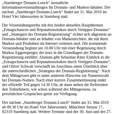
„Starnberger Domain-Lunch“ monatliche
Informationsveranstaltungen für Domain- und Marken-Inhaber. Der
nächste „Starnberger Domain-Lunch“ findet am 31. Mai 2010 im
Hotel Vier Jahreszeiten in Starnberg statt.
Die Veranstaltungsreihe mit den beiden aktuellen Hauptthemen
„Ertragschancen und Reputationsrisiken durch Vertipper-Domains“
und „Strategien der Domain-Registrierung“ richtet sich allgemein an
Domain-Inhaber und an Inhaber von Markenrechten, die mit ihren
Marken und Produkten im Internet vertreten sind. Die kommende
Veranstaltung beginnt um 10.00 Uhr mit einer Begrüssung durch
Markus Eggensperger, der kurz in die Grundlagen der Domain-
Registrierung einführt. Alsdann gibt Sebastian Ritze Einblick in die
„Ertragschancen und Reputationsrisiken durch Vertipper-Domains“,
und Oliver Schwab verschafft im Anschluss einen Überblick über
die unterschiedlichen „Strategien der Domain-Registrierung“. Nach
dem Mittagessen gibt es unter anderem Hinweise zur Namenswahl
bei Domain-Namen. Nach einer kurzen Zusammenfassung endet
der offizielle Teil gegen 14.30 Uhr, ab dann stehen die Referenten
den Teilnehmern, wie schon während des Mittagessens, zu
persönlichen Gesprächen gerne zur Verfügung.
Der nächste „Starnberger Domain-Lunch“ findet am 31. Mai 2010
ab 09.30 Uhr im Hotel Vier Jahreszeiten, Münchner Strasse 17,
82319 Starnberg statt. Weitere Termine sind der 30. Juni und der 27.