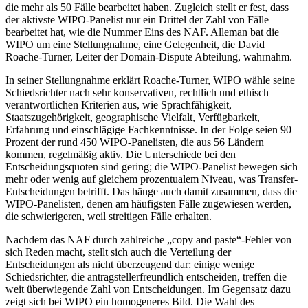
die mehr als 50 Fälle bearbeitet haben. Zugleich stellt er fest, dass
der aktivste WIPO-Panelist nur ein Drittel der Zahl von Fälle
bearbeitet hat, wie die Nummer Eins des NAF. Alleman bat die
WIPO um eine Stellungnahme, eine Gelegenheit, die David
Roache-Turner, Leiter der Domain-Dispute Abteilung, wahrnahm.
In seiner Stellungnahme erklärt Roache-Turner, WIPO wähle seine
Schiedsrichter nach sehr konservativen, rechtlich und ethisch
verantwortlichen Kriterien aus, wie Sprachfähigkeit,
Staatszugehörigkeit, geographische Vielfalt, Verfügbarkeit,
Erfahrung und einschlägige Fachkenntnisse. In der Folge seien 90
Prozent der rund 450 WIPO-Panelisten, die aus 56 Ländern
kommen, regelmäßig aktiv. Die Unterschiede bei den
Entscheidungsquoten sind gering; die WIPO-Panelist bewegen sich
mehr oder wenig auf gleichem prozentualem Niveau, was Transfer-
Entscheidungen betrifft. Das hänge auch damit zusammen, dass die
WIPO-Panelisten, denen am häufigsten Fälle zugewiesen werden,
die schwierigeren, weil streitigen Fälle erhalten.
Nachdem das NAF durch zahlreiche „copy and paste“-Fehler von
sich Reden macht, stellt sich auch die Verteilung der
Entscheidungen als nicht überzeugend dar: einige wenige
Schiedsrichter, die antragstellerfreundlich entscheiden, treffen die
weit überwiegende Zahl von Entscheidungen. Im Gegensatz dazu
zeigt sich bei WIPO ein homogeneres Bild. Die Wahl des