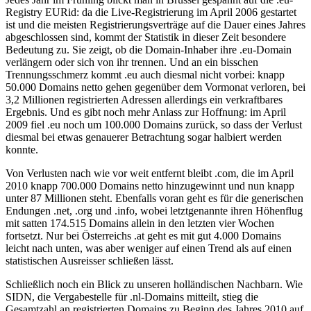
Registry EURid: da die Live-Registrierung im April 2006 gestartet
ist und die meisten Registrierungsverträge auf die Dauer eines Jahres
abgeschlossen sind, kommt der Statistik in dieser Zeit besondere
Bedeutung zu. Sie zeigt, ob die Domain-Inhaber ihre .eu-Domain
verlängern oder sich von ihr trennen. Und an ein bisschen
Trennungsschmerz kommt .eu auch diesmal nicht vorbei: knapp
50.000 Domains netto gehen gegenüber dem Vormonat verloren, bei
3,2 Millionen registrierten Adressen allerdings ein verkraftbares
Ergebnis. Und es gibt noch mehr Anlass zur Hoffnung: im April
2009 fiel .eu noch um 100.000 Domains zurück, so dass der Verlust
diesmal bei etwas genauerer Betrachtung sogar halbiert werden
konnte.
Von Verlusten nach wie vor weit entfernt bleibt .com, die im April
2010 knapp 700.000 Domains netto hinzugewinnt und nun knapp
unter 87 Millionen steht. Ebenfalls voran geht es für die generischen
Endungen .net, .org und .info, wobei letztgenannte ihren Höhenflug
mit satten 174.515 Domains allein in den letzten vier Wochen
fortsetzt. Nur bei Österreichs .at geht es mit gut 4.000 Domains
leicht nach unten, was aber weniger auf einen Trend als auf einen
statistischen Ausreisser schließen lässt.
Schließlich noch ein Blick zu unseren holländischen Nachbarn. Wie
SIDN, die Vergabestelle für .nl-Domains mitteilt, stieg die
Gesamtzahl an registrierten Domains zu Beginn des Jahres 2010 auf