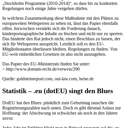
„Stockholm Programme (2010-2014)“, so dass bis zu konkreten
Regelungen noch einige Jahre vergehen dürfen.
In welchem Zusammenhang diese Maßnahme mit den Plänen zu
europaweiten Websperren zu sehen ist, lässt das Papier ebenfalls
offen. Inzwischen verstärkt sich die Forderung danach,
kinderpornographische Inhalte zu löschen und nicht nur zu sperren.
Das hinderte den Rat jedoch nicht, einen Beschluss zu fassen, der
sich für Websperren ausspricht. Letztlich soll es den EU-
Mitgliedsstaaten überlassen bleiben, Regelungen zu finden. Von
EU-weit einheitlichen Gesetzen ist also nicht auszugehen.
Das Papier des EU-Ministerrats finden Sie unter:
> http://www.domain-recht.de/verweis/290
Quelle: goldsteinreport.com, out-law.com, heise.de
Statistik – .eu (dotEU) singt den Blues
DotEU hat den Blues: pünktlich zum Geburtstag rauschen die
Registrierungszahlen nach unten. Doch es gibt diesmal Anlass zur
Hoffnung: der Abschwung ist schwächer als noch in den Jahren
zuvor.
Jedes Jahr im Frühling blickt man in Brüssel gespannt auf die .eu-