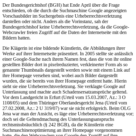
Der Bundesgerichtshof (BGH) hat Ende April über die Frage
entschieden, ob die durch die Suchmaschine Google angezeigten
Vorschaubilder im Suchergebnis eine Urheberrechtsverletzung
darstellen oder nicht. Anders als die Vorinstanz, sah der
Bundesgerichtshof keine Urheberrechtsverletzung, da die Google-
Webcrawler freien Zugriff auf die Daten der Internetseite mit den
Bildern hatten.
Die Klägerin ist eine bildende Künstlerin, die Abbildungen ihrer
Werke auf ihrer Internetseite präsentiert. In 2005 stellte sie anlässlich
einer Google-Suche nach ihrem Namen fest, dass die von ihr online
gestellten Bilder dort in pixelreduzierter, verkleinerter Form als so
genannte Thumbnails dargestellt werden sowie mit einem Link auf
ihre Homepage versehen sind, wobei auch Bilder dargestellt
wurden, die sie bereits von ihrer Homepage entfernt hatte. Hierin
sieht sie eine Urheberrechtsverletzung. Sie verklagte Google auf
Unterlassung und machte auch Schadensersatzansprüche geltend.
Vor dem Landgericht in Erfurt (Urteil vom 15.03.2007, Az.: 3 O
1108/05) und dem Thüringer Oberlandesgericht Jena (Urteil vom
27.02.2008, Az.: 2 U 319/07) war sie nicht erfolgreich. Beim OLG
Jena war man der Ansicht, es läge eine Urheberrechtsverletzung vor;
doch sei die Geltendmachung des Unterlassungsanspruchs
rechtsmissbräuchlich (§ 242 BGB), da die Künstlerin eine
Suchmaschinenoptimierung an ihrer Homepage vorgenommen
hatte, die den Webcrawlern von Google den Zugriff auf ihre