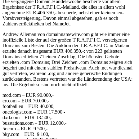
Die vergangene Domain-Handelswoche bescherte vor allem
Ergebnisse der T.R.A.F.F.I.C.-Mailand, die alles in allem wohl
angenehme EUR 406.350,- bescherte, nebst einer kleinen .eu-
Vorabversteigerung. Davon einmal abgesehen, gab es noch
Zahlenverrücktheiten bei NameJet.
Andrew Alleman von domainnamewire.com gibt wie immer eine
inoffizielle Liste der auf der großen T.R.A.F.F.I.C. versteigerten
Domains zum Besten. Die Auktion der T.R.A.F.F.I.C. in Mailand
erzielte danach insgesamt EUR 406.350,-; von 223 gelisteten
Domains erhielten 71 einen Zuschlag. Die höchsten Gebote
erzielten .com-Domains; Drei-Zeichen-.com-Domains zeigten sich
begehrt und mit einem stabilen Preisniveau. Auch .net war diesmal
gut vertreten, während .org und andere generische Endungen
zurückstanden. Bestens vertreten war die Länderendung der USA:
.us. Die Ergebnisse sind noch nicht offiziell.
mod.com – EUR 90.000,-
cy.com – EUR 70.000,-
football.eu – EUR 40.000,-
oncologist.com – EUR 17.500,-
dxd.com – EUR 13.500,-
busstations.com – EUR 12.000,-
5r.com – EUR 9.500,-
bky.com – EUR 9.100,-