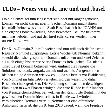
TLDs – Neues von .uk, .me und und .basel
Ob die Schweizer nun langsamer sind oder nur länger genießen,
können wir nicht klären, aber in Sachen Domains macht ihnen
jedenfalls keiner was vor: die Stadt Basel hat sich bei ICANN um
eine eigene Domain-Endung .basel beworben. Bei .me bekommt
man was geboten, und auf der Insel solls kürzer werden – hier
unsere Kurznews.
Der Kurz-Domain-Zug rollt weiter, und nun will auch die britische
Registry Nominet aufspringen. Letzte Woche gab Nominet bekannt,
sowohl die bisher gesperrten Domains mit einem und zwei Zeichen
als auch einige bisher reservierte Domains freizugeben. Da .uk als
Third Level Domain betrieben wird, umfasst die Freigabe die
Subdomains .co.uk, .org.uk, .me.uk und .net.uk. Ausgenommen
bleiben einige Adressen wie vw.co.uk, da sie bereits vor Etablierung
von Nominet im Jahr 1996 vergeben worden waren und daher
Bestandsschutz genießen. Die Verteilung soll nach den derzeitigen
Planungen in zwei Phasen erfolgen; die erste Runde ist für Inhaber
von Kennzeichenrechten, bei welchen der geschützte Begriff mit der
gewünschten Domain identisch ist; in Runde zwei würden die
verbleibenden Domains verteilt. Nominet hat eine öffentliche
Anhörung gestartet, die bis 8. Juni 2010 dauert; wann die Freigabe