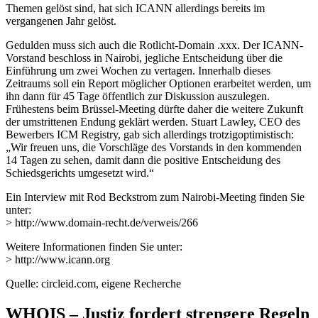
Themen gelöst sind, hat sich ICANN allerdings bereits im
vergangenen Jahr gelöst.
Gedulden muss sich auch die Rotlicht-Domain .xxx. Der ICANN-
Vorstand beschloss in Nairobi, jegliche Entscheidung über die
Einführung um zwei Wochen zu vertagen. Innerhalb dieses
Zeitraums soll ein Report möglicher Optionen erarbeitet werden, um
ihn dann für 45 Tage öffentlich zur Diskussion auszulegen.
Frühestens beim Brüssel-Meeting dürfte daher die weitere Zukunft
der umstrittenen Endung geklärt werden. Stuart Lawley, CEO des
Bewerbers ICM Registry, gab sich allerdings trotzigoptimistisch:
„Wir freuen uns, die Vorschläge des Vorstands in den kommenden
14 Tagen zu sehen, damit dann die positive Entscheidung des
Schiedsgerichts umgesetzt wird.“
Ein Interview mit Rod Beckstrom zum Nairobi-Meeting finden Sie
unter:
> http://www.domain-recht.de/verweis/266
Weitere Informationen finden Sie unter:
> http://www.icann.org
Quelle: circleid.com, eigene Recherche
WHOIS – Justiz fordert strengere Regeln