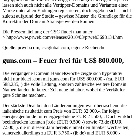
lassen sich auch nicht alle Vertipper-Domains und Varianten einer
Marke unter allen Endungen registrieren, doch ergeben sich – nicht
zuletzt aufgrund der Studie – gewisse Muster, die Grundlage für die
Korrektur der Domain-Strategie werden können.
Die Pressemitteilung der CSC findet man unter:
> http://www.prweb.com/releases/2010/03/prweb3698134.htm
Quelle: prweb.com, cscglobal.com, eigene Recherche
guns.com – Feuer frei für US$ 800.000,-
Die vergangene Domain-Handelswoche zeigte sich hyperaktiv:
nicht nur bietet .com mit guns.com für US$ 800.000,- (ca. EUR
588.235,-) die volle Ladung, sondern zahlreiche weitere Domain-
Namen fanden in kurzer Zeit neue Inhaber, wobei die Verkäufer
gute Schnitte machten.
Der stärkste Deal bei den Länderendungen war überraschend die
italienische risultati.it zum Preis von EUR 32.000,-. Ihr folgte
energieagentur.de für energiegeladene EUR 21.500,-. Doch wirklich
beeindrucken konnten jb.de (EUR 9.500,-) sowie 73.de (EUR
7.500,-), die in diesem Jahr bereits einmal den Inhaber wechselten,
seinerzeit allerdings zu EUR 3.750,- (jb.de) und EUR 5.000,-