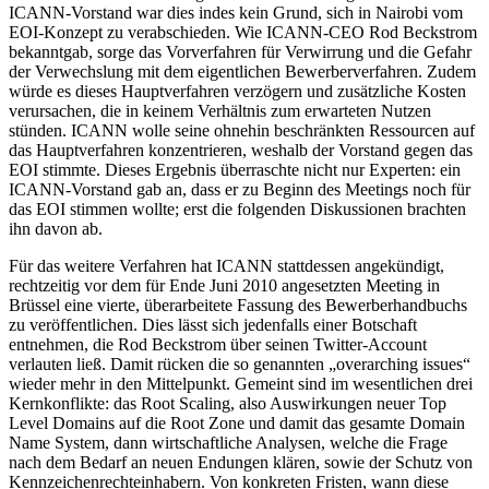
ICANN-Vorstand war dies indes kein Grund, sich in Nairobi vom
EOI-Konzept zu verabschieden. Wie ICANN-CEO Rod Beckstrom
bekanntgab, sorge das Vorverfahren für Verwirrung und die Gefahr
der Verwechslung mit dem eigentlichen Bewerberverfahren. Zudem
würde es dieses Hauptverfahren verzögern und zusätzliche Kosten
verursachen, die in keinem Verhältnis zum erwarteten Nutzen
stünden. ICANN wolle seine ohnehin beschränkten Ressourcen auf
das Hauptverfahren konzentrieren, weshalb der Vorstand gegen das
EOI stimmte. Dieses Ergebnis überraschte nicht nur Experten: ein
ICANN-Vorstand gab an, dass er zu Beginn des Meetings noch für
das EOI stimmen wollte; erst die folgenden Diskussionen brachten
ihn davon ab.
Für das weitere Verfahren hat ICANN stattdessen angekündigt,
rechtzeitig vor dem für Ende Juni 2010 angesetzten Meeting in
Brüssel eine vierte, überarbeitete Fassung des Bewerberhandbuchs
zu veröffentlichen. Dies lässt sich jedenfalls einer Botschaft
entnehmen, die Rod Beckstrom über seinen Twitter-Account
verlauten ließ. Damit rücken die so genannten „overarching issues“
wieder mehr in den Mittelpunkt. Gemeint sind im wesentlichen drei
Kernkonflikte: das Root Scaling, also Auswirkungen neuer Top
Level Domains auf die Root Zone und damit das gesamte Domain
Name System, dann wirtschaftliche Analysen, welche die Frage
nach dem Bedarf an neuen Endungen klären, sowie der Schutz von
Kennzeichenrechteinhabern. Von konkreten Fristen, wann diese