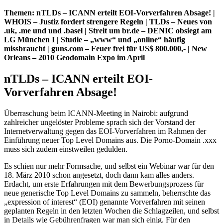
Themen: nTLDs – ICANN erteilt EOI-Vorverfahren Absage! |
WHOIS – Justiz fordert strengere Regeln | TLDs – Neues von
.uk, .me und und .basel | Streit um br.de – DENIC obsiegt am
LG München I | Studie – „www“ und „online“ häufig
missbraucht | guns.com – Feuer frei für US$ 800.000,- | New
Orleans – 2010 Geodomain Expo im April
nTLDs – ICANN erteilt EOI-
Vorverfahren Absage!
Überraschung beim ICANN-Meeting in Nairobi: aufgrund
zahlreicher ungelöster Probleme sprach sich der Vorstand der
Internetverwaltung gegen das EOI-Vorverfahren im Rahmen der
Einführung neuer Top Level Domains aus. Die Porno-Domain .xxx
muss sich zudem einstweilen gedulden.
Es schien nur mehr Formsache, und selbst ein Webinar war für den
18. März 2010 schon angesetzt, doch dann kam alles anders.
Erdacht, um erste Erfahrungen mit dem Bewerbungsprozess für
neue generische Top Level Domains zu sammeln, beherrschte das
„expression of interest“ (EOI) genannte Vorverfahren mit seinen
geplanten Regeln in den letzten Wochen die Schlagzeilen, und selbst
in Details wie Gebührenfragen war man sich einig. Für den