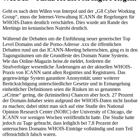
Geht es nach dem Willen von Interpol und der „G8 Cyber Working
Group“, muss die Internet-Verwaltung ICANN die Regelungen für
WHOIS-Daten deutlich verschärfen. Dies wurde am Rande des
Meetings im kenianischen Nairobi deutlich.
Während die Debatten um die Einführung neuer generischer Top
Level Domains und die Porno-Adresse .xxx die öffentlichen
Debatten rund um das ICANN-Meeting beherrschten, ging es in den
Tagungsräumen um die Grundfeste des Domain Name Systems.
Wie das Online-Magazin heise.de meldet, forderten die
Strafverfolger wesentliche Änderungen an der aktuellen WHOIS-
Praxis von ICANN samt allen Registries und Registraren. Das
gegenwärtige System garantiere Anonymität; unter weiterer
Berücksichtigung unterschiedlicher Gesetze und in Ermangelung
einheitlicher Definitionen seien die Risiken im so genannten
„eCrime“ gering, die (kriminellen) Chancen aber hoch. 27 Prozent
der Domain-Inhaber seien aufgrund der WHOIS-Daten nicht fassbar
zu machen; dabei stützt man sich auf eine Studie des National
Opinion Research Center (NORC) der University of Chicago, die
ICANN vor wenigen Wochen veröffentlicht hatte. Die Studie hatte
jedoch zu Tage gebracht, dass lediglich bei 7,8 Prozent der
untersuchten Domains WHOIS-Einträge vollständig und zum Teil
offensichtlich falsch waren.