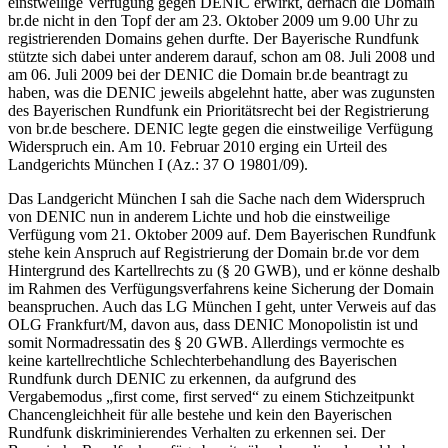
einstweilige Verfügung gegen DENIC erwirkt, dernach die Domain
br.de nicht in den Topf der am 23. Oktober 2009 um 9.00 Uhr zu
registrierenden Domains gehen durfte. Der Bayerische Rundfunk
stützte sich dabei unter anderem darauf, schon am 08. Juli 2008 und
am 06. Juli 2009 bei der DENIC die Domain br.de beantragt zu
haben, was die DENIC jeweils abgelehnt hatte, aber was zugunsten
des Bayerischen Rundfunk ein Prioritätsrecht bei der Registrierung
von br.de beschere. DENIC legte gegen die einstweilige Verfügung
Widerspruch ein. Am 10. Februar 2010 erging ein Urteil des
Landgerichts München I (Az.: 37 O 19801/09).
Das Landgericht München I sah die Sache nach dem Widerspruch
von DENIC nun in anderem Lichte und hob die einstweilige
Verfügung vom 21. Oktober 2009 auf. Dem Bayerischen Rundfunk
stehe kein Anspruch auf Registrierung der Domain br.de vor dem
Hintergrund des Kartellrechts zu (§ 20 GWB), und er könne deshalb
im Rahmen des Verfügungsverfahrens keine Sicherung der Domain
beanspruchen. Auch das LG München I geht, unter Verweis auf das
OLG Frankfurt/M, davon aus, dass DENIC Monopolistin ist und
somit Normadressatin des § 20 GWB. Allerdings vermochte es
keine kartellrechtliche Schlechterbehandlung des Bayerischen
Rundfunk durch DENIC zu erkennen, da aufgrund des
Vergabemodus „first come, first served“ zu einem Stichzeitpunkt
Chancengleichheit für alle bestehe und kein den Bayerischen
Rundfunk diskriminierendes Verhalten zu erkennen sei. Der