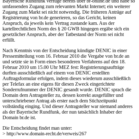
Bayerische Rundfunk verfüge bereits über br-online.de und habe so
umfassenden Zugang zum relevanten Markt Internet; ein weiterer
Zugang zum Markt sei nicht notwendig. Die früheren Anträge auf
Registrierung von br.de generieren, so das Gericht, keinen
Anspruch, da jeweils kein Vertrag zustande kam. Aus der
kartellrechtlichen Norm des § 20 GWB hingegen ergäbe sich ein
gesetzlicher Anspruch, aber der Tatbestand der Norm sei nicht
erfüllt.
Nach Kenntnis von der Entscheidung kündigte DENIC in einer
Pressemitteilung vom 16. Februar 2010 die Vergabe von br.de an
und setzte sie in Form eines besonderen Verfahrens auf den 18.
Februar 2010 um 15.00 Uhr MEZ fest: Registrierungsaufträge
durften ausschließlich auf einem von DENIC erstellten
Auftragsformular erfolgen, indem dieses wiederum ausschließlich
per Telefax an eine eigens für diesen Zweck eingerichtete
Sonderrufnummer der DENIC gesandt wurde. DENIC sprach die
Domain dem Antragsteller zu, dessen korrekt ausgefüllter und
unterschriebener Antrag als erster nach dem Stichzeitpunkt
vollständig einging. Und dieser Antragsteller war niemand anderes
als der Bayerische Rundfunk, der nun tatsächlich Inhaber der
Domain br.de ist.
Die Entscheidung findet man unter:
> http://www.domain-recht.de/verweis/267