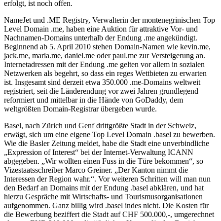
erfolgt, ist noch offen.
NameJet und .ME Registry, Verwalterin der montenegrinischen Top
Level Domain .me, haben eine Auktion für attraktive Vor- und
Nachnamen-Domains unterhalb der Endung .me angekündigt.
Beginnend ab 5. April 2010 stehen Domain-Namen wie kevin.me,
jack.me, maria.me, daniel.me oder paul.me zur Versteigerung an.
Internetadressen mit der Endung .me gelten vor allem in sozialen
Netzwerken als begehrt, so dass ein reges Wettbieten zu erwarten
ist. Insgesamt sind derzeit etwa 350.000 .me-Domains weltweit
registriert, seit die Länderendung vor zwei Jahren grundlegend
reformiert und mittelbar in die Hände von GoDaddy, dem
weltgrößten Domain-Registrar übergeben wurde.
Basel, nach Zürich und Genf drittgrößte Stadt in der Schweiz,
erwägt, sich um eine eigene Top Level Domain .basel zu bewerben.
Wie die Basler Zeitung meldet, habe die Stadt eine unverbindliche
„Expression of Interest“ bei der Internet-Verwaltung ICANN
abgegeben. „Wir wollten einen Fuss in die Türe bekommen“, so
Vizestaatsschreiber Marco Greiner. „Der Kanton nimmt die
Interessen der Region wahr.“. Vor weiteren Schritten will man nun
den Bedarf an Domains mit der Endung .basel abklären, und hat
hierzu Gespräche mit Wirtschafts- und Tourismusorganisationen
aufgenommen. Ganz billig wird .basel indes nicht. Die Kosten für
die Bewerbung beziffert die Stadt auf CHF 500.000,-, umgerechnet