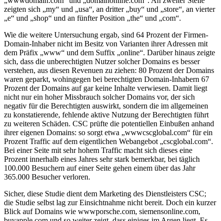
„wwwdomain.com“ und „domainonline.com“. An zweiter Stelle
zeigten sich „my“ und „usa“, an dritter „buy“ und „store“, an vierter
„e“ und „shop“ und an fünfter Position „the“ und „com“.
Wie die weitere Untersuchung ergab, sind 64 Prozent der Firmen-
Domain-Inhaber nicht im Besitz von Varianten ihrer Adressen mit
dem Präfix „www“ und dem Suffix „online“. Darüber hinaus zeigte
sich, dass die unberechtigten Nutzer solcher Domains es besser
verstehen, aus diesen Revenuen zu ziehen: 80 Prozent der Domains
waren geparkt, wohingegen bei berechtigten Domain-Inhabern 67
Prozent der Domains auf gar keine Inhalte verwiesen. Damit liegt
nicht nur ein hoher Missbrauch solcher Domains vor, der sich
negativ für die Berechtigten auswirkt, sondern die im allgemeinen
zu konstatierende, fehlende aktive Nutzung der Berechtigten führt
zu weiteren Schäden. CSC prüfte die potentiellen Einbußen anhand
ihrer eigenen Domains: so sorgt etwa „wwwcscglobal.com“ für ein
Prozent Traffic auf dem eigentlichen Webangebot „cscglobal.com“.
Bei einer Seite mit sehr hohem Traffic macht sich dieses eine
Prozent innerhalb eines Jahres sehr stark bemerkbar, bei täglich
100.000 Besuchern auf einer Seite gehen einem über das Jahr
365.000 Besucher verloren.
Sicher, diese Studie dient dem Marketing des Dienstleisters CSC;
die Studie selbst lag zur Einsichtnahme nicht bereit. Doch ein kurzer
Blick auf Domains wie wwwporsche.com, siemensonline.com,
buyapple.com und so weiter zeigt, dass einiges im Argen liegt. Es