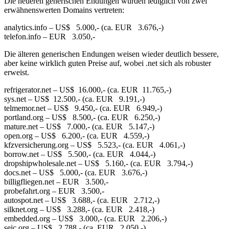
Die neueren generischen Endungen wurden lediglich von zwei
erwähnenswerten Domains vertreten:
analytics.info – US$ 5.000,- (ca. EUR 3.676,-)
telefon.info – EUR 3.050,-
Die älteren generischen Endungen weisen wieder deutlich bessere,
aber keine wirklich guten Preise auf, wobei .net sich als robuster
erweist.
refrigerator.net – US$ 16.000,- (ca. EUR 11.765,-)
sys.net – US$ 12.500,- (ca. EUR 9.191,-)
telmemor.net – US$ 9.450,- (ca. EUR 6.949,-)
portland.org – US$ 8.500,- (ca. EUR 6.250,-)
mature.net – US$ 7.000,- (ca. EUR 5.147,-)
open.org – US$ 6.200,- (ca. EUR 4.559,-)
kfzversicherung.org – US$ 5.523,- (ca. EUR 4.061,-)
borrow.net – US$ 5.500,- (ca. EUR 4.044,-)
dropshipwholesale.net – US$ 5.160,- (ca. EUR 3.794,-)
docs.net – US$ 5.000,- (ca. EUR 3.676,-)
billigfliegen.net – EUR 3.500,-
probefahrt.org – EUR 3.500,-
autospot.net – US$ 3.688,- (ca. EUR 2.712,-)
silknet.org – US$ 3.288,- (ca. EUR 2.418,-)
embedded.org – US$ 3.000,- (ca. EUR 2.206,-)
seic.org – US$ 2.788,- (ca. EUR 2.050,-)