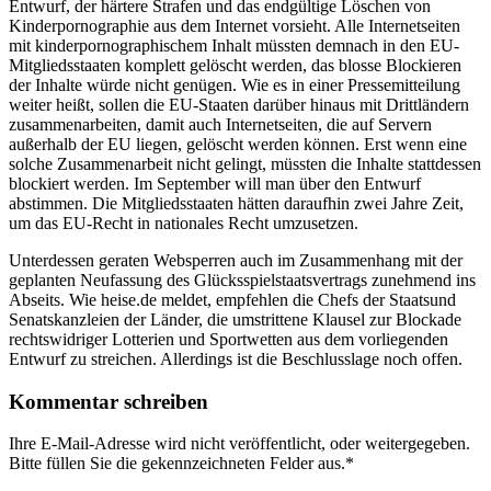
Entwurf, der härtere Strafen und das endgültige Löschen von
Kinderpornographie aus dem Internet vorsieht. Alle Internetseiten
mit kinderpornographischem Inhalt müssten demnach in den EU-
Mitgliedsstaaten komplett gelöscht werden, das blosse Blockieren
der Inhalte würde nicht genügen. Wie es in einer Pressemitteilung
weiter heißt, sollen die EU-Staaten darüber hinaus mit Drittländern
zusammenarbeiten, damit auch Internetseiten, die auf Servern
außerhalb der EU liegen, gelöscht werden können. Erst wenn eine
solche Zusammenarbeit nicht gelingt, müssten die Inhalte stattdessen
blockiert werden. Im September will man über den Entwurf
abstimmen. Die Mitgliedsstaaten hätten daraufhin zwei Jahre Zeit,
um das EU-Recht in nationales Recht umzusetzen.
Unterdessen geraten Websperren auch im Zusammenhang mit der
geplanten Neufassung des Glücksspielstaatsvertrags zunehmend ins
Abseits. Wie heise.de meldet, empfehlen die Chefs der Staatsund
Senatskanzleien der Länder, die umstrittene Klausel zur Blockade
rechtswidriger Lotterien und Sportwetten aus dem vorliegenden
Entwurf zu streichen. Allerdings ist die Beschlusslage noch offen.
Kommentar schreiben
Ihre E-Mail-Adresse wird nicht veröffentlicht, oder weitergegeben.
Bitte füllen Sie die gekennzeichneten Felder aus.
*