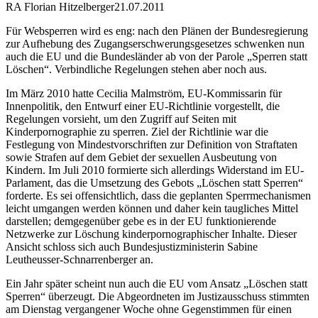
RA Florian Hitzelberger
21.07.2011
Für Websperren wird es eng: nach den Plänen der Bundesregierung
zur Aufhebung des Zugangserschwerungsgesetzes schwenken nun
auch die EU und die Bundesländer ab von der Parole „Sperren statt
Löschen“. Verbindliche Regelungen stehen aber noch aus.
Im März 2010 hatte Cecilia Malmström, EU-Kommissarin für
Innenpolitik, den Entwurf einer EU-Richtlinie vorgestellt, die
Regelungen vorsieht, um den Zugriff auf Seiten mit
Kinderpornographie zu sperren. Ziel der Richtlinie war die
Festlegung von Mindestvorschriften zur Definition von Straftaten
sowie Strafen auf dem Gebiet der sexuellen Ausbeutung von
Kindern. Im Juli 2010 formierte sich allerdings Widerstand im EU-
Parlament, das die Umsetzung des Gebots „Löschen statt Sperren“
forderte. Es sei offensichtlich, dass die geplanten Sperrmechanismen
leicht umgangen werden können und daher kein taugliches Mittel
darstellen; demgegenüber gebe es in der EU funktionierende
Netzwerke zur Löschung kinderpornographischer Inhalte. Dieser
Ansicht schloss sich auch Bundesjustizministerin Sabine
Leutheusser-Schnarrenberger an.
Ein Jahr später scheint nun auch die EU vom Ansatz „Löschen statt
Sperren“ überzeugt. Die Abgeordneten im Justizausschuss stimmten
am Dienstag vergangener Woche ohne Gegenstimmen für einen