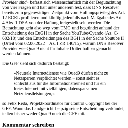
Provider sind
« befasst sich wissenschaftlich mit der Begutachtung
von vier Fragen und hält unter anderem fest, dass DNS-Resolver
bereits zum gegenwärtigen Zeitpunkt vom Haftungsprivileg des Art.
12 ECRL profitieren und künftig jedenfalls nach Maßgabe des Art.
4 Abs. 1 DSA von der Haftung freigestellt sein werden. Die
Betrachtung geht also weg vom TMG und begründet anhand der
Entscheidung des EuGH in der Sache YouTube/Cyando (Az. C-
682/18) und den Entscheidungen des BGH in der Sache Youtube II
(Urteil vom 02.06.2022 – Az. I ZR 140/15), warum DNS-Resolver-
Provider wie Quad9 nicht für Inhalte Dritter haftbar gemacht
werden können.
Die GFF sieht sich dadurch bestätigt:
»Neutrale Internetdienste wie Quad9 dürfen nicht zu
Netzsperren verpflichtet werden – sonst sieht es
schlecht aus für die Informationsfreiheit und für ein
freies Internet mit vielfältigen, datensparsamen
Netzdienstleistungen,«
so Felix Reda, Projektkoordinator für Control Copyright bei der
GFF. Wann das Landgericht Leipzig seine Entscheidung verkündet,
teilten bisher weder Quad9 noch die GFF mit.
Kommentar schreiben