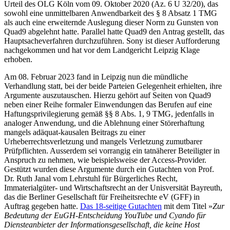
Urteil des OLG Köln vom 09. Oktober 2020 (Az. 6 U 32/20), das
sowohl eine unmittelbaren Anwendbarkeit des § 8 Absatz 1 TMG
als auch eine erweiternde Auslegung dieser Norm zu Gunsten von
Quad9 abgelehnt hatte. Parallel hatte Quad9 den Antrag gestellt, das
Hauptsacheverfahren durchzuführen. Sony ist dieser Aufforderung
nachgekommen und hat vor dem Landgericht Leipzig Klage
erhoben.
Am 08. Februar 2023 fand in Leipzig nun die mündliche
Verhandlung statt, bei der beide Parteien Gelegenheit erhielten, ihre
Argumente auszutauschen. Hierzu gehört auf Seiten von Quad9
neben einer Reihe formaler Einwendungen das Berufen auf eine
Haftungsprivilegierung gemäß §§ 8 Abs. 1, 9 TMG, jedenfalls in
analoger Anwendung, und die Ablehnung einer Störerhaftung
mangels adäquat-kausalen Beitrags zu einer
Urheberrechtsverletzung und mangels Verletzung zumutbarer
Prüfpflichten. Ausserdem sei vorrangig ein tatnäherer Beteiligter in
Anspruch zu nehmen, wie beispielsweise der Access-Provider.
Gestützt wurden diese Argumente durch ein Gutachten von Prof.
Dr. Ruth Janal vom Lehrstuhl für Bürgerliches Recht,
Immaterialgüter- und Wirtschaftsrecht an der Unisversität Bayreuth,
das die Berliner Gesellschaft für Freiheitsrechte eV (GFF) in
Auftrag gegeben hatte.
Das 18-seitige Gutachten
mit dem Titel »
Zur
Bedeutung der EuGH-Entscheidung YouTube und Cyando für
Diensteanbieter der Informationsgesellschaft, die keine Host