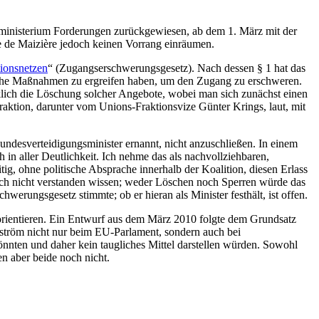
ministerium Forderungen zurückgewiesen, ab dem 1. März mit der
e de Maizière jedoch keinen Vorrang einräumen.
ionsnetzen
“ (Zugangserschwerungsgesetz). Nach dessen § 1 hat das
ische Maßnahmen zu ergreifen haben, um den Zugang zu erschweren.
cklich die Löschung solcher Angebote, wobei man sich zunächst einen
ktion, darunter vom Unions-Fraktionsvize Günter Krings, laut, mit
desverteidigungsminister ernannt, nicht anzuschließen. In einem
in aller Deutlichkeit. Ich nehme das als nachvollziehbaren,
ig, ohne politische Absprache innerhalb der Koalition, diesen Erlass
och nicht verstanden wissen; weder Löschen noch Sperren würde das
werungsgesetz stimmte; ob er hieran als Minister festhält, ist offen.
orientieren. Ein Entwurf aus dem März 2010 folgte dem Grundsatz
mström nicht nur beim EU-Parlament, sondern auch bei
nnten und daher kein taugliches Mittel darstellen würden. Sowohl
n aber beide noch nicht.