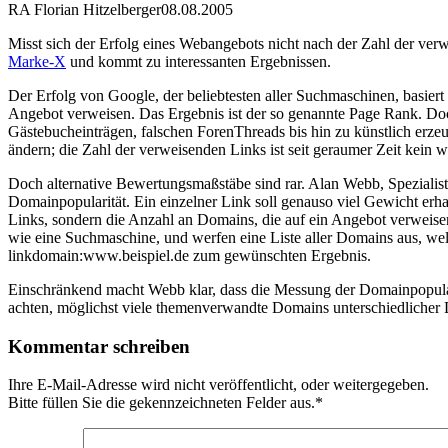
RA Florian Hitzelberger
08.08.2005
Misst sich der Erfolg eines Webangebots nicht nach der Zahl der ver
Marke-X
und kommt zu interessanten Ergebnissen.
Der Erfolg von Google, der beliebtesten aller Suchmaschinen, basier
Angebot verweisen. Das Ergebnis ist der so genannte Page Rank. Doc
Gästebucheinträgen, falschen ForenThreads bis hin zu künstlich er
ändern; die Zahl der verweisenden Links ist seit geraumer Zeit kein w
Doch alternative Bewertungsmaßstäbe sind rar. Alan Webb, Spezialist f
Domainpopularität. Ein einzelner Link soll genauso viel Gewicht erh
Links, sondern die Anzahl an Domains, die auf ein Angebot verweis
wie eine Suchmaschine, und werfen eine Liste aller Domains aus, we
linkdomain:www.beispiel.de zum gewünschten Ergebnis.
Einschränkend macht Webb klar, dass die Messung der Domainpopularitä
achten, möglichst viele themenverwandte Domains unterschiedlicher 
Kommentar schreiben
Ihre E-Mail-Adresse wird nicht veröffentlicht, oder weitergegeben.
Bitte füllen Sie die gekennzeichneten Felder aus.
*