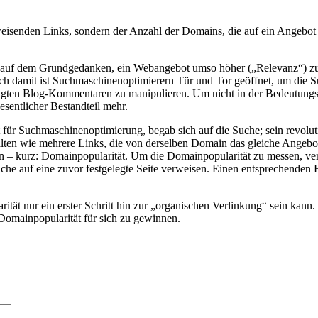
weisenden Links, sondern der Anzahl der Domains, die auf ein Angebot 
t auf dem Grundgedanken, ein Webangebot umso höher („Relevanz“) zu st
h damit ist Suchmaschinenoptimierern Tür und Tor geöffnet, um die S
zeugten Blog-Kommentaren zu manipulieren. Um nicht in der Bedeutungs
esentlicher Bestandteil mehr.
ür Suchmaschinenoptimierung, begab sich auf die Suche; sein revolution
alten wie mehrere Links, die von derselben Domain das gleiche Angebot
en – kurz: Domainpopularität. Um die Domainpopularität zu messen, v
lche auf eine zuvor festgelegte Seite verweisen. Einen entsprechenden
t nur ein erster Schritt hin zur „organischen Verlinkung“ sein kann. W
Domainpopularität für sich zu gewinnen.