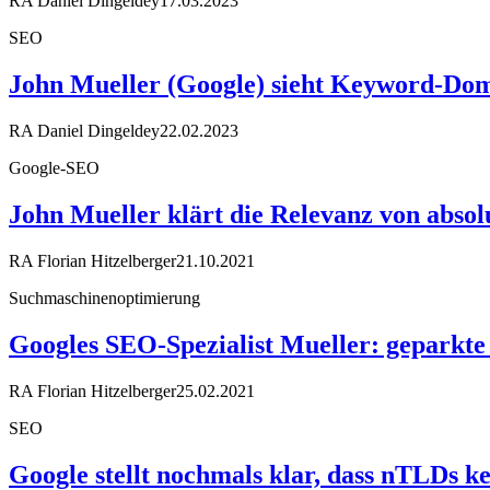
RA Daniel Dingeldey
17.03.2023
SEO
John Mueller (Google) sieht Keyword-Doma
RA Daniel Dingeldey
22.02.2023
Google-SEO
John Mueller klärt die Relevanz von absol
RA Florian Hitzelberger
21.10.2021
Suchmaschinenoptimierung
Googles SEO-Spezialist Mueller: geparkte
RA Florian Hitzelberger
25.02.2021
SEO
Google stellt nochmals klar, dass nTLDs k