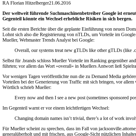
RA Florian Hitzelberger
21.06.2016
Der weltweit führende Suchmaschinenbetreiber Google ist erneu
Gegenteil könnte ein Wechsel erhebliche Risiken in sich bergen.
Seit die ersten Berichte über die geplante Einführung von neuen Dom
Lohnt sich also die Registrierung von nTLDs, um Vorteile im Google
Mueller, Webmaster Trends Analyst bei Google:
Overall, our systems treat new gTLDs like other gTLDs (like 
Selbst für .brands schloss Mueller Vorteile im Ranking gegenüber 
führten; vor allem das Wort »overall« in Muellers Antwort ließ Spielra
Vor wenigen Tagen veröffentlichte nun die zu Demand Media gehöre
Vorteilen bei der Generierung von Traffic mit sich bringen, vor all
Wörtlich schrieb Mueller:
Every now and then I see a new post (sometimes sponsored posts
Im Gegenteil warnt er vor einem leichtfertigen Wechsel:
Changing domain names isn’t trivial, there’s a lot of work inv
Für Mueller scheint zu sprechen, dass im Fall von jacksonville.atto
generalüberholt und mit frischen, aus Google-Sicht nützlichen Inhalte