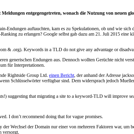
t Meldungen entgegengetreten, wonach die Nutzung von neuen glo
ain-Endungen auftauchten, kam es zu Spekulationen, ob und wie sich d
-Ranking zu erlangen? Google selbst gab dazu am 21. Juli 2015 eine k
.com & .org). Keywords in a TLD do not give any advantage or disadvan
anderen generischen Endungen aus. Dennoch wollten Gerüchte nicht ve
um für Interpretationen.
nde Rightside Group Ltd.
einen Bericht
, der anhand der Adresse jacks
em wenn Schlüsselwörter verfügbar sind. Dem widersprach jedoch Muelle
!) suggesting that migrating a site to a keyword-TLD will improve sear
olved. I don’t recommend doing that for vague promises.
rney der Wechsel der Domain nur einer von mehreren Faktoren war, um b
n versorgt.