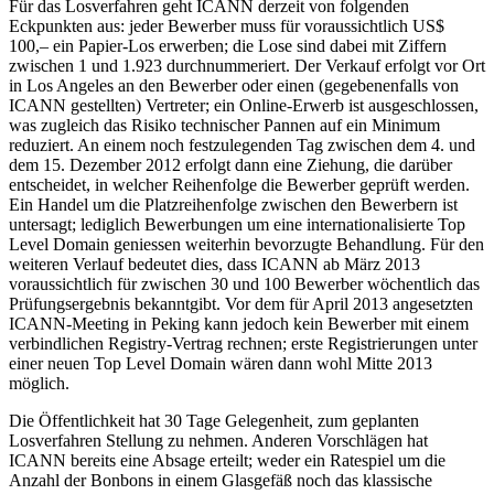
Für das Losverfahren geht ICANN derzeit von folgenden
Eckpunkten aus: jeder Bewerber muss für voraussichtlich US$
100,– ein Papier-Los erwerben; die Lose sind dabei mit Ziffern
zwischen 1 und 1.923 durchnummeriert. Der Verkauf erfolgt vor Ort
in Los Angeles an den Bewerber oder einen (gegebenenfalls von
ICANN gestellten) Vertreter; ein Online-Erwerb ist ausgeschlossen,
was zugleich das Risiko technischer Pannen auf ein Minimum
reduziert. An einem noch festzulegenden Tag zwischen dem 4. und
dem 15. Dezember 2012 erfolgt dann eine Ziehung, die darüber
entscheidet, in welcher Reihenfolge die Bewerber geprüft werden.
Ein Handel um die Platzreihenfolge zwischen den Bewerbern ist
untersagt; lediglich Bewerbungen um eine internationalisierte Top
Level Domain geniessen weiterhin bevorzugte Behandlung. Für den
weiteren Verlauf bedeutet dies, dass ICANN ab März 2013
voraussichtlich für zwischen 30 und 100 Bewerber wöchentlich das
Prüfungsergebnis bekanntgibt. Vor dem für April 2013 angesetzten
ICANN-Meeting in Peking kann jedoch kein Bewerber mit einem
verbindlichen Registry-Vertrag rechnen; erste Registrierungen unter
einer neuen Top Level Domain wären dann wohl Mitte 2013
möglich.
Die Öffentlichkeit hat 30 Tage Gelegenheit, zum geplanten
Losverfahren Stellung zu nehmen. Anderen Vorschlägen hat
ICANN bereits eine Absage erteilt; weder ein Ratespiel um die
Anzahl der Bonbons in einem Glasgefäß noch das klassische