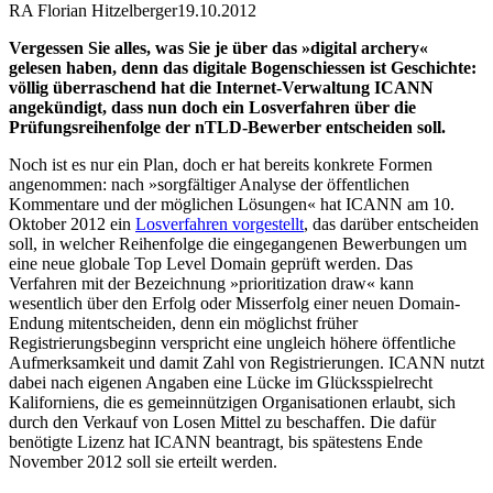
RA Florian Hitzelberger
19.10.2012
Vergessen Sie alles, was Sie je über das »digital archery«
gelesen haben, denn das digitale Bogenschiessen ist Geschichte:
völlig überraschend hat die Internet-Verwaltung ICANN
angekündigt, dass nun doch ein Losverfahren über die
Prüfungsreihenfolge der nTLD-Bewerber entscheiden soll.
Noch ist es nur ein Plan, doch er hat bereits konkrete Formen
angenommen: nach »sorgfältiger Analyse der öffentlichen
Kommentare und der möglichen Lösungen« hat ICANN am 10.
Oktober 2012 ein
Losverfahren vorgestellt
, das darüber entscheiden
soll, in welcher Reihenfolge die eingegangenen Bewerbungen um
eine neue globale Top Level Domain geprüft werden. Das
Verfahren mit der Bezeichnung »prioritization draw« kann
wesentlich über den Erfolg oder Misserfolg einer neuen Domain-
Endung mitentscheiden, denn ein möglichst früher
Registrierungsbeginn verspricht eine ungleich höhere öffentliche
Aufmerksamkeit und damit Zahl von Registrierungen. ICANN nutzt
dabei nach eigenen Angaben eine Lücke im Glücksspielrecht
Kaliforniens, die es gemeinnützigen Organisationen erlaubt, sich
durch den Verkauf von Losen Mittel zu beschaffen. Die dafür
benötigte Lizenz hat ICANN beantragt, bis spätestens Ende
November 2012 soll sie erteilt werden.