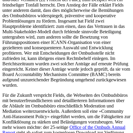
feindseliger Tonfall herrscht. Den Anstieg der Fälle erklärt Fields
unter anderem damit, dass dies möglicherweise die Bemühungen
des Ombudsbüros widerspiegelt, präventive und kooperative
Problemlösungen zu fördern. Insgesamt hat Field zwei
Hauptprobleme identifiziert: zum einen, dass das Vertrauen in das
Multi-Stakeholder-Modell durch fehlende sinnvolle Beteiligung
untergraben wird, zum anderen sollte die Besetzung von
Führungspositionen einer ICANN-Organisation von einer
gezielteren und konsequenteren Auswahl und Entwicklung
profitieren. Wer mit Entscheidungen der Ombudsstelle nicht
zufrieden ist, kann übrigens einen Rechtsbehelf einlegen. Im
Berichtszeitraum wurden zwei solcher Anträge auf erneute Prüfung
eingereicht. Keiner dieser Anträge wurde jedoch geprüft, da sie vom
Board Accountability Mechanisms Committee (BAMC) bereits
aufgrund unzureichender Begründung umgehend zurückgewiesen
wurden.
Für die Zukunft verspricht Fields, die Webseiten des Ombudsbüros
mit benutzerfreundlicheren und detaillierteren Informationen über
die Abläufe im Ombudsbüro einschließlich Moderation und
Mediation weiterzuentwickeln. Außerdem soll eine »Community
Anti-Harassment Policy« eingeführt werden, um die Fähigkeiten zur
Konfliktlösung zu stärken und Belästigungen vorzubeugen. Wer
mehr wissen möchte: der 25-seitige
Office of the Ombuds Annual
Report
steht ab sofort zum kostenlosen Download zur Verfügung.