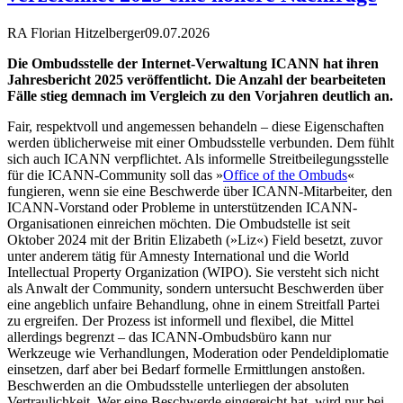
RA Florian Hitzelberger
09.07.2026
Die Ombudsstelle der Internet-Verwaltung ICANN hat ihren
Jahresbericht 2025 veröffentlicht. Die Anzahl der bearbeiteten
Fälle stieg demnach im Vergleich zu den Vorjahren deutlich an.
Fair, respektvoll und angemessen behandeln – diese Eigenschaften
werden üblicherweise mit einer Ombudsstelle verbunden. Dem fühlt
sich auch ICANN verpflichtet. Als informelle Streitbeilegungsstelle
für die ICANN-Community soll das »
Office of the Ombuds
«
fungieren, wenn sie eine Beschwerde über ICANN-Mitarbeiter, den
ICANN-Vorstand oder Probleme in unterstützenden ICANN-
Organisationen einreichen möchten. Die Ombudstelle ist seit
Oktober 2024 mit der Britin Elizabeth (»Liz«) Field besetzt, zuvor
unter anderem tätig für Amnesty International und die World
Intellectual Property Organization (WIPO). Sie versteht sich nicht
als Anwalt der Community, sondern untersucht Beschwerden über
eine angeblich unfaire Behandlung, ohne in einem Streitfall Partei
zu ergreifen. Der Prozess ist informell und flexibel, die Mittel
allerdings begrenzt – das ICANN-Ombudsbüro kann nur
Werkzeuge wie Verhandlungen, Moderation oder Pendeldiplomatie
einsetzen, darf aber bei Bedarf formelle Ermittlungen anstoßen.
Beschwerden an die Ombudsstelle unterliegen der absoluten
Vertraulichkeit. Wer eine Beschwerde eingereicht hat, wird nur bei