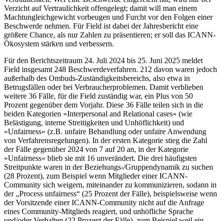
Verzicht auf Vertraulichkeit offengelegt; damit will man einem
Machtungleichgewicht vorbeugen und Furcht vor den Folgen einer
Beschwerde nehmen. Für Field ist dabei der Jahresbericht eine
größere Chance, als nur Zahlen zu präsentieren; er soll das ICANN-
Ökosystem stärken und verbessern.
Für den Berichtszeitraum 24. Juli 2024 bis 25. Juni 2025 meldet
Field insgesamt 248 Beschwerdeverfahren. 212 davon waren jedoch
außerhalb des Ombuds-Zuständigkeitsbereichs, also etwa in
Betrugsfällen oder bei Verbraucherproblemen. Damit verblieben
weitere 36 Fälle, für die Field zuständig war, ein Plus von 50
Prozent gegenüber dem Vorjahr. Diese 36 Fälle teilen sich in die
beiden Kategorien »Interpersonal and Relational cases« (wie
Belästigung, interne Streitigkeiten und Unhöflichkeit) und
»Unfairness« (z.B. unfaire Behandlung oder unfaire Anwendung
von Verfahrensregelungen). In der ersten Kategorie stieg die Zahl
der Fälle gegenüber 2024 von 7 auf 20 an, in der Kategorie
»Unfairness« blieb sie mit 16 unverändert. Die drei häufigsten
Streitpunkte waren in der Beziehungs-/Gruppendynamik zu suchen
(28 Prozent), zum Beispiel wenn Mitglieder einer ICANN-
Community sich weigern, miteinander zu kommunizieren, sodann in
der „Process unfairness“ (25 Prozent der Fälle), beispielsweise wenn
der Vorsitzende einer ICANN-Community nicht auf die Anfrage
eines Community-Mitglieds reagiert, und unhöfliche Sprache
und/oder Verhalten (22 Prozent der Fälle), zum Beispiel weil ein