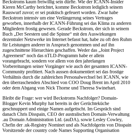
Beckstroms kaum freiwillig sein dürfte. Wie der ICANN-Insider
Kieren McCarthy berichtet, komme Beckstrom lediglich seinem
Rauswurf zuvor; er sei praktisch gefeuert worden. Zwar habe
Beckstrom intensiv um eine Verlängerung seines Vertrages
geworben, innerhalb der ICANN-Führung sei das Klima zu anderen
Mitgliedern frostig gewesen. Gerade Beckstrom, der sich in seinem
Buch „Der Seestern und die Spinne“ mit den Auswirkungen
dezentraler Netzwerke im Internet befasst hat, habe zu oft den Ruhm
für Leistungen anderer in Anspruch genommen und auf ihn
zugeschnittene Hierarchien geschaffen. Weder das „Joint Project
Agreement“ noch das nTLD-Programm habe er allein
vorangebracht, sondern vor allem von den jahrelangen
Vorbereitungen seiner Vorgänger wie auch der gesamten ICANN-
Community profitiert. Nach aussen dokumentiert sei das frostige
Verhältnis durch die zahlreichen Personalwechsel bei ICANN, wie
den überraschenden Abschied von COO Doug Brent im April 2010
oder dem Abgang von Nick Thorne und Theresa Swinehart.
Bleibt die Frage: wer wird Beckstroms Nachfolger? Domain-
Blogger Kevin Murphy hat bereits in der Gerüchteküche
geschnuppert und einige Namen aufgetischt. Im Gespräch sind
danach Chris Disspain, CEO der australischen Domain-Verwaltung
.au Domain Administration Ltd. (auDA), sowie Lesley Cowley,
Chefin der .uk-Registry Nominet und als Nachfolgerin von Disspain
Vorsitzende der country code Names Supporting Organisation