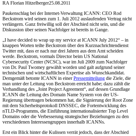
RA Florian Hitzelberger
25.08.2011
Paukenschlag bei der Internet-Verwaltung ICANN: CEO Rod
Beckstrom wird seinen zum 1. Juli 2012 auslaufenden Vertrag nicht
verlängern. Ganz freiwillig soll der Abschied nicht sein, und die
Diskussion über seinen Nachfolger ist bereits in Gange.
„I have decided to wrap up my service at ICANN July 2012“ – in
knappen Worten teilte Beckstrom über den Kurznachrichtendienst
Twitter mit, dass er nach nur drei Jahren aus dem Amt scheiden
werde. Beckstrom, vormals Director beim US National
Cybersecurity Center (NCSC), war im Juli 2009 zum Nachfolger
von Dr. Paul Twomey gewählt worden und galt aufgrund seiner
technischen und wirtschaftlichen Expertise als Wunschkandidat.
Demgemäß betonte ICANN in einer
Pressemitteilung
die Ziele, die
man unter der Leitung von Beckstrom erreicht habe; dazu zählt die
Verhandlung des „Joint Project Agreement“, auf dessen Grundlage
ICANN die Leitung des Domain Name System von der US-
Regierung übertragen bekommen hat, die Signierung der Root Zone
mit dem Sicherheitsprotokoll DNSSEC, die Fortentwicklung des
nTLD-Programms, die Einführung internationalisierter Top Level
Domains oder die Verbesserung strategischer Beziehungen zu den
verschiedenen Interessengruppen innerhalb ICANNs.
Erst ein Blick hinter die Kulissen verrät jedoch, dass der Abschied