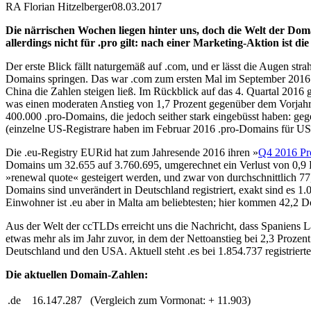
RA Florian Hitzelberger
08.03.2017
Die närrischen Wochen liegen hinter uns, doch die Welt der Dom
allerdings nicht für .pro gilt: nach einer Marketing-Aktion ist di
Der erste Blick fällt naturgemäß auf .com, und er lässt die Augen 
Domains springen. Das war .com zum ersten Mal im September 2016 ge
China die Zahlen steigen ließ. Im Rückblick auf das 4. Quartal 201
was einen moderaten Anstieg von 1,7 Prozent gegenüber dem Vorjahr
400.000 .pro-Domains, die jedoch seither stark eingebüsst haben: g
(einzelne US-Registrare haben im Februar 2016 .pro-Domains für US$ 
Die .eu-Registry EURid hat zum Jahresende 2016 ihren »
Q4 2016 Pr
Domains um 32.655 auf 3.760.695, umgerechnet ein Verlust von 0,9 P
»renewal quote« gesteigert werden, und zwar von durchschnittlich 77,
Domains sind unverändert in Deutschland registriert, exakt sind es 
Einwohner ist .eu aber in Malta am beliebtesten; hier kommen 42,2 
Aus der Welt der ccTLDs erreicht uns die Nachricht, dass Spaniens 
etwas mehr als im Jahr zuvor, in dem der Nettoanstieg bei 2,3 Prozent
Deutschland und den USA. Aktuell steht .es bei 1.854.737 registrier
Die aktuellen Domain-Zahlen:
.de
16.147.287
(Vergleich zum Vormonat:
+ 11.903)