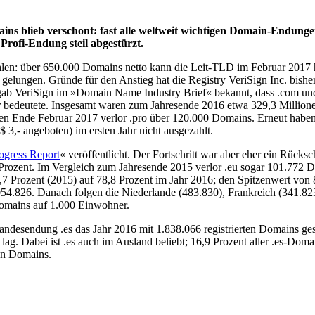
ains blieb verschont: fast alle weltweit wichtigen Domain-Endung
e Profi-Endung steil abgestürzt.
strahlen: über 650.000 Domains netto kann die Leit-TLD im Februar 201
lungen. Gründe für den Anstieg hat die Registry VeriSign Inc. bisher
6 gab VeriSign im »Domain Name Industry Brief« bekannt, dass .com u
 bedeutete. Insgesamt waren zum Jahresende 2016 etwa 329,3 Millione
egen Ende Februar 2017 verlor .pro über 120.000 Domains. Erneut habe
3,- angeboten) im ersten Jahr nicht ausgezahlt.
ogress Report
« veröffentlicht. Der Fortschritt war aber eher ein Rücksc
rozent. Im Vergleich zum Jahresende 2015 verlor .eu sogar 101.772 Do
7 Prozent (2015) auf 78,8 Prozent im Jahr 2016; den Spitzenwert von 8
1.054.826. Danach folgen die Niederlande (483.830), Frankreich (341.8
Domains auf 1.000 Einwohner.
Landesendung .es das Jahr 2016 mit 1.838.066 registrierten Domains ge
 lag. Dabei ist .es auch im Ausland beliebt; 16,9 Prozent aller .es-Do
ten Domains.