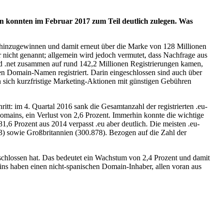
en konnten im Februar 2017 zum Teil deutlich zulegen. Was
7 hinzugewinnen und damit erneut über die Marke von 128 Millionen
 nicht genannt; allgemein wird jedoch vermutet, dass Nachfrage aus
nd .net zusammen auf rund 142,2 Millionen Registrierungen kamen,
n Domain-Namen registriert. Darin eingeschlossen sind auch über
n sich kurzfristige Marketing-Aktionen mit günstigen Gebühren
hritt: im 4. Quartal 2016 sank die Gesamtanzahl der registrierten .eu-
mains, ein Verlust von 2,6 Prozent. Immerhin konnte die wichtige
1,6 Prozent aus 2014 verpasst .eu aber deutlich. Die meisten .eu-
23) sowie Großbritannien (300.878). Bezogen auf die Zahl der
schlossen hat. Das bedeutet ein Wachstum von 2,4 Prozent und damit
mains haben einen nicht-spanischen Domain-Inhaber, allen voran aus