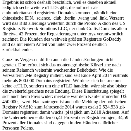
Ergebnis ist schon deshalb beachtlich, weil es daneben aktuell
lediglich sechs weitere nTLDs gibt, die auf mehr als
einhunderttausend registrierte Domains kommen, nämlich eine
chinesische IDN, .science, .club, .berlin, .wang und .link. Verzerrt
wird das Bild allerdings weiterhin durch die Promo-Aktion des US-
Registrars Network Solutions LLC, der dank Gratis-Domains allein
für etwa 42 Prozent der Registrierungen unter .xyz verantwortlich
zeichnet. Die Kunden des weltweit größten Registrars GoDaddy
sind da mit einem Anteil von unter zwei Prozent deutlich
zurückhaltender.
Ganz ins Vergessen dürfen auch die Länder-Endungen nicht
geraten. Dort erfreut sich das montenegrinische Kürzel .me nach
seinem Relaunch weiterhin wachsender Beliebtheit. Wie die
Verwalterin .Me Registry mitteilt, sind seit Ende April 2014 erstmals
mehr als 800.000 Domains registriert. Würde es sich bei .me um
keine ccTLD, sondern um eine nTLD handeln, wäre sie also bisher
die zweiterfolgreichste neue Endung. Diese Einschätzung spiegelt
sich auch beim Preis wider: meet.me war dem Käufer immerhin U$
450.000,– wert. Nachzutragen ist auch die Meldung der polnischen
Registry NASK: zum Jahresende 2014 waren exakt 2.524.538 .pl-
Domains registriert; damit wuchs .pl täglich um 2.818 Adressen. Auf
die Unternehmen entfallen 65,41 Prozent der Registrierungen, 34,59
Prozent aller Domains sind dagegen in den Händen natürlicher
Personen Polens.