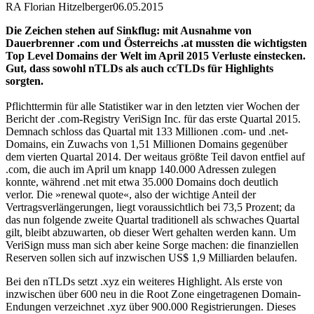
RA Florian Hitzelberger
06.05.2015
Die Zeichen stehen auf Sinkflug: mit Ausnahme von
Dauerbrenner .com und Österreichs .at mussten die wichtigsten
Top Level Domains der Welt im April 2015 Verluste einstecken.
Gut, dass sowohl nTLDs als auch ccTLDs für Highlights
sorgten.
Pflichttermin für alle Statistiker war in den letzten vier Wochen der
Bericht der .com-Registry VeriSign Inc. für das erste Quartal 2015.
Demnach schloss das Quartal mit 133 Millionen .com- und .net-
Domains, ein Zuwachs von 1,51 Millionen Domains gegenüber
dem vierten Quartal 2014. Der weitaus größte Teil davon entfiel auf
.com, die auch im April um knapp 140.000 Adressen zulegen
konnte, während .net mit etwa 35.000 Domains doch deutlich
verlor. Die »renewal quote«, also der wichtige Anteil der
Vertragsverlängerungen, liegt voraussichtlich bei 73,5 Prozent; da
das nun folgende zweite Quartal traditionell als schwaches Quartal
gilt, bleibt abzuwarten, ob dieser Wert gehalten werden kann. Um
VeriSign muss man sich aber keine Sorge machen: die finanziellen
Reserven sollen sich auf inzwischen US$ 1,9 Milliarden belaufen.
Bei den nTLDs setzt .xyz ein weiteres Highlight. Als erste von
inzwischen über 600 neu in die Root Zone eingetragenen Domain-
Endungen verzeichnet .xyz über 900.000 Registrierungen. Dieses