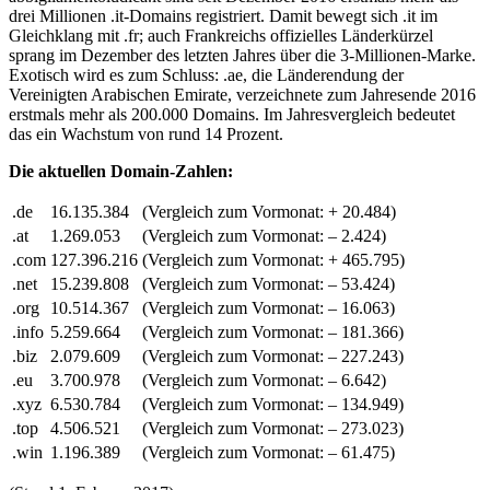
drei Millionen .it-Domains registriert. Damit bewegt sich .it im
Gleichklang mit .fr; auch Frankreichs offizielles Länderkürzel
sprang im Dezember des letzten Jahres über die 3-Millionen-Marke.
Exotisch wird es zum Schluss: .ae, die Länderendung der
Vereinigten Arabischen Emirate, verzeichnete zum Jahresende 2016
erstmals mehr als 200.000 Domains. Im Jahresvergleich bedeutet
das ein Wachstum von rund 14 Prozent.
Die aktuellen Domain-Zahlen:
.de
16.135.384
(Vergleich zum Vormonat:
+ 20.484)
.at
1.269.053
(Vergleich zum Vormonat:
– 2.424)
.com
127.396.216
(Vergleich zum Vormonat:
+ 465.795)
.net
15.239.808
(Vergleich zum Vormonat:
– 53.424)
.org
10.514.367
(Vergleich zum Vormonat:
– 16.063)
.info
5.259.664
(Vergleich zum Vormonat:
– 181.366)
.biz
2.079.609
(Vergleich zum Vormonat:
– 227.243)
.eu
3.700.978
(Vergleich zum Vormonat:
– 6.642)
.xyz
6.530.784
(Vergleich zum Vormonat:
– 134.949)
.top
4.506.521
(Vergleich zum Vormonat:
– 273.023)
.win
1.196.389
(Vergleich zum Vormonat:
– 61.475)