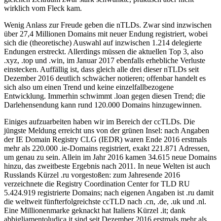
wirklich vom Fleck kam.
Wenig Anlass zur Freude geben die nTLDs. Zwar sind inzwischen
über 27,4 Millionen Domains mit neuer Endung registriert, wobei
sich die (theoretische) Auswahl auf inzwischen 1.214 delegierte
Endungen erstreckt. Allerdings müssen die aktuellen Top 3, also
.xyz, .top und .win, im Januar 2017 ebenfalls erhebliche Verluste
einstecken. Auffällig ist, dass gleich alle drei dieser nTLDs seit
Dezember 2016 deutlich schwächer notieren; offenbar handelt es
sich also um einen Trend und keine einzelfallbezogene
Entwicklung. Immerhin schwimmt .loan gegen diesen Trend; die
Darlehensendung kann rund 120.000 Domains hinzugewinnen.
Einiges aufzuarbeiten haben wir im Bereich der ccTLDs. Die
jüngste Meldung erreicht uns von der grünen Insel: nach Angaben
der IE Domain Registry CLG (IEDR) waren Ende 2016 erstmals
mehr als 220.000 .ie-Domains registriert, exakt 221.871 Adressen,
um genau zu sein. Allein im Jahr 2016 kamen 34.615 neue Domains
hinzu, das zweitbeste Ergebnis nach 2011. In neue Welten ist auch
Russlands Kürzel .ru vorgestoßen: zum Jahresende 2016
verzeichnete die Registry Coordination Center for TLD RU
5.424.919 registrierte Domains; nach eigenen Angaben ist .ru damit
die weltweit fünfterfolgreichste ccTLD nach .cn, .de, .uk und .nl.
Eine Millionenmarke geknackt hat Italiens Kürzel .it; dank
abbigliamentoludica.it sind seit Dezember 2016 erstmals mehr als