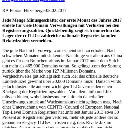
RA Florian Hitzelberger
08.02.2017
Jede Menge Minusgeschäfte: der erste Monat des Jahres 2017
endete für viele Domain-Verwaltungen mit Verlusten bei den
Registrierungszahlen. Quicklebendig zeigt sich immerhin das
Lager der ccTLDs: zahlreiche nationale Registries konnten
Rekordzahlen vermelden.
Die gute Nachricht vorweg: .com scheint sich zu erholen. Nach
schwachen Monaten mit sinkender Nachfrage vor allem aus China
geht es für den Branchenprimus im Januar 2017 unter dem Strich
um mehr als 465.000 Domains voran. So gelingt .com der Sprung
zurück über die Marke von 127 Millionen Domains.
Vergleichsweise gut schlägt sich auch .de; das offizielle deutsche
Länderkürzel gewinnt über 20.000 Domains hinzu. Danach wirds
jedoch duster: alle anderen wichtigen TLDs vermelden einen
Rückgang der Registrierungszahlen. Vor allem .info und .biz
müssen bluten, wobei insbesondere .info ein dauerhafter
Umschwung zurück auf Wachstumskurs nicht gelingen mag. Nach
einer Untersuchung von CENTR (Council of European National
Top-Level Domain Registries) hat .info seit Januar 2013 etwa 30
Prozent an Registrierungen verloren, mehr als jede andere der so
genannten »legacy TLDs«. Trösten mag, dass Rivale .biz im
gleichen Zeitraum zwar stark schwankte, praktisch aber nicht