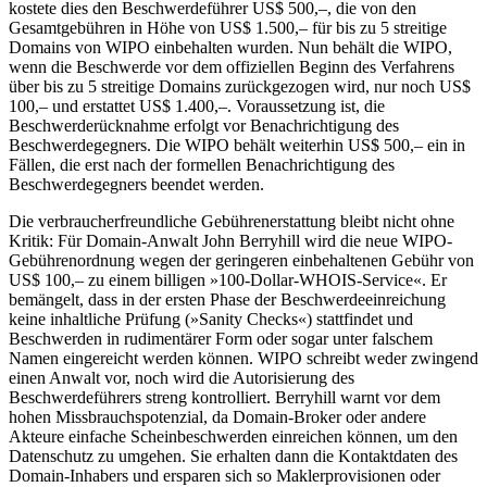
kostete dies den Beschwerdeführer US$ 500,–, die von den
Gesamtgebühren in Höhe von US$ 1.500,– für bis zu 5 streitige
Domains von WIPO einbehalten wurden. Nun behält die WIPO,
wenn die Beschwerde vor dem offiziellen Beginn des Verfahrens
über bis zu 5 streitige Domains zurückgezogen wird, nur noch US$
100,– und erstattet US$ 1.400,–. Voraussetzung ist, die
Beschwerderücknahme erfolgt vor Benachrichtigung des
Beschwerdegegners. Die WIPO behält weiterhin US$ 500,– ein in
Fällen, die erst nach der formellen Benachrichtigung des
Beschwerdegegners beendet werden.
Die verbraucherfreundliche Gebührenerstattung bleibt nicht ohne
Kritik: Für Domain-Anwalt John Berryhill wird die neue WIPO-
Gebührenordnung wegen der geringeren einbehaltenen Gebühr von
US$ 100,– zu einem billigen »100-Dollar-WHOIS-Service«. Er
bemängelt, dass in der ersten Phase der Beschwerdeeinreichung
keine inhaltliche Prüfung (»Sanity Checks«) stattfindet und
Beschwerden in rudimentärer Form oder sogar unter falschem
Namen eingereicht werden können. WIPO schreibt weder zwingend
einen Anwalt vor, noch wird die Autorisierung des
Beschwerdeführers streng kontrolliert. Berryhill warnt vor dem
hohen Missbrauchspotenzial, da Domain-Broker oder andere
Akteure einfache Scheinbeschwerden einreichen können, um den
Datenschutz zu umgehen. Sie erhalten dann die Kontaktdaten des
Domain-Inhabers und ersparen sich so Maklerprovisionen oder