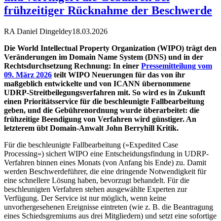
frühzeitiger Rücknahme der Beschwerde
RA Daniel Dingeldey
18.03.2026
Die World Intellectual Property Organization (WIPO) trägt den
Veränderungen im Domain Name System (DNS) und in der
Rechtsdurchsetzung Rechnung: In einer
Pressemitteilung vom
09. März 2026
teilt WIPO Neuerungen für das von ihr
maßgeblich entwickelte und von ICANN übernommene
UDRP-Streitbeilegungsverfahren mit. So wird es in Zukunft
einen Prioritätsservice für die beschleunigte Fallbearbeitung
geben, und die Gebührenordnung wurde überarbeitet: die
frühzeitige Beendigung von Verfahren wird günstiger. An
letzterem übt Domain-Anwalt John Berryhill Kritik.
Für die beschleunigte Fallbearbeitung (»Expedited Case
Processing«) sichert WIPO eine Entscheidungsfindung in UDRP-
Verfahren binnen eines Monats (von Anfang bis Ende) zu. Damit
werden Beschwerdeführer, die eine dringende Notwendigkeit für
eine schnellere Lösung haben, bevorzugt behandelt. Für die
beschleunigten Verfahren stehen ausgewählte Experten zur
Verfügung. Der Service ist nur möglich, wenn keine
unvorhergesehenen Ereignisse eintreten (wie z. B. die Beantragung
eines Schiedsgremiums aus drei Mitgliedern) und setzt eine sofortige