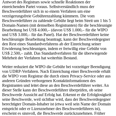
Antwort des Registrars sowie schnelle Reaktionen der
einreichenden Partei voraus. Selbstverständlich muss der
Beschwerdeführer sich in so einem Verfahren um eine
verzögerungsfreie Gebührenzahlung kümmern. Die vom
Beschwerdeführer zu zahlende Gebühr liegt beim Streit um 1 bis 5
Domain-Namen (mit demselben Registranten) für die beschleunigte
Bearbeitung bei US$ 4.000,– (davon US$ 1.000,– für die WIPO
und US$ 3.000,– für das Panel). Hat der Beschwerdeführer keine
beschleunigte Bearbeitung beantragt, kann der Beschwerdegegner
den Rest eines Standardverfahrens ab der Einreichung seiner
Erwiderung beschleunigen, indem er freiwillig eine Gebühr von
US$ 2.500,– zahlt. Das Standardverfahren für die überwiegende
Mehrheit der Verfahren hat weiterhin Bestand.
Weiter reduziert die WIPO die Gebühr bei vorzeitiger Beendigung
von UDRP-Verfahren. Nach Einreichung einer Beschwerde erhält
die WIPO vom Registrar die durch einen Privacy-Service oder aus
anderen Gründen verborgenen Kontaktinformationen des
Registranten und leitet diese an den Beschwerdeführer weiter. An
dieser Stelle kann der Beschwerdeführer überprüfen, ob seine
Beschwerde Aussicht auf Erfolg hat. Erkennt er die Erfolglosigkeit
seine Beschwerde, weil sichtbar wird, dass der Beschwerdegegner
berechtigter Domain-Inhaber ist (etwa weil sein Name der Domain
entspricht oder er Lizenznehmer des Beschwerdeführers ist),
erscheint es sinnvoll, die Beschwerde zurückzunehmen. Früher