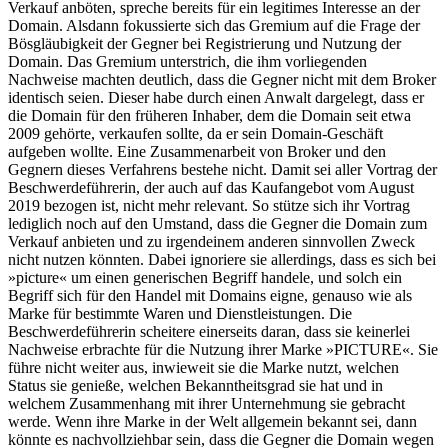
Verkauf anböten, spreche bereits für ein legitimes Interesse an der
Domain. Alsdann fokussierte sich das Gremium auf die Frage der
Bösgläubigkeit der Gegner bei Registrierung und Nutzung der
Domain. Das Gremium unterstrich, die ihm vorliegenden
Nachweise machten deutlich, dass die Gegner nicht mit dem Broker
identisch seien. Dieser habe durch einen Anwalt dargelegt, dass er
die Domain für den früheren Inhaber, dem die Domain seit etwa
2009 gehörte, verkaufen sollte, da er sein Domain-Geschäft
aufgeben wollte. Eine Zusammenarbeit von Broker und den
Gegnern dieses Verfahrens bestehe nicht. Damit sei aller Vortrag der
Beschwerdeführerin, der auch auf das Kaufangebot vom August
2019 bezogen ist, nicht mehr relevant. So stütze sich ihr Vortrag
lediglich noch auf den Umstand, dass die Gegner die Domain zum
Verkauf anbieten und zu irgendeinem anderen sinnvollen Zweck
nicht nutzen könnten. Dabei ignoriere sie allerdings, dass es sich bei
»picture« um einen generischen Begriff handele, und solch ein
Begriff sich für den Handel mit Domains eigne, genauso wie als
Marke für bestimmte Waren und Dienstleistungen. Die
Beschwerdeführerin scheitere einerseits daran, dass sie keinerlei
Nachweise erbrachte für die Nutzung ihrer Marke »PICTURE«. Sie
führe nicht weiter aus, inwieweit sie die Marke nutzt, welchen
Status sie genieße, welchen Bekanntheitsgrad sie hat und in
welchem Zusammenhang mit ihrer Unternehmung sie gebracht
werde. Wenn ihre Marke in der Welt allgemein bekannt sei, dann
könnte es nachvollziehbar sein, dass die Gegner die Domain wegen