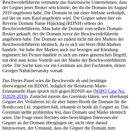
Beschwerdeführerin vermutete das französische Unternehmen, dass
der Gegner jener Broker sein könnte, der ihr die Domain im August
2019 angeboten habe. Die Domain ist mit einer Website verknüpft,
auf der sie zum Kauf angeboten wird. Die Gegner sahen hier ein
Reverse Domain Name Hijacking (RDNH) seitens der
Beschwerdeführerin. Man habe die Domain vom selben Domain-
Broker gekauft, der die Domain zuvor der Beschwerdeführerin
angeboten habe. Die Domain sei zudem nicht mit den Marken der
Beschwerdeführerin identisch, da es sich um Wort-/Bild-Marken
handele. Sie habe ihre Marken auch nur bezogen auf Kleidung
registriert; bei Picture handele es sich um einen generischen Begriff,
mit dem man keine Vorteile aus der Marke der Beschwerdeführerin
ziehe. Die Sache kam vor ein Gremium aus drei Fachleuten, denen
Georges Nahitchevansky vorsaß.
Das Dreier-Panel wies die Beschwerde ab und bestätigte
überwiegend ein RDNH, lediglich die Beisitzerin Marie-
Emmanuelle Haas sprach sich gegen RDNH aus (
WIPO Case No.
D2020-2016
). Zunächst musste das Gremium klären, wer überhaupt
Gegner des Verfahrens ist; da aber James Booth die Domain für die
Booth.com Ltd. registriert hält, erkannte es beide als Gegner an. Das
Gremium stellte problemlos fest, dass Domain und Marke identisch
seien. Die Frage eines Rechtes oder berechtigten Interesses der
Gegner an der Domain übergingen sie, nicht ohne darauf
hinzuweisen, der Umstand, dass die Gegner die Domain zum