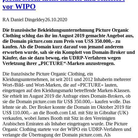
vor WIPO
RA Daniel Dingeldey
26.10.2020
Die französische Bekleidungsunternehmung Picture Organic
Clothing schlug das ihr im August 2019 gemachte Angebot aus,
die Domain picture.com zum Preis von US$ 350.000,– zu
kaufen. Als die Domain kurz darauf von jemand anderem
erworben wurde, sah sie ein Komplott von Domain-Broker und
Käufer, das sie dazu bewog, ein UDRP-Verfahren wegen
Verletzung ihrer „PICTURE“-Marken anzustrengen.
Die französische Picture Organic Clothing, ein
Kleidungsunternehmen, ist seit 2011 und 2012 Inhaberin mehrerer
Wort-/Bild- und Wort-Marken, die auf »PICTURE« lauten,
eingetragen auf den Kleidungsmarkt betreffende Marken-Klassen.
Sie erhielt im August 2019 die Anfrage eines Domain-Brokers, ob
sie die Domain picture.com für US$ 350.000,– kaufen wolle. Das
lehnte sie ab. Der Broker konnte die Domain im Oktober 2019 für
US$ 110.000,– an die Booth.com Ltd. mit Sitz in Gibraltar (UK)
verkaufen, wobei James Booth mit Sitz in den Vereinigten
Arabischen Emiraten als Inhaber eingetragen wurde. Die Picture
Organic Clothing startete vor der WIPO ein UDRP-Verfahren und
verlangte die Übertragung der Domain picture.com. Als