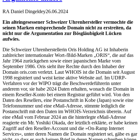
RA Daniel Dingeldey
26.06.2024
Ein alteingesessener Schweizer Uhrenhersteller vermochte die
seinen Marken entsprechende Domain nicht zu erstreiten, da
nicht nur die Argumentation zur Bösgläubigkeit Lücken
aufwies.
Die Schweizer Uhrenherstellerin Oris Holding AG ist Inhaberin
zahlreicher internationaler Wort-/Bild-Marken „ORIS“, die auf das
Jahr 1964 zurückgehen sowie einer japanischen Marke vom
September 1986. Oris sieht ihre Rechte durch den Inhaber der
Domain oris.com verletzt. Laut WHOIS ist die Domain seit August
1998 registriert und weist keine aktive Website auf. Im UDRP-
Verfahren vor der WIPO trägt die Beschwerdeführerin unter
anderem vor, sie habe 2024 Daten erhalten, wonach die Domain in
einem Reseller-Konto bei einem Registrar geführt wird. Von den
Daten des Resellers, eine Postanschrift in Kobe (Japan) sowie eine
Telefonnummer und eine eMail-Adresse, stimmte lediglich die
Postanschrift mit den Daten im WHOIS-Verzeichnis überein. Auf
eine eMail vom Februar 2024 an die hinterlegte eMail-Adresse
reagierte ein Mr. Yoshiki Okada, der letztlich erklärte, er habe keinen
Zugriff auf den Reseller-Account und die »On-Ramp Internet
Services«, unter deren Namen die Domain registriert sei, gäbe es gar
nicht, so dass er auch keinen Brief in deren Namen schreiben könne.