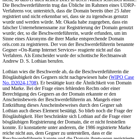
Die Beschwerdeführerin trug das Übliche im Rahmen eines UDRP-
Verfahrens vor, unterstrich, dass die Domain bereits über 25 Jahre
registriert und nicht erkennbar sei, dass sie zu irgendwas genutzt
wurde und werden würde. Mr. Okada habe zugegeben, dass ein
falscher Unternehmensname zur Registrierung der Domain genutzt
wurde; der, so die Beschwerdeführerin, wurde erfunden, um im
Sinne eines Akronyms die ihrer Marke entsprechende Domain
oris.com zu registrieren. Der von der Beschwerdeführerin benannte
Gegner »On-Ramp Internet Services« reagierte nicht auf das
Verfahren. Als Entscheider wurde der schottische Rechtsanwalt
Andrew D. S. Lothian berufen.
Lothian wies die Beschwerde ab, da die Beschwerdeführerin die
Bösgläubigkeit des Gegners nicht nachgewiesen habe (
WIPO Case
No. D2024-1708
). Er bestätigte kurz die Ähnlichkeit von Domain
und Marke. Bei der Frage eines fehlenden Rechts oder einer
Berechtigung des Gegners an der Domain erkannte er den
Anscheinsbeweis der Beschwerdeführerin an. Mangels einer
Entkräftung dieses Anscheinsbeweises durch den Gegner sah
Lothian auch dieses Element bestätigt. So blieb noch die Frage der
Bösgläubigkeit. Hier beschränkte sich Lothian auf die Frage einer
bösgläubigen Registrierung der Domain, die er nicht feststellen
konnte. Er konstatierte unter anderem, die 1986 registrierte Marke
reiche nicht aus, dem Gegner zu unterstellen, dass er die
Beschwerdeführerin kannte und die Domain ihretwegen registrierte.