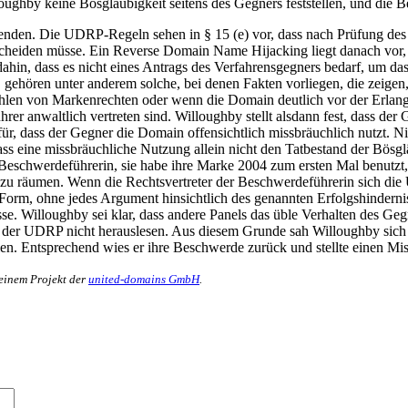
ghby keine Bösgläubigkeit seitens des Gegners feststellen, und die B
enden. Die UDRP-Regeln sehen in § 15 (e) vor, dass nach Prüfung des P
ntscheiden müsse. Ein Reverse Domain Name Hijacking liegt danach v
ahin, dass es nicht eines Antrags des Verfahrensgegners bedarf, um 
gehören unter anderem solche, bei denen Fakten vorliegen, die zeigen
ehlen von Markenrechten oder wenn die Domain deutlich vor der Erlan
r anwaltlich vertreten sind. Willoughby stellt alsdann fest, dass der
für, dass der Gegner die Domain offensichtlich missbräuchlich nutzt. N
ss eine missbräuchliche Nutzung allein nicht den Tatbestand der Bösg
Beschwerdeführerin, sie habe ihre Marke 2004 zum ersten Mal benutzt,
lt zu räumen. Wenn die Rechtsvertreter der Beschwerdeführerin sich di
Form, ohne jedes Argument hinsichtlich des genannten Erfolgshindernis
e. Willoughby sei klar, dass andere Panels das üble Verhalten des Geg
e) der UDRP nicht herauslesen. Aus diesem Grunde sah Willoughby sic
n. Entsprechend wies er ihre Beschwerde zurück und stellte einen Mi
 einem Projekt der
united-domains GmbH
.