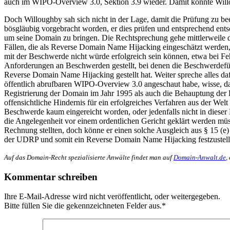
auch im WIPO-Overview 3.0, Sektion 3.9 wieder. Damit konnte Willou
Doch Willoughby sah sich nicht in der Lage, damit die Prüfung zu be
bösgläubig vorgebracht worden, er dies prüfen und entsprechend e
um seine Domain zu bringen. Die Rechtsprechung gehe mittlerweile d
Fällen, die als Reverse Domain Name Hijacking eingeschätzt werden, 
mit der Beschwerde nicht würde erfolgreich sein können, etwa bei F
Anforderungen an Beschwerden gestellt, bei denen die Beschwerdeführe
Reverse Domain Name Hijacking gestellt hat. Weiter spreche alles da
öffentlich abrufbaren WIPO-Overview 3.0 angeschaut habe, wisse, da
Registrierung der Domain im Jahr 1995 als auch die Behauptung der 
offensichtliche Hindernis für ein erfolgreiches Verfahren aus der We
Beschwerde kaum eingereicht worden, oder jedenfalls nicht in dieser 
die Angelegenheit vor einem ordentlichen Gericht geklärt werden müss
Rechnung stellten, doch könne er einen solche Ausgleich aus § 15 (
der UDRP und somit ein Reverse Domain Name Hijacking festzustelle
Auf das Domain-Recht spezialisierte Anwälte findet man auf
Domain-Anwalt.de
,
Kommentar schreiben
Ihre E-Mail-Adresse wird nicht veröffentlicht, oder weitergegeben.
Bitte füllen Sie die gekennzeichneten Felder aus.
*