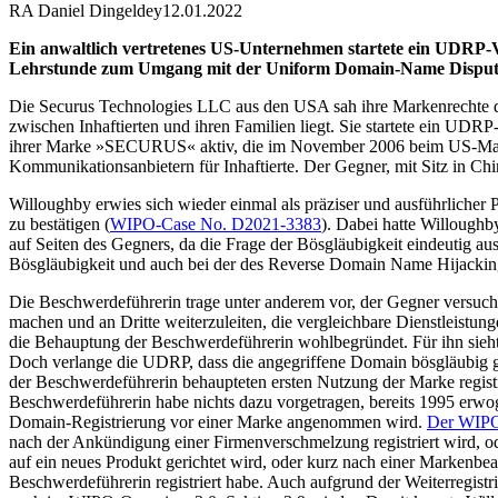
RA Daniel Dingeldey
12.01.2022
Ein anwaltlich vertretenes US-Unternehmen startete ein UDRP-V
Lehrstunde zum Umgang mit der Uniform Domain-Name Dispute-R
Die Securus Technologies LLC aus den USA sah ihre Markenrechte dur
zwischen Inhaftierten und ihren Familien liegt. Sie startete ein UDR
ihrer Marke »SECURUS« aktiv, die im November 2006 beim US-Marke
Kommunikationsanbietern für Inhaftierte. Der Gegner, mit Sitz in Chin
Willoughby erwies sich wieder einmal als präziser und ausführlich
zu bestätigen (
WIPO-Case No. D2021-3383
). Dabei hatte Willoughb
auf Seiten des Gegners, da die Frage der Bösgläubigkeit eindeutig au
Bösgläubigkeit und auch bei der des Reverse Domain Name Hijacking
Die Beschwerdeführerin trage unter anderem vor, der Gegner versuc
machen und an Dritte weiterzuleiten, die vergleichbare Dienstleistu
die Behauptung der Beschwerdeführerin wohlbegründet. Für ihn sieh
Doch verlange die UDRP, dass die angegriffene Domain bösgläubig gen
der Beschwerdeführerin behaupteten ersten Nutzung der Marke registr
Beschwerdeführerin habe nichts dazu vorgetragen, bereits 1995 er
Domain-Registrierung vor einer Marke angenommen wird.
Der WIPO
nach der Ankündigung einer Firmenverschmelzung registriert wird, o
auf ein neues Produkt gerichtet wird, oder kurz nach einer Markenbe
Beschwerdeführerin registriert habe. Auch aufgrund der Weiterregistr