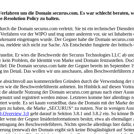
erfahren um die Domain securus.com. Es war schlecht beraten, w
esolution Policy zu halten.
ch die Domain securus.com verletzt. Sie ist ein technischer Dienstle
P-Verfahren vor der WIPO und trug unter anderem vor, sie sei Inhaberin
namt eingetragen wurde. Der Gegner habe die Domain securus.com ge
a, meldete sich nicht zur Sache. Als Entscheider fungierte der britisch
er Panelist. Er wies die Beschwerde der Securus Technologies LLC ab
y kein Problem, die Identität von Marke und Domain festzustellen. Doch
sfiel: Die Domain securus.com hatte der Gegner bereits im September 1
 ins Detail. Das wollen wir uns anschauen, allen Beschwerdeführern
he absichtsvoll aus kommerziellen Gründen durch die Verwendung der 
ngen wie die Beschwerdeführerin anbieten. Im Hinblick auf diesen Vortr
t die aktuelle Nutzung der Domain securus.com genau nach einer Aus
utzt und registriert werden müsse. Letzteres komme hier allerdings ni
iert wurde. Es sei kaum vorstellbar, dass die Domain mit der Marke de
wogen zu haben, die Marke „SECURUS“ zu nutzen. Nur in wenigen Ausn
-Overview 3.0
geht darauf in Sektion 3.8.1 und 3.8.2 ein. So könn
der wenn der Gegner Insiderinformationen besitzt, etwa als ehemalige
antragung des Beschwerdeführers. Nichts spreche allerdings hier dafür
ierung (renewal) der Domain ergibt sich keine Bösgläubigkeit auf Seite