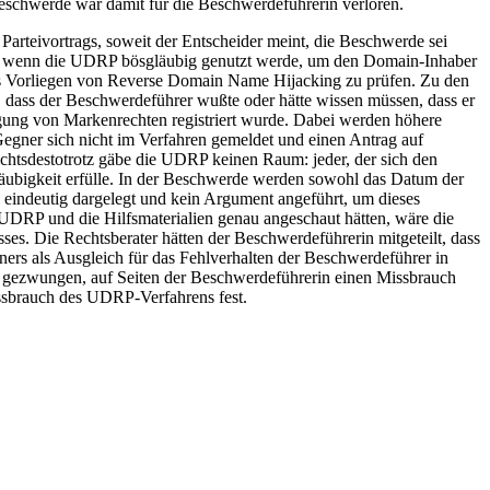
eschwerde war damit für die Beschwerdeführerin verloren.
arteivortrags, soweit der Entscheider meint, die Beschwerde sei
or, wenn die UDRP bösgläubig genutzt werde, um den Domain-Inhaber
das Vorliegen von Reverse Domain Name Hijacking zu prüfen. Zu den
, dass der Beschwerdeführer wußte oder hätte wissen müssen, dass er
gung von Markenrechten registriert wurde. Dabei werden höhere
 Gegner sich nicht im Verfahren gemeldet und einen Antrag auf
ichtsdestotrotz gäbe die UDRP keinen Raum: jeder, der sich den
läubigkeit erfülle. In der Beschwerde werden sowohl das Datum der
 eindeutig dargelegt und kein Argument angeführt, um dieses
e UDRP und die Hilfsmaterialien genau angeschaut hätten, wäre die
ses. Die Rechtsberater hätten der Beschwerdeführerin mitgeteilt, dass
ners als Ausgleich für das Fehlverhalten der Beschwerdeführer in
h gezwungen, auf Seiten der Beschwerdeführerin einen Missbrauch
ssbrauch des UDRP-Verfahrens fest.