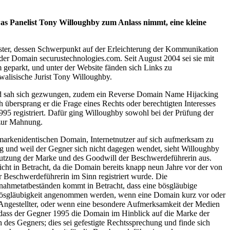
as Panelist Tony Willoughby zum Anlass nimmt, eine kleine
ister, dessen Schwerpunkt auf der Erleichterung der Kommunikation
 der Domain securustechnologies.com. Seit August 2004 sei sie mit
parkt, und unter der Website fänden sich Links zu
-walisische Jurist Tony Willoughby.
 und sah sich gezwungen, zudem ein Reverse Domain Name Hijacking
 übersprang er die Frage eines Rechts oder berechtigten Interesses
995 registriert. Dafür ging Willoughby sowohl bei der Prüfung der
 zur Mahnung.
markenidentischen Domain, Internetnutzer auf sich aufmerksam zu
ag und weil der Gegner sich nicht dagegen wendet, sieht Willoughby
nutzung der Marke und des Goodwill der Beschwerdeführerin aus.
cht in Betracht, da die Domain bereits knapp neun Jahre vor der von
r Beschwerdeführerin im Sinn registriert wurde. Die
ahmetatbeständen kommt in Betracht, dass eine bösgläubige
e Bösgläubigkeit angenommen werden, wenn eine Domain kurz vor oder
r Angestellter, oder wenn eine besondere Aufmerksamkeit der Medien
, dass der Gegner 1995 die Domain im Hinblick auf die Marke der
n des Gegners; dies sei gefestigte Rechtssprechung und finde sich