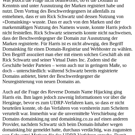
Was jedoch die Frage nicht beantwortet, ob er die Domain in
Kenntnis und unter Ausnutzung der Marken registriert habe und
nutzt. Dem Vortrag des Beschwerdegegners ist allenfalls zu
entnehmen, dass er um Rick Schwartz und dessen Nutzung von
»Domainking« wusste. Dass er auch von den Marken und der
markenmäßigen Nutzung des Namens wusste, konnte Harris jedoch
nicht feststellen. Rick Schwartz seinerseits konnte nicht nachweisen,
dass der Beschwerdegegner die Domain zur Ausnutzung der
Marken registrierte. Für Harris ist es nicht abwegig, den Begriff
Domainking für einen Domain-Registriar und Webhoster zu wählen.
Den Begriff assoziiert man eher mit einem solchen Geschäft als mit
Rick Schwartz und seiner Virtual Dates Inc. Zudem sind die
Geschäfte beider Parteien – wenn auch nur in geringem Maße, so
doch – unterschiedlich: während Schwartz bereits registrierte
Domains anbietet, bietet der Beschwerdegegner die
Neuregistrierung von neuen Domains an.
Auch auf die Frage des Reverse Domain Name Hijacking ging
Harris ein. Ihm lagen jedoch zuwenig Informationen vor über die
Hergänge, bevor es zum UDRP-Verfahren kam, so dass er nicht
beurteilen konnte, ob das Verfahren von vornherein zum Scheitern
verurteilt war. Immerhin war die unvermittelte Verschiebung der
Domains domainking.ng und domainking.co.za auf einen anderen
Provider, nachdem Schwartz sich beim Domain-Inhaber wegen
domainking.biz gemeldet hatte, durchaus verdächtig, was zugunsten