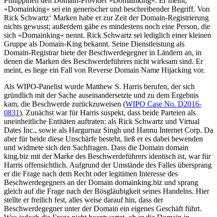
Philippinen den Domain-Provider »Domainking«. Er meint,
»Domainking« sei ein generischer und beschreibender Begriff. Von
Rick Schwartz‘ Marken habe er zur Zeit der Domain-Registrierung
nichts gewusst; außerdem gäbe es mindestens noch eine Person, die
sich »Domainking« nennt. Rick Schwartz sei lediglich einer kleinen
Gruppe als Domain-King bekannt. Seine Dienstleistung als
Domain-Registrar biete der Beschwerdegegner in Ländern an, in
denen die Marken des Beschwerdeführers nicht wirksam sind. Er
meint, es liege ein Fall von Reverse Domain Name Hijacking vor.
Als WIPO-Panelist wurde Matthew S. Harris berufen, der sich
gründlich mit der Sache auseinandersetzte und zu dem Ergebnis
kam, die Beschwerde zurückzuweisen (
WIPO Case No. D2016-
0831
). Zunächst war für Harris suspekt, dass beide Parteien als
uneinheitliche Entitäten auftraten: als Rick Schwartz und Virtual
Dates Inc., sowie als Hargurnaz Singh und Hannu Internet Corp. Da
aber für beide diese Unschärfe besteht, ließ er es dabei bewenden
und widmete sich den Sachfragen. Dass die Domain domain
king.biz mit der Marke des Beschwerdeführers identisch ist, war für
Harris offensichtlich. Aufgrund der Umstände des Falles übersprang
er die Frage nach dem Recht oder legitimen Interesse des
Beschwerdegegners an der Domain domainking.biz und sprang
gleich auf die Frage nach der Bösgläubigkeit seines Handelns. Hier
stellte er freilich fest, alles weise darauf hin, dass der
Beschwerdegegner unter der Domain ein eigenes Geschäft führt.