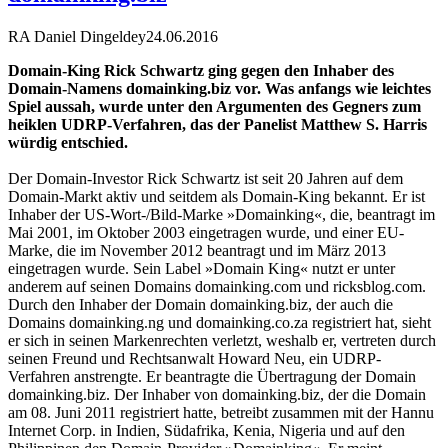
RA Daniel Dingeldey
24.06.2016
Domain-King Rick Schwartz ging gegen den Inhaber des
Domain-Namens domainking.biz vor. Was anfangs wie leichtes
Spiel aussah, wurde unter den Argumenten des Gegners zum
heiklen UDRP-Verfahren, das der Panelist Matthew S. Harris
würdig entschied.
Der Domain-Investor Rick Schwartz ist seit 20 Jahren auf dem
Domain-Markt aktiv und seitdem als Domain-King bekannt. Er ist
Inhaber der US-Wort-/Bild-Marke »Domainking«, die, beantragt im
Mai 2001, im Oktober 2003 eingetragen wurde, und einer EU-
Marke, die im November 2012 beantragt und im März 2013
eingetragen wurde. Sein Label »Domain King« nutzt er unter
anderem auf seinen Domains domainking.com und ricksblog.com.
Durch den Inhaber der Domain domainking.biz, der auch die
Domains domainking.ng und domainking.co.za registriert hat, sieht
er sich in seinen Markenrechten verletzt, weshalb er, vertreten durch
seinen Freund und Rechtsanwalt Howard Neu, ein UDRP-
Verfahren anstrengte. Er beantragte die Übertragung der Domain
domainking.biz. Der Inhaber von domainking.biz, der die Domain
am 08. Juni 2011 registriert hatte, betreibt zusammen mit der Hannu
Internet Corp. in Indien, Südafrika, Kenia, Nigeria und auf den