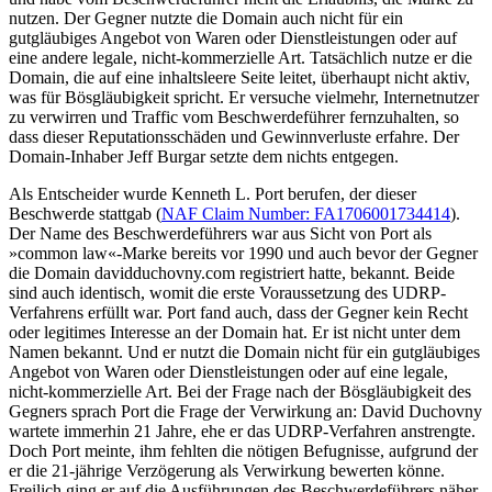
nutzen. Der Gegner nutzte die Domain auch nicht für ein
gutgläubiges Angebot von Waren oder Dienstleistungen oder auf
eine andere legale, nicht-kommerzielle Art. Tatsächlich nutze er die
Domain, die auf eine inhaltsleere Seite leitet, überhaupt nicht aktiv,
was für Bösgläubigkeit spricht. Er versuche vielmehr, Internetnutzer
zu verwirren und Traffic vom Beschwerdeführer fernzuhalten, so
dass dieser Reputationsschäden und Gewinnverluste erfahre. Der
Domain-Inhaber Jeff Burgar setzte dem nichts entgegen.
Als Entscheider wurde Kenneth L. Port berufen, der dieser
Beschwerde stattgab (
NAF Claim Number: FA1706001734414
).
Der Name des Beschwerdeführers war aus Sicht von Port als
»common law«-Marke bereits vor 1990 und auch bevor der Gegner
die Domain davidduchovny.com registriert hatte, bekannt. Beide
sind auch identisch, womit die erste Voraussetzung des UDRP-
Verfahrens erfüllt war. Port fand auch, dass der Gegner kein Recht
oder legitimes Interesse an der Domain hat. Er ist nicht unter dem
Namen bekannt. Und er nutzt die Domain nicht für ein gutgläubiges
Angebot von Waren oder Dienstleistungen oder auf eine legale,
nicht-kommerzielle Art. Bei der Frage nach der Bösgläubigkeit des
Gegners sprach Port die Frage der Verwirkung an: David Duchovny
wartete immerhin 21 Jahre, ehe er das UDRP-Verfahren anstrengte.
Doch Port meinte, ihm fehlten die nötigen Befugnisse, aufgrund der
er die 21-jährige Verzögerung als Verwirkung bewerten könne.
Freilich ging er auf die Ausführungen des Beschwerdeführers näher