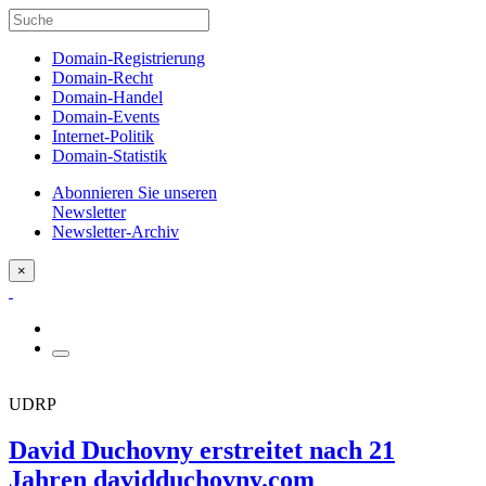
Domain-Registrierung
Domain-Recht
Domain-Handel
Domain-Events
Internet-Politik
Domain-Statistik
Abonnieren Sie unseren
Newsletter
Newsletter-Archiv
×
UDRP
David Duchovny erstreitet nach 21
Jahren davidduchovny.com