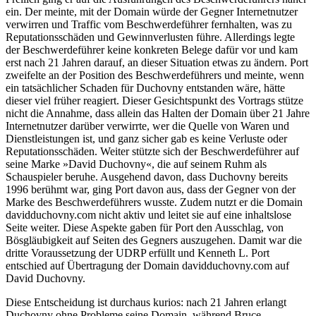
ein. Der meinte, mit der Domain würde der Gegner Internetnutzer
verwirren und Traffic vom Beschwerdeführer fernhalten, was zu
Reputationsschäden und Gewinnverlusten führe. Allerdings legte
der Beschwerdeführer keine konkreten Belege dafür vor und kam
erst nach 21 Jahren darauf, an dieser Situation etwas zu ändern. Port
zweifelte an der Position des Beschwerdeführers und meinte, wenn
ein tatsächlicher Schaden für Duchovny entstanden wäre, hätte
dieser viel früher reagiert. Dieser Gesichtspunkt des Vortrags stütze
nicht die Annahme, dass allein das Halten der Domain über 21 Jahre
Internetnutzer darüber verwirrte, wer die Quelle von Waren und
Dienstleistungen ist, und ganz sicher gab es keine Verluste oder
Reputationsschäden. Weiter stützte sich der Beschwerdeführer auf
seine Marke »David Duchovny«, die auf seinem Ruhm als
Schauspieler beruhe. Ausgehend davon, dass Duchovny bereits
1996 berühmt war, ging Port davon aus, dass der Gegner von der
Marke des Beschwerdeführers wusste. Zudem nutzt er die Domain
davidduchovny.com nicht aktiv und leitet sie auf eine inhaltslose
Seite weiter. Diese Aspekte gaben für Port den Ausschlag, von
Bösgläubigkeit auf Seiten des Gegners auszugehen. Damit war die
dritte Voraussetzung der UDRP erfüllt und Kenneth L. Port
entschied auf Übertragung der Domain davidduchovny.com auf
David Duchovny.
Diese Entscheidung ist durchaus kurios: nach 21 Jahren erlangt
Duchovny ohne Probleme seine Domain, während Bruce