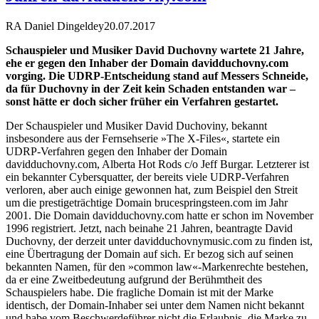
RA Daniel Dingeldey
20.07.2017
Schauspieler und Musiker David Duchovny wartete 21 Jahre,
ehe er gegen den Inhaber der Domain davidduchovny.com
vorging. Die UDRP-Entscheidung stand auf Messers Schneide,
da für Duchovny in der Zeit kein Schaden entstanden war –
sonst hätte er doch sicher früher ein Verfahren gestartet.
Der Schauspieler und Musiker David Duchoviny, bekannt
insbesondere aus der Fernsehserie »The X-Files«, startete ein
UDRP-Verfahren gegen den Inhaber der Domain
davidduchovny.com, Alberta Hot Rods c/o Jeff Burgar. Letzterer ist
ein bekannter Cybersquatter, der bereits viele UDRP-Verfahren
verloren, aber auch einige gewonnen hat, zum Beispiel den Streit
um die prestigeträchtige Domain brucespringsteen.com im Jahr
2001. Die Domain davidduchovny.com hatte er schon im November
1996 registriert. Jetzt, nach beinahe 21 Jahren, beantragte David
Duchovny, der derzeit unter davidduchovnymusic.com zu finden ist,
eine Übertragung der Domain auf sich. Er bezog sich auf seinen
bekannten Namen, für den »common law«-Markenrechte bestehen,
da er eine Zweitbedeutung aufgrund der Berühmtheit des
Schauspielers habe. Die fragliche Domain ist mit der Marke
identisch, der Domain-Inhaber sei unter dem Namen nicht bekannt
und habe vom Beschwerdeführer nicht die Erlaubnis, die Marke zu