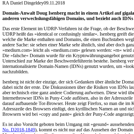
RA Daniel Dingeldey
09.11.2018
Domain-Anwalt Doug Isenberg macht in einem Artikel auf gigal
anderen verwechslungsfähigen Domains, und bezieht auch IDNs i
Das erste Element im UDRP-Verfahren ist die Frage, ob der Beschwerde
UDRP heißt das »identical or confusingly similar«. Isenberg greift d
welche die Marke enthalten und Domains, die einen Buchstaben wegla
andere Sache: sie sehen einer Marke sehr ähnlich, sind aber doch gan
»mediurn.com« leicht als »medium.com« gelesen werden: »rn« wird
Die »falsche« Domain wurde für ein Kryptowährungsangebot genutzt.
Unterschied zur Marke der Beschwerdeführerin bestehe. Isenberg v
internationalisierte Domain-Namen (IDNs) genutzt wurden, um »look
nachzubilden.
Isenberg ist nicht der einzige, der sich Gedanken über ähnliche Do
dabei nicht der erste. Die Diskussionen über die Risiken von IDNs lau
aber technisch eine ganz andere Codierung aufweisen. Diese wird üb
Internetbrowser IDNs in Puny-Code auflösen, also in der Adresszeile
darauf aufbauende Tor-Browser. Heute zeigt Firefox, so man die im K
Adresszeile des Browsers einfügt, den kyrillischen Namen an und nic
Browsern wird bei »copy and paste« gleich der Puny-Code angezeigt
Es ist also Vorsicht geboten beim Umgang mit »gesund« aussehenden 
No. D2018-1849
), kommt es nicht nur auf das Aussehen der Domain 