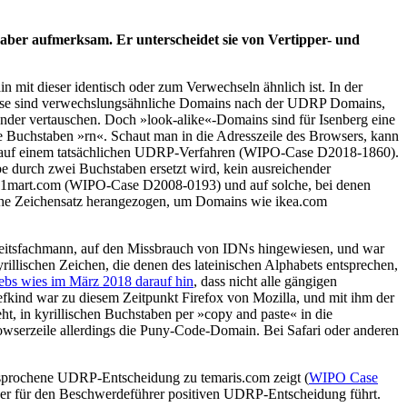
ber aufmerksam. Er unterscheidet sie von Vertipper- und
n mit dieser identisch oder zum Verwechseln ähnlich ist. In der
ise sind verwechslungsähnliche Domains nach der UDRP Domains,
nder vertauschen. Doch »look-alike«-Domains sind für Isenberg eine
die Buchstaben »rn«. Schaut man in die Adresszeile des Browsers, kann
t auf einem tatsächlichen UDRP-Verfahren (WIPO-Case D2018-1860).
 durch zwei Buchstaben ersetzt wird, kein ausreichender
wa1mart.com (WIPO-Case D2008-0193) und auf solche, bei denen
sche Zeichensatz herangezogen, um Domains wie ikea.com
erheitsfachmann, auf den Missbrauch von IDNs hingewiesen, und war
yrillischen Zeichen, die denen des lateinischen Alphabets entsprechen,
ebs wies im März 2018 darauf hin
, dass nicht alle gängigen
efkind war zu diesem Zeitpunkt Firefox von Mozilla, und mit ihm der
, in kyrillischen Buchstaben per »copy and paste« in die
rowserzeile allerdings die Puny-Code-Domain. Bei Safari oder anderen
besprochene UDRP-Entscheidung zu temaris.com zeigt (
WIPO Case
iner für den Beschwerdeführer positiven UDRP-Entscheidung führt.