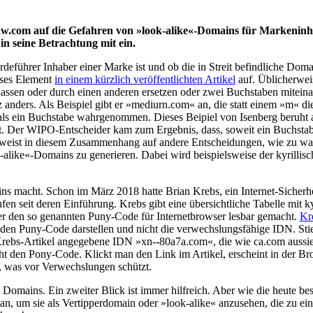
aw.com auf die Gefahren von »look-alike«-Domains für Markeninha
n seine Betrachtung mit ein.
führer Inhaber einer Marke ist und ob die in Streit befindliche Domai
ieses Element
in einem kürzlich veröffentlichten Artikel
auf. Üblicherwe
ssen oder durch einen anderen ersetzen oder zwei Buchstaben miteina
z anders. Als Beispiel gibt er »mediurn.com« an, die statt einem »m« 
 als ein Buchstabe wahrgenommen. Dieses Beipiel von Isenberg beruh
 Der WIPO-Entscheider kam zum Ergebnis, dass, soweit ein Buchstabe
erweist in diesem Zusammenhang auf andere Entscheidungen, wie zu 
-alike«-Domains zu generieren. Dabei wird beispielsweise der kyrilli
mains macht. Schon im März 2018 hatte Brian Krebs, ein Internet-Sich
fen seit deren Einführung. Krebs gibt eine übersichtliche Tabelle mit k
er den so genannten Puny-Code für Internetbrowser lesbar gemacht.
Kr
 den Puny-Code darstellen und nicht die verwechslungsfähige IDN. Sti
rebs-Artikel angegebene IDN »xn--80a7a.com«, die wie ca.com aussieht
ht den Pony-Code. Klickt man den Link im Artikel, erscheint in der B
, was vor Verwechslungen schützt.
Domains. Ein zweiter Blick ist immer hilfreich. Aber wie die heute 
an, um sie als Vertipperdomain oder »look-alike« anzusehen, die zu e