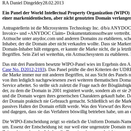
RA Daniel Dingeldey
28.02.2013
Ein Panel der World Intellectual Property Organization (WIPO
einer markenidentischen, aber nicht genutzten Domain verlangen
Antragstellerin ist die Microsystems Technology Inc. d/b/a AN
Invoice« und »ANYDOC Claim« Dokumentationssoftware vertreibt. Sie w
Arztsuche unter anydoc.com und anderen Domains zu etablieren, scheit
Inhaber, der die Domain aber nicht verkaufen wollte. Dass sie Marke
Domain-Inhaber hält entgegen, er kannte die Marke nicht, die ja letz
Begriffen. Sein Ziel sei weiterhin, ein Arztsuchesystem zu etablieren
Das mit drei Panelisten besetzte WIPO-Panel wies im Ergebnis den A
Case No. D2012-2193
). Das Panel prüfte die drei Kriterien der UD
die Marke immer nur mit anderen Begriffen, ist aus Sicht des Panels 
von ihm lediglich nachgewiesenen zwei weiteren thematischen Domai
Service arbeitet. So stellte sich zuletzt die Frage nach der Bösglä
der, zu dem die Domain in 2001 registriert wurde, sondern als er sie 
und die Domain wegen ihres generischen Charakters gekauft habe. Das 
der Domain praktisch nie Gebrauch gemacht. Schließlich sei die Marke
passives Halten der Domain erfüllt werde. Was den Vorwurf des Revers
und dagegen, dass sie das Verfahren böswillig betrieben habe, um an
Die WIPO-Entscheidung zeigt: so einfach die Uniform Domain-Name Di
um. Essenz der Entscheidung ist: nur weil eine ungenutzte Domain mi