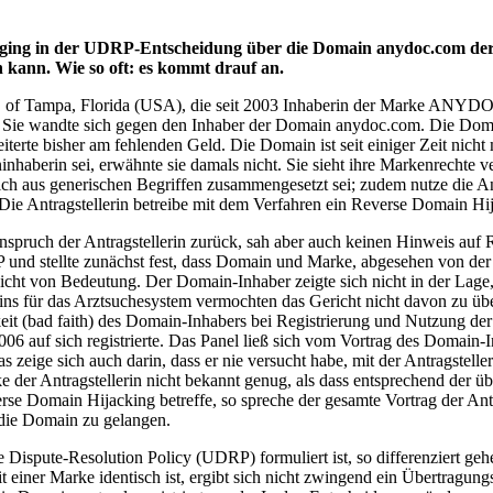
) ging in der UDRP-Entscheidung über die Domain anydoc.com de
 kann. Wie so oft: es kommt drauf an.
YDOC of Tampa, Florida (USA), die seit 2003 Inhaberin der Marke
andte sich gegen den Inhaber der Domain anydoc.com. Die Domain ist s
erte bisher am fehlenden Geld. Die Domain ist seit einiger Zeit nicht
ninhaberin sei, erwähnte sie damals nicht. Sie sieht ihre Markenrecht
tlich aus generischen Begriffen zusammengesetzt sei; zudem nutze die A
. Die Antragstellerin betreibe mit dem Verfahren ein Reverse Domain Hi
nspruch der Antragstellerin zurück, sah aber auch keinen Hinweis auf
RP und stellte zunächst fest, dass Domain und Marke, abgesehen von der
nicht von Bedeutung. Der Domain-Inhaber zeigte sich nicht in der Lage
ns für das Arztsuchesystem vermochten das Gericht nicht davon zu üb
ubigkeit (bad faith) des Domain-Inhabers bei Registrierung und Nutzung
2006 auf sich registrierte. Das Panel ließ sich vom Vortrag des Domain-
zeige sich auch darin, dass er nie versucht habe, mit der Antragstelle
 der Antragstellerin nicht bekannt genug, als dass entsprechend der ü
e Domain Hijacking betreffe, so spreche der gesamte Vortrag der Antrag
 die Domain zu gelangen.
spute-Resolution Policy (UDRP) formuliert ist, so differenziert gehe
t einer Marke identisch ist, ergibt sich nicht zwingend ein Übertrag