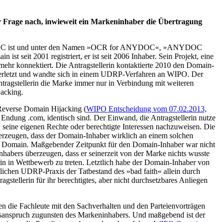
r Frage nach, inwieweit ein Markeninhaber die Übertragung
 ANYDOC ist und unter den Namen »OCR for ANYDOC«, »ANYDOC
eit 2001 registriert, er ist seit 2006 Inhaber. Sein Projekt, eine
 mehr konnektiert. Die Antragstellerin kontaktierte 2010 den Domain-
e verletzt und wandte sich in einem UDRP-Verfahren an WIPO. Der
ntragstellerin die Marke immer nur in Verbindung mit weiteren
jacking.
 Reverse Domain Hijacking (
WIPO Entscheidung vom 07.02.2013,
 Endung .com, identisch sind. Der Einwand, die Antragstellerin nutze
, seine eigenen Rechte oder berechtigte Interessen nachzuweisen. Die
erzeugen, dass der Domain-Inhaber wirklich an einem solchen
 der Domain. Maßgebender Zeitpunkt für den Domain-Inhaber war nicht
Inhabers überzeugen, dass er seinerzeit von der Marke nichts wusste
rin in Wettbewerb zu treten. Letztlich habe der Domain-Inhaber von
blichen UDRP-Praxis der Tatbestand des »bad faith« allein durch
stellerin für ihr berechtigtes, aber nicht durchsetzbares Anliegen
n die Fachleute mit den Sachverhalten und den Parteienvorträgen
ungsanspruch zugunsten des Markeninhabers. Und maßgebend ist der