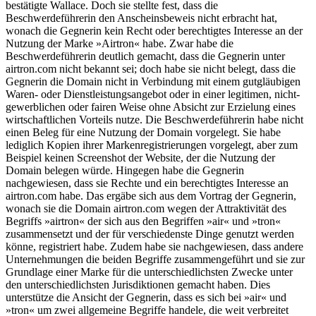
bestätigte Wallace. Doch sie stellte fest, dass die
Beschwerdeführerin den Anscheinsbeweis nicht erbracht hat,
wonach die Gegnerin kein Recht oder berechtigtes Interesse an der
Nutzung der Marke »Airtron« habe. Zwar habe die
Beschwerdeführerin deutlich gemacht, dass die Gegnerin unter
airtron.com nicht bekannt sei; doch habe sie nicht belegt, dass die
Gegnerin die Domain nicht in Verbindung mit einem gutgläubigen
Waren- oder Dienstleistungsangebot oder in einer legitimen, nicht-
gewerblichen oder fairen Weise ohne Absicht zur Erzielung eines
wirtschaftlichen Vorteils nutze. Die Beschwerdeführerin habe nicht
einen Beleg für eine Nutzung der Domain vorgelegt. Sie habe
lediglich Kopien ihrer Markenregistrierungen vorgelegt, aber zum
Beispiel keinen Screenshot der Website, der die Nutzung der
Domain belegen würde. Hingegen habe die Gegnerin
nachgewiesen, dass sie Rechte und ein berechtigtes Interesse an
airtron.com habe. Das ergäbe sich aus dem Vortrag der Gegnerin,
wonach sie die Domain airtron.com wegen der Attraktivität des
Begriffs »airtron« der sich aus den Begriffen »air« und »tron«
zusammensetzt und der für verschiedenste Dinge genutzt werden
könne, registriert habe. Zudem habe sie nachgewiesen, dass andere
Unternehmungen die beiden Begriffe zusammengeführt und sie zur
Grundlage einer Marke für die unterschiedlichsten Zwecke unter
den unterschiedlichsten Jurisdiktionen gemacht haben. Dies
unterstütze die Ansicht der Gegnerin, dass es sich bei »air« und
»tron« um zwei allgemeine Begriffe handele, die weit verbreitet