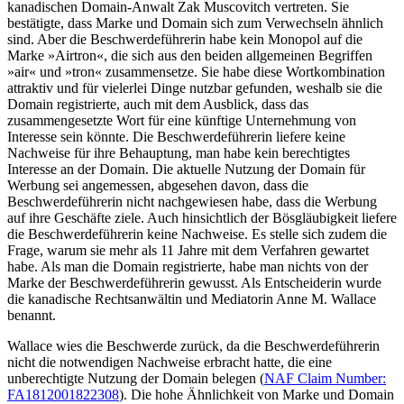
kanadischen Domain-Anwalt Zak Muscovitch vertreten. Sie
bestätigte, dass Marke und Domain sich zum Verwechseln ähnlich
sind. Aber die Beschwerdeführerin habe kein Monopol auf die
Marke »Airtron«, die sich aus den beiden allgemeinen Begriffen
»air« und »tron« zusammensetze. Sie habe diese Wortkombination
attraktiv und für vielerlei Dinge nutzbar gefunden, weshalb sie die
Domain registrierte, auch mit dem Ausblick, dass das
zusammengesetzte Wort für eine künftige Unternehmung von
Interesse sein könnte. Die Beschwerdeführerin liefere keine
Nachweise für ihre Behauptung, man habe kein berechtigtes
Interesse an der Domain. Die aktuelle Nutzung der Domain für
Werbung sei angemessen, abgesehen davon, dass die
Beschwerdeführerin nicht nachgewiesen habe, dass die Werbung
auf ihre Geschäfte ziele. Auch hinsichtlich der Bösgläubigkeit liefere
die Beschwerdeführerin keine Nachweise. Es stelle sich zudem die
Frage, warum sie mehr als 11 Jahre mit dem Verfahren gewartet
habe. Als man die Domain registrierte, habe man nichts von der
Marke der Beschwerdeführerin gewusst. Als Entscheiderin wurde
die kanadische Rechtsanwältin und Mediatorin Anne M. Wallace
benannt.
Wallace wies die Beschwerde zurück, da die Beschwerdeführerin
nicht die notwendigen Nachweise erbracht hatte, die eine
unberechtigte Nutzung der Domain belegen (
NAF Claim Number:
FA1812001822308
). Die hohe Ähnlichkeit von Marke und Domain