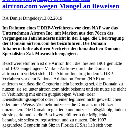
airtron.com wegen Mangel an Beweisen
RA Daniel Dingeldey
13.02.2019
Im Rahmen eines UDRP-Verfahrens vor dem NAF war das
Unternehmen Airtron Inc. mit Marken aus den 70ern des
vergangenen Jahrhunderts nicht in der Lage, die Übertragung
der Domain airtron.com herbeizuführen. Die Domain-
Inhaberin hatte als ihren Vertreter den kanadischen Domain-
Spezialisten Zak Muscovitch engagiert.
Beschwerdeführerin ist die Airtron Inc., die ihre seit 1961 genutzte
und 1973 eingetragene Marke »Airtron« durch die Domain
airtron.com verletzt sieht. Die Airtron Inc. trug in dem UDRP-
Verfahren vor dem National Arbitration Forum (NAF) unter
anderem vor, dass die Gegnerin nicht berechtigt sei, die Domain zu
nutzen; sie sei unter airtron.com nicht bekannt und sie nutze sie nicht
in Verbindung mit einem gutgläubigen Waren- oder
Dienstleistungsangebot oder in einer legitimen nicht-gewerblichen
oder fairen Weise. Vielmehr nutze sie die Domain, um Nutzer
umzuleiten. Die Domain registrierte und nutze sie bösgläubig, indem
sie sie parkt und so die Beschwerdeführerin der Möglichkeit
beraubt, sie selbst zu registrieren und zu nutzen. Die 1997
gegründete Gegnerin mit Sitz in Florida (USA) ließ sich vom