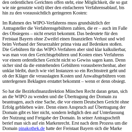
den ordentlichen Gerichten offen steht, eine Möglichkeit, die so gut
wie nie genutzte wird) über den einfacheren Verfahrensablauf, bis
hin zu den voraussichtlich geringeren Kosten:
Im Rahmen des WIPO-Verfahrens muss grundsätzlich der
Antragsteller die Verfahrensgebühren zahlen, die er – auch im Falle
des Obsiegens – nicht ersetzt bekommt. Das bedeutete für den
Freistaat Bayern ohne Zweifel einen finanziellen Verlust und wird
beim Verband der Steuerzahler prima vista auf Bedenken stoßen.
Die Gebühren für das WIPO-Verfahren aber sind klar kalkulierbar,
was man von den Gerichtsgebühren und Kosten eines Verfahrens
vor einem ordentlichen Gericht nicht so Gewiss sagen kann. Denn
sicher sind da die entstehenden Gebühren vorausberechenbar, aber
unklar bleibt, durch wie viel Instanzen so ein Rechtsstreit geht und
ob der Kläger die verauslagten Kosten und Anwaltsgebühren vom
unterlegenen Beklagten erstattet bekommt – wenn er denn obsiegt.
So hat die Bezirksfinanzdirektion München Recht daran getan, sich
an die WIPO zu wenden und die Übertragung der Domain zu
beantragen, auch eine Sache, die vor einem Deutschen Gericht ohne
Erfolg geblieben wäre. Denn einen Anspruch auf Übertragung der
Domain gibt es hier nicht, sondern lediglich den auf Unterlassung
der Nutzung und Freigabe der Domain. In seiner Antragsschrift
berief man sich auf ein Markenrecht. Erst nach dem Prozess um die
Domain
pinakothek.de
hatte der Freistaat Bayern sich die Marke