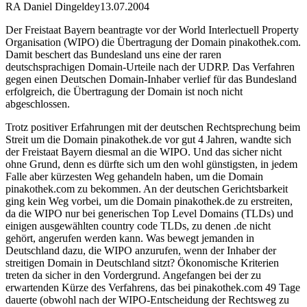
RA Daniel Dingeldey
13.07.2004
Der Freistaat Bayern beantragte vor der World Interlectuell Property
Organisation (WIPO) die Übertragung der Domain pinakothek.com.
Damit beschert das Bundesland uns eine der raren
deutschsprachigen Domain-Urteile nach der UDRP. Das Verfahren
gegen einen Deutschen Domain-Inhaber verlief für das Bundesland
erfolgreich, die Übertragung der Domain ist noch nicht
abgeschlossen.
Trotz positiver Erfahrungen mit der deutschen Rechtsprechung beim
Streit um die Domain pinakothek.de vor gut 4 Jahren, wandte sich
der Freistaat Bayern diesmal an die WIPO. Und das sicher nicht
ohne Grund, denn es dürfte sich um den wohl günstigsten, in jedem
Falle aber kürzesten Weg gehandeln haben, um die Domain
pinakothek.com zu bekommen. An der deutschen Gerichtsbarkeit
ging kein Weg vorbei, um die Domain pinakothek.de zu erstreiten,
da die WIPO nur bei generischen Top Level Domains (TLDs) und
einigen ausgewählten country code TLDs, zu denen .de nicht
gehört, angerufen werden kann. Was bewegt jemanden in
Deutschland dazu, die WIPO anzurufen, wenn der Inhaber der
streitigen Domain in Deutschland sitzt? Ökonomische Kriterien
treten da sicher in den Vordergrund. Angefangen bei der zu
erwartenden Kürze des Verfahrens, das bei pinakothek.com 49 Tage
dauerte (obwohl nach der WIPO-Entscheidung der Rechtsweg zu