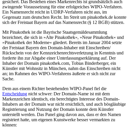
gesichert. Das Bestehen eines Markenrechts ist grundsätzlich auch
zwingende Voraussetzung für eine erfolgreiches WIPO-Verfahren.
Ein Namensrecht reicht in UDRP-Verfahren nicht aus, im
Gegensatz zum deutschen Recht. Im Streit um pinakothek.de konnte
sich der Freistaat Bayern auf das Namensrecht (§ 12 BGB) stützen.
Mit Pinakothek ist die Bayrische Staatsgemäldesammlung
bezeichnet, die sich in »Alte Pinakothek«, »Neue Pinakothek« und
»Pinakothek der Moderne« gliedert. Bereits im Januar 2004 setzte
der Freistaat Bayern den Domain-Inhaber mit Einschreiben/
Rückschein von der Kennzeichenrechtsverletzung in Kenntnis und
forderte ihn zur Abgabe einer Unterlassungserklärung auf. Der
Inhaber der Domain pinakothek.com, Tobias Binderberger, ein
Künstler mit Wohnsitz in München, nahm das Einschreiben nicht
an; im Rahmen des WIPO-Verfahrens äußerte er sich nicht zur
Sache.
Dem aus einem Richter bestehenden WIPO-Panel fiel die
Entscheidung
nicht schwer: Der Domain-Name ist mit dem
Markenzeichen identisch, ein berechtigtes Interesse des Domain-
Inhabers an der Domain war nicht ersichtlich, und auch bösgläubige
Registrierung und Nutzung der Domain konnte dem Künstler
unterstellt werden. Das Panel ging davon aus, dass er den Namen
registriert hatte, um eigenen Kunstwerke besser vermarkten zu
können: