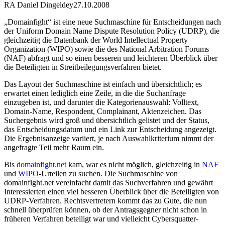
RA Daniel Dingeldey
27.10.2008
„Domainfight“ ist eine neue Suchmaschine für Entscheidungen nach
der Uniform Domain Name Dispute Resolution Policy (UDRP), die
gleichzeitig die Datenbank der World Intellectual Property
Organization (WIPO) sowie die des National Arbitration Forums
(NAF) abfragt und so einen besseren und leichteren Überblick über
die Beteiligten in Streitbeilegungsverfahren bietet.
Das Layout der Suchmaschine ist einfach und übersichtlich; es
erwartet einen lediglich eine Zeile, in die die Suchanfrage
einzugeben ist, und darunter die Kategorienauswahl: Volltext,
Domain-Name, Respondent, Complainant, Aktenzeichen. Das
Suchergebnis wird groß und übersichtlich gelistet und der Status,
das Entscheidungsdatum und ein Link zur Entscheidung angezeigt.
Die Ergebnisanzeige variiert, je nach Auswahlkriterium nimmt der
angefragte Teil mehr Raum ein.
Bis
domainfight.net
kam, war es nicht möglich, gleichzeitig in
NAF
und
WIPO
-Urteilen zu suchen. Die Suchmaschine von
domainfight.net vereinfacht damit das Suchverfahren und gewährt
Interessierten einen viel besseren Überblick über die Beteiligten von
UDRP-Verfahren. Rechtsvertretern kommt das zu Gute, die nun
schnell überprüfen können, ob der Antragsgegner nicht schon in
früheren Verfahren beteiligt war und vielleicht Cybersquatter-