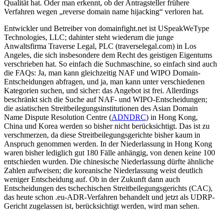
Qualität hat. Oder man erkennt, ob der Antragsteller frühere
Verfahren wegen „reverse domain name hijacking“ verloren hat.
Entwickler und Betreiber von domainfight.net ist USpeakWeType
Technologies, LLC; dahinter steht wiederum die junge
Anwaltsfirma Traverse Legal, PLC (traverselegal.com) in Los
Angeles, die sich insbesondere dem Recht des geistigen Eigentums
verschrieben hat. So einfach die Suchmaschine, so einfach sind auch
die FAQs: Ja, man kann gleichzeitig NAF und WIPO Domain-
Entscheidungen abfragen, und ja, man kann unter verschiedenen
Kategorien suchen, und sicher: das Angebot ist frei. Allerdings
beschränkt sich die Suche auf NAF- und WIPO-Entscheidungen;
die asiatischen Streitbeilegungsinstitutionen des Asian Domain
Name Dispute Resolution Centre (
ADNDRC
) in Hong Kong,
China und Korea werden so bisher nicht berücksichtigt. Das ist zu
verschmerzen, da diese Streitbeilegungsgerichte bisher kaum in
Anspruch genommen werden. In der Niederlassung in Hong Kong
waren bisher lediglich gut 180 Fälle anhängig, von denen keine 100
entschieden wurden. Die chinesische Niederlassung dürfte ähnliche
Zahlen aufweisen; die koreanische Niederlassung weist deutlich
weniger Entscheidung auf. Ob in der Zukunft dann auch
Entscheidungen des tschechischen Streitbeilegungsgerichts (CAC),
das heute schon .eu-ADR-Verfahren behandelt und jetzt als UDRP-
Gericht zugelassen ist, berücksichtigt werden, wird man sehen.