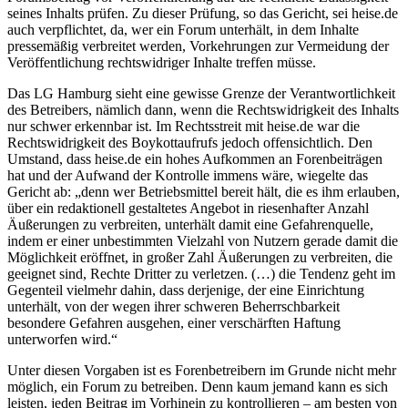
seines Inhalts prüfen. Zu dieser Prüfung, so das Gericht, sei heise.de
auch verpflichtet, da, wer ein Forum unterhält, in dem Inhalte
pressemäßig verbreitet werden, Vorkehrungen zur Vermeidung der
Veröffentlichung rechtswidriger Inhalte treffen müsse.
Das LG Hamburg sieht eine gewisse Grenze der Verantwortlichkeit
des Betreibers, nämlich dann, wenn die Rechtswidrigkeit des Inhalts
nur schwer erkennbar ist. Im Rechtsstreit mit heise.de war die
Rechtswidrigkeit des Boykottaufrufs jedoch offensichtlich. Den
Umstand, dass heise.de ein hohes Aufkommen an Forenbeiträgen
hat und der Aufwand der Kontrolle immens wäre, wiegelte das
Gericht ab: „denn wer Betriebsmittel bereit hält, die es ihm erlauben,
über ein redaktionell gestaltetes Angebot in riesenhafter Anzahl
Äußerungen zu verbreiten, unterhält damit eine Gefahrenquelle,
indem er einer unbestimmten Vielzahl von Nutzern gerade damit die
Möglichkeit eröffnet, in großer Zahl Äußerungen zu verbreiten, die
geeignet sind, Rechte Dritter zu verletzen. (…) die Tendenz geht im
Gegenteil vielmehr dahin, dass derjenige, der eine Einrichtung
unterhält, von der wegen ihrer schweren Beherrschbarkeit
besondere Gefahren ausgehen, einer verschärften Haftung
unterworfen wird.“
Unter diesen Vorgaben ist es Forenbetreibern im Grunde nicht mehr
möglich, ein Forum zu betreiben. Denn kaum jemand kann es sich
leisten, jeden Beitrag im Vorhinein zu kontrollieren – am besten von