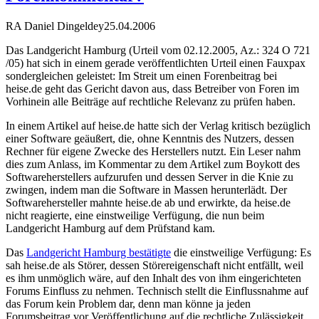
RA Daniel Dingeldey
25.04.2006
Das Landgericht Hamburg (Urteil vom 02.12.2005, Az.: 324 O 721
/05) hat sich in einem gerade veröffentlichten Urteil einen Fauxpax
sondergleichen geleistet: Im Streit um einen Forenbeitrag bei
heise.de geht das Gericht davon aus, dass Betreiber von Foren im
Vorhinein alle Beiträge auf rechtliche Relevanz zu prüfen haben.
In einem Artikel auf heise.de hatte sich der Verlag kritisch bezüglich
einer Software geäußert, die, ohne Kenntnis des Nutzers, dessen
Rechner für eigene Zwecke des Herstellers nutzt. Ein Leser nahm
dies zum Anlass, im Kommentar zu dem Artikel zum Boykott des
Softwareherstellers aufzurufen und dessen Server in die Knie zu
zwingen, indem man die Software in Massen herunterlädt. Der
Softwarehersteller mahnte heise.de ab und erwirkte, da heise.de
nicht reagierte, eine einstweilige Verfügung, die nun beim
Landgericht Hamburg auf dem Prüfstand kam.
Das
Landgericht Hamburg bestätigte
die einstweilige Verfügung: Es
sah heise.de als Störer, dessen Störereigenschaft nicht entfällt, weil
es ihm unmöglich wäre, auf den Inhalt des von ihm eingerichteten
Forums Einfluss zu nehmen. Technisch stellt die Einflussnahme auf
das Forum kein Problem dar, denn man könne ja jeden
Forumsbeitrag vor Veröffentlichung auf die rechtliche Zulässigkeit