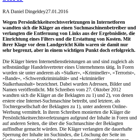
RA Daniel Dingeldey
27.01.2016
Wegen Persönlichkeitsrechtsverletzungen in Internetforen
wandten sich die Kläger an einen Suchmaschinenbetreiber und
verlangten die Entfernung von Links aus der Ergebnisliste, die
Einrichtung eines Filters und die Erstattung von Kosten. Mit
ihrer Klage vor dem Landgericht Köln waren sie damit nur
sehr begrenzt, aber in einem wichtigen Punkt doch erfolgreich.
Die Kläger bieten Internetdienstleistungen an und sind zugleich als
selbstständige Handelsvertreter eines Unternehmens tätig. In Foren
wurden sie unter anderem als »Stalker«, »Krimineller«, »Terrorist«,
»Bande«, »Schwerstkriminialität« und »kriminieller
Stalkerhaushalt« bezeichnet. Dabei wurden Adressen, Bilder und
Namen veröffentlicht. Mit Schreiben vom 27. Oktober 2012
wandten sich die Kläger an die Beklagten zu 1) und 2), von denen
erstere eine Internet-Suchmaschine betreibt, und letztere, als
Tochtergesellschaft der Beklagten zu 1), unter anderem Online-
Werbung vermittelt. In ihrem Schreiben monierten die Kläger die
Persönlichkeitsrechtsverletzungen aufgrund der Inhalte in Foren und
auf anderen Seiten, die über die Suchmaschine der Beklagten
auffindbar gemacht würden. Die Kläger verlangten die dauerhafte
Sperrung der Inhalte im Suchindex, die Löschung der Seite im