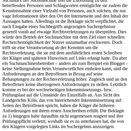
Suchindex der Suchmaschine und die Zuordnung zu den
betreffenden Personen und Schlagworten ermöglichte sie zudem die
Kenntnisnahme einer Vielzahl von Personen, auch solchen, die nur
vage Informationen über den Ort der Internetseite und den Inhalt der
Aussagen hatten. Allerdings ist die Beklagte nicht verpflichtet, die
nach Eingabe eines Suchbegriffs angezeigten Suchergebnisse
generell vorab auf etwaige Rechtsverletzungen zu überprüfen. Dies
würde den Betrieb der Suchmaschine mit dem Ziel einer schnellen
Recherchemöglichkeit der Nutzer unzumutbar erschweren. Doch
trifft sie eine Verantwortung ab der Kenntnis um die
Rechtsverletzung, die sie mit dem ausführlichen ersten Schreiben
der Kläger und späteren Hinweisen auf Links erlangt hatte. Da aber
ein Suchmaschinenbetreiber – anders als zum Beispiel ein Blogger –
keine Stellungnahme beim Verantwortlichen einholen kann, sind die
Anforderungen an den Betroffenen in Bezug auf seine
Behauptungen zu der Rechtsverletzung höher. Zugleich sind an den
Betroffenen keine überzogenen Anforderungen zu stellen. Letztlich
komme es bei der wechselseitigen Inkenntnissetzungs- bzw.
Prüfungslast auf die Umstände des Einzelfalls an. Aus Sicht des
Landgerichts Köln, das von hinreichender Inkenntnissetzung auf
Seiten des Betroffenen spricht, haben die Kläger die höheren
Anforderungen mit ihrem ersten Anschreiben erfüllt. Die Beklagte
zu 1) hingegen habe daraufhin nicht angemessen reagiert und ihre
Prüfungspflicht verletzt, weshalb sie es zu unterlassen hat, die von
den Klägern vorgelegten Links im Suchergebnis anzuzeigen.