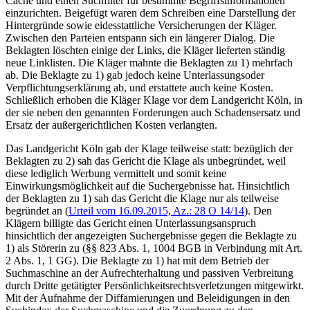
Cache und einen Suchfilter für bestimmte Begriffsinformationen
einzurichten. Beigefügt waren dem Schreiben eine Darstellung der
Hintergründe sowie eidesstattliche Versicherungen der Kläger.
Zwischen den Parteien entspann sich ein längerer Dialog. Die
Beklagten löschten einige der Links, die Kläger lieferten ständig
neue Linklisten. Die Kläger mahnte die Beklagten zu 1) mehrfach
ab. Die Beklagte zu 1) gab jedoch keine Unterlassungsoder
Verpflichtungserklärung ab, und erstattete auch keine Kosten.
Schließlich erhoben die Kläger Klage vor dem Landgericht Köln, in
der sie neben den genannten Forderungen auch Schadensersatz und
Ersatz der außergerichtlichen Kosten verlangten.
Das Landgericht Köln gab der Klage teilweise statt: bezüglich der
Beklagten zu 2) sah das Gericht die Klage als unbegründet, weil
diese lediglich Werbung vermittelt und somit keine
Einwirkungsmöglichkeit auf die Suchergebnisse hat. Hinsichtlich
der Beklagten zu 1) sah das Gericht die Klage nur als teilweise
begründet an (
Urteil vom 16.09.2015, Az.: 28 O 14/14
). Den
Klägern billigte das Gericht einen Unterlassungsanspruch
hinsichtlich der angezeigten Suchergebnisse gegen die Beklagte zu
1) als Störerin zu (§§ 823 Abs. 1, 1004 BGB in Verbindung mit Art.
2 Abs. 1, 1 GG). Die Beklagte zu 1) hat mit dem Betrieb der
Suchmaschine an der Aufrechterhaltung und passiven Verbreitung
durch Dritte getätigter Persönlichkeitsrechtsverletzungen mitgewirkt.
Mit der Aufnahme der Diffamierungen und Beleidigungen in den