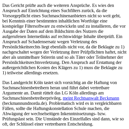
Das Gericht prüfte auch die weiteren Ansprüche. Es wies den
Anspruch auf Einrichtung eines Suchfilters zurück, da die
Vorsorgepflicht eines Suchmaschinenanbieters nicht so weit geht,
bei Kenntnis einer bestimmten inhaltlichen Wortfolge eine
kostspielige Filtersoftware zu entwickeln und zu installieren, die vor
Ausgabe der Daten auf dem Bildschirm des Nutzers die
aufgerufenen Internetlinks auf rechtswidrige Inhalte überprüft. Ein
Anspruch auf Schadensersatz wegen Verletzung des
Persönlichkeitsrechts liegt ebenfalls nicht vor, da die Beklagte zu 1)
nachgeschaltet wegen der Verletzung ihrer Prüfpflichten haftet, nicht
aber als unmittelbare Störerin und so als Täter oder Teilnehmer der
Persönlichkeitsrechtsverletzung. Den Anspruch auf Erstattung der
außergerichtlichen Kosten des Klägers zu 1) muss die Beklagte zu
1) teilweise allerdings ersetzen.
Das Landgericht Köln tastet sich vorsichtig an die Haftung von
Suchmaschinenbetreibern heran und führt dabei vertretbare
Argumente an. Damit rüttelt das LG Köln allerdings am
Suchmaschinenbetreiberprivileg,
meint Rechtsanwalt Beckmann
(beckmannundnorda.de). Problematisch wird es in vergleichbaren
Fällen, sollte die Haftungskonstellation Schule machen, die
Abwägung der wechselseitigen Inkenntnissetzungs- bzw.
Prüfungslast sein. Die Umstände des Einzelfalles sind dann, wie so
oft, der Schlüssel einer vertretbaren Entscheidung.