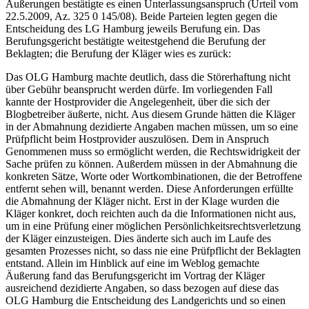
Äußerungen bestätigte es einen Unterlassungsanspruch (Urteil vom
22.5.2009, Az. 325 0 145/08). Beide Parteien legten gegen die
Entscheidung des LG Hamburg jeweils Berufung ein. Das
Berufungsgericht bestätigte weitestgehend die Berufung der
Beklagten; die Berufung der Kläger wies es zurück:
Das OLG Hamburg machte deutlich, dass die Störerhaftung nicht
über Gebühr beansprucht werden dürfe. Im vorliegenden Fall
kannte der Hostprovider die Angelegenheit, über die sich der
Blogbetreiber äußerte, nicht. Aus diesem Grunde hätten die Kläger
in der Abmahnung dezidierte Angaben machen müssen, um so eine
Prüfpflicht beim Hostprovider auszulösen. Dem in Anspruch
Genommenen muss so ermöglicht werden, die Rechtswidrigkeit der
Sache prüfen zu können. Außerdem müssen in der Abmahnung die
konkreten Sätze, Worte oder Wortkombinationen, die der Betroffene
entfernt sehen will, benannt werden. Diese Anforderungen erfüllte
die Abmahnung der Kläger nicht. Erst in der Klage wurden die
Kläger konkret, doch reichten auch da die Informationen nicht aus,
um in eine Prüfung einer möglichen Persönlichkeitsrechtsverletzung
der Kläger einzusteigen. Dies änderte sich auch im Laufe des
gesamten Prozesses nicht, so dass nie eine Prüfpflicht der Beklagten
entstand. Allein im Hinblick auf eine im Weblog gemachte
Äußerung fand das Berufungsgericht im Vortrag der Kläger
ausreichend dezidierte Angaben, so dass bezogen auf diese das
OLG Hamburg die Entscheidung des Landgerichts und so einen