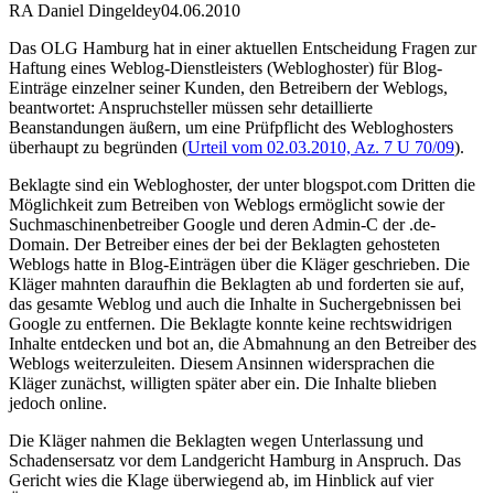
RA Daniel Dingeldey
04.06.2010
Das OLG Hamburg hat in einer aktuellen Entscheidung Fragen zur
Haftung eines Weblog-Dienstleisters (Webloghoster) für Blog-
Einträge einzelner seiner Kunden, den Betreibern der Weblogs,
beantwortet: Anspruchsteller müssen sehr detaillierte
Beanstandungen äußern, um eine Prüfpflicht des Webloghosters
überhaupt zu begründen (
Urteil vom 02.03.2010, Az. 7 U 70/09
).
Beklagte sind ein Webloghoster, der unter blogspot.com Dritten die
Möglichkeit zum Betreiben von Weblogs ermöglicht sowie der
Suchmaschinenbetreiber Google und deren Admin-C der .de-
Domain. Der Betreiber eines der bei der Beklagten gehosteten
Weblogs hatte in Blog-Einträgen über die Kläger geschrieben. Die
Kläger mahnten daraufhin die Beklagten ab und forderten sie auf,
das gesamte Weblog und auch die Inhalte in Suchergebnissen bei
Google zu entfernen. Die Beklagte konnte keine rechtswidrigen
Inhalte entdecken und bot an, die Abmahnung an den Betreiber des
Weblogs weiterzuleiten. Diesem Ansinnen widersprachen die
Kläger zunächst, willigten später aber ein. Die Inhalte blieben
jedoch online.
Die Kläger nahmen die Beklagten wegen Unterlassung und
Schadensersatz vor dem Landgericht Hamburg in Anspruch. Das
Gericht wies die Klage überwiegend ab, im Hinblick auf vier