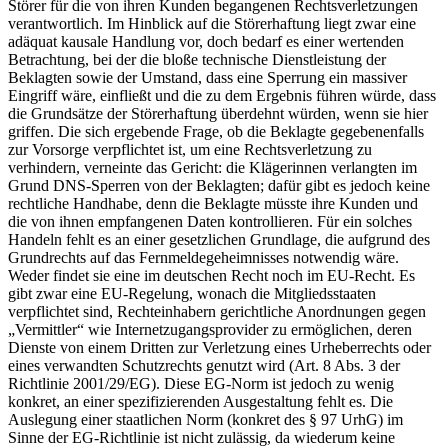
Störer für die von ihren Kunden begangenen Rechtsverletzungen
verantwortlich. Im Hinblick auf die Störerhaftung liegt zwar eine
adäquat kausale Handlung vor, doch bedarf es einer wertenden
Betrachtung, bei der die bloße technische Dienstleistung der
Beklagten sowie der Umstand, dass eine Sperrung ein massiver
Eingriff wäre, einfließt und die zu dem Ergebnis führen würde, dass
die Grundsätze der Störerhaftung überdehnt würden, wenn sie hier
griffen. Die sich ergebende Frage, ob die Beklagte gegebenenfalls
zur Vorsorge verpflichtet ist, um eine Rechtsverletzung zu
verhindern, verneinte das Gericht: die Klägerinnen verlangten im
Grund DNS-Sperren von der Beklagten; dafür gibt es jedoch keine
rechtliche Handhabe, denn die Beklagte müsste ihre Kunden und
die von ihnen empfangenen Daten kontrollieren. Für ein solches
Handeln fehlt es an einer gesetzlichen Grundlage, die aufgrund des
Grundrechts auf das Fernmeldegeheimnisses notwendig wäre.
Weder findet sie eine im deutschen Recht noch im EU-Recht. Es
gibt zwar eine EU-Regelung, wonach die Mitgliedsstaaten
verpflichtet sind, Rechteinhabern gerichtliche Anordnungen gegen
„Vermittler“ wie Internetzugangsprovider zu ermöglichen, deren
Dienste von einem Dritten zur Verletzung eines Urheberrechts oder
eines verwandten Schutzrechts genutzt wird (Art. 8 Abs. 3 der
Richtlinie 2001/29/EG). Diese EG-Norm ist jedoch zu wenig
konkret, an einer spezifizierenden Ausgestaltung fehlt es. Die
Auslegung einer staatlichen Norm (konkret des § 97 UrhG) im
Sinne der EG-Richtlinie ist nicht zulässig, da wiederum keine