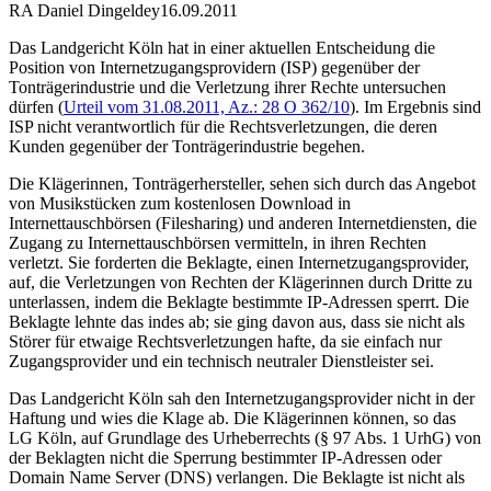
RA Daniel Dingeldey
16.09.2011
Das Landgericht Köln hat in einer aktuellen Entscheidung die
Position von Internetzugangsprovidern (ISP) gegenüber der
Tonträgerindustrie und die Verletzung ihrer Rechte untersuchen
dürfen (
Urteil vom 31.08.2011, Az.: 28 O 362/10
). Im Ergebnis sind
ISP nicht verantwortlich für die Rechtsverletzungen, die deren
Kunden gegenüber der Tonträgerindustrie begehen.
Die Klägerinnen, Tonträgerhersteller, sehen sich durch das Angebot
von Musikstücken zum kostenlosen Download in
Internettauschbörsen (Filesharing) und anderen Internetdiensten, die
Zugang zu Internettauschbörsen vermitteln, in ihren Rechten
verletzt. Sie forderten die Beklagte, einen Internetzugangsprovider,
auf, die Verletzungen von Rechten der Klägerinnen durch Dritte zu
unterlassen, indem die Beklagte bestimmte IP-Adressen sperrt. Die
Beklagte lehnte das indes ab; sie ging davon aus, dass sie nicht als
Störer für etwaige Rechtsverletzungen hafte, da sie einfach nur
Zugangsprovider und ein technisch neutraler Dienstleister sei.
Das Landgericht Köln sah den Internetzugangsprovider nicht in der
Haftung und wies die Klage ab. Die Klägerinnen können, so das
LG Köln, auf Grundlage des Urheberrechts (§ 97 Abs. 1 UrhG) von
der Beklagten nicht die Sperrung bestimmter IP-Adressen oder
Domain Name Server (DNS) verlangen. Die Beklagte ist nicht als