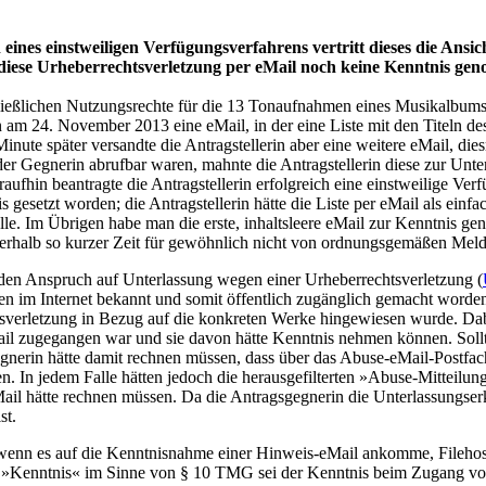
es einstweiligen Verfügungsverfahrens vertritt dieses die Ansicht
 diese Urheberrechtsverletzung per eMail noch keine Kenntnis ge
chließlichen Nutzungsrechte für die 13 Tonaufnahmen eines Musikalbums i
 am 24. November 2013 eine eMail, in der eine Liste mit den Titeln de
e Minute später versandte die Antragstellerin aber eine weitere eMail, d
er Gegnerin abrufbar waren, mahnte die Antragstellerin diese zur Unt
araufhin beantragte die Antragstellerin erfolgreich eine einstweilige 
nis gesetzt worden; die Antragstellerin hätte die Liste per eMail als e
lle. Im Übrigen habe man die erste, inhaltsleere eMail zur Kenntnis ge
nerhalb so kurzer Zeit für gewöhnlich nicht von ordnungsgemäßen Mel
den Anspruch auf Unterlassung wegen einer Urheberrechtsverletzung (
im Internet bekannt und somit öffentlich zugänglich gemacht worden (
htsverletzung in Bezug auf die konkreten Werke hingewiesen wurde. Dab
eMail zugegangen war und sie davon hätte Kenntnis nehmen können. Sollte
egnerin hätte damit rechnen müssen, dass über das Abuse-eMail-Postfa
. In jedem Falle hätten jedoch die herausgefilterten »Abuse-Mitteilung
ail hätte rechnen müssen. Da die Antragsgegnerin die Unterlassungserk
st.
, wenn es auf die Kenntnisnahme einer Hinweis-eMail ankomme, Filehost
»Kenntnis« im Sinne von § 10 TMG sei der Kenntnis beim Zugang von W