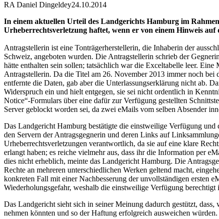
RA Daniel Dingeldey
24.10.2014
In einem aktuellen Urteil des Landgerichts Hamburg im Rahmen ein
Urheberrechtsverletzung haftet, wenn er von einem Hinweis auf
Antragstellerin ist eine Tonträgerherstellerin, die Inhaberin der auss
Schweiz, angeboten wurden. Die Antragstellerin schrieb der Gegnerin
hätte enthalten sein sollen; tatsächlich war die Exceltabelle leer. Ein
Antragstellerin. Da die Titel am 26. November 2013 immer noch bei d
entfernte die Daten, gab aber die Unterlassungserklärung nicht ab. D
Widerspruch ein und hielt entgegen, sie sei nicht ordentlich in Kennt
Notice“-Formulars über eine dafür zur Verfügung gestellten Schnittste
Server geblockt worden sei, da zwei eMails vom selben Absender in
Das Landgericht Hamburg bestätigte die einstweilige Verfügung und 
den Servern der Antragsgegnerin und deren Links auf Linksammlungen 
Urheberrechtsverletzungen verantwortlich, da sie auf eine klare Rec
erlangt haben; es reiche vielmehr aus, dass ihr die Information per 
dies nicht erheblich, meinte das Landgericht Hamburg. Die Antragsg
Rechte an mehreren unterschiedlichen Werken geltend macht, eingehen
konkreten Fall mit einer Nachbesserung der unvollständigen ersten eM
Wiederholungsgefahr, weshalb die einstweilige Verfügung berechtigt i
Das Landgericht sieht sich in seiner Meinung dadurch gestützt, dass
nehmen könnten und so der Haftung erfolgreich ausweichen würden. 