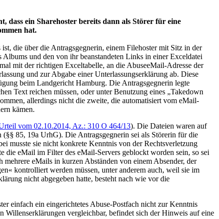
, dass ein Sharehoster bereits dann als Störer für eine
nommen hat.
st, die über die Antragsgegnerin, einem Filehoster mit Sitz in der
s Albums und den von ihr beanstandeten Links in einer Exceldatei
iesmal mit der richtigen Exceltabelle, an die AbuseeMail-Adresse der
erlassung und zur Abgabe einer Unterlassungserklärung ab. Diese
Verfügung beim Landgericht Hamburg. Die Antragsgegnerin legte
infachen Text reichen müssen, oder unter Benutzung eines „Takedown
nommen, allerdings nicht die zweite, die automatisiert vom eMail-
dern kämen.
Urteil vom 02.10.2014, Az.: 310 O 464/13
). Die Dateien waren auf
§§ 85, 19a UrhG). Die Antragsgegnerin sei als Störerin für die
ei musste sie nicht konkrete Kenntnis von der Rechtsverletzung
 die eMail im Filter des eMail-Servers geblockt worden sein, so sei
ch mehrere eMails in kurzen Abständen von einem Absender, der
en« kontrolliert werden müssen, unter anderem auch, weil sie im
lärung nicht abgegeben hatte, besteht nach wie vor die
er einfach ein eingerichtetes Abuse-Postfach nicht zur Kenntnis
illenserklärungen vergleichbar, befindet sich der Hinweis auf eine