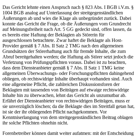
Das Gericht lehnte einen Anspruch nach § 823 Abs. I BGB i.V.m. §
1004 BGB analog auf Unterlassung der streitgegenständlichen
Äußerungen ab und wies die Klage als unbegründet zurück. Dabei
konnte das Gericht die Frage, ob die Äußerungen vom Grundrecht
auf Meinungsfreiheit nach Art. 5 GG gedeckt sind, offen lassen, da
es bereits eine Haftung der Beklagten als Störerin für
ausgeschlossen betrachtete. Zwar haftet die Beklagte als Host-
Provider gemäß § 7 Abs. II Satz 2 TMG nach den allgemeinen
Grundsätzen der Störerhaftung auch für fremde Inhalte, die zum
Abruf bereitgehalten werden; die Haftung als Störer setzt jedoch die
Verletzung von Prüfungspflichten voraus. Dabei ist zu beachten,
dass dem Diensteanbieter gemäß § 7 Abs. II Satz 1 TMG keine
allgemeinen Überwachungs- oder Forschungspflichten dahingehend
obliegen, ob rechtswidrige Inhalte überhaupt vorhanden sind. Auch
eine allgemeine Pflicht, die zahlreichen Diskussionsforen der
Beklagten mit tausenden von Beiträgen auf etwaige rechtswidrige
Inhalte hin zu überwachen, lehnt das Gericht als unzumutbar ab.
Erfährt der Diensteanbieter von rechtswidrigen Beiträgen, muss er
sie unverzüglich löschen; da die Beklagte dies im Streitfall getan hat,
ist sie der ihr obliegenden Pflicht nachgekommen. Vor
Kenntniserlangung von dem streitgegenständlichen Beitrag oblagen
ihr solche Pflichten ohnehin nicht.
Forenbetreiber können damit weiter aufatmen: mit der Entscheidung