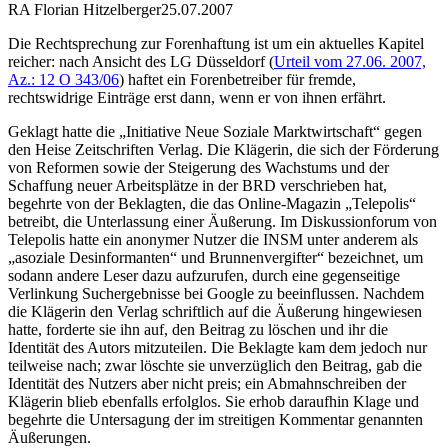
RA Florian Hitzelberger
25.07.2007
Die Rechtsprechung zur Forenhaftung ist um ein aktuelles Kapitel
reicher: nach Ansicht des LG Düsseldorf (
Urteil vom 27.06. 2007,
Az.: 12 O 343/06
) haftet ein Forenbetreiber für fremde,
rechtswidrige Einträge erst dann, wenn er von ihnen erfährt.
Geklagt hatte die „Initiative Neue Soziale Marktwirtschaft“ gegen
den Heise Zeitschriften Verlag. Die Klägerin, die sich der Förderung
von Reformen sowie der Steigerung des Wachstums und der
Schaffung neuer Arbeitsplätze in der BRD verschrieben hat,
begehrte von der Beklagten, die das Online-Magazin „Telepolis“
betreibt, die Unterlassung einer Äußerung. Im Diskussionforum von
Telepolis hatte ein anonymer Nutzer die INSM unter anderem als
„asoziale Desinformanten“ und Brunnenvergifter“ bezeichnet, um
sodann andere Leser dazu aufzurufen, durch eine gegenseitige
Verlinkung Suchergebnisse bei Google zu beeinflussen. Nachdem
die Klägerin den Verlag schriftlich auf die Äußerung hingewiesen
hatte, forderte sie ihn auf, den Beitrag zu löschen und ihr die
Identität des Autors mitzuteilen. Die Beklagte kam dem jedoch nur
teilweise nach; zwar löschte sie unverzüglich den Beitrag, gab die
Identität des Nutzers aber nicht preis; ein Abmahnschreiben der
Klägerin blieb ebenfalls erfolglos. Sie erhob daraufhin Klage und
begehrte die Untersagung der im streitigen Kommentar genannten
Äußerungen.