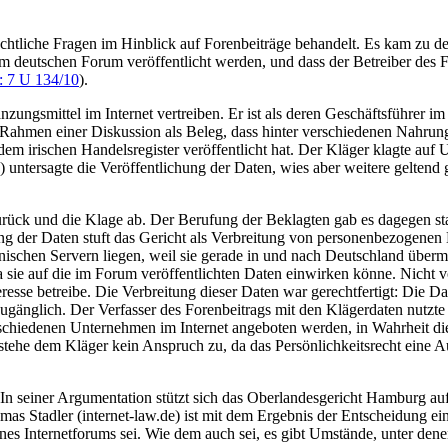
tliche Fragen im Hinblick auf Forenbeiträge behandelt. Es kam zu der
m deutschen Forum veröffentlicht werden, und dass der Betreiber des F
: 7 U 134/10
).
gsmittel im Internet vertreiben. Er ist als deren Geschäftsführer im i
im Rahmen einer Diskussion als Beleg, dass hinter verschiedenen Nahrun
irischen Handelsregister veröffentlicht hat. Der Kläger klagte auf Unt
untersagte die Veröffentlichung der Daten, wies aber weitere gelten
ück und die Klage ab. Der Berufung der Beklagten gab es dagegen s
ung der Daten stuft das Gericht als Verbreitung von personenbezogen
ischen Servern liegen, weil sie gerade in und nach Deutschland überm
a sie auf die im Forum veröffentlichten Daten einwirken könne. Nicht vo
resse betreibe. Die Verbreitung dieser Daten war gerechtfertigt: Die Da
zugänglich. Der Verfasser des Forenbeitrags mit den Klägerdaten nutzt
chiedenen Unternehmen im Internet angeboten werden, in Wahrheit dies
tehe dem Kläger kein Anspruch zu, da das Persönlichkeitsrecht eine Au
In seiner Argumentation stützt sich das Oberlandesgericht Hamburg au
s Stadler (internet-law.de) ist mit dem Ergebnis der Entscheidung ei
s Internetforums sei. Wie dem auch sei, es gibt Umstände, unter denen d