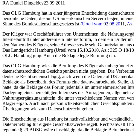
RA Daniel Dingeldey
23.09.2011
Das OLG Hamburg hat in einer jüngeren Entscheidung datenschutzrech
persönliche Daten, die auf US-amerikanischen Servern liegen, in eine
Sinne des Bundesdatenschutzgesetzes ist (
Urteil vom 02.08.2011, Az.
Der Kläger war Geschäftsführer von Unternehmen, die Nahrungsergänzun
Internetauftritt unter anderem ein Internetforum, in dem ein Dritter 
den Namen des Klägers, seine Adresse sowie sein Geburtsdatum aus dem 
Das Landgericht Hamburg (Urteil vom 15.10.2010, Az.: 325 O 18/10) 
OLG Hamburg ging. Auch die Beklagte legte Berufung ein.
Das OLG Hamburg wies die Berufung des Kläger als unbegründet zur
datenschutzrechtlichen Gesichtspunkten nicht gegeben. Die Verbreit
deutsche Recht sei einschlägig, auch wenn die Daten auf US-amerikan
Beklagte als Betreiberin des Forums eine datenverarbeitende Stelle, d
hatte, da die Beklagte das Forum jedenfalls im unternehmerischen Inte
Darlegung eines berechtigten Interesses des Anfragenden, allgemein 
Nahrungsergänzungsmitteln, die unter verschiedenen Namen von vers
Kläger ergab. Auch nach persönlichkeitsrechtlichen Gesichtspunkten s
Überlegungen wie zum Datenschutzrecht gelten.
Die Entscheidung aus Hamburg ist nachvollziehbar und verständlich. 
Datenerhebung für eigene Geschäftszwecke regelt. Rechtsanwalt Thoma
regelnde § 29 BDSG wäre einschlägig, da die Beklagte Betreiberin eine