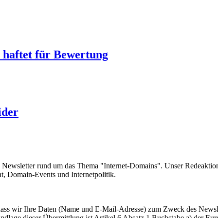
 haftet für Bewertung
ider
e Newsletter rund um das Thema "Internet-Domains". Unser Redeaktion
 Domain-Events und Internetpolitik.
, dass wir Ihre Daten (Name und E-Mail-Adresse) zum Zweck des Newsl
undlage dieser Übermittlung ist Artikel 6 Absatz 1 Buchstabe a) der