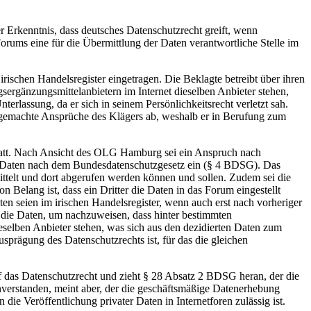
 Erkenntnis, dass deutsches Datenschutzrecht greift, wenn
orums eine für die Übermittlung der Daten verantwortliche Stelle im
rischen Handelsregister eingetragen. Die Beklagte betreibt über ihren
gsergänzungsmittelanbietern im Internet dieselben Anbieter stehen,
erlassung, da er sich in seinem Persönlichkeitsrecht verletzt sah.
d gemachte Ansprüche des Klägers ab, weshalb er in Berufung zum
tatt. Nach Ansicht des OLG Hamburg sei ein Anspruch nach
en Daten nach dem Bundesdatenschutzgesetz ein (§ 4 BDSG). Das
ittelt und dort abgerufen werden können und sollen. Zudem sei die
n Belang ist, dass ein Dritter die Daten in das Forum eingestellt
ten seien im irischen Handelsregister, wenn auch erst nach vorheriger
e die Daten, um nachzuweisen, dass hinter bestimmten
elben Anbieter stehen, was sich aus den dezidierten Daten zum
sprägung des Datenschutzrechts ist, für das die gleichen
f das Datenschutzrecht und zieht § 28 Absatz 2 BDSG heran, der die
nverstanden, meint aber, der die geschäftsmäßige Datenerhebung
ie Veröffentlichung privater Daten in Internetforen zulässig ist.