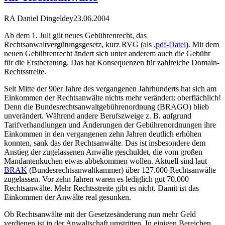
RA Daniel Dingeldey
23.06.2004
Ab dem 1. Juli gilt neues Gebührenrecht, das
Rechtsanwaltvergütungsgesetz, kurz RVG (als
.pdf-Datei
). Mit dem
neuen Gebührenrecht ändert sich unter anderem auch die Gebühr
für die Erstberatung. Das hat Konsequenzen für zahlreiche Domain-
Rechtsstreite.
Seit Mitte der 90er Jahre des vergangenen Jahrhunderts hat sich am
Einkommen der Rechtsanwälte nichts mehr verändert: oberflächlich!
Denn die Bundesrechtsanwaltgebührenordnung (BRAGO) blieb
unverändert. Während andere Berufszweige z. B. aufgrund
Tarifverhandlungen und Änderungen der Gebührenordnungen ihre
Einkommen in den vergangenen zehn Jahren deutlich erhöhen
konnten, sank das der Rechtsanwälte. Das ist insbesondere dem
Anstieg der zugelassenen Anwälte geschuldet, die vom großen
Mandantenkuchen etwas abbekommen wollen. Aktuell sind laut
BRAK
(Bundesrechtsanwaltkammer) über 127.000 Rechtsanwälte
zugelassen. Vor zehn Jahren waren es lediglich gut 70.000
Rechtsanwälte. Mehr Rechtsstreite gibt es nicht. Damit ist das
Einkommen der Anwälte real gesunken.
Ob Rechtsanwälte mit der Gesetzesänderung nun mehr Geld
verdienen ist in der Anwaltschaft umstritten. In einigen Bereichen