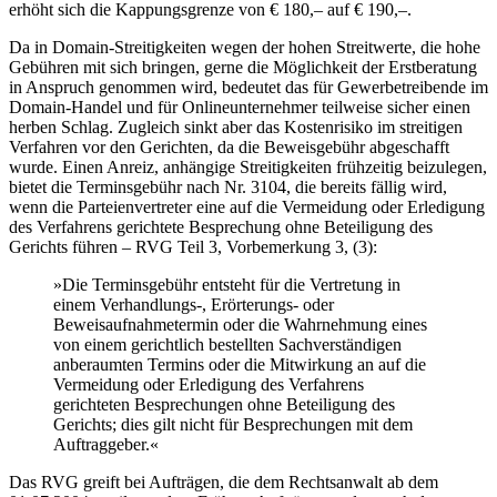
erhöht sich die Kappungsgrenze von € 180,– auf € 190,–.
Da in Domain-Streitigkeiten wegen der hohen Streitwerte, die hohe
Gebühren mit sich bringen, gerne die Möglichkeit der Erstberatung
in Anspruch genommen wird, bedeutet das für Gewerbetreibende im
Domain-Handel und für Onlineunternehmer teilweise sicher einen
herben Schlag. Zugleich sinkt aber das Kostenrisiko im streitigen
Verfahren vor den Gerichten, da die Beweisgebühr abgeschafft
wurde. Einen Anreiz, anhängige Streitigkeiten frühzeitig beizulegen,
bietet die Terminsgebühr nach Nr. 3104, die bereits fällig wird,
wenn die Parteienvertreter eine auf die Vermeidung oder Erledigung
des Verfahrens gerichtete Besprechung ohne Beteiligung des
Gerichts führen – RVG Teil 3, Vorbemerkung 3, (3):
»Die Terminsgebühr entsteht für die Vertretung in
einem Verhandlungs-, Erörterungs- oder
Beweisaufnahmetermin oder die Wahrnehmung eines
von einem gerichtlich bestellten Sachverständigen
anberaumten Termins oder die Mitwirkung an auf die
Vermeidung oder Erledigung des Verfahrens
gerichteten Besprechungen ohne Beteiligung des
Gerichts; dies gilt nicht für Besprechungen mit dem
Auftraggeber.«
Das RVG greift bei Aufträgen, die dem Rechtsanwalt ab dem