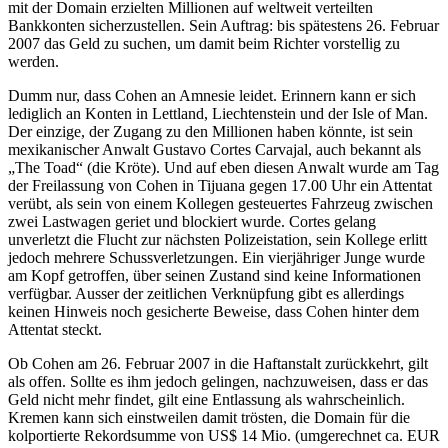
mit der Domain erzielten Millionen auf weltweit verteilten
Bankkonten sicherzustellen. Sein Auftrag: bis spätestens 26. Februar
2007 das Geld zu suchen, um damit beim Richter vorstellig zu
werden.
Dumm nur, dass Cohen an Amnesie leidet. Erinnern kann er sich
lediglich an Konten in Lettland, Liechtenstein und der Isle of Man.
Der einzige, der Zugang zu den Millionen haben könnte, ist sein
mexikanischer Anwalt Gustavo Cortes Carvajal, auch bekannt als
„The Toad“ (die Kröte). Und auf eben diesen Anwalt wurde am Tag
der Freilassung von Cohen in Tijuana gegen 17.00 Uhr ein Attentat
verübt, als sein von einem Kollegen gesteuertes Fahrzeug zwischen
zwei Lastwagen geriet und blockiert wurde. Cortes gelang
unverletzt die Flucht zur nächsten Polizeistation, sein Kollege erlitt
jedoch mehrere Schussverletzungen. Ein vierjähriger Junge wurde
am Kopf getroffen, über seinen Zustand sind keine Informationen
verfügbar. Ausser der zeitlichen Verknüpfung gibt es allerdings
keinen Hinweis noch gesicherte Beweise, dass Cohen hinter dem
Attentat steckt.
Ob Cohen am 26. Februar 2007 in die Haftanstalt zurückkehrt, gilt
als offen. Sollte es ihm jedoch gelingen, nachzuweisen, dass er das
Geld nicht mehr findet, gilt eine Entlassung als wahrscheinlich.
Kremen kann sich einstweilen damit trösten, die Domain für die
kolportierte Rekordsumme von US$ 14 Mio. (umgerechnet ca. EUR