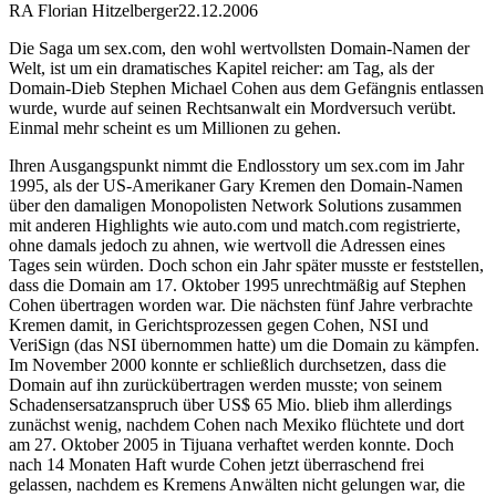
RA Florian Hitzelberger
22.12.2006
Die Saga um sex.com, den wohl wertvollsten Domain-Namen der
Welt, ist um ein dramatisches Kapitel reicher: am Tag, als der
Domain-Dieb Stephen Michael Cohen aus dem Gefängnis entlassen
wurde, wurde auf seinen Rechtsanwalt ein Mordversuch verübt.
Einmal mehr scheint es um Millionen zu gehen.
Ihren Ausgangspunkt nimmt die Endlosstory um sex.com im Jahr
1995, als der US-Amerikaner Gary Kremen den Domain-Namen
über den damaligen Monopolisten Network Solutions zusammen
mit anderen Highlights wie auto.com und match.com registrierte,
ohne damals jedoch zu ahnen, wie wertvoll die Adressen eines
Tages sein würden. Doch schon ein Jahr später musste er feststellen,
dass die Domain am 17. Oktober 1995 unrechtmäßig auf Stephen
Cohen übertragen worden war. Die nächsten fünf Jahre verbrachte
Kremen damit, in Gerichtsprozessen gegen Cohen, NSI und
VeriSign (das NSI übernommen hatte) um die Domain zu kämpfen.
Im November 2000 konnte er schließlich durchsetzen, dass die
Domain auf ihn zurückübertragen werden musste; von seinem
Schadensersatzanspruch über US$ 65 Mio. blieb ihm allerdings
zunächst wenig, nachdem Cohen nach Mexiko flüchtete und dort
am 27. Oktober 2005 in Tijuana verhaftet werden konnte. Doch
nach 14 Monaten Haft wurde Cohen jetzt überraschend frei
gelassen, nachdem es Kremens Anwälten nicht gelungen war, die