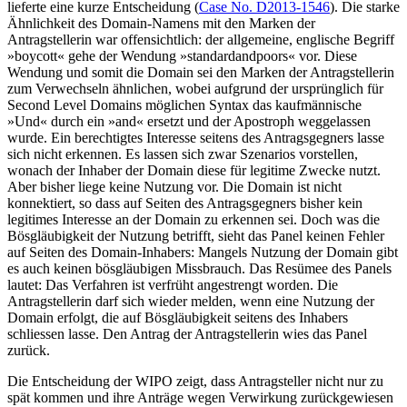
lieferte eine kurze Entscheidung (
Case No. D2013-1546
). Die starke
Ähnlichkeit des Domain-Namens mit den Marken der
Antragstellerin war offensichtlich: der allgemeine, englische Begriff
»boycott« gehe der Wendung »standardandpoors« vor. Diese
Wendung und somit die Domain sei den Marken der Antragstellerin
zum Verwechseln ähnlichen, wobei aufgrund der ursprünglich für
Second Level Domains möglichen Syntax das kaufmännische
»Und« durch ein »and« ersetzt und der Apostroph weggelassen
wurde. Ein berechtigtes Interesse seitens des Antragsgegners lasse
sich nicht erkennen. Es lassen sich zwar Szenarios vorstellen,
wonach der Inhaber der Domain diese für legitime Zwecke nutzt.
Aber bisher liege keine Nutzung vor. Die Domain ist nicht
konnektiert, so dass auf Seiten des Antragsgegners bisher kein
legitimes Interesse an der Domain zu erkennen sei. Doch was die
Bösgläubigkeit der Nutzung betrifft, sieht das Panel keinen Fehler
auf Seiten des Domain-Inhabers: Mangels Nutzung der Domain gibt
es auch keinen bösgläubigen Missbrauch. Das Resümee des Panels
lautet: Das Verfahren ist verfrüht angestrengt worden. Die
Antragstellerin darf sich wieder melden, wenn eine Nutzung der
Domain erfolgt, die auf Bösgläubigkeit seitens des Inhabers
schliessen lasse. Den Antrag der Antragstellerin wies das Panel
zurück.
Die Entscheidung der WIPO zeigt, dass Antragsteller nicht nur zu
spät kommen und ihre Anträge wegen Verwirkung zurückgewiesen