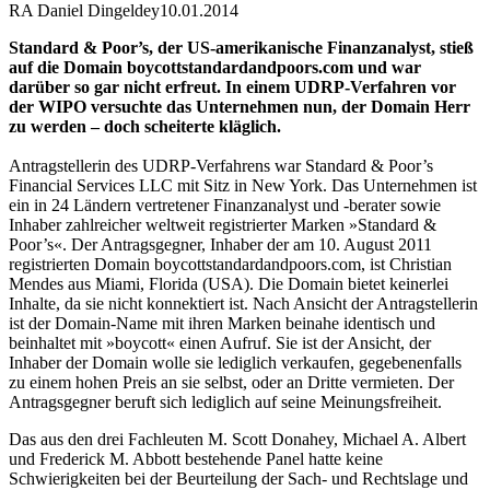
RA Daniel Dingeldey
10.01.2014
Standard & Poor’s, der US-amerikanische Finanzanalyst, stieß
auf die Domain boycottstandardandpoors.com und war
darüber so gar nicht erfreut. In einem UDRP-Verfahren vor
der WIPO versuchte das Unternehmen nun, der Domain Herr
zu werden – doch scheiterte kläglich.
Antragstellerin des UDRP-Verfahrens war Standard & Poor’s
Financial Services LLC mit Sitz in New York. Das Unternehmen ist
ein in 24 Ländern vertretener Finanzanalyst und -berater sowie
Inhaber zahlreicher weltweit registrierter Marken »Standard &
Poor’s«. Der Antragsgegner, Inhaber der am 10. August 2011
registrierten Domain boycottstandardandpoors.com, ist Christian
Mendes aus Miami, Florida (USA). Die Domain bietet keinerlei
Inhalte, da sie nicht konnektiert ist. Nach Ansicht der Antragstellerin
ist der Domain-Name mit ihren Marken beinahe identisch und
beinhaltet mit »boycott« einen Aufruf. Sie ist der Ansicht, der
Inhaber der Domain wolle sie lediglich verkaufen, gegebenenfalls
zu einem hohen Preis an sie selbst, oder an Dritte vermieten. Der
Antragsgegner beruft sich lediglich auf seine Meinungsfreiheit.
Das aus den drei Fachleuten M. Scott Donahey, Michael A. Albert
und Frederick M. Abbott bestehende Panel hatte keine
Schwierigkeiten bei der Beurteilung der Sach- und Rechtslage und