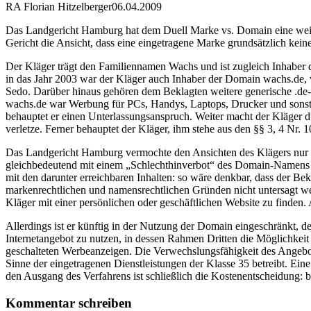
RA Florian Hitzelberger
06.04.2009
Das Landgericht Hamburg hat dem Duell Marke vs. Domain eine weiter
Gericht die Ansicht, dass eine eingetragene Marke grundsätzlich kei
Der Kläger trägt den Familiennamen Wachs und ist zugleich Inhaber 
in das Jahr 2003 war der Kläger auch Inhaber der Domain wachs.de, 
Sedo. Darüber hinaus gehören dem Beklagten weitere generische .de-
wachs.de war Werbung für PCs, Handys, Laptops, Drucker und sonsti
behauptet er einen Unterlassungsanspruch. Weiter macht der Kläger
verletze. Ferner behauptet der Kläger, ihm stehe aus den §§ 3, 4 N
Das Landgericht Hamburg vermochte den Ansichten des Klägers nur ei
gleichbedeutend mit einem „Schlechthinverbot“ des Domain-Namens ohn
mit den darunter erreichbaren Inhalten: so wäre denkbar, dass der B
markenrechtlichen und namensrechtlichen Gründen nicht untersagt w
Kläger mit einer persönlichen oder geschäftlichen Website zu finde
Allerdings ist er künftig in der Nutzung der Domain eingeschränkt, 
Internetangebot zu nutzen, in dessen Rahmen Dritten die Möglichkei
geschalteten Werbeanzeigen. Die Verwechslungsfähigkeit des Angebots
Sinne der eingetragenen Dienstleistungen der Klasse 35 betreibt. Ein
den Ausgang des Verfahrens ist schließlich die Kostenentscheidung: 
Kommentar schreiben