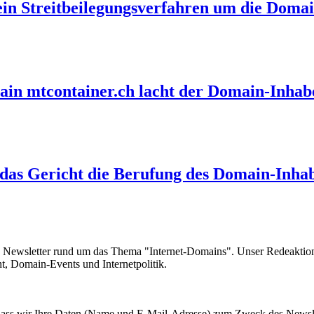
in Streitbeilegungsverfahren um die Doma
in mtcontainer.ch lacht der Domain-Inhabe
 das Gericht die Berufung des Domain-Inha
e Newsletter rund um das Thema "Internet-Domains". Unser Redeaktion
 Domain-Events und Internetpolitik.
, dass wir Ihre Daten (Name und E-Mail-Adresse) zum Zweck des Newsl