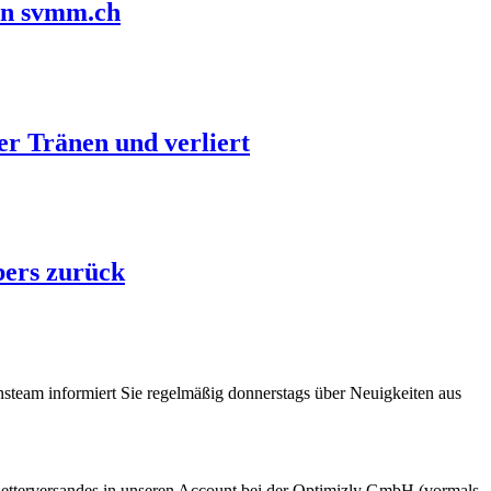
in svmm.ch
r Tränen und verliert
bers zurück
steam informiert Sie regelmäßig donnerstags über Neuigkeiten aus
etterversandes in unseren Account bei der Optimizly GmbH (vormals