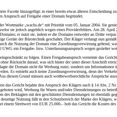
e Facette hinzugefügt: in einer bereits etwas älteren Entscheidung zu
nen Anspruch auf Freigabe einer Domain begründet.
der Wortmarke „wachs.de“ mit Priorität vom 05. Januar 2004. Sie gen
verlor sie jedoch angeblich wegen eines Providerfehlers. Am 28. April
Domains; er nutzt sie, indem er die Domains entweder an Dritte verpac
ge Geräte der Bürotechnik geschaltet. Der Kläger verlangt nun gemä
 durch die Nutzung der Domain eine Zuordnungsverwirrung geltend, w
r. 10 UWG ein Freigabe- bzw. Unterlassungsanspruch wegen gezielter w
ngeschränkt zu folgen. Einen Freigabeanspruch verneinte das Gericht 
e Rücksicht darauf, was sich hinter der unter dieser Anschrift errei
eklagte die Domain nicht für Werbung nutzt, sondern um Informationen 
erden. Es entsteht auch keine Zuordnungsverwirrung, denn der Verkeh
n. Aus diesem Grund müssen auch wettbewerbsrechtliche Ansprüche auss
denn das Gericht bejahte den Anspruch des Klägers nach § 14 Abs. 2 Nr
t geboten wird, Werbung für Waren und/oder Dienstleistungen zu betre
 des Beklagten mit den geschützten Dienstleistungen ist ebenfalls ge
e derartige Nutzung fällt in den Schutzbereich der Marke des Klägers, 
bei einem Streitwert von EUR 25.000,– hob das Gericht die Kosten des