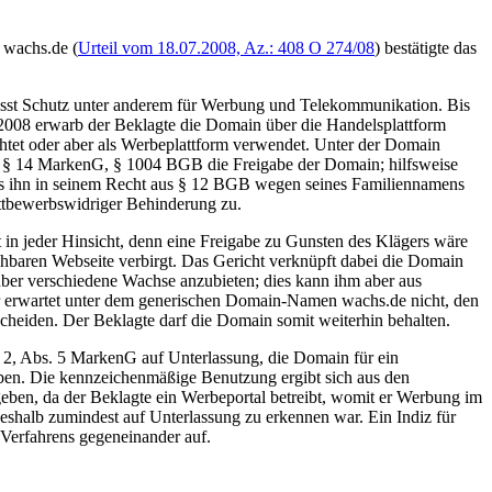
 wachs.de (
Urteil vom 18.07.2008, Az.: 408 O 274/08
) bestätigte das
iesst Schutz unter anderem für Werbung und Telekommunikation. Bis
 2008 erwarb der Beklagte die Domain über die Handelsplattform
htet oder aber als Werbeplattform verwendet. Unter der Domain
ß § 14 MarkenG, § 1004 BGB die Freigabe der Domain; hilfsweise
as ihn in seinem Recht aus § 12 BGB wegen seines Familiennamens
ettbewerbswidriger Behinderung zu.
in jeder Hinsicht, denn eine Freigabe zu Gunsten des Klägers wäre
chbaren Webseite verbirgt. Das Gericht verknüpft dabei die Domain
über verschiedene Wachse anzubieten; dies kann ihm aber aus
r erwartet unter dem generischen Domain-Namen wachs.de nicht, den
cheiden. Der Beklagte darf die Domain somit weiterhin behalten.
. 2, Abs. 5 MarkenG auf Unterlassung, die Domain für ein
iben. Die kennzeichenmäßige Benutzung ergibt sich aus den
geben, da der Beklagte ein Werbeportal betreibt, womit er Werbung im
weshalb zumindest auf Unterlassung zu erkennen war. Ein Indiz für
 Verfahrens gegeneinander auf.