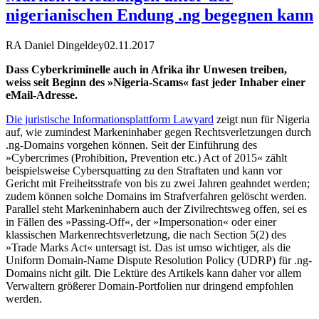
nigerianischen Endung .ng begegnen kann
RA Daniel Dingeldey
02.11.2017
Dass Cyberkriminelle auch in Afrika ihr Unwesen treiben,
weiss seit Beginn des »Nigeria-Scams« fast jeder Inhaber einer
eMail-Adresse.
Die juristische Informationsplattform Lawyard
zeigt nun für Nigeria
auf, wie zumindest Markeninhaber gegen Rechtsverletzungen durch
.ng-Domains vorgehen können. Seit der Einführung des
»Cybercrimes (Prohibition, Prevention etc.) Act of 2015« zählt
beispielsweise Cybersquatting zu den Straftaten und kann vor
Gericht mit Freiheitsstrafe von bis zu zwei Jahren geahndet werden;
zudem können solche Domains im Strafverfahren gelöscht werden.
Parallel steht Markeninhabern auch der Zivilrechtsweg offen, sei es
in Fällen des »Passing-Off«, der »Impersonation« oder einer
klassischen Markenrechtsverletzung, die nach Section 5(2) des
»Trade Marks Act« untersagt ist. Das ist umso wichtiger, als die
Uniform Domain-Name Dispute Resolution Policy (UDRP) für .ng-
Domains nicht gilt. Die Lektüre des Artikels kann daher vor allem
Verwaltern größerer Domain-Portfolien nur dringend empfohlen
werden.