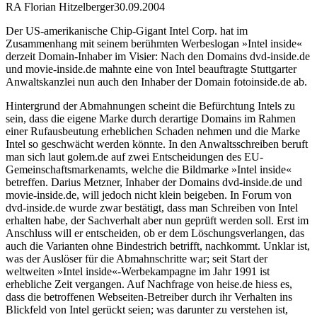
RA Florian Hitzelberger
30.09.2004
Der US-amerikanische Chip-Gigant Intel Corp. hat im
Zusammenhang mit seinem berühmten Werbeslogan »Intel inside«
derzeit Domain-Inhaber im Visier: Nach den Domains dvd-inside.de
und movie-inside.de mahnte eine von Intel beauftragte Stuttgarter
Anwaltskanzlei nun auch den Inhaber der Domain fotoinside.de ab.
Hintergrund der Abmahnungen scheint die Befürchtung Intels zu
sein, dass die eigene Marke durch derartige Domains im Rahmen
einer Rufausbeutung erheblichen Schaden nehmen und die Marke
Intel so geschwächt werden könnte. In den Anwaltsschreiben beruft
man sich laut golem.de auf zwei Entscheidungen des EU-
Gemeinschaftsmarkenamts, welche die Bildmarke »Intel inside«
betreffen. Darius Metzner, Inhaber der Domains dvd-inside.de und
movie-inside.de, will jedoch nicht klein beigeben. In Forum von
dvd-inside.de wurde zwar bestätigt, dass man Schreiben von Intel
erhalten habe, der Sachverhalt aber nun geprüft werden soll. Erst im
Anschluss will er entscheiden, ob er dem Löschungsverlangen, das
auch die Varianten ohne Bindestrich betrifft, nachkommt. Unklar ist,
was der Auslöser für die Abmahnschritte war; seit Start der
weltweiten »Intel inside«-Werbekampagne im Jahr 1991 ist
erhebliche Zeit vergangen. Auf Nachfrage von heise.de hiess es,
dass die betroffenen Webseiten-Betreiber durch ihr Verhalten ins
Blickfeld von Intel gerückt seien; was darunter zu verstehen ist,