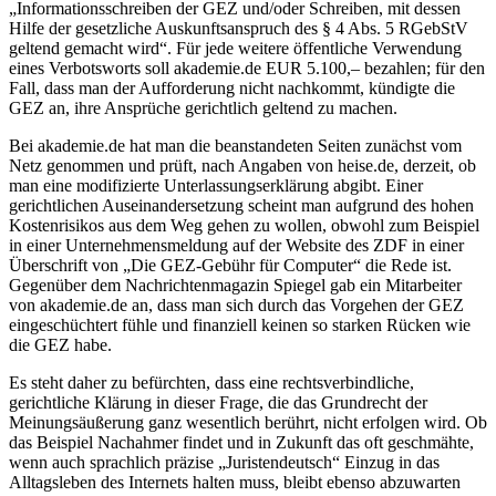
„Informationsschreiben der GEZ und/oder Schreiben, mit dessen
Hilfe der gesetzliche Auskunftsanspruch des § 4 Abs. 5 RGebStV
geltend gemacht wird“. Für jede weitere öffentliche Verwendung
eines Verbotsworts soll akademie.de EUR 5.100,– bezahlen; für den
Fall, dass man der Aufforderung nicht nachkommt, kündigte die
GEZ an, ihre Ansprüche gerichtlich geltend zu machen.
Bei akademie.de hat man die beanstandeten Seiten zunächst vom
Netz genommen und prüft, nach Angaben von heise.de, derzeit, ob
man eine modifizierte Unterlassungserklärung abgibt. Einer
gerichtlichen Auseinandersetzung scheint man aufgrund des hohen
Kostenrisikos aus dem Weg gehen zu wollen, obwohl zum Beispiel
in einer Unternehmensmeldung auf der Website des ZDF in einer
Überschrift von „Die GEZ-Gebühr für Computer“ die Rede ist.
Gegenüber dem Nachrichtenmagazin Spiegel gab ein Mitarbeiter
von akademie.de an, dass man sich durch das Vorgehen der GEZ
eingeschüchtert fühle und finanziell keinen so starken Rücken wie
die GEZ habe.
Es steht daher zu befürchten, dass eine rechtsverbindliche,
gerichtliche Klärung in dieser Frage, die das Grundrecht der
Meinungsäußerung ganz wesentlich berührt, nicht erfolgen wird. Ob
das Beispiel Nachahmer findet und in Zukunft das oft geschmähte,
wenn auch sprachlich präzise „Juristendeutsch“ Einzug in das
Alltagsleben des Internets halten muss, bleibt ebenso abzuwarten