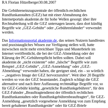
RA Florian Hitzelberger
30.08.2007
Die Gebühreneinzugszentrale der öffentlich-rechtlichen
Rundfunkanstalten (GEZ) hat mit einer Abmahnung des
Internetportals akademie.de für hohe Wellen gesorgt: über ihre
Rechtsabteilung will die GEZ untersagen lassen, dass dort künftig
Begriffe wie „GEZ-Gebühr“ oder „Gebührenfahnder“ verwendet
werden.
Das
Informationsportal akademie.de
, das seinen Nutzern handfestes
und praxistaugliches Wissen zur Verfügung stellen will, hatte
inzwischen nicht mehr erreichbare Tipps und Musterbriefe im
Internet veröffentlicht, die bei der GEZ-Abmeldung oder der
Klärung der PC-Gebührenpflicht helfen sollten. Dabei soll
akademie.de „nicht existente“ oder „falsche“ Begriffe wie zum
Beispiel „GEZ-Gebühr“, „GEZ-Anmeldung“ oder „GEZ-
Abmeldung“ verwendet haben, die geeignet sind, ein – so wörtlich
– „negatives Image der GEZ hervorzurufen“. Weit über 20 Begriffe
werden so von der GEZ beanstandet. Zugleich schlägt die GEZ
alternative und nach ihrer Auffassung rechtmäßige Begriffe vor, so
für GEZ-Gebühr künftig „gesetzliche Rundfunkgebühren“, für den
GEZ-Fahnder „Beauftragtendienst der öffentlich rechtlichen
Rundfunkanstalten oder Rundfunkgebührenbeauftragter“, für GEZ-
Anmeldung „gesetzlich vorgesehene Anmeldung von zum Empfang
bereit gehaltener Rundfunkgeräte“ oder für GEZ-Briefe