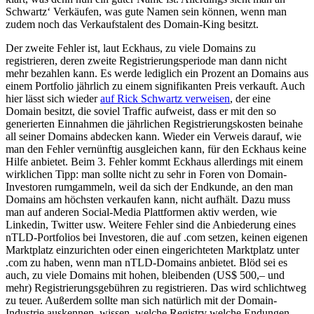
Schwartz‘ Verkäufen, was gute Namen sein können, wenn man
zudem noch das Verkaufstalent des Domain-King besitzt.
Der zweite Fehler ist, laut Eckhaus, zu viele Domains zu
registrieren, deren zweite Registrierungsperiode man dann nicht
mehr bezahlen kann. Es werde lediglich ein Prozent an Domains aus
einem Portfolio jährlich zu einem signifikanten Preis verkauft. Auch
hier lässt sich wieder
auf Rick Schwartz verweisen
, der eine
Domain besitzt, die soviel Traffic aufweist, dass er mit den so
generierten Einnahmen die jährlichen Registrierungskosten beinahe
all seiner Domains abdecken kann. Wieder ein Verweis darauf, wie
man den Fehler vernünftig ausgleichen kann, für den Eckhaus keine
Hilfe anbietet. Beim 3. Fehler kommt Eckhaus allerdings mit einem
wirklichen Tipp: man sollte nicht zu sehr in Foren von Domain-
Investoren rumgammeln, weil da sich der Endkunde, an den man
Domains am höchsten verkaufen kann, nicht aufhält. Dazu muss
man auf anderen Social-Media Plattformen aktiv werden, wie
Linkedin, Twitter usw. Weitere Fehler sind die Anbiederung eines
nTLD-Portfolios bei Investoren, die auf .com setzen, keinen eigenen
Marktplatz einzurichten oder einen eingerichteten Marktplatz unter
.com zu haben, wenn man nTLD-Domains anbietet. Blöd sei es
auch, zu viele Domains mit hohen, bleibenden (US$ 500,– und
mehr) Registrierungsgebühren zu registrieren. Das wird schlichtweg
zu teuer. Außerdem sollte man sich natürlich mit der Domain-
Industrie auskennen, wissen, welche Registry welche Endungen