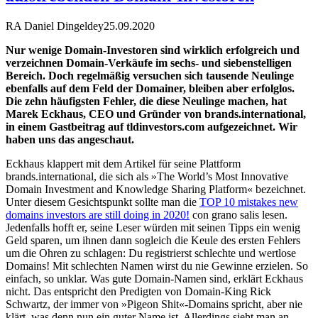
RA Daniel Dingeldey
25.09.2020
Nur wenige Domain-Investoren sind wirklich erfolgreich und
verzeichnen Domain-Verkäufe im sechs- und siebenstelligen
Bereich. Doch regelmäßig versuchen sich tausende Neulinge
ebenfalls auf dem Feld der Domainer, bleiben aber erfolglos.
Die zehn häufigsten Fehler, die diese Neulinge machen, hat
Marek Eckhaus, CEO und Gründer von brands.international,
in einem Gastbeitrag auf tldinvestors.com aufgezeichnet. Wir
haben uns das angeschaut.
Eckhaus klappert mit dem Artikel für seine Plattform
brands.international, die sich als »The World’s Most Innovative
Domain Investment and Knowledge Sharing Platform« bezeichnet.
Unter diesem Gesichtspunkt sollte man die
TOP 10 mistakes new
domains investors are still doing in 2020!
con grano salis lesen.
Jedenfalls hofft er, seine Leser würden mit seinen Tipps ein wenig
Geld sparen, um ihnen dann sogleich die Keule des ersten Fehlers
um die Ohren zu schlagen: Du registrierst schlechte und wertlose
Domains! Mit schlechten Namen wirst du nie Gewinne erzielen. So
einfach, so unklar. Was gute Domain-Namen sind, erklärt Eckhaus
nicht. Das entspricht den Predigten von Domain-King Rick
Schwartz, der immer von »Pigeon Shit«-Domains spricht, aber nie
klärt, was denn nun ein guter Name ist. Allerdings sieht man an