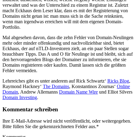
verwaltet und was der Unterschied zu einem Registrar ist. Zuletzt
macht Eckhaus dem Leser klar, dass es mit der Registrierung von
Domains nicht getan ist: man muss sich in die Sache reinknien,
wenn man irgendwas erreichen will mit dem eigenen Domain-
Portfolio.
Mal abgesehen davon, dass die zehn Fehler von Domain-Neulingen
mehr oder minder offenkundig und nachvollziehbar sind, bietet
Eckhaus, der auf nTLD-Investoren zielt, an ein paar Stellen sogar
brauchbare Tipps. Das A und O für Neulinge ist und bleibt, sich auf
den hervorragenden Blogs der Domainer zu informieren, ehe sie
Domains registrieren oder kaufen. Damit lassen sich die größten
Fehler vermeiden.
Lehrreiches gibt es unter anderem auf Rick Schwartz‘
Ricks Blog
,
Raymond Hackney‘
The Domains
, Konstantinos Zournas‘
Online
Domain
, Andrew Allemanns
Domain Name Wire
und Elliot Silvers
Domain Investing
.
Kommentar schreiben
Ihre E-Mail-Adresse wird nicht veröffentlicht, oder weitergegeben.
Bitte füllen Sie die gekennzeichneten Felder aus.
*
Kommentar