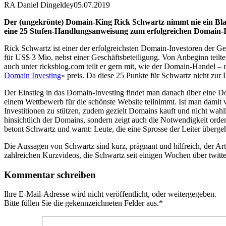
RA Daniel Dingeldey
05.07.2019
Der (ungekrönte) Domain-King Rick Schwartz nimmt nie ein Blatt
eine 25 Stufen-Handlungsanweisung zum erfolgreichen Domain-Inve
Rick Schwartz ist einer der erfolgreichsten Domain-Investoren der G
für US$ 3 Mio. nebst einer Geschäftsbeteiligung. Von Anbeginn teilt
auch unter ricksblog.com teilt er gern mit, wie der Domain-Handel – 
Domain Investing
« preis. Da diese 25 Punkte für Schwartz nicht zur 
Der Einstieg in das Domain-Investing findet man danach über eine Do
einem Wettbewerb für die schönste Website teilnimmt. Ist man damit 
Investitionen zu stützen, zudem gezielt Domains kauft und nicht wahll
hinsichtlich der Domains, sondern zeigt auch die Notwendigkeit orde
betont Schwartz und warnt: Leute, die eine Sprosse der Leiter übergeh
Die Aussagen von Schwartz sind kurz, prägnant und hilfreich, der Art
zahlreichen Kurzvideos, die Schwartz seit einigen Wochen über twit
Kommentar schreiben
Ihre E-Mail-Adresse wird nicht veröffentlicht, oder weitergegeben.
Bitte füllen Sie die gekennzeichneten Felder aus.
*