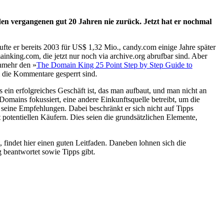
en vergangenen gut 20 Jahren nie zurück. Jetzt hat er nochmal
fte er bereits 2003 für US$ 1,32 Mio., candy.com einige Jahre später
nking.com, die jetzt nur noch via archive.org abrufbar sind. Aber
unmehr den »
The Domain King 25 Point Step by Step Guide to
em die Kommentare gesperrt sind.
ein erfolgreiches Geschäft ist, das man aufbaut, und man nicht an
omains fokussiert, eine andere Einkunftsquelle betreibt, um die
z seine Empfehlungen. Dabei beschränkt er sich nicht auf Tipps
potentiellen Käufern. Dies seien die grundsätzlichen Elemente,
, findet hier einen guten Leitfaden. Daneben lohnen sich die
 beantwortet sowie Tipps gibt.