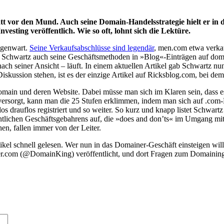
 vor den Mund. Auch seine Domain-Handelsstrategie hielt er in d
sting veröffentlich. Wie so oft, lohnt sich die Lektüre.
egenwart.
Seine Verkaufsabschlüsse sind legendär
, men.com etwa verkau
e Schwartz auch seine Geschäftsmethoden in »Blog«-Einträgen auf domai
nach seiner Ansicht – läuft. In einem aktuellen Artikel gab Schwartz n
Diskussion stehen, ist es der einzige Artikel auf Ricksblog.com, bei d
main und deren Website. Dabei müsse man sich im Klaren sein, dass es 
versorgt, kann man die 25 Stufen erklimmen, indem man sich auf .com-D
os drauflos registriert und so weiter. So kurz und knapp listet Schwart
ntlichen Geschäftsgebahrens auf, die »does and don’ts« im Umgang mit 
en, fallen immer von der Leiter.
ikel schnell gelesen. Wer nun in das Domainer-Geschäft einsteigen will
ter.com (@DomainKing) veröffentlicht, und dort Fragen zum Domaining