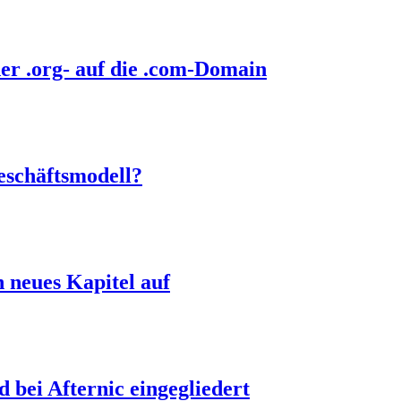
er .org- auf die .com-Domain
eschäftsmodell?
 neues Kapitel auf
bei Afternic eingegliedert