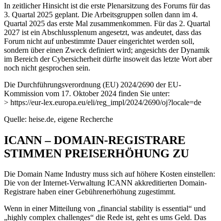
In zeitlicher Hinsicht ist die erste Plenarsitzung des Forums für das
3. Quartal 2025 geplant. Die Arbeitsgruppen sollen dann im 4.
Quartal 2025 das erste Mal zusammenkommen. Für das 2. Quartal
2027 ist ein Abschlussplenum angesetzt, was andeutet, dass das
Forum nicht auf unbestimmte Dauer eingerichtet werden soll,
sondern über einen Zweck definiert wird; angesichts der Dynamik
im Bereich der Cybersicherheit dürfte insoweit das letzte Wort aber
noch nicht gesprochen sein.
Die Durchführungsverordnung (EU) 2024/2690 der EU-
Kommission vom 17. Oktober 2024 finden Sie unter:
> https://eur-lex.europa.eu/eli/reg_impl/2024/2690/oj?locale=de
Quelle: heise.de, eigene Recherche
ICANN – DOMAIN-REGISTRARE
STIMMEN PREISERHÖHUNG ZU
Die Domain Name Industry muss sich auf höhere Kosten einstellen:
Die von der Internet-Verwaltung ICANN akkreditierten Domain-
Registrare haben einer Gebührenerhöhung zugestimmt.
Wenn in einer Mitteilung von „financial stability is essential“ und
„highly complex challenges“ die Rede ist, geht es ums Geld. Das