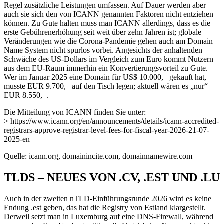
Regel zusätzliche Leistungen umfassen. Auf Dauer werden aber
auch sie sich den von ICANN genannten Faktoren nicht entziehen
können. Zu Gute halten muss man ICANN allerdings, dass es die
erste Gebührenerhöhung seit weit über zehn Jahren ist; globale
Veränderungen wie die Corona-Pandemie gehen auch am Domain
Name System nicht spurlos vorbei. Angesichts der anhaltenden
Schwäche des US-Dollars im Vergleich zum Euro kommt Nutzern
aus dem EU-Raum immerhin ein Konvertierungsvorteil zu Gute.
Wer im Januar 2025 eine Domain für US$ 10.000,– gekauft hat,
musste EUR 9.700,– auf den Tisch legen; aktuell wären es „nur“
EUR 8.550,–.
Die Mitteilung von ICANN finden Sie unter:
> https://www.icann.org/en/announcements/details/icann-accredited-
registrars-approve-registrar-level-fees-for-fiscal-year-2026-21-07-
2025-en
Quelle: icann.org, domainincite.com, domainnamewire.com
TLDS – NEUES VON .CV, .EST UND .LU
Auch in der zweiten nTLD-Einführungsrunde 2026 wird es keine
Endung .est geben, das hat die Registry von Estland klargestellt.
Derweil setzt man in Luxemburg auf eine DNS-Firewall, während