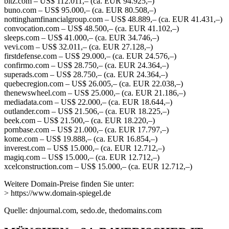
bitz.com – US$ 112.011,– (ca. EUR 94.925,–)
buno.com – US$ 95.000,– (ca. EUR 80.508,–)
nottinghamfinancialgroup.com – US$ 48.889,– (ca. EUR 41.431,–)
convocation.com – US$ 48.500,– (ca. EUR 41.102,–)
sleeps.com – US$ 41.000,– (ca. EUR 34.746,–)
vevi.com – US$ 32.011,– (ca. EUR 27.128,–)
firstdefense.com – US$ 29.000,– (ca. EUR 24.576,–)
confirmo.com – US$ 28.750,– (ca. EUR 24.364,–)
superads.com – US$ 28.750,– (ca. EUR 24.364,–)
quebecregion.com – US$ 26.005,– (ca. EUR 22.038,–)
thenewswheel.com – US$ 25.000,– (ca. EUR 21.186,–)
mediadata.com – US$ 22.000,– (ca. EUR 18.644,–)
outlander.com – US$ 21.506,– (ca. EUR 18.225,–)
beek.com – US$ 21.500,– (ca. EUR 18.220,–)
pornbase.com – US$ 21.000,– (ca. EUR 17.797,–)
kome.com – US$ 19.888,– (ca. EUR 16.854,–)
inverest.com – US$ 15.000,– (ca. EUR 12.712,–)
magiq.com – US$ 15.000,– (ca. EUR 12.712,–)
xcelconstruction.com – US$ 15.000,– (ca. EUR 12.712,–)
Weitere Domain-Preise finden Sie unter:
> https://www.domain-spiegel.de
Quelle: dnjournal.com, sedo.de, thedomains.com