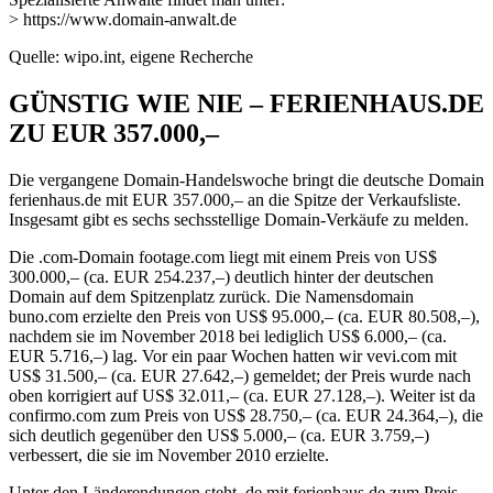
> https://www.domain-anwalt.de
Quelle: wipo.int, eigene Recherche
GÜNSTIG WIE NIE – FERIENHAUS.DE
ZU EUR 357.000,–
Die vergangene Domain-Handelswoche bringt die deutsche Domain
ferienhaus.de mit EUR 357.000,– an die Spitze der Verkaufsliste.
Insgesamt gibt es sechs sechsstellige Domain-Verkäufe zu melden.
Die .com-Domain footage.com liegt mit einem Preis von US$
300.000,– (ca. EUR 254.237,–) deutlich hinter der deutschen
Domain auf dem Spitzenplatz zurück. Die Namensdomain
buno.com erzielte den Preis von US$ 95.000,– (ca. EUR 80.508,–),
nachdem sie im November 2018 bei lediglich US$ 6.000,– (ca.
EUR 5.716,–) lag. Vor ein paar Wochen hatten wir vevi.com mit
US$ 31.500,– (ca. EUR 27.642,–) gemeldet; der Preis wurde nach
oben korrigiert auf US$ 32.011,– (ca. EUR 27.128,–). Weiter ist da
confirmo.com zum Preis von US$ 28.750,– (ca. EUR 24.364,–), die
sich deutlich gegenüber den US$ 5.000,– (ca. EUR 3.759,–)
verbessert, die sie im November 2010 erzielte.
Unter den Länderendungen steht .de mit ferienhaus.de zum Preis