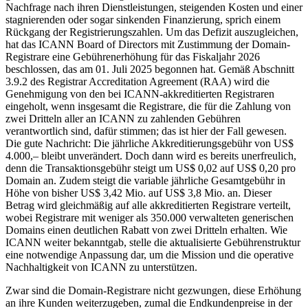
Nachfrage nach ihren Dienstleistungen, steigenden Kosten und einer
stagnierenden oder sogar sinkenden Finanzierung, sprich einem
Rückgang der Registrierungszahlen. Um das Defizit auszugleichen,
hat das ICANN Board of Directors mit Zustimmung der Domain-
Registrare eine Gebührenerhöhung für das Fiskaljahr 2026
beschlossen, das am 01. Juli 2025 begonnen hat. Gemäß Abschnitt
3.9.2 des Registrar Accreditation Agreement (RAA) wird die
Genehmigung von den bei ICANN-akkreditierten Registraren
eingeholt, wenn insgesamt die Registrare, die für die Zahlung von
zwei Dritteln aller an ICANN zu zahlenden Gebühren
verantwortlich sind, dafür stimmen; das ist hier der Fall gewesen.
Die gute Nachricht: Die jährliche Akkreditierungsgebühr von US$
4.000,– bleibt unverändert. Doch dann wird es bereits unerfreulich,
denn die Transaktionsgebühr steigt um US$ 0,02 auf US$ 0,20 pro
Domain an. Zudem steigt die variable jährliche Gesamtgebühr in
Höhe von bisher US$ 3,42 Mio. auf US$ 3,8 Mio. an. Dieser
Betrag wird gleichmäßig auf alle akkreditierten Registrare verteilt,
wobei Registrare mit weniger als 350.000 verwalteten generischen
Domains einen deutlichen Rabatt von zwei Dritteln erhalten. Wie
ICANN weiter bekanntgab, stelle die aktualisierte Gebührenstruktur
eine notwendige Anpassung dar, um die Mission und die operative
Nachhaltigkeit von ICANN zu unterstützen.
Zwar sind die Domain-Registrare nicht gezwungen, diese Erhöhung
an ihre Kunden weiterzugeben, zumal die Endkundenpreise in der