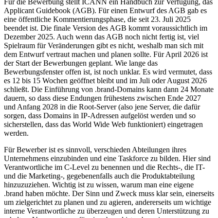
Für die Bewerbung stellt ICANN ein Handbuch zur Verfügung, das
Applicant Guidebook (AGB). Für einen Entwurf des AGB gab es
eine öffentliche Kommentierungsphase, die seit 23. Juli 2025
beendet ist. Die finale Version des AGB kommt voraussichtlich im
Dezember 2025. Auch wenn das AGB noch nicht fertig ist, viel
Spielraum für Veränderungen gibt es nicht, weshalb man sich mit
dem Entwurf vertraut machen und planen sollte. Für April 2026 ist
der Start der Bewerbungen geplant. Wie lange das
Bewerbungsfenster offen ist, ist noch unklar. Es wird vermutet, dass
es 12 bis 15 Wochen geöffnet bleibt und im Juli oder August 2026
schließt. Die Einführung von .brand-Domains kann dann 24 Monate
dauern, so dass diese Endungen frühestens zwischen Ende 2027
und Anfang 2028 in die Root-Server (also jene Server, die dafür
sorgen, dass Domains in IP-Adressen aufgelöst werden und so
sicherstellen, dass das World Wide Web funktioniert) eingetragen
werden.
Für Bewerber ist es sinnvoll, verschieden Abteilungen ihres
Unternehmens einzubinden und eine Taskforce zu bilden. Hier sind
Verantwortliche im C-Level zu benennen und die Rechts-, die IT-
und die Marketing-, gegebenenfalls auch die Produktabteilung
hinzuzuziehen. Wichtig ist zu wissen, warum man eine eigene
.brand haben möchte. Der Sinn und Zweck muss klar sein, einerseits
um zielgerichtet zu planen und zu agieren, andererseits um wichtige
interne Verantwortliche zu überzeugen und deren Unterstützung zu