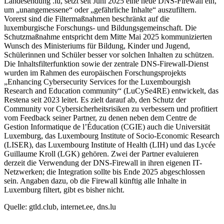
Landesendung .lu, setzt seit Juni 2025 eine neue DNS-Firewall ein,
um „unangemessene“ oder „gefährliche Inhalte“ auszufiltern.
Vorerst sind die Filtermaßnahmen beschränkt auf die
luxemburgische Forschungs- und Bildungsgemeinschaft. Die
Schutzmaßnahme entspricht dem Mitte Mai 2025 kommunizierten
Wunsch des Ministeriums für Bildung, Kinder und Jugend,
Schülerinnen und Schüler besser vor solchen Inhalten zu schützen.
Die Inhaltsfilterfunktion sowie der zentrale DNS-Firewall-Dienst
wurden im Rahmen des europäischen Forschungsprojekts
„Enhancing Cybersecurity Services for the Luxembourgish
Research and Education community“ (LuCySe4RE) entwickelt, das
Restena seit 2023 leitet. Es zielt darauf ab, den Schutz der
Community vor Cybersicherheitsrisiken zu verbessern und profitiert
vom Feedback seiner Partner, zu denen neben dem Centre de
Gestion Informatique de l’Éducation (CGIE) auch die Universität
Luxemburg, das Luxembourg Institute of Socio-Economic Research
(LISER), das Luxembourg Institute of Health (LIH) und das Lycée
Guillaume Kroll (LGK) gehören. Zwei der Partner evaluieren
derzeit die Verwendung der DNS-Firewall in ihren eigenen IT-
Netzwerken; die Integration sollte bis Ende 2025 abgeschlossen
sein. Angaben dazu, ob die Firewall künftig alle Inhalte in
Luxemburg filtert, gibt es bisher nicht.
Quelle: gtld.club, internet.ee, dns.lu