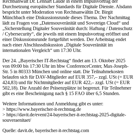
Rechtsanwalt Dr. Lennart Laude in einem Impulsvortrag der
Durchsetzung europäischer Standards für Digitale Dienste. Alsdann
bespricht unter Moderation von Rechtsanwältin Dr. Birgit
Münchbach eine Diskussionsrunde dieses Thema. Der Nachmittag
lädt zu Fragen von „Datensouveränität und Sovereign Cloud“ und
„Sicherstellung Digitaler Souveränität durch: Haftung / Datenschutz
/ Cybersecurity“, die jeweils mit einem Impulsvortrag eröffnet und
einer Diskussionsrunde fortgeführt werden. Der Arbeitstag endet
nach einer Abschlussdiskussion „Digitale Souveränität im
internationalen Vergleich“ um 17:30 Uhr.
Der 24. „Bayerischer IT-Rechtstag“ findet am 13. Oktober 2025
von 09:00 bis 17:30 Uhr im hbw ConferenceCenter, Max-Joseph-
Str. 5 in 80333 München und online statt. Die Teilnahmekosten
belaufen sich für DAV-Mitglieder auf EUR 357,– zzgl. USt (= EUR
424,83) und für Nichtmitglieder auf EUR 422,– zzgl. USt (= EUR
502,18). Die Anzahl der Präsenzplätze ist begrenzt. Für Teilnehmer
gibt es eine Bescheinigung nach § 15 FAO über 6,5 Stunden.
Weitere Informationen und Anmeldung gibt es unter:
> https://www.bayerischer-it-rechtstag.de
> https://davit.de/event/24-bayerischer-it-rechtstag-2025-digitale-
souveraenitaet/
Quelle: davit.de, bayerischer-it-rechtstag.com