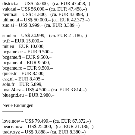
district.ai – US$ 56.000,– (ca. EUR 47.458,–)
valor.ai – US$ 56.000,– (ca. EUR 47.458,–)
neura.ai – US$ 51.800,– (ca. EUR 43.898,–)
ultimo.ai – US$ 50.000,– (ca. EUR 42.373,–)
zuo.ai – US$ 3.999,– (ca. EUR 3.389,–)
simil.ar – US$ 24.999,– (ca. EUR 21.186,–)
tv.fr – EUR 15.000,–
mit.eu – EUR 10.000,–
bcgame.ee – EUR 9.500,–
bcgame.fi – EUR 9.500,–
bcgame.pl – EUR 9.500,–
bcgame.ro – EUR 9.500,–
quice.tr – EUR 8.500,–
esg.nl – EUR 8.495,–
solu.fr – EUR 5.899,–
boat24.cz – US$ 4.500,– (ca. EUR 3.814,–)
bluegrid.eu – EUR 2.980,–
Neue Endungen
————-
love.now – US$ 79.499,– (ca. EUR 67.372,–)
peace.now – US$ 25.000,– (ca. EUR 21.186,–)
trady.xyz – US$ 9.888,– (ca. EUR 8.380,–)