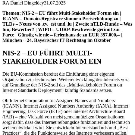
RA Daniel Dingeldey
31.07.2025
Themen: NIS-2 – EU führt Multi-Stakeholder Forum ein |
ICANN – Domain-Registrare stimmen Preiserhöhung zu |
TLDs – Neues von .cv, .est und .lu | Zweite nTLD-Runde – Was
tun, Bewerber? | WIPO – UDRP-Beschwerde gerinnt zur
Farce | Günstig wie nie – ferienhaus.de zu EUR 357.000,– |
München – 24. Bayerischer IT-Rechtstag im Oktober
NIS-2 – EU FÜHRT MULTI-
STAKEHOLDER FORUM EIN
Die EU-Kommission bereitet die Einführung einer eigenen
Organisation zur technischen Weiterentwicklung des Internets vor:
auf Grundlage der NIS-2 soll das „Multi-stakeholder Forum on
Internet Standards Deployment“ künftig Standards setzen.
Ob Internet Corporation for Assigned Names and Numbers
(ICANN), Internet Assigned Numbers Authority (IANA), Internet
Engineering Task Force (IETF) oder Internet Architecture Board
(IAB) – eine Vielzahl von meist gemeinnützigen Organisationen
sorgt dafür, dass das Internet reibungslos funktioniert und technisch
weiterentwickelt wird. Sie entwickeln Internetstandards und „Best
Practices“, die die Funktionsweise des Internets verbessern sollen.