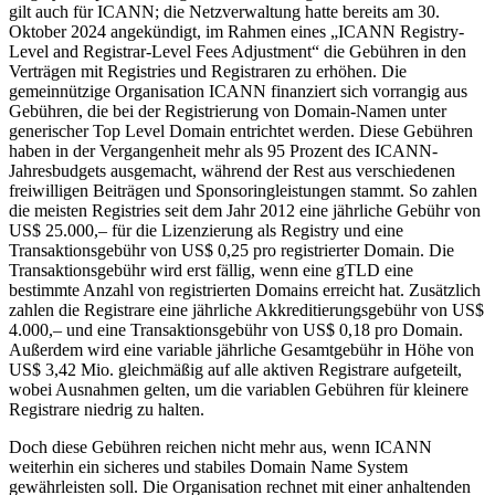
gilt auch für ICANN; die Netzverwaltung hatte bereits am 30.
Oktober 2024 angekündigt, im Rahmen eines „ICANN Registry-
Level and Registrar-Level Fees Adjustment“ die Gebühren in den
Verträgen mit Registries und Registraren zu erhöhen. Die
gemeinnützige Organisation ICANN finanziert sich vorrangig aus
Gebühren, die bei der Registrierung von Domain-Namen unter
generischer Top Level Domain entrichtet werden. Diese Gebühren
haben in der Vergangenheit mehr als 95 Prozent des ICANN-
Jahresbudgets ausgemacht, während der Rest aus verschiedenen
freiwilligen Beiträgen und Sponsoringleistungen stammt. So zahlen
die meisten Registries seit dem Jahr 2012 eine jährliche Gebühr von
US$ 25.000,– für die Lizenzierung als Registry und eine
Transaktionsgebühr von US$ 0,25 pro registrierter Domain. Die
Transaktionsgebühr wird erst fällig, wenn eine gTLD eine
bestimmte Anzahl von registrierten Domains erreicht hat. Zusätzlich
zahlen die Registrare eine jährliche Akkreditierungsgebühr von US$
4.000,– und eine Transaktionsgebühr von US$ 0,18 pro Domain.
Außerdem wird eine variable jährliche Gesamtgebühr in Höhe von
US$ 3,42 Mio. gleichmäßig auf alle aktiven Registrare aufgeteilt,
wobei Ausnahmen gelten, um die variablen Gebühren für kleinere
Registrare niedrig zu halten.
Doch diese Gebühren reichen nicht mehr aus, wenn ICANN
weiterhin ein sicheres und stabiles Domain Name System
gewährleisten soll. Die Organisation rechnet mit einer anhaltenden