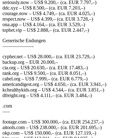
seriously.now – US$ 9.200,– (ca. EUR 7.797,–)
ddc.xyz – US$ 8.500,– (ca. EUR 7.203,–)
courage.now – US$ 4.749,– (ca. EUR 4.025,–)
respect.now – US$ 4.399,– (ca. EUR 3.728,–)
ona.app – US$ 4.164,– (ca. EUR 3.529,–)
topbet.vip – US$ 2.888,– (ca. EUR 2.447,–)
Generische Endungen
——————-
cypher.net – US$ 28.000,– (ca. EUR 23.729,–)
backup.org – EUR 20.000,–
cia.org – US$ 20.630,– (ca. EUR 17.483,–)
rank.org – US$ 9.500,– (ca. EUR 8.051,–)
cabel.org – US$ 7.999,– (ca. EUR 6.779,–)
americandigest.org – US$ 4.650,– (ca. EUR 3.941,–)
kchealthykids.org – US$ 4.544,– (ca. EUR 3.851,–)
dfreight.org – US$ 4.111,– (ca. EUR 3.484,–)
.com
—–
footage.com – US$ 300.000,– (ca. EUR 254.237,–)
aitools.com – US$ 238.000,– (ca. EUR 201.695,–)
okp.com – US$ 150.000,– (ca. EUR 127.119,–)