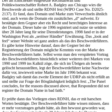
Der als Entscheider eingesetzte Rechtsanwalt und
Politikwissenschaftler Robert A. Badgley aus Chicago wies die
Beschwerde ab und stellte RDNH fest (WIPO Case No. D2025-
2137). Er fand, dass Domain und Marke zum Verwechseln ähnlich
sind, auch wenn die Domain ein zusätzliches „d“ aufweist. Er
bestätigte dem Gegner aber ein Recht und berechtigtes Interesse an
der Domain. Dieser habe sie 1996 registriert und nutze sie seitdem
über 28 Jahre lang für seine Dienstleistungen. 1998 fand er in der
Washington Post als „seriöser Händler“ Erwähnung. Das „look and
feel“ seiner Website sei ganz anders als das des Beschwerdeführers.
Es gäbe keine Hinweise darauf, dass der Gegner bei der
Registrierung der Domain mögliche Kenntnis von der Marke des
Beschwerdeführers hatte. Selbst wenn man den verspäteten Vortrag
des Beschwerdeführers hinsichtlich seiner weiteren drei Marken von
1990 und 1999 ins Kalkül zöge, die sich im Übrigen als bereits
gelöscht herausstellten, legt der Beschwerdeführer keine Nachweise
dafür vor, inwieweit seine Marke im Jahr 1996 bekannt war.
Badgley sah damit das zweite Element der UDRP als nicht erfüllt an
und stellte zur Frage der Bösgläubigkeit lediglich fest: „The Panel
concludes, for the reasons discussed above, that Respondent did not
register the Domain Name in bad faith.“
Er prüfte dann das Vorliegen eines RDNH, das er mit harschen
Worten bestätigte. Der Beschwerdeführer hätte wissen müssen, dass
er mehr vorzutragen gehabt hätte, als ihm bewusst geworden war,