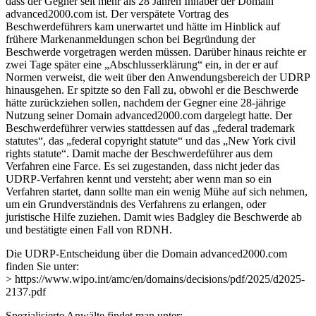
dass der Gegner seit mehr als 28 Jahren Inhaber der Domain
advanced2000.com ist. Der verspätete Vortrag des
Beschwerdeführers kam unerwartet und hätte im Hinblick auf
frühere Markenanmeldungen schon bei Begründung der
Beschwerde vorgetragen werden müssen. Darüber hinaus reichte er
zwei Tage später eine „Abschlusserklärung“ ein, in der er auf
Normen verweist, die weit über den Anwendungsbereich der UDRP
hinausgehen. Er spitzte so den Fall zu, obwohl er die Beschwerde
hätte zurückziehen sollen, nachdem der Gegner eine 28-jährige
Nutzung seiner Domain advanced2000.com dargelegt hatte. Der
Beschwerdeführer verwies stattdessen auf das „federal trademark
statutes“, das „federal copyright statute“ und das „New York civil
rights statute“. Damit mache der Beschwerdeführer aus dem
Verfahren eine Farce. Es sei zugestanden, dass nicht jeder das
UDRP-Verfahren kennt und versteht; aber wenn man so ein
Verfahren startet, dann sollte man ein wenig Mühe auf sich nehmen,
um ein Grundverständnis des Verfahrens zu erlangen, oder
juristische Hilfe zuziehen. Damit wies Badgley die Beschwerde ab
und bestätigte einen Fall von RDNH.
Die UDRP-Entscheidung über die Domain advanced2000.com
finden Sie unter:
> https://www.wipo.int/amc/en/domains/decisions/pdf/2025/d2025-
2137.pdf
Spezialisierte Anwälte findet man unter: