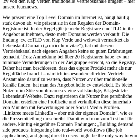
.cv von den Kap Verden traditionelle Vertriebskanäle umgeht – hier
unsere Kurznews.
Wie präsent eine Top Level Domain im Internet ist, hängt häufig
stark davon ab, wie präsent sie in den Regalen der Domain-
Registrare ist. In der Regel gilt: je mehr Registrare eine TLD in ihr
Angebot aufnehmen, desto mehr Domains werden verkauft. Die
Endung .cv, ccTLD von Kap Verde und weltweit vermarktet als
Lebenslauf-Domain („curriculum vitae“), hat mit diesem
Vertriebskanal nach eigenen Angaben keine so guten Erfahrungen
gemacht. Trotz Anmeldung bei über 20 Registraren habe .cv nur
minimale Veränderungen in der Zielgruppe erreicht, so die Registry.
Daher hat man beschlossen, dass das eigene Produkt mehr als nur
Regalfläche braucht – nämlich insbesondere direkten Vertrieb.
Anstatt also darauf zu warten, dass Nutzer .cv über traditionelle
Kanäle finden, hat man das Angebot hello.cv entwickelt. Es bietet
Nutzern im Stile von ihrname.cv eine vollständige, KI-gestützte
Lebenslauf-Website. Dazu registrieren die Nutzer ihre persönliche
Domain, erstellen eine Profilseite und verknüpfen diese innerhalb
von Minuten mit Bewerbungen oder Social-Media-Profilen.
„Linktree meets LinkedIn – aber mit der eigenen Domain“, wie es
die Pressemitteilung umschreibt. Damit wird man zum Testlauf für
andere, künftig eingeführte Domain-Endungen: „Building demand-
side products, integrating into real-world workflows (like job
applications), and going direct to users might be the only way to win