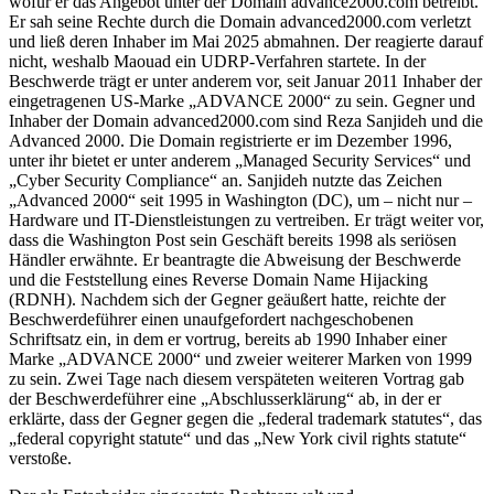
wofür er das Angebot unter der Domain advance2000.com betreibt.
Er sah seine Rechte durch die Domain advanced2000.com verletzt
und ließ deren Inhaber im Mai 2025 abmahnen. Der reagierte darauf
nicht, weshalb Maouad ein UDRP-Verfahren startete. In der
Beschwerde trägt er unter anderem vor, seit Januar 2011 Inhaber der
eingetragenen US-Marke „ADVANCE 2000“ zu sein. Gegner und
Inhaber der Domain advanced2000.com sind Reza Sanjideh und die
Advanced 2000. Die Domain registrierte er im Dezember 1996,
unter ihr bietet er unter anderem „Managed Security Services“ und
„Cyber Security Compliance“ an. Sanjideh nutzte das Zeichen
„Advanced 2000“ seit 1995 in Washington (DC), um – nicht nur –
Hardware und IT-Dienstleistungen zu vertreiben. Er trägt weiter vor,
dass die Washington Post sein Geschäft bereits 1998 als seriösen
Händler erwähnte. Er beantragte die Abweisung der Beschwerde
und die Feststellung eines Reverse Domain Name Hijacking
(RDNH). Nachdem sich der Gegner geäußert hatte, reichte der
Beschwerdeführer einen unaufgefordert nachgeschobenen
Schriftsatz ein, in dem er vortrug, bereits ab 1990 Inhaber einer
Marke „ADVANCE 2000“ und zweier weiterer Marken von 1999
zu sein. Zwei Tage nach diesem verspäteten weiteren Vortrag gab
der Beschwerdeführer eine „Abschlusserklärung“ ab, in der er
erklärte, dass der Gegner gegen die „federal trademark statutes“, das
„federal copyright statute“ und das „New York civil rights statute“
verstoße.