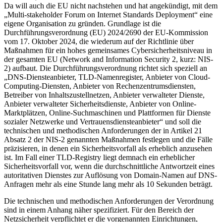
Da will auch die EU nicht nachstehen und hat angekündigt, mit dem
„Multi-stakeholder Forum on Internet Standards Deployment“ eine
eigene Organisation zu gründen. Grundlage ist die
Durchführungsverordnung (EU) 2024/2690 der EU-Kommission
vom 17. Oktober 2024, die wiederum auf der Richtlinie über
Maßnahmen für ein hohes gemeinsames Cybersicherheitsniveau in
der gesamten EU (Network and Information Security 2, kurz: NIS-
2) aufbaut. Die Durchführungsverordnung richtet sich speziell an
„DNS-Diensteanbieter, TLD-Namenregister, Anbieter von Cloud-
Computing-Diensten, Anbieter von Rechenzentrumsdiensten,
Betreiber von Inhaltszustellnetzen, Anbieter verwalteter Dienste,
Anbieter verwalteter Sicherheitsdienste, Anbieter von Online-
Marktplätzen, Online-Suchmaschinen und Plattformen für Dienste
sozialer Netzwerke und Vertrauensdiensteanbieter“ und soll die
technischen und methodischen Anforderungen der in Artikel 21
Absatz 2 der NIS-2 genannten Maßnahmen festlegen und die Fälle
präzisieren, in denen ein Sicherheitsvorfall als erheblich anzusehen
ist. Im Fall einer TLD-Registry liegt demnach ein erheblicher
Sicherheitsvorfall vor, wenn die durchschnittliche Antwortzeit eines
autoritativen Dienstes zur Auflösung von Domain-Namen auf DNS-
Anfragen mehr als eine Stunde lang mehr als 10 Sekunden beträgt.
Die technischen und methodischen Anforderungen der Verordnung
sind in einem Anhang näher spezifiziert. Für den Bereich der
Netzsicherheit verpflichtet er die vorgenannten Einrichtungen,