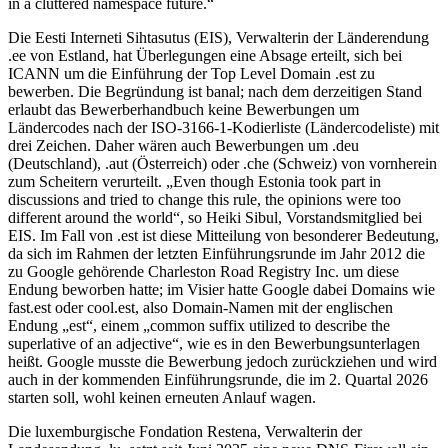
in a cluttered namespace future.“
Die Eesti Interneti Sihtasutus (EIS), Verwalterin der Länderendung
.ee von Estland, hat Überlegungen eine Absage erteilt, sich bei
ICANN um die Einführung der Top Level Domain .est zu
bewerben. Die Begründung ist banal; nach dem derzeitigen Stand
erlaubt das Bewerberhandbuch keine Bewerbungen um
Ländercodes nach der ISO-3166-1-Kodierliste (Ländercodeliste) mit
drei Zeichen. Daher wären auch Bewerbungen um .deu
(Deutschland), .aut (Österreich) oder .che (Schweiz) von vornherein
zum Scheitern verurteilt. „Even though Estonia took part in
discussions and tried to change this rule, the opinions were too
different around the world“, so Heiki Sibul, Vorstandsmitglied bei
EIS. Im Fall von .est ist diese Mitteilung von besonderer Bedeutung,
da sich im Rahmen der letzten Einführungsrunde im Jahr 2012 die
zu Google gehörende Charleston Road Registry Inc. um diese
Endung beworben hatte; im Visier hatte Google dabei Domains wie
fast.est oder cool.est, also Domain-Namen mit der englischen
Endung „est“, einem „common suffix utilized to describe the
superlative of an adjective“, wie es in den Bewerbungsunterlagen
heißt. Google musste die Bewerbung jedoch zurückziehen und wird
auch in der kommenden Einführungsrunde, die im 2. Quartal 2026
starten soll, wohl keinen erneuten Anlauf wagen.
Die luxemburgische Fondation Restena, Verwalterin der