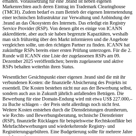
erhalten. Voraussetzung für eine .brand ist neben eigenen
Markenrechten auch deren Eintrag im Trademark Clearinghouse
(TMCH). Zudem bedarf es zum Betrieb der eigenen Internetendung
einer technischen Infrastruktur zur Verwaltung und Anbindung der
.brand an das Ökosystem des Internets. Das erledigt ein Registry
Service Provider (RSP). Von denen gibt es einige von ICANN
akkreditierte, aber auch sie haben begrenzte Kapazitäten, weshalb
man sich frühzeitig über den Markt informieren und die Angebote
vergleichen sollte, um den richtigen Partner zu finden. ICANN hat
zukünftige RSPs bereits einer ersten Prüfung unterzogen. Für die 2.
Runde will ICANN eine Liste der zugelassenen RSPs am 09.
Dezember 2025 veröffentlichen; bereits zugelassene und aktive
RSPs behalten weiterhin ihren Status.
Wesentlicher Gesichtspunkt einer eigenen .brand sind die mit ihr
verbundenen Kosten: die finanzielle Absicherung des Projekts ist
essentiell. Die Kosten bestehen nicht nur aus der Bewerbung selbst,
sondern auch aus in Zukunft jährlich anfallenden Beträgen. Die
Bewerbung für eine Domain-Endung wird mit etwa US$ 227.000,–
zu Buche schlagen – der Preis steht allerdings noch nicht fest.
Weitere Kosten entstehen durch die Dienstleistungen drumherum,
wie Rechts- und Bewerbungsberatung, technische Dienstleister
(RSP), finanzielle Rücklagen für beispielsweise Rechtskonflikte bei
Mehrfachbewerbungen und wiederkehrende Registry- und
Registrierungsgebühren. Eine Budgetierung sollte für mehrere Jahre