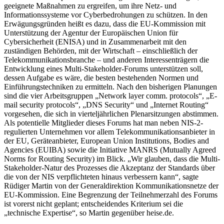
geeignete Maßnahmen zu ergreifen, um ihre Netz- und
Informationssysteme vor Cyberbedrohungen zu schützen. In den
Erwägungsgründen heißt es dazu, dass die EU-Kommission mit
Unterstützung der Agentur der Europäischen Union für
Cybersicherheit (ENISA) und in Zusammenarbeit mit den
zuständigen Behörden, mit der Wirtschaft – einschließlich der
Telekommunikationsbranche – und anderen Interessenträgern die
Entwicklung eines Multi-Stakeholder-Forums unterstützen soll,
dessen Aufgabe es wäre, die besten bestehenden Normen und
Einführungstechniken zu ermitteln. Nach den bisherigen Planungen
sind die vier Arbeitsgruppen „Network layer comm. protocols“, „E-
mail security protocols“, „DNS Security“ und „Internet Routing“
vorgesehen, die sich in vierteljährlichen Plenarsitzungen abstimmen.
Als potentielle Mitglieder dieses Forums hat man neben NIS-2-
regulierten Unternehmen vor allem Telekommunikationsanbieter in
der EU, Geräteanbieter, European Union Institutions, Bodies and
Agencies (EUIBA) sowie die Initiative MANRS (Mutually Agreed
Norms for Routing Security) im Blick. „Wir glauben, dass die Multi-
Stakeholder-Natur des Prozesses die Akzeptanz der Standards über
die von der NIS verpflichteten hinaus verbessern kann“, sagte
Rüdiger Martin von der Generaldirektion Kommunikationsnetze der
EU-Kommission. Eine Begrenzung der Teilnehmerzahl des Forums
ist vorerst nicht geplant; entscheidendes Kriterium sei die
„technische Expertise“, so Martin gegenüber heise.de.