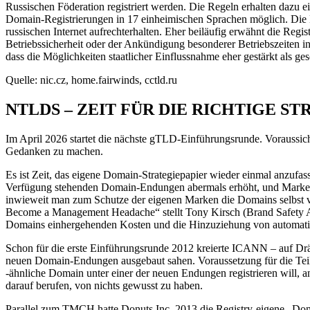
Russischen Föderation registriert werden. Die Regeln erhalten dazu 
Domain-Registrierungen in 17 einheimischen Sprachen möglich. Die Erw
russischen Internet aufrechterhalten. Eher beiläufig erwähnt die Regi
Betriebssicherheit oder der Ankündigung besonderer Betriebszeiten i
dass die Möglichkeiten staatlicher Einflussnahme eher gestärkt als g
Quelle: nic.cz, home.fairwinds, cctld.ru
NTLDS – ZEIT FÜR DIE RICHTIGE ST
Im April 2026 startet die nächste gTLD-Einführungsrunde. Voraussic
Gedanken zu machen.
Es ist Zeit, das eigene Domain-Strategiepapier wieder einmal anzuf
Verfügung stehenden Domain-Endungen abermals erhöht, und Markeninh
inwieweit man zum Schutze der eigenen Marken die Domains selbst v
Become a Management Headache“ stellt Tony Kirsch (Brand Safety Al
Domains einhergehenden Kosten und die Hinzuziehung von automatisie
Schon für die erste Einführungsrunde 2012 kreierte ICANN – auf D
neuen Domain-Endungen ausgebaut sahen. Voraussetzung für die Teil
-ähnliche Domain unter einer der neuen Endungen registrieren will, a
darauf berufen, von nichts gewusst zu haben.
Parallel zum TMCH hatte Donuts Inc. 2013 die Registry-eigene „Dom