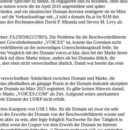
sionelle Sprecher zu finden, zu engagieren und zu bezahlen, ohne dass
zu nutzen sowie die im April 2016 angemeldete und später
nden, und ein ukrainischer Domain-Investor ersteigerte sie im März
 die Verkaufsanfrage mit: „I sold a domain fin.ai for $1M this
h aus den Rechtsanwälten David P. Miranda und Steven M. Levy als
umber: FA2505002157805). Die Probleme für die Beschwerdeführerin
n einer Gewohnheitsmarke „VOICES“ ist, konnte das Gremium nicht
hwerdeführerin an der notwendigen Unterscheidungskraft fehle. Im
m Vergleich mit der Domain voices.ai klar, dass bei der Marke deren
ck auf diese Marke müsse, anders als bei Domains üblich, die
ber eben nicht verwechselbar ähnlich. Damit war bereits das erste
ine verwechselbare Ähnlichkeit zwischen Domain und Marke, die
das allenthalben als gängige Praxis in der Domain-Industrie akzeptiert
ne Domain im März 2025 registriert. Es gäbe keinen Hinweis darauf,
d ihre Marke „VOICES.COM“ als Ziel. Aufgrund seines anerkannten
ite Element der UDRP nicht erfüllt.
chen Kaufpreis von US$ 1 Mio. für die Domain sei zwar ein sehr
unkt des Erwerbs der Domain von der Beschwerdeführerin wusste und
 aktiv zu sein, aber legte lediglich Nachweise für ihre Tätigkeit in
 Selbst wenn der Gegner vor dem Erwerb der Domain im Internet
chwerdeführerin hätte ihre .ai-Domain nicht von sich aus gekündigt,