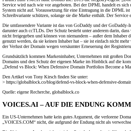
Service wird nach wie vor angeboten. Bei der DPML handelt es sich 
System nicht auf. Voraussetzung für eine Eintragung in die DPML ist
Schreibvariante schützen, solange sie die Marke enthält. Der Service 
Die umfassendere Variante ist das von GoDaddy und der GoDaddy-Ins
darunter auch ccTLDs. Der Schutz besteht unter anderem darin, dass 
nicht freigegeben und können von niemandem – außer dem Inhaber de
genutzt werden, da sie keinen Inhaber hat – sie ist einfach nicht m
der Verlust der Domain wegen versäumter Erneuerung der Registrieru
Grundsätzlich kommen Markeninhaber, Unternehmen mit großen Domain
Domains und den Schutz der eigenen Marke im Hinblick auf die komm
„Defend vs Block: When Defensive Domain Portfolios Become a M
Den Artikel von Tony Kirsch finden Sie unter:
> https://globalblock.co/blog/defend-vs-block-when-defensive-doma
Quelle: eigene Recherche, globalblock.co
VOICES.AI – AUF DIE ENDUNG KOMM
Ein US-Unternehmen hatte kein gutes Argument, die verlorene Domai
„VOICES.COM“ nicht, die aufgrund der Endung nicht als verwechselb