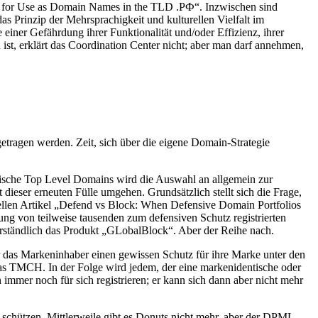
ols for Use as Domain Names in the TLD .РФ“. Inzwischen sind
s Prinzip der Mehrsprachigkeit und kulturellen Vielfalt im
 einer Gefährdung ihrer Funktionalität und/oder Effizienz, ihrer
st, erklärt das Coordination Center nicht; aber man darf annehmen,
tragen werden. Zeit, sich über die eigene Domain-Strategie
erische Top Level Domains wird die Auswahl an allgemein zur
eser erneuten Fülle umgehen. Grundsätzlich stellt sich die Frage,
ellen Artikel „Defend vs Block: When Defensive Domain Portfolios
g von teilweise tausenden zum defensiven Schutz registrierten
erständlich das Produkt „GLobalBlock“. Aber der Reihe nach.
das Markeninhaber einen gewissen Schutz für ihre Marke unter den
as TMCH. In der Folge wird jedem, der eine markenidentische oder
immer noch für sich registrieren; er kann sich dann aber nicht mehr
chützen. Mittlerweile gibt es Donuts nicht mehr, aber der DPML-