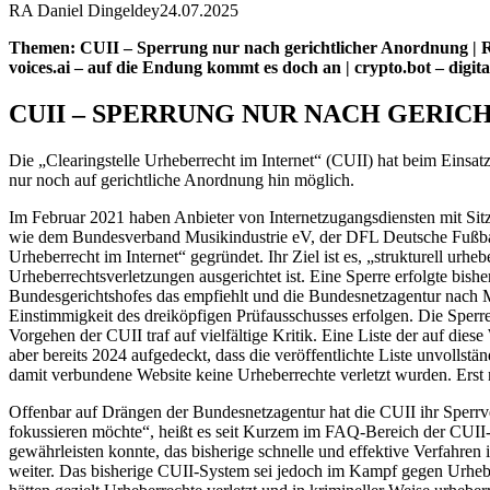
RA Daniel Dingeldey
24.07.2025
Themen: CUII – Sperrung nur nach gerichtlicher Anordnung | RIR
voices.ai – auf die Endung kommt es doch an | crypto.bot – di
CUII – SPERRUNG NUR NACH GERI
Die „Clearingstelle Urheberrecht im Internet“ (CUII) hat beim Einsa
nur noch auf gerichtliche Anordnung hin möglich.
Im Februar 2021 haben Anbieter von Internetzugangsdiensten mit S
wie dem Bundesverband Musikindustrie eV, der DFL Deutsche Fußba
Urheberrecht im Internet“ gegründet. Ihr Ziel ist es, „strukturell u
Urheberrechtsverletzungen ausgerichtet ist. Eine Sperre erfolgte bish
Bundesgerichtshofes das empfiehlt und die Bundesnetzagentur nach 
Einstimmigkeit des dreiköpfigen Prüfausschusses erfolgen. Die Sperre
Vorgehen der CUII traf auf vielfältige Kritik. Eine Liste der auf die
aber bereits 2024 aufgedeckt, dass die veröffentlichte Liste unvollst
damit verbundene Website keine Urheberrechte verletzt wurden. Erst 
Offenbar auf Drängen der Bundesnetzagentur hat die CUII ihr Sperrver
fokussieren möchte“, heißt es seit Kurzem im FAQ-Bereich der CUII-W
gewährleisten konnte, das bisherige schnelle und effektive Verfahren 
weiter. Das bisherige CUII-System sei jedoch im Kampf gegen Urhebe