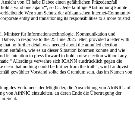
Ansicht von CI habe Dabee einen gefährlichen Präzedenzfall
 hold a valid one again?“, so CI. Jede künftige Abstimmung könnte
ig verbleibende Weg zum Schutz der afrikanischen Internet-Community
porate entity and transitioning its responsibilities to a more trusted
, Minister für Informationstechnologie, Kommunikation und
ee, in response to the 25 June 2025 letter, provided a letter with
 that no further detail was needed about the annulled election
tion entfallen, wie es zu dieser Situation kommen konnte und wie
d its intention to press forward to hold a new election without any
ematic.“ Allerdings verwahre sich ICANN ausdrücklich gegen die
ar that nothing could be further from the truth“, wird Lindqvist
sgemäß gewählter Vorstand sollte das Gremium sein, das im Namen von
lung des Vertrauens der Mitglieder, die Ausrichtung von AfriNIC auf
ng von AfriNIC einzuleiten, an deren Ende die Übertragung der
in Sicht.