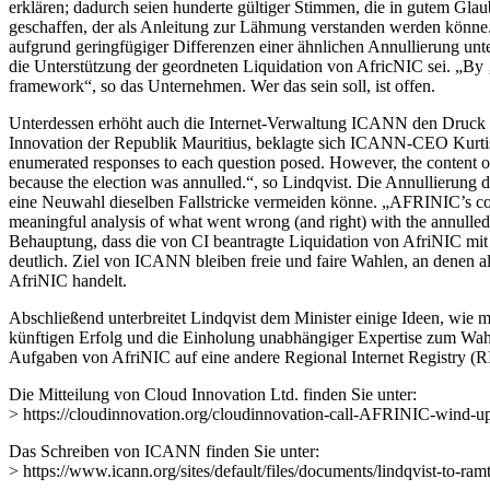
erklären; dadurch seien hunderte gültiger Stimmen, die in gutem G
geschaffen, der als Anleitung zur Lähmung verstanden werden könne. 
aufgrund geringfügiger Differenzen einer ähnlichen Annullierung unt
die Unterstützung der geordneten Liquidation von AfricNIC sei. „By ‚wi
framework“, so das Unternehmen. Wer das sein soll, ist offen.
Unterdessen erhöht auch die Internet-Verwaltung ICANN den Druck a
Innovation der Republik Mauritius, beklagte sich ICANN-CEO Kurtis L
enumerated responses to each question posed. However, the content of 
because the election was annulled.“, so Lindqvist. Die Annullierung
eine Neuwahl dieselben Fallstricke vermeiden könne. „AFRINIC’s contin
meaningful analysis of what went wrong (and right) with the annulle
Behauptung, dass die von CI beantragte Liquidation von AfriNIC mit
deutlich. Ziel von ICANN bleiben freie und faire Wahlen, an denen 
AfriNIC handelt.
Abschließend unterbreitet Lindqvist dem Minister einige Ideen, wie 
künftigen Erfolg und die Einholung unabhängiger Expertise zum Wahl
Aufgaben von AfriNIC auf eine andere Regional Internet Registry (RIR
Die Mitteilung von Cloud Innovation Ltd. finden Sie unter:
> https://cloudinnovation.org/cloudinnovation-call-AFRINIC-wind-up
Das Schreiben von ICANN finden Sie unter:
> https://www.icann.org/sites/default/files/documents/lindqvist-to-ra