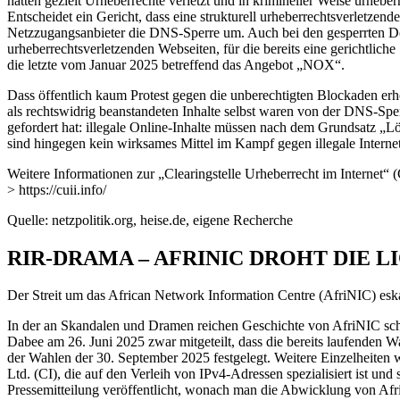
hätten gezielt Urheberrechte verletzt und in krimineller Weise urhebe
Entscheidet ein Gericht, dass eine strukturell urheberrechtsverletzend
Netzzugangsanbieter die DNS-Sperre um. Auch bei den gesperrten Domai
urheberrechtsverletzenden Webseiten, für die bereits eine gerichtlic
die letzte vom Januar 2025 betreffend das Angebot „NOX“.
Dass öffentlich kaum Protest gegen die unberechtigten Blockaden erh
als rechtswidrig beanstandeten Inhalte selbst waren von der DNS-Sper
gefordert hat: illegale Online-Inhalte müssen nach dem Grundsatz „
sind hingegen kein wirksames Mittel im Kampf gegen illegale Interneti
Weitere Informationen zur „Clearingstelle Urheberrecht im Internet“ (
> https://cuii.info/
Quelle: netzpolitik.org, heise.de, eigene Recherche
RIR-DRAMA – AFRINIC DROHT DIE L
Der Streit um das African Network Information Centre (AfriNIC) eskali
In der an Skandalen und Dramen reichen Geschichte von AfriNIC sch
Dabee am 26. Juni 2025 zwar mitgeteilt, dass die bereits laufenden 
der Wahlen der 30. September 2025 festgelegt. Weitere Einzelheiten 
Ltd. (CI), die auf den Verleih von IPv4-Adressen spezialisiert ist un
Pressemitteilung veröffentlicht, wonach man die Abwicklung von AfriN