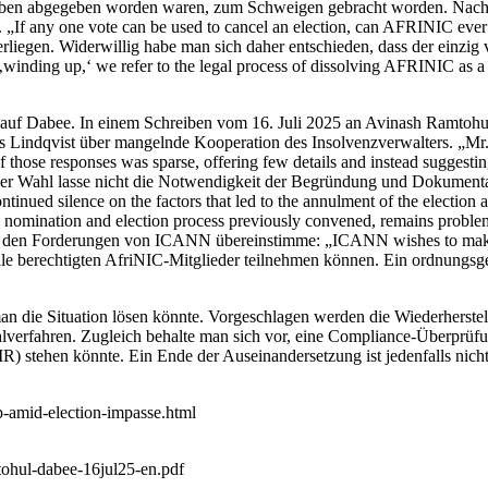
lauben abgegeben worden waren, zum Schweigen gebracht worden. Nach 
„If any one vote can be used to cancel an election, can AFRINIC ever
erliegen. Widerwillig habe man sich daher entschieden, dass der einz
nding up,‘ we refer to the legal process of dissolving AFRINIC as a cor
uf Dabee. In einem Schreiben vom 16. Juli 2025 an Avinash Ramtohul
indqvist über mangelnde Kooperation des Insolvenzverwalters. „Mr. Dab
those responses was sparse, offering few details and instead suggesting
 der Wahl lasse nicht die Notwendigkeit der Begründung und Dokumenta
ued silence on the factors that led to the annulment of the election an
d nomination and election process previously convened, remains probl
 den Forderungen von ICANN übereinstimme: „ICANN wishes to make cle
alle berechtigten AfriNIC-Mitglieder teilnehmen können. Ein ordnung
man die Situation lösen könnte. Vorgeschlagen werden die Wiederherstel
verfahren. Zugleich behalte man sich vor, eine Compliance-Überprüfu
) stehen könnte. Ein Ende der Auseinandersetzung ist jedenfalls nicht 
-amid-election-impasse.html
mtohul-dabee-16jul25-en.pdf