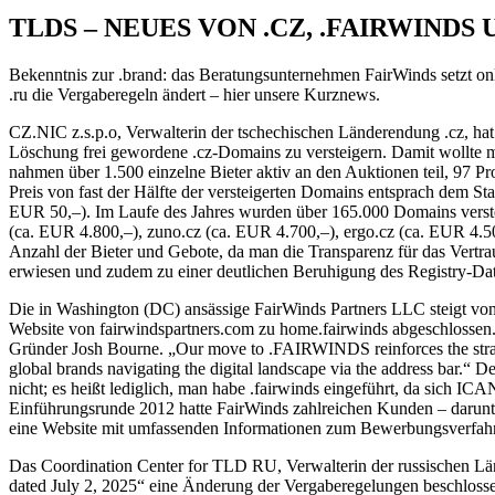
TLDS – NEUES VON .CZ, .FAIRWINDS 
Bekenntnis zur .brand: das Beratungsunternehmen FairWinds setzt on
.ru die Vergaberegeln ändert – hier unsere Kurznews.
CZ.NIC z.s.p.o, Verwalterin der tschechischen Länderendung .cz, hat
Löschung frei gewordene .cz-Domains zu versteigern. Damit wollte 
nahmen über 1.500 einzelne Bieter aktiv an den Auktionen teil, 97 
Preis von fast der Hälfte der versteigerten Domains entsprach dem St
EUR 50,–). Im Laufe des Jahres wurden über 165.000 Domains verstei
(ca. EUR 4.800,–), zuno.cz (ca. EUR 4.700,–), ergo.cz (ca. EUR 4.50
Anzahl der Bieter und Gebote, da man die Transparenz für das Vertrau
erwiesen und zudem zu einer deutlichen Beruhigung des Registry-Dat
Die in Washington (DC) ansässige FairWinds Partners LLC steigt vo
Website von fairwindspartners.com zu home.fairwinds abgeschlossen. „
Gründer Josh Bourne. „Our move to .FAIRWINDS reinforces the strategi
global brands navigating the digital landscape via the address bar.“ 
nicht; es heißt lediglich, man habe .fairwinds eingeführt, da sich 
Einführungsrunde 2012 hatte FairWinds zahlreichen Kunden – darunte
eine Website mit umfassenden Informationen zum Bewerbungsverfahren e
Das Coordination Center for TLD RU, Verwalterin der russischen Län
dated July 2, 2025“ eine Änderung der Vergaberegelungen beschlos