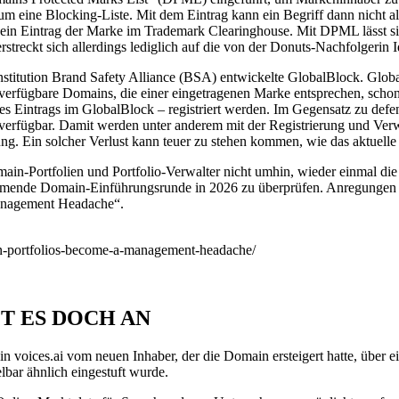
um eine Blocking-Liste. Mit dem Eintrag kann ein Begriff dann nicht 
 ein Eintrag der Marke im Trademark Clearinghouse. Mit DPML lässt si
erstreckt sich allerdings lediglich auf die von der Donuts-Nachfolgeri
titution Brand Safety Alliance (BSA) entwickelte GlobalBlock. Globa
verfügbare Domains, die einer eingetragenen Marke entsprechen, schon 
s Eintrags im GlobalBlock – registriert werden. Im Gegensatz zu defe
ehr verfügbar. Damit werden unter anderem mit der Registrierung und V
ng. Ein solcher Verlust kann teuer zu stehen kommen, wie das aktuell
-Portfolien und Portfolio-Verwalter nicht umhin, wieder einmal die 
ende Domain-Einführungsrunde in 2026 zu überprüfen. Anregungen für
anagement Headache“.
in-portfolios-become-a-management-headache/
T ES DOCH AN
n voices.ai vom neuen Inhaber, der die Domain ersteigert hatte, übe
ar ähnlich eingestuft wurde.