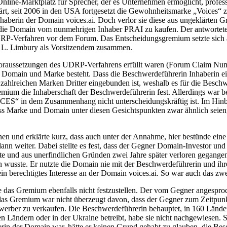
 Online-Marktplatz für Sprecher, der es Unternehmen ermöglicht, profes
klärt, seit 2006 in den USA fortgesetzt die Gewohnheitsmarke „Voices“ 
rin der Domain voices.ai. Doch verlor sie diese aus ungeklärten Grü
e Domain vom nunmehrigen Inhaber PRAI zu kaufen. Der antwortete auf
in UDRP-Verfahren vor dem Forum. Das Entscheidungsgremium setzte sic
an L. Limbury als Vorsitzendem zusammen.
 Voraussetzungen des UDRP-Verfahrens erfüllt waren (Forum Claim N
chen Domain und Marke besteht. Dass die Beschwerdeführerin Inhaberi
in zahlreichen Marken Dritter eingebunden ist, weshalb es für die Besc
um die Inhaberschaft der Beschwerdeführerin fest. Allerdings war bei
ES“ in dem Zusammenhang nicht unterscheidungskräftig ist. Im Hinbli
 Marke und Domain unter diesen Gesichtspunkten zwar ähnlich seien, a
nnen und erklärte kurz, dass auch unter der Annahme, hier bestünde e
ann weiter. Dabei stellte es fest, dass der Gegner Domain-Investor und 
rte und aus unerfindlichen Gründen zwei Jahre später verloren gegange
rerin wusste. Er nutzte die Domain nie mit der Beschwerdeführerin un
in berechtigtes Interesse an der Domain voices.ai. So war auch das zwe
 das Gremium ebenfalls nicht festzustellen. Der vom Gegner angespro
er das Gremium war nicht überzeugt davon, dass der Gegner zum Zeitp
tbewerber zu verkaufen. Die Beschwerdeführerin behauptet, in 160 Ländern
 Ländern oder in der Ukraine betreibt, habe sie nicht nachgewiesen.
aberin der Domain war, hätte er keinen Grund gehabt zu glauben, die Bes