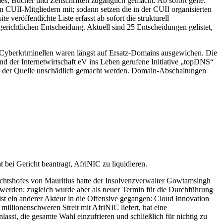
mes, Bücher und Zeitschriften zugänglich gemacht. Ab sofort gelte:
len CUII-Mitgliedern mit; sodann setzen die in der CUII organisierten
röffentlichte Liste erfasst ab sofort die strukturell
gerichtlichen Entscheidung. Aktuell sind 25 Entscheidungen gelistet,
e Cyberkriminellen waren längst auf Ersatz-Domains ausgewichen. Die
nd der Internetwirtschaft eV ins Leben gerufene Initiative „topDNS“
 an der Quelle unschädlich gemacht werden. Domain-Abschaltungen
 bei Gericht beantragt, AfriNIC zu liquidieren.
chtshofes von Mauritius hatte der Insolvenzverwalter Gowtamsingh
 werden; zugleich wurde aber als neuer Termin für die Durchführung
st ein anderer Akteur in die Offensive gegangen: Cloud Innovation
millionenschweren Streit mit AfriNIC liefert, hat eine
sst, die gesamte Wahl einzufrieren und schließlich für nichtig zu