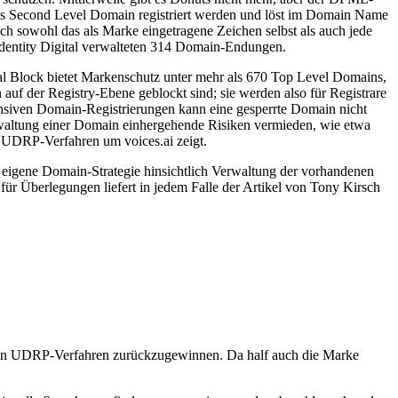
als Second Level Domain registriert werden und löst im Domain Name
ch sowohl das als Marke eingetragene Zeichen selbst als auch jede
n Identity Digital verwalteten 314 Domain-Endungen.
l Block bietet Markenschutz unter mehr als 670 Top Level Domains,
auf der Registry-Ebene geblockt sind; sie werden also für Registrare
nsiven Domain-Registrierungen kann eine gesperrte Domain nicht
erwaltung einer Domain einhergehende Risiken vermieden, wie etwa
e UDRP-Verfahren um voices.ai zeigt.
eigene Domain-Strategie hinsichtlich Verwaltung der vorhandenen
 Überlegungen liefert in jedem Falle der Artikel von Tony Kirsch
r ein UDRP-Verfahren zurückzugewinnen. Da half auch die Marke