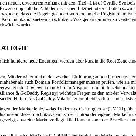
einen neuen, erweiterten Anhang mit dem Titel „List of Cyrillic Symb
eiterung soll die Zahl der russischen Internetnutzer erhöhen sowie da
stry zudem, dass die Regeln geändert wurden, um die Registrare im Falle
n Kommunikationsnetzen zu schützen. Was genau darunter zu verstehen i
eschwächt wurden.
RATEGIE
htlich hunderte neue Endungen werden über kurz in die Root Zone einge
assen. Mit der näher rückenden zweiten Einführungsrunde für neue gen
aber als auch Domain-Portfoliomanager müssen prüfen, wie sie mit di
erwaltet oder inwieweit man Hilfe in Anspruch nimmt. In seinem aktu
liance & GoDaddy Registry) wichtige Fragen zu den mit der Verwaltun
rten Hilfen. Als GoDaddy-Mitarbeiter empfiehlt sich für ihn selbstv
rängen der Markenlobby – das Trademark Clearinghouse (TMCH), über 
nahme an diesem Schutzsystem ist der Eintrag der eigenen Marke in d
ngezeigt, dass eine Marke vorliegt. Die Domain kann der Besteller dann 
ains Protected Marks List“ (DPML) eingeführt, um Markeninhaber zu s