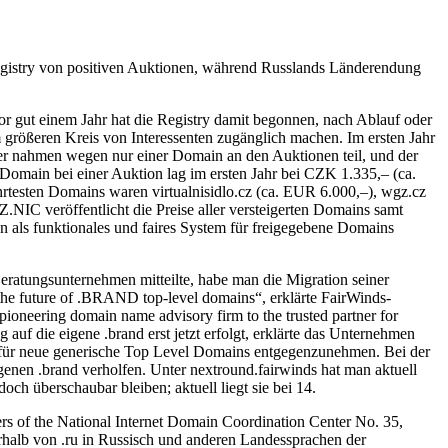
Registry von positiven Auktionen, während Russlands Länderendung
r gut einem Jahr hat die Registry damit begonnen, nach Ablauf oder
größeren Kreis von Interessenten zugänglich machen. Im ersten Jahr
ner nahmen wegen nur einer Domain an den Auktionen teil, und der
 Domain bei einer Auktion lag im ersten Jahr bei CZK 1.335,– (ca.
rtesten Domains waren virtualnisidlo.cz (ca. EUR 6.000,–), wgz.cz
NIC veröffentlicht die Preise aller versteigerten Domains samt
en als funktionales und faires System für freigegebene Domains
ratungsunternehmen mitteilte, habe man die Migration seiner
n the future of .BRAND top-level domains“, erklärte FairWinds-
ioneering domain name advisory firm to the trusted partner for
auf die eigene .brand erst jetzt erfolgt, erklärte das Unternehmen
äge für neue generische Top Level Domains entgegenzunehmen. Bei der
enen .brand verholfen. Unter nextround.fairwinds hat man aktuell
ch überschaubar bleiben; aktuell liegt sie bei 14.
s of the National Internet Domain Coordination Center No. 35,
alb von .ru in Russisch und anderen Landessprachen der