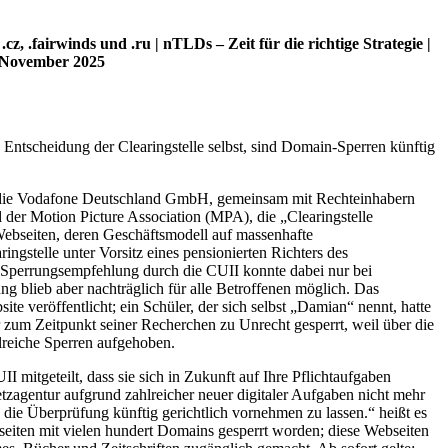
.fairwinds und .ru | nTLDs – Zeit für die richtige Strategie |
m November 2025
Entscheidung der Clearingstelle selbst, sind Domain-Sperren künftig
d die Vodafone Deutschland GmbH, gemeinsam mit Rechteinhabern
 Motion Picture Association (MPA), die „Clearingstelle
 Webseiten, deren Geschäftsmodell auf massenhafte
ngstelle unter Vorsitz eines pensionierten Richters des
 Sperrungsempfehlung durch die CUII konnte dabei nur bei
ng blieb aber nachträglich für alle Betroffenen möglich. Das
e veröffentlicht; ein Schüler, der sich selbst „Damian“ nennt, hatte
ar zum Zeitpunkt seiner Recherchen zu Unrecht gesperrt, weil über die
lreiche Sperren aufgehoben.
mitgeteilt, dass sie sich in Zukunft auf Ihre Pflichtaufgaben
tzagentur aufgrund zahlreicher neuer digitaler Aufgaben nicht mehr
, die Überprüfung künftig gerichtlich vornehmen zu lassen.“ heißt es
seiten mit vielen hundert Domains gesperrt worden; diese Webseiten