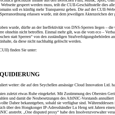
rrechtlich geschützte Inhalte aus den Bereichen Film, Musik, Sport, Ga
e Webseite gesperrt werden muss, teilt die CUII-Geschäftsstelle dies al
ns soll es künftig mehr Transparenz geben. Die auf der CUII-Website ve
he Sperranordnung erlassen wurde, mit dem jeweiligen Aktenzeichen der 
oben wurde, dürfte an der Ineffektivität von DNS-Sperren liegen – di
re ohnehin nicht betroffen. Einmal mehr gilt, was die vom eco – Verba
Löschen statt Sperren“ von den zuständigen Strafverfolgungsbehörden
nhalte, da diese nicht nachhaltig gelöscht werden.
CUII) finden Sie unter:
IQUIDIERUNG
ert weiter: die auf den Seychellen ansässige Cloud Innovation Ltd. hat
ien zuletzt etwas Ruhe eingekehrt. Mit Zustimmung des Obersten Geri
Wahlen und damit die Neubesetzungen des AfriNIC-Vorstands annulliert
wollte Dabee bekanntgeben, sobald sie verfügbar sind. Währenddessen i
d sich über den Hongkonger IP-Adresshändler Lu Heng seit Jahren einen 
IC anstrebt. „One disputed proxy“ habe den Insolvenzverwalter veranla