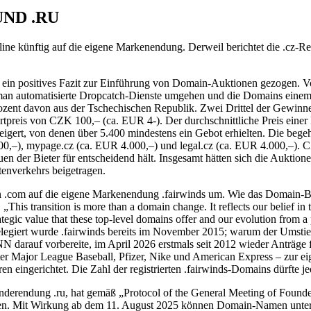
UND .RU
line künftig auf die eigene Markenendung. Derweil berichtet die .cz-
 ein positives Fazit zur Einführung von Domain-Auktionen gezogen. Vo
man automatisierte Dropcatch-Dienste umgehen und die Domains einem 
Prozent davon aus der Tschechischen Republik. Zwei Drittel der Gewin
artpreis von CZK 100,– (ca. EUR 4-). Der durchschnittliche Preis einer
gert, von denen über 5.400 mindestens ein Gebot erhielten. Die begeh
0,–), mypage.cz (ca. EUR 4.000,–) und legal.cz (ca. EUR 4.000,–). CZ.
en der Bieter für entscheidend hält. Insgesamt hätten sich die Auktion
enverkehrs beigetragen.
n .com auf die eigene Markenendung .fairwinds um. Wie das Domain-Be
This transition is more than a domain change. It reflects our belief i
c value that these top-level domains offer and our evolution from a p
Delegiert wurde .fairwinds bereits im November 2015; warum der Umstieg 
ICANN darauf vorbereite, im April 2026 erstmals seit 2012 wieder Antr
r Major League Baseball, Pfizer, Nike und American Express – zur eig
ingerichtet. Die Zahl der registrierten .fairwinds-Domains dürfte jedo
derendung .ru, hat gemäß „Protocol of the General Meeting of Founder
sen. Mit Wirkung ab dem 11. August 2025 können Domain-Namen unterh