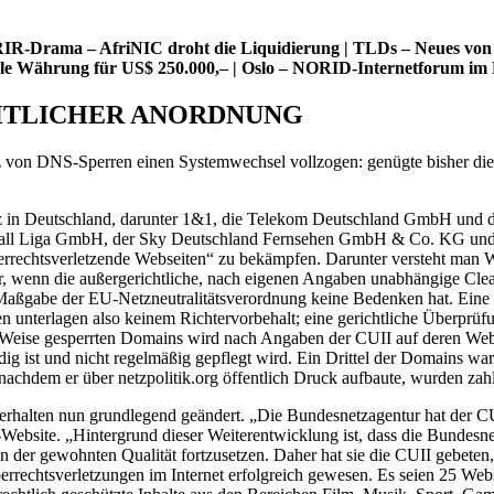
-Drama – AfriNIC droht die Liquidierung | TLDs – Neues von .cz, 
gitale Währung für US$ 250.000,– | Oslo – NORID-Internetforum i
CHTLICHER ANORDNUNG
tz von DNS-Sperren einen Systemwechsel vollzogen: genügte bisher die 
itz in Deutschland, darunter 1&1, die Telekom Deutschland GmbH un
ll Liga GmbH, der Sky Deutschland Fernsehen GmbH & Co. KG und der
rheberrechtsverletzende Webseiten“ zu bekämpfen. Darunter versteht man
er, wenn die außergerichtliche, nach eigenen Angaben unabhängige Cleari
Maßgabe der EU-Netzneutralitätsverordnung keine Bedenken hat. Eine
n unterlagen also keinem Richtervorbehalt; eine gerichtliche Überprüfu
se Weise gesperrten Domains wird nach Angaben der CUII auf deren Websit
ändig ist und nicht regelmäßig gepflegt wird. Ein Drittel der Domains w
nachdem er über netzpolitik.org öffentlich Druck aufbaute, wurden zah
halten nun grundlegend geändert. „Die Bundesnetzagentur hat der CUII 
ebsite. „Hintergrund dieser Weiterentwicklung ist, dass die Bundesne
in der gewohnten Qualität fortzusetzen. Daher hat sie die CUII gebeten
rrechtsverletzungen im Internet erfolgreich gewesen. Es seien 25 Web