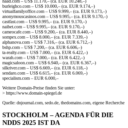
naad.com – US$ 11.170,– (ca. EUR 10.248,–)
burleighco.com – US$ 10.000,– (ca. EUR 9.174,–)
virtualfamilyoffice.com – US$ 9.999,– (ca. EUR 9.173,–)
anonymouscasinos.com – US$ 9.995,– (ca. EUR 9.170,–)
castfast.com – US$ 9.995,– (ca. EUR 9.170,–)
naibet.com – US$ 9.995,– (ca. EUR 9.170,–)
cameocafe.com – US$ 9.200,– (ca. EUR 8.440,–)
sompex.com – US$ 8.000,– (ca. EUR 7.339,–)
alphanova.com – US$ 7.316,– (ca. EUR 6.712,–)
bshp.com – US$ 7.200,– (ca. EUR 6.606,–)
ta-realty.com – US$ 7.000,– (ca. EUR 6.422,–)
warah.com – US$ 7.000,– (ca. EUR 6.422,–)
magicsaloon.com – US$ 6.940,– (ca. EUR 6.367,–)
silkriver.com – US$ 6.669,– (ca. EUR 6.118,–)
sendaro.com – US$ 6.615,– (ca. EUR 6.069,–)
specialism.com – EUR 6.000,–
Weitere Domain-Preise finden Sie unter:
> https://www.domain-spiegel.de
Quelle: dnjournal.com, sedo.de, thedomains.com, eigene Recherche
STOCKHOLM – AGENDA FÜR DIE
NDDS 2025 IST DA