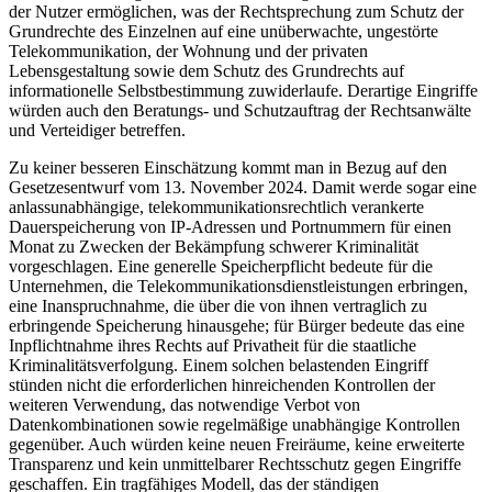
der Nutzer ermöglichen, was der Rechtsprechung zum Schutz der
Grundrechte des Einzelnen auf eine unüberwachte, ungestörte
Telekommunikation, der Wohnung und der privaten
Lebensgestaltung sowie dem Schutz des Grundrechts auf
informationelle Selbstbestimmung zuwiderlaufe. Derartige Eingriffe
würden auch den Beratungs- und Schutzauftrag der Rechtsanwälte
und Verteidiger betreffen.
Zu keiner besseren Einschätzung kommt man in Bezug auf den
Gesetzesentwurf vom 13. November 2024. Damit werde sogar eine
anlassunabhängige, telekommunikationsrechtlich verankerte
Dauerspeicherung von IP-Adressen und Portnummern für einen
Monat zu Zwecken der Bekämpfung schwerer Kriminalität
vorgeschlagen. Eine generelle Speicherpflicht bedeute für die
Unternehmen, die Telekommunikationsdienstleistungen erbringen,
eine Inanspruchnahme, die über die von ihnen vertraglich zu
erbringende Speicherung hinausgehe; für Bürger bedeute das eine
Inpflichtnahme ihres Rechts auf Privatheit für die staatliche
Kriminalitätsverfolgung. Einem solchen belastenden Eingriff
stünden nicht die erforderlichen hinreichenden Kontrollen der
weiteren Verwendung, das notwendige Verbot von
Datenkombinationen sowie regelmäßige unabhängige Kontrollen
gegenüber. Auch würden keine neuen Freiräume, keine erweiterte
Transparenz und kein unmittelbarer Rechtsschutz gegen Eingriffe
geschaffen. Ein tragfähiges Modell, das der ständigen