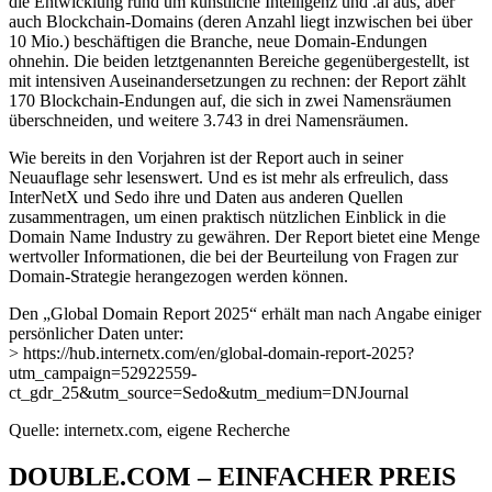
die Entwicklung rund um künstliche Intelligenz und .ai aus, aber
auch Blockchain-Domains (deren Anzahl liegt inzwischen bei über
10 Mio.) beschäftigen die Branche, neue Domain-Endungen
ohnehin. Die beiden letztgenannten Bereiche gegenübergestellt, ist
mit intensiven Auseinandersetzungen zu rechnen: der Report zählt
170 Blockchain-Endungen auf, die sich in zwei Namensräumen
überschneiden, und weitere 3.743 in drei Namensräumen.
Wie bereits in den Vorjahren ist der Report auch in seiner
Neuauflage sehr lesenswert. Und es ist mehr als erfreulich, dass
InterNetX und Sedo ihre und Daten aus anderen Quellen
zusammentragen, um einen praktisch nützlichen Einblick in die
Domain Name Industry zu gewähren. Der Report bietet eine Menge
wertvoller Informationen, die bei der Beurteilung von Fragen zur
Domain-Strategie herangezogen werden können.
Den „Global Domain Report 2025“ erhält man nach Angabe einiger
persönlicher Daten unter:
> https://hub.internetx.com/en/global-domain-report-2025?
utm_campaign=52922559-
ct_gdr_25&utm_source=Sedo&utm_medium=DNJournal
Quelle: internetx.com, eigene Recherche
DOUBLE.COM – EINFACHER PREIS