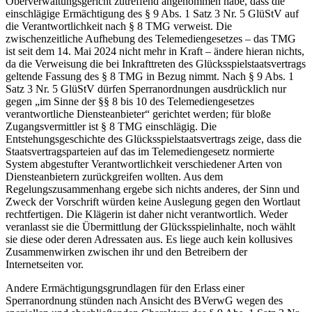
Oberverwaltungsgericht zutreffend angenommen habe, dass die
einschlägige Ermächtigung des § 9 Abs. 1 Satz 3 Nr. 5 GlüStV auf
die Verantwortlichkeit nach § 8 TMG verweist. Die
zwischenzeitliche Aufhebung des Telemediengesetzes – das TMG
ist seit dem 14. Mai 2024 nicht mehr in Kraft – ändere hieran nichts,
da die Verweisung die bei Inkrafttreten des Glücksspielstaatsvertrags
geltende Fassung des § 8 TMG in Bezug nimmt. Nach § 9 Abs. 1
Satz 3 Nr. 5 GlüStV dürfen Sperranordnungen ausdrücklich nur
gegen „im Sinne der §§ 8 bis 10 des Telemediengesetzes
verantwortliche Diensteanbieter“ gerichtet werden; für bloße
Zugangsvermittler ist § 8 TMG einschlägig. Die
Entstehungsgeschichte des Glücksspielstaatsvertrags zeige, dass die
Staatsvertragsparteien auf das im Telemediengesetz normierte
System abgestufter Verantwortlichkeit verschiedener Arten von
Diensteanbietern zurückgreifen wollten. Aus dem
Regelungszusammenhang ergebe sich nichts anderes, der Sinn und
Zweck der Vorschrift würden keine Auslegung gegen den Wortlaut
rechtfertigen. Die Klägerin ist daher nicht verantwortlich. Weder
veranlasst sie die Übermittlung der Glücksspielinhalte, noch wählt
sie diese oder deren Adressaten aus. Es liege auch kein kollusives
Zusammenwirken zwischen ihr und den Betreibern der
Internetseiten vor.
Andere Ermächtigungsgrundlagen für den Erlass einer
Sperranordnung stünden nach Ansicht des BVerwG wegen des