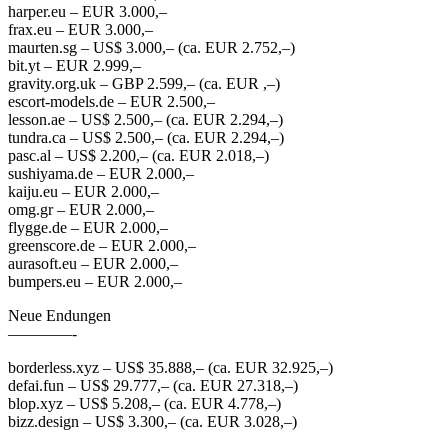
harper.eu – EUR 3.000,–
frax.eu – EUR 3.000,–
maurten.sg – US$ 3.000,– (ca. EUR 2.752,–)
bit.yt – EUR 2.999,–
gravity.org.uk – GBP 2.599,– (ca. EUR ,–)
escort-models.de – EUR 2.500,–
lesson.ae – US$ 2.500,– (ca. EUR 2.294,–)
tundra.ca – US$ 2.500,– (ca. EUR 2.294,–)
pasc.al – US$ 2.200,– (ca. EUR 2.018,–)
sushiyama.de – EUR 2.000,–
kaiju.eu – EUR 2.000,–
omg.gr – EUR 2.000,–
flygge.de – EUR 2.000,–
greenscore.de – EUR 2.000,–
aurasoft.eu – EUR 2.000,–
bumpers.eu – EUR 2.000,–
Neue Endungen
————-
borderless.xyz – US$ 35.888,– (ca. EUR 32.925,–)
defai.fun – US$ 29.777,– (ca. EUR 27.318,–)
blop.xyz – US$ 5.208,– (ca. EUR 4.778,–)
bizz.design – US$ 3.300,– (ca. EUR 3.028,–)