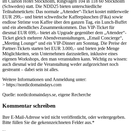
im Clarion Hotel Stockholm, Ringvägen 104 in 118 60 Stockholm
(Schweden) statt. Die NDD25 bieten unterschiedliche
Teilnahmetickets: Das normale „Attendee“-Ticket kostet mittlerweile
EUR 299,– und bietet schwedische Kaffeepäuschen (Fika) sowie
endlose Ströme von Kaffee über den ganzen Tag, ein Lunch-Buffet
und ein abendliches Zusammenkommen. Das VIP-Ticket für
diesmal EUR 699,– bietet als Upgrade gegenüber dem „Attendee“-
Ticket gleich mehrere Abendveranstaltungen, „Email Concierge“,
„Meeting Lounge“ und ein VIP-Dinner am Sonntag. Die Preise der
Partner-Tickets starten bei EUR 3.000,– und bieten jede Menge
Möglichkeiten, sein Unternehmen darzustellen, inklusive eines
eigenen Workshops, den man veranstalten kann. Wichtig zu wissen:
auch diesmal wird die Veranstaltung weder aufgezeichnet noch
gestreamt – dabei sein ist alles.
Weitere Informationen und Anmeldung unter:
> https://nordicdomaindays.com
Quelle: nordicdomaindays.se, eigene Recherche
Kommentar schreiben
Ihre E-Mail-Adresse wird nicht veröffentlicht, oder weitergegeben.
Bitte füllen Sie die gekennzeichneten Felder aus.
*