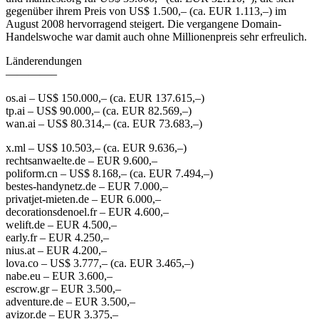
gegenüber ihrem Preis von US$ 1.500,– (ca. EUR 1.113,–) im
August 2008 hervorragend steigert. Die vergangene Domain-
Handelswoche war damit auch ohne Millionenpreis sehr erfreulich.
Länderendungen
————–
os.ai – US$ 150.000,– (ca. EUR 137.615,–)
tp.ai – US$ 90.000,– (ca. EUR 82.569,–)
wan.ai – US$ 80.314,– (ca. EUR 73.683,–)
x.ml – US$ 10.503,– (ca. EUR 9.636,–)
rechtsanwaelte.de – EUR 9.600,–
poliform.cn – US$ 8.168,– (ca. EUR 7.494,–)
bestes-handynetz.de – EUR 7.000,–
privatjet-mieten.de – EUR 6.000,–
decorationsdenoel.fr – EUR 4.600,–
welift.de – EUR 4.500,–
early.fr – EUR 4.250,–
nius.at – EUR 4.200,–
lova.co – US$ 3.777,– (ca. EUR 3.465,–)
nabe.eu – EUR 3.600,–
escrow.gr – EUR 3.500,–
adventure.de – EUR 3.500,–
avizor.de – EUR 3.375,–