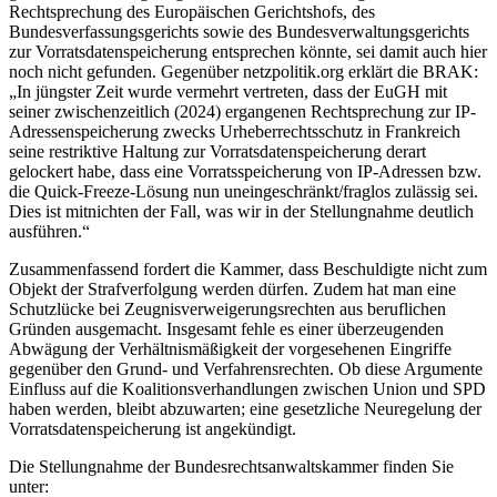
Rechtsprechung des Europäischen Gerichtshofs, des
Bundesverfassungsgerichts sowie des Bundesverwaltungsgerichts
zur Vorratsdatenspeicherung entsprechen könnte, sei damit auch hier
noch nicht gefunden. Gegenüber netzpolitik.org erklärt die BRAK:
„In jüngster Zeit wurde vermehrt vertreten, dass der EuGH mit
seiner zwischenzeitlich (2024) ergangenen Rechtsprechung zur IP-
Adressenspeicherung zwecks Urheberrechtsschutz in Frankreich
seine restriktive Haltung zur Vorratsdatenspeicherung derart
gelockert habe, dass eine Vorratsspeicherung von IP-Adressen bzw.
die Quick-Freeze-Lösung nun uneingeschränkt/fraglos zulässig sei.
Dies ist mitnichten der Fall, was wir in der Stellungnahme deutlich
ausführen.“
Zusammenfassend fordert die Kammer, dass Beschuldigte nicht zum
Objekt der Strafverfolgung werden dürfen. Zudem hat man eine
Schutzlücke bei Zeugnisverweigerungsrechten aus beruflichen
Gründen ausgemacht. Insgesamt fehle es einer überzeugenden
Abwägung der Verhältnismäßigkeit der vorgesehenen Eingriffe
gegenüber den Grund- und Verfahrensrechten. Ob diese Argumente
Einfluss auf die Koalitionsverhandlungen zwischen Union und SPD
haben werden, bleibt abzuwarten; eine gesetzliche Neuregelung der
Vorratsdatenspeicherung ist angekündigt.
Die Stellungnahme der Bundesrechtsanwaltskammer finden Sie
unter: