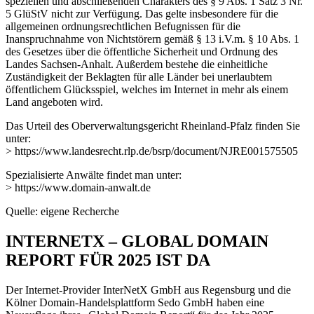
speziellen und abschließenden Charakters des § 9 Abs. 1 Satz 3 Nr.
5 GlüStV nicht zur Verfügung. Das gelte insbesondere für die
allgemeinen ordnungsrechtlichen Befugnissen für die
Inanspruchnahme von Nichtstörern gemäß § 13 i.V.m. § 10 Abs. 1
des Gesetzes über die öffentliche Sicherheit und Ordnung des
Landes Sachsen-Anhalt. Außerdem bestehe die einheitliche
Zuständigkeit der Beklagten für alle Länder bei unerlaubtem
öffentlichem Glücksspiel, welches im Internet in mehr als einem
Land angeboten wird.
Das Urteil des Oberverwaltungsgericht Rheinland-Pfalz finden Sie
unter:
> https://www.landesrecht.rlp.de/bsrp/document/NJRE001575505
Spezialisierte Anwälte findet man unter:
> https://www.domain-anwalt.de
Quelle: eigene Recherche
INTERNETX – GLOBAL DOMAIN
REPORT FÜR 2025 IST DA
Der Internet-Provider InterNetX GmbH aus Regensburg und die
Kölner Domain-Handelsplattform Sedo GmbH haben eine