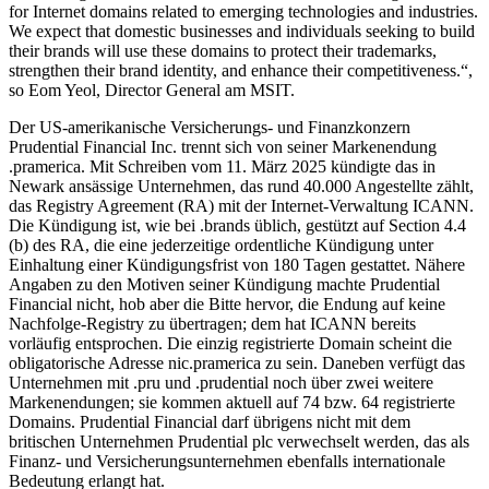
for Internet domains related to emerging technologies and industries.
We expect that domestic businesses and individuals seeking to build
their brands will use these domains to protect their trademarks,
strengthen their brand identity, and enhance their competitiveness.“,
so Eom Yeol, Director General am MSIT.
Der US-amerikanische Versicherungs- und Finanzkonzern
Prudential Financial Inc. trennt sich von seiner Markenendung
.pramerica. Mit Schreiben vom 11. März 2025 kündigte das in
Newark ansässige Unternehmen, das rund 40.000 Angestellte zählt,
das Registry Agreement (RA) mit der Internet-Verwaltung ICANN.
Die Kündigung ist, wie bei .brands üblich, gestützt auf Section 4.4
(b) des RA, die eine jederzeitige ordentliche Kündigung unter
Einhaltung einer Kündigungsfrist von 180 Tagen gestattet. Nähere
Angaben zu den Motiven seiner Kündigung machte Prudential
Financial nicht, hob aber die Bitte hervor, die Endung auf keine
Nachfolge-Registry zu übertragen; dem hat ICANN bereits
vorläufig entsprochen. Die einzig registrierte Domain scheint die
obligatorische Adresse nic.pramerica zu sein. Daneben verfügt das
Unternehmen mit .pru und .prudential noch über zwei weitere
Markenendungen; sie kommen aktuell auf 74 bzw. 64 registrierte
Domains. Prudential Financial darf übrigens nicht mit dem
britischen Unternehmen Prudential plc verwechselt werden, das als
Finanz- und Versicherungsunternehmen ebenfalls internationale
Bedeutung erlangt hat.