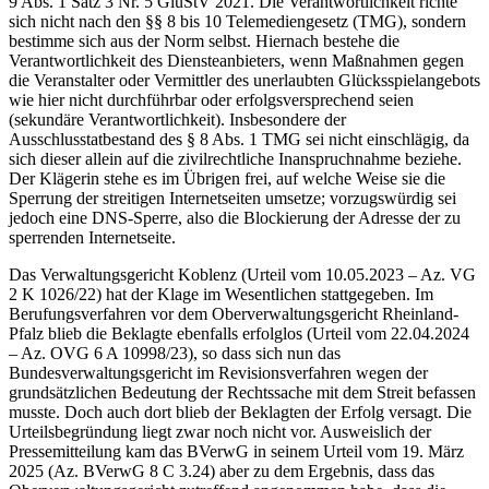
9 Abs. 1 Satz 3 Nr. 5 GlüStV 2021. Die Verantwortlichkeit richte
sich nicht nach den §§ 8 bis 10 Telemediengesetz (TMG), sondern
bestimme sich aus der Norm selbst. Hiernach bestehe die
Verantwortlichkeit des Diensteanbieters, wenn Maßnahmen gegen
die Veranstalter oder Vermittler des unerlaubten Glücksspielangebots
wie hier nicht durchführbar oder erfolgsversprechend seien
(sekundäre Verantwortlichkeit). Insbesondere der
Ausschlusstatbestand des § 8 Abs. 1 TMG sei nicht einschlägig, da
sich dieser allein auf die zivilrechtliche Inanspruchnahme beziehe.
Der Klägerin stehe es im Übrigen frei, auf welche Weise sie die
Sperrung der streitigen Internetseiten umsetze; vorzugswürdig sei
jedoch eine DNS-Sperre, also die Blockierung der Adresse der zu
sperrenden Internetseite.
Das Verwaltungsgericht Koblenz (Urteil vom 10.05.2023 – Az. VG
2 K 1026/22) hat der Klage im Wesentlichen stattgegeben. Im
Berufungsverfahren vor dem Oberverwaltungsgericht Rheinland-
Pfalz blieb die Beklagte ebenfalls erfolglos (Urteil vom 22.04.2024
– Az. OVG 6 A 10998/23), so dass sich nun das
Bundesverwaltungsgericht im Revisionsverfahren wegen der
grundsätzlichen Bedeutung der Rechtssache mit dem Streit befassen
musste. Doch auch dort blieb der Beklagten der Erfolg versagt. Die
Urteilsbegründung liegt zwar noch nicht vor. Ausweislich der
Pressemitteilung kam das BVerwG in seinem Urteil vom 19. März
2025 (Az. BVerwG 8 C 3.24) aber zu dem Ergebnis, dass das