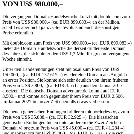
VON US$ 980.000,–
Die vergangene Domain-Handelswoche kratzt mit double.com zum
Preis von US$ 980.000,– (ca. EUR 899.083,–) an der Million,
schafft es aber nicht ganz. Gleichwohl sind auch die sonstigen
Preise erfreulich.
Mit double.com zum Preis von US$ 980.000,– (ca. EUR 899.083,–)
bietet die Domain-Handelswoche die derzeit drittteuerste Domain
des Jahres, die sich hinter den US$ 1,2 Mio. für gx.com vergangene
Woche einreiht.
Unter den Länderendungen steht mit os.ai zum Preis von US$
150.000,– (ca. EUR 137.615,–) wieder eine Domain aus Anguilla
an erster Position. Sie konnte sich sehr deutlich von ihrem früheren
Preis von US$ 3.800,– (ca. EUR 3.551,–) aus dem Januar 2017
absetzen. Die deutsche Domain adventure.de kommt auf EUR
3.500,– und konnte sich gegenüber ihrem Preis von EUR 2.500,–
im Januar 2025 in kurzer Zeit ebenfalls etwas verbessern.
Die neuen generischen Endungen brillieren mit borderless.xyz zum
Preis von US$ 35.888,– (ca. EUR 32.925,–). Die klassischen
generischen Endungen bieten unter anderem die Zwei-Zeichen-
Domain vl.org zum Preis von US$ 45.000,– (ca. EUR 41.284,–)
und manifest.org für US$ 35.000,– (ca. EUR 32.110,–), die sich