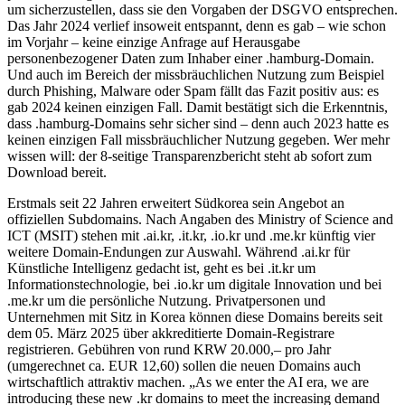
um sicherzustellen, dass sie den Vorgaben der DSGVO entsprechen.
Das Jahr 2024 verlief insoweit entspannt, denn es gab – wie schon
im Vorjahr – keine einzige Anfrage auf Herausgabe
personenbezogener Daten zum Inhaber einer .hamburg-Domain.
Und auch im Bereich der missbräuchlichen Nutzung zum Beispiel
durch Phishing, Malware oder Spam fällt das Fazit positiv aus: es
gab 2024 keinen einzigen Fall. Damit bestätigt sich die Erkenntnis,
dass .hamburg-Domains sehr sicher sind – denn auch 2023 hatte es
keinen einzigen Fall missbräuchlicher Nutzung gegeben. Wer mehr
wissen will: der 8-seitige Transparenzbericht steht ab sofort zum
Download bereit.
Erstmals seit 22 Jahren erweitert Südkorea sein Angebot an
offiziellen Subdomains. Nach Angaben des Ministry of Science and
ICT (MSIT) stehen mit .ai.kr, .it.kr, .io.kr und .me.kr künftig vier
weitere Domain-Endungen zur Auswahl. Während .ai.kr für
Künstliche Intelligenz gedacht ist, geht es bei .it.kr um
Informationstechnologie, bei .io.kr um digitale Innovation und bei
.me.kr um die persönliche Nutzung. Privatpersonen und
Unternehmen mit Sitz in Korea können diese Domains bereits seit
dem 05. März 2025 über akkreditierte Domain-Registrare
registrieren. Gebühren von rund KRW 20.000,– pro Jahr
(umgerechnet ca. EUR 12,60) sollen die neuen Domains auch
wirtschaftlich attraktiv machen. „As we enter the AI era, we are
introducing these new .kr domains to meet the increasing demand