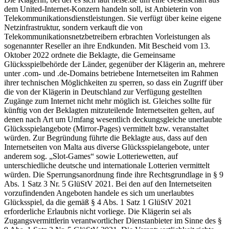
dem United-Internet-Konzern handeln soll, ist Anbieterin von
Telekommunikationsdienstleistungen. Sie verfügt über keine eigene
Netzinfrastruktur, sondern verkauft die von
Telekommunikationsnetzbetreibern erbrachten Vorleistungen als
sogenannter Reseller an ihre Endkunden. Mit Bescheid vom 13.
Oktober 2022 ordnete die Beklagte, die Gemeinsame
Glücksspielbehörde der Länder, gegenüber der Klägerin an, mehrere
unter .com- und .de-Domains betriebene Internetseiten im Rahmen
ihrer technischen Möglichkeiten zu sperren, so dass ein Zugriff über
die von der Klägerin in Deutschland zur Verfügung gestellten
Zugänge zum Internet nicht mehr möglich ist. Gleiches sollte für
künftig von der Beklagten mitzuteilende Internetseiten gelten, auf
denen nach Art um Umfang wesentlich deckungsgleiche unerlaubte
Glücksspielangebote (Mirror-Pages) vermittelt bzw. veranstaltet
würden. Zur Begründung führte die Beklagte aus, dass auf den
Internetseiten von Malta aus diverse Glücksspielangebote, unter
anderem sog. „Slot-Games“ sowie Lotteriewetten, auf
unterschiedliche deutsche und internationale Lotterien vermittelt
würden. Die Sperrungsanordnung finde ihre Rechtsgrundlage in § 9
Abs. 1 Satz 3 Nr. 5 GlüStV 2021. Bei den auf den Internetseiten
vorzufindenden Angeboten handele es sich um unerlaubtes
Glücksspiel, da die gemäß § 4 Abs. 1 Satz 1 GlüStV 2021
erforderliche Erlaubnis nicht vorliege. Die Klägerin sei als
Zugangsvermittlerin verantwortlicher Dienstanbieter im Sinne des §