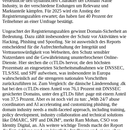
verdeutliche den dynamischen Charakter der Domain Name
Industry, in der verschiedene Endungen um Relevanz und
Marktanteile kämpfen. Für 2025 wird ein Anstieg der
Registrierungszahlen erwartet; das haben fast 40 Prozent der
Teilnehmer an einer Umfrage bestätigt.
Ungeachtet der Registrierungszahlen gewinnt Domain-Sicherheit an
Bedeutung. Dazu zählt insbesondere der Schutz vor Aktivitäten wie
Hacking, Phishing und Spoofing. Sie ist ausweislich des Reports
entscheidend für die Aufrechterhaltung der Integrität und
Vertrauenswürdigkeit von Webseiten, den Schutz sensibler
Nutzerdaten und die Gewährleistung ununterbrochener Online-
Dienste. Hier stechen die ccTLDs hervor, die den höchsten
Prozentsatz an eingesetzten Sicherheitsmaßnahmen wie DNSSEC,
TLS/SSL und SPF aufweisen, was insbesondere in Europa
wahrscheinlich auf die strengeren nationalen Vorschriften
zurückzuführen ist. Zum Vergleich: die dänische Länderendung .dk
hat bei den ccTLDs einen Anteil von 76,1 Prozent mit DNSSEC
gesicherter Domains, unter den gTLDs führt .page mit einem Anteil
von 37,5 Prozent. Aber es ist noch viel zu tun: „With 24/7 abuse
coordinators and AI accelerating and customizing phishing, the
domain industry needs a multi-faceted approach, including training,
policy development, industry collaboration and technical solutions
like DMARC, SPF and DKIM“, merkt Ram Mohan, CSO von
Identity Digital, an. Als weitere wichtige Trends macht der Report