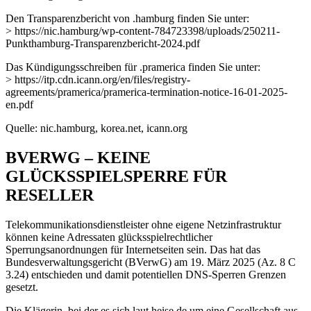
Den Transparenzbericht von .hamburg finden Sie unter:
> https://nic.hamburg/wp-content-784723398/uploads/250211-
Punkthamburg-Transparenzbericht-2024.pdf
Das Kündigungsschreiben für .pramerica finden Sie unter:
> https://itp.cdn.icann.org/en/files/registry-
agreements/pramerica/pramerica-termination-notice-16-01-2025-
en.pdf
Quelle: nic.hamburg, korea.net, icann.org
BVERWG – KEINE
GLÜCKSSPIELSPERRE FÜR
RESELLER
Telekommunikationsdienstleister ohne eigene Netzinfrastruktur
können keine Adressaten glücksspielrechtlicher
Sperrungsanordnungen für Internetseiten sein. Das hat das
Bundesverwaltungsgericht (BVerwG) am 19. März 2025 (Az. 8 C
3.24) entschieden und damit potentiellen DNS-Sperren Grenzen
gesetzt.
Die Klägerin, bei der es sich laut heise.de um eine Gesellschaft aus