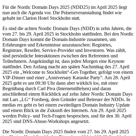
Für die Nordic Domain Days 2025 (NDD25) im April 2025 liegt
nun auch die Agenda vor. Die Präsenzveranstaltung findet wie
gehabt im Clarion Hotel Stockholm statt.
Es sind die achten Nordic Domain Days (NDD) in zehn Jahren, die
vom 27. bis 29. April 2025 in Stockholm stattfinden. Bei den Nordic
Domain Days kommt die Domain-Industrie zusammen, um
Erfahrungen und Erkenntnisse auszutauschen: Registries,
Registrare, Reseller, Service-Provider und Investoren. Was zählt,
sind persönliche Interaktionen zwischen den Referenten und
Teilnehmern. Angekündigt ist, dass jeden Morgen eine Keynote
stattfindet. Den Anfang macht am späten Nachmittag des 27. April
2025 ein „Welcome to Stockholm“-Get-Together, gefolgt von einem
VIP-Dinner und einer „Anniversary Karaoke Party“. Am 28. April
2025 geht es um 09:30 Uhr dann aber wirklich los, mit einer
Begrüßung durch Carl Piva (Internetstiftelsen) und daran
anschließend einem Rückblick auf zehn Jahre Nordic Domain Days
mit Lars „LG“ Forsberg, dem Gründer und Betreuer der NDDs. In
medias res geht es bei einem zweiteiligen Domain Industry Update
und einem Blick in die Zukunft des Internets. Am 29. April 2025
werden Policy- und Tech-Fragen besprochen, und für den 30. April
2025 sind DNS-Abuse-Workshops angesetzt.
Die Nordic Domain Days 2025 finden vom 27. bis 29. April 2025