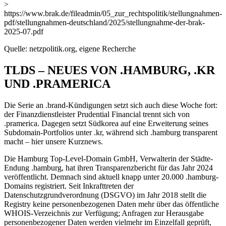
>
https://www.brak.de/fileadmin/05_zur_rechtspolitik/stellungnahmen-
pdf/stellungnahmen-deutschland/2025/stellungnahme-der-brak-
2025-07.pdf
Quelle: netzpolitik.org, eigene Recherche
TLDS – NEUES VON .HAMBURG, .KR
UND .PRAMERICA
Die Serie an .brand-Kündigungen setzt sich auch diese Woche fort:
der Finanzdienstleister Prudential Financial trennt sich von
.pramerica. Dagegen setzt Südkorea auf eine Erweiterung seines
Subdomain-Portfolios unter .kr, während sich .hamburg transparent
macht – hier unsere Kurznews.
Die Hamburg Top-Level-Domain GmbH, Verwalterin der Städte-
Endung .hamburg, hat ihren Transparenzbericht für das Jahr 2024
veröffentlicht. Demnach sind aktuell knapp unter 20.000 .hamburg-
Domains registriert. Seit Inkrafttreten der
Datenschutzgrundverordnung (DSGVO) im Jahr 2018 stellt die
Registry keine personenbezogenen Daten mehr über das öffentliche
WHOIS-Verzeichnis zur Verfügung; Anfragen zur Herausgabe
personenbezogener Daten werden vielmehr im Einzelfall geprüft,