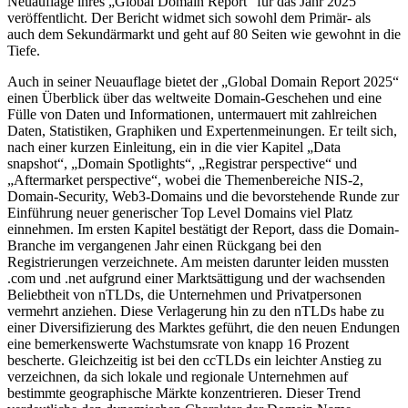
Neuauflage ihres „Global Domain Report“ für das Jahr 2025
veröffentlicht. Der Bericht widmet sich sowohl dem Primär- als
auch dem Sekundärmarkt und geht auf 80 Seiten wie gewohnt in die
Tiefe.
Auch in seiner Neuauflage bietet der „Global Domain Report 2025“
einen Überblick über das weltweite Domain-Geschehen und eine
Fülle von Daten und Informationen, untermauert mit zahlreichen
Daten, Statistiken, Graphiken und Expertenmeinungen. Er teilt sich,
nach einer kurzen Einleitung, ein in die vier Kapitel „Data
snapshot“, „Domain Spotlights“, „Registrar perspective“ und
„Aftermarket perspective“, wobei die Themenbereiche NIS-2,
Domain-Security, Web3-Domains und die bevorstehende Runde zur
Einführung neuer generischer Top Level Domains viel Platz
einnehmen. Im ersten Kapitel bestätigt der Report, dass die Domain-
Branche im vergangenen Jahr einen Rückgang bei den
Registrierungen verzeichnete. Am meisten darunter leiden mussten
.com und .net aufgrund einer Marktsättigung und der wachsenden
Beliebtheit von nTLDs, die Unternehmen und Privatpersonen
vermehrt anziehen. Diese Verlagerung hin zu den nTLDs habe zu
einer Diversifizierung des Marktes geführt, die den neuen Endungen
eine bemerkenswerte Wachstumsrate von knapp 16 Prozent
bescherte. Gleichzeitig ist bei den ccTLDs ein leichter Anstieg zu
verzeichnen, da sich lokale und regionale Unternehmen auf
bestimmte geographische Märkte konzentrieren. Dieser Trend