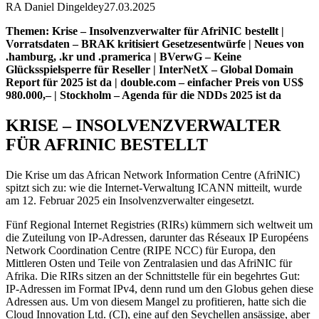
RA Daniel Dingeldey
27.03.2025
Themen: Krise – Insolvenzverwalter für AfriNIC bestellt |
Vorratsdaten – BRAK kritisiert Gesetzesentwürfe | Neues von
.hamburg, .kr und .pramerica | BVerwG – Keine
Glücksspielsperre für Reseller | InterNetX – Global Domain
Report für 2025 ist da | double.com – einfacher Preis von US$
980.000,– | Stockholm – Agenda für die NDDs 2025 ist da
KRISE – INSOLVENZVERWALTER
FÜR AFRINIC BESTELLT
Die Krise um das African Network Information Centre (AfriNIC)
spitzt sich zu: wie die Internet-Verwaltung ICANN mitteilt, wurde
am 12. Februar 2025 ein Insolvenzverwalter eingesetzt.
Fünf Regional Internet Registries (RIRs) kümmern sich weltweit um
die Zuteilung von IP-Adressen, darunter das Réseaux IP Européens
Network Coordination Centre (RIPE NCC) für Europa, den
Mittleren Osten und Teile von Zentralasien und das AfriNIC für
Afrika. Die RIRs sitzen an der Schnittstelle für ein begehrtes Gut:
IP-Adressen im Format IPv4, denn rund um den Globus gehen diese
Adressen aus. Um von diesem Mangel zu profitieren, hatte sich die
Cloud Innovation Ltd. (CI), eine auf den Seychellen ansässige, aber