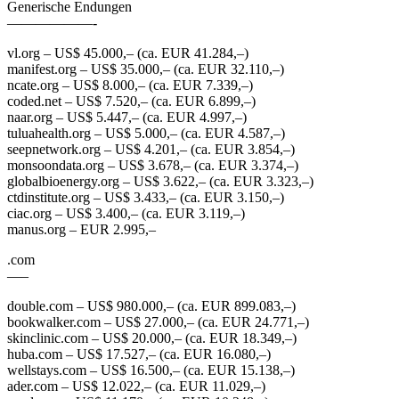
Generische Endungen
——————-
vl.org – US$ 45.000,– (ca. EUR 41.284,–)
manifest.org – US$ 35.000,– (ca. EUR 32.110,–)
ncate.org – US$ 8.000,– (ca. EUR 7.339,–)
coded.net – US$ 7.520,– (ca. EUR 6.899,–)
naar.org – US$ 5.447,– (ca. EUR 4.997,–)
tuluahealth.org – US$ 5.000,– (ca. EUR 4.587,–)
seepnetwork.org – US$ 4.201,– (ca. EUR 3.854,–)
monsoondata.org – US$ 3.678,– (ca. EUR 3.374,–)
globalbioenergy.org – US$ 3.622,– (ca. EUR 3.323,–)
ctdinstitute.org – US$ 3.433,– (ca. EUR 3.150,–)
ciac.org – US$ 3.400,– (ca. EUR 3.119,–)
manus.org – EUR 2.995,–
.com
—–
double.com – US$ 980.000,– (ca. EUR 899.083,–)
bookwalker.com – US$ 27.000,– (ca. EUR 24.771,–)
skinclinic.com – US$ 20.000,– (ca. EUR 18.349,–)
huba.com – US$ 17.527,– (ca. EUR 16.080,–)
wellstays.com – US$ 16.500,– (ca. EUR 15.138,–)
ader.com – US$ 12.022,– (ca. EUR 11.029,–)