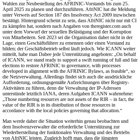
Wahlen zur Neubestellung des AFRINIC-Vorstands bis zum 25.
April 2025 zu planen und durchzuführen. AfriNIC hat die Meldung
unter Verweis auf Section 187 des Insolvency Act 2009 inzwischen
bestätigt. Hintergrund scheint zu sein, dass AfriNIC nicht nur mit CI
zu kämpfen hat, sondern nach Angaben von theregister.com auch
unter dem Vorwurf der sexuellen Belästigung und der Korruption
von Mitarbeitern. Seit 2023 sei die Organisation daher nicht in der
Lage, einen Geschäftsführer zu ernennen oder einen Vorstand zu
bilden; der Geschäftsbetrieb selbst läuft jedoch. Wie ICANN weiter
mitteilt, habe man Dabee jede Unterstützung angeboten: „On behalf
of ICANN, we stand ready to support a swift running of full and fair
elections to restore AFRINIC to governance, with processes
developed in alignment with the AFRINIC Bylaws, as feasible“, so
die Netzverwaltung. Allerdings findet sich auch die ausdrückliche
Aufforderung, ordnungsgemäße Aufzeichnungen über Registry-
Aktivitäten zu führen, denn die Verwaltung der IP-Adressen
unterstünde letztlich IANA, deren Aufgaben ICANN wahrnehme:
„Those numbering resources are not assets of the RIR – in fact, the
value of the RIR is in its distribution of those resources in
accordance with the local policies governing that allocation.“
Man werde daher die Situation weiterhin genau beobachten und
dem Insolvenzverwalter die erforderliche Unterstützung zur
Wiederherstellung der funktionalen Verwaltung und des Betriebs
von AfriNIC leisten. Zugleich hofft man, dass die jüngsten