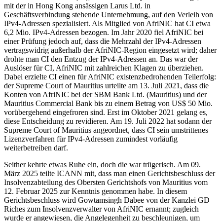
mit der in Hong Kong ansässigen Larus Ltd. in
Geschäftsverbindung stehende Unternehmung, auf den Verleih von
IPv4-Adressen spezialisiert. Als Mitglied von AfriNIC hat CI etwa
6,2 Mio. IPv4-Adressen bezogen. Im Jahr 2020 fiel AfriNIC bei
einer Prüfung jedoch auf, dass die Mehrzahl der IPv4-Adressen
vertragswidrig außerhalb der AfriNIC-Region eingesetzt wird; daher
drohte man CI den Entzug der IPv4-Adressen an. Das war der
Auslöser für CI, AfriNIC mit zahlreichen Klagen zu überziehen.
Dabei erzielte CI einen für AfriNIC existenzbedrohenden Teilerfolg:
der Supreme Court of Mauritius urteilte am 13. Juli 2021, dass die
Konten von AfriNIC bei der SBM Bank Ltd. (Mauritius) und der
Mauritius Commercial Bank bis zu einem Betrag von US$ 50 Mio.
vorübergehend eingefroren sind. Erst im Oktober 2021 gelang es,
diese Entscheidung zu revidieren. Am 19. Juli 2022 hat sodann der
Supreme Court of Mauritius angeordnet, dass CI sein umstrittenes
Lizenzverfahren für IPv4-Adressen zumindest vorläufig
weiterbetreiben darf.
Seither kehrte etwas Ruhe ein, doch die war trügerisch. Am 09.
März 2025 teilte ICANN mit, dass man einen Gerichtsbeschluss der
Insolvenzabteilung des Obersten Gerichtshofs von Mauritius vom
12. Februar 2025 zur Kenntnis genommen habe. In diesem
Gerichtsbeschluss wird Gowtamsingh Dabee von der Kanzlei GD
Riches zum Insolvenzverwalter von AfriNIC ernannt; zugleich
wurde er angewiesen, die Angelegenheit zu beschleunigen, um