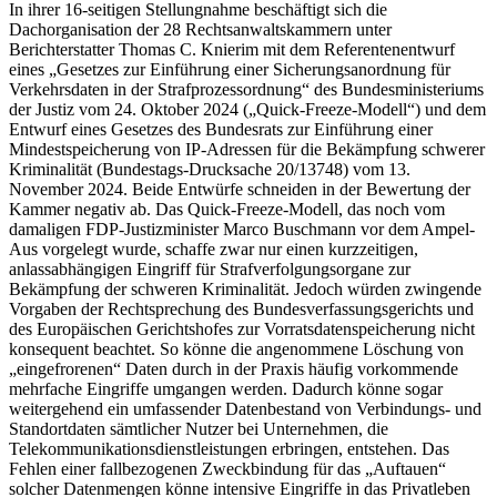
In ihrer 16-seitigen Stellungnahme beschäftigt sich die
Dachorganisation der 28 Rechtsanwaltskammern unter
Berichterstatter Thomas C. Knierim mit dem Referentenentwurf
eines „Gesetzes zur Einführung einer Sicherungsanordnung für
Verkehrsdaten in der Strafprozessordnung“ des Bundesministeriums
der Justiz vom 24. Oktober 2024 („Quick-Freeze-Modell“) und dem
Entwurf eines Gesetzes des Bundesrats zur Einführung einer
Mindestspeicherung von IP-Adressen für die Bekämpfung schwerer
Kriminalität (Bundestags-Drucksache 20/13748) vom 13.
November 2024. Beide Entwürfe schneiden in der Bewertung der
Kammer negativ ab. Das Quick-Freeze-Modell, das noch vom
damaligen FDP-Justizminister Marco Buschmann vor dem Ampel-
Aus vorgelegt wurde, schaffe zwar nur einen kurzzeitigen,
anlassabhängigen Eingriff für Strafverfolgungsorgane zur
Bekämpfung der schweren Kriminalität. Jedoch würden zwingende
Vorgaben der Rechtsprechung des Bundesverfassungsgerichts und
des Europäischen Gerichtshofes zur Vorratsdatenspeicherung nicht
konsequent beachtet. So könne die angenommene Löschung von
„eingefrorenen“ Daten durch in der Praxis häufig vorkommende
mehrfache Eingriffe umgangen werden. Dadurch könne sogar
weitergehend ein umfassender Datenbestand von Verbindungs- und
Standortdaten sämtlicher Nutzer bei Unternehmen, die
Telekommunikationsdienstleistungen erbringen, entstehen. Das
Fehlen einer fallbezogenen Zweckbindung für das „Auftauen“
solcher Datenmengen könne intensive Eingriffe in das Privatleben