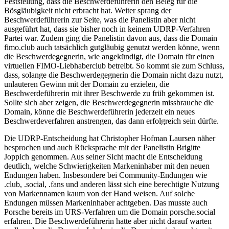
Feststellung, dass die Beschwerdeführerin den Beleg für die
Bösgläubigkeit nicht erbracht hat. Weiter sprang der
Beschwerdeführerin zur Seite, was die Panelistin aber nicht
ausgeführt hat, dass sie bisher noch in keinem UDRP-Verfahren
Partei war. Zudem ging die Panelistin davon aus, dass die Domain
fimo.club auch tatsächlich gutgläubig genutzt werden könne, wenn
die Beschwerdegegnerin, wie angekündigt, die Domain für einen
virtuellen FIMO-Liebhaberclub betreibt. So kommt sie zum Schluss,
dass, solange die Beschwerdegegnerin die Domain nicht dazu nutzt,
unlauteren Gewinn mit der Domain zu erzielen, die
Beschwerdeführerin mit ihrer Beschwerde zu früh gekommen ist.
Sollte sich aber zeigen, die Beschwerdegegnerin missbrauche die
Domain, könne die Beschwerdeführerin jederzeit ein neues
Beschwerdeverfahren anstrengen, das dann erfolgreich sein dürfte.
Die UDRP-Entscheidung hat Christopher Hofman Laursen näher
besprochen und auch Rücksprache mit der Panelistin Brigitte
Joppich genommen. Aus seiner Sicht macht die Entscheidung
deutlich, welche Schwierigkeiten Markeninhaber mit den neuen
Endungen haben. Insbesondere bei Community-Endungen wie
.club, .social, .fans und anderen lässt sich eine berechtigte Nutzung
von Markennamen kaum von der Hand weisen. Auf solche
Endungen müssen Markeninhaber achtgeben. Das musste auch
Porsche bereits im URS-Verfahren um die Domain porsche.social
erfahren. Die Beschwerdeführerin hatte aber nicht darauf warten