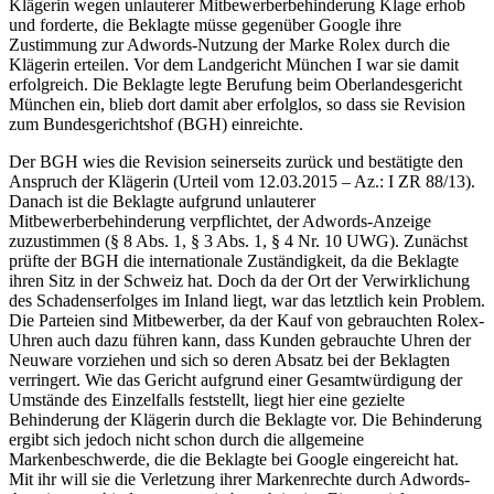
Klägerin wegen unlauterer Mitbewerberbehinderung Klage erhob
und forderte, die Beklagte müsse gegenüber Google ihre
Zustimmung zur Adwords-Nutzung der Marke Rolex durch die
Klägerin erteilen. Vor dem Landgericht München I war sie damit
erfolgreich. Die Beklagte legte Berufung beim Oberlandesgericht
München ein, blieb dort damit aber erfolglos, so dass sie Revision
zum Bundesgerichtshof (BGH) einreichte.
Der BGH wies die Revision seinerseits zurück und bestätigte den
Anspruch der Klägerin (Urteil vom 12.03.2015 – Az.: I ZR 88/13).
Danach ist die Beklagte aufgrund unlauterer
Mitbewerberbehinderung verpflichtet, der Adwords-Anzeige
zuzustimmen (§ 8 Abs. 1, § 3 Abs. 1, § 4 Nr. 10 UWG). Zunächst
prüfte der BGH die internationale Zuständigkeit, da die Beklagte
ihren Sitz in der Schweiz hat. Doch da der Ort der Verwirklichung
des Schadenserfolges im Inland liegt, war das letztlich kein Problem.
Die Parteien sind Mitbewerber, da der Kauf von gebrauchten Rolex-
Uhren auch dazu führen kann, dass Kunden gebrauchte Uhren der
Neuware vorziehen und sich so deren Absatz bei der Beklagten
verringert. Wie das Gericht aufgrund einer Gesamtwürdigung der
Umstände des Einzelfalls feststellt, liegt hier eine gezielte
Behinderung der Klägerin durch die Beklagte vor. Die Behinderung
ergibt sich jedoch nicht schon durch die allgemeine
Markenbeschwerde, die die Beklagte bei Google eingereicht hat.
Mit ihr will sie die Verletzung ihrer Markenrechte durch Adwords-