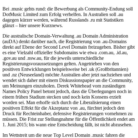
Bei .music gehts rund: die Bewerbung als Community-Endung soll
DotMusic Limited zum Erfolg verhelfen. In Australien soll .au
dagegen kürzer werden, während Russlands .ru mit Statistiken
glänzt – hier unsere Kurznews.
Die australische Domain-Verwaltung .au Domain Administration
(auDA) denkt darüber nach, die Registrierung von .au-Domains
direkt auf Ebene der Second Level Domain freizugeben. Bisher gibt
es eine Vielzahl offizieller Subdomains wie etwa .com.au, .id.au,
.gov.au und .nsw.au, für die jeweils unterschiedliche
Registrierungsvoraussetzungen gelten. Angetrieben von den
positiven Entwicklungen beispielsweise bei .uk (Großbritannien)
und .nz (Neuseeland) möchte Australien aber jetzt nachziehen und
wendet sich daher mit einem Diskussionspapier an die Community,
um Meinungen einzuholen. Derek Whitehead vom zuständigen
Names Policy Panel betont jedoch, dass die Überlegungen noch in
einem frühen Stadium stecken und noch kein Konsens erzielt
worden sei. Man erhoffe sich durch die Liberalisierung einen
positiven Effekt für die Akzeptanz von .au, fürchtet jedoch den
Druck für Rechteinhaber, defensive Registrierungen vornehmen zu
müssen. Die Frist zur Stellungnahme für die Öffentlichkeit endet am
1. Juni 2015; bis wann eine Entscheidung fällt, ist nicht abzusehen.
Im Wettstreit um die neue Top Level Domain .music fahren die