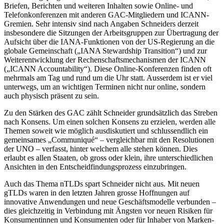
Briefen, Berichten und weiteren Inhalten sowie Online- und
Telefonkonferenzen mit anderen GAC-Mitgliedern und ICANN-
Gremien. Sehr intensiv sind nach Angaben Schneiders derzeit
insbesondere die Sitzungen der Arbeitsgruppen zur Übertragung der
Aufsicht über die IANA-Funktionen von der US-Regierung an die
globale Gemeinschaft („IANA Stewardship Transition“) und zur
Weiterentwicklung der Rechenschaftsmechanismen der ICANN
(„ICANN Accountability“). Diese Online-Konferenzen finden oft
mehrmals am Tag und rund um die Uhr statt. Ausserdem ist er viel
unterwegs, um an wichtigen Terminen nicht nur online, sondern
auch physisch präsent zu sein.
Zu den Stärken des GAC zählt Schneider grundsätzlich das Streben
nach Konsens. Um einen solchen Konsens zu erzielen, werden alle
Themen soweit wie möglich ausdiskutiert und schlussendlich ein
gemeinsames „Communiqué“ – vergleichbar mit den Resolutionen
der UNO – verfasst, hinter welchem alle stehen können. Dies
erlaubt es allen Staaten, ob gross oder klein, ihre unterschiedlichen
Ansichten in den Entscheidfindungsprozess einzubringen.
Auch das Thema nTLDs spart Schneider nicht aus. Mit neuen
gTLDs waren in den letzten Jahren grosse Hoffnungen auf
innovative Anwendungen und neue Geschäftsmodelle verbunden –
dies gleichzeitig in Verbindung mit Ängsten vor neuen Risiken für
Konsumentinnen und Konsumenten oder für Inhaber von Marken-