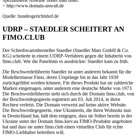
Spezialisierte Anwälte findet man unter:
> http://www.domain-anwalt.de
Quelle: bundesgerichtshof.de
UDRP – STAEDLER SCHEITERT AN
FIMO.CLUB
Der Schreibwarenhersteller Staedler (Staedler Mars GmbH & Co.
KG) scheiterte in einem UDRP-Verfahren gegen die Inhaberin von
fimo.club. Wie die Panelistin es ausdrückte: Staedler kam zu früh.
Die Beschwerdeführerin Staedler ist unter anderem bekannt für die
Modelliermasse Fimo, deren Ursprünge bis in das Jahr 1939
zurückgeführt werden können. Für dieses Produkt hat sie zahlreiche
Marken eingetragen, unter anderem eine deutsche Marke von 1973.
Die Beschwerdeführerin sieht sich durch die Domain fimo.club, von
der Beschwerdegegnerin registriert am 03. Juli 2014, in ihren
Rechten verletzt. Die Domain verweist auf keine aktive Website.
Die Beschwerdegegnerin, eine Ukrainerin, die ihren Wohnsitz nun
in Deutschland hat, hält dem entgegen, dass sie früher bereits in der
Ukraine unter der Domain fimo.kiev.ua FIMO-Produkte angeboten
hat und dass sie unter fimo.club einen virtuellen Club für echte
FIMO-Liebhaber betreiben will.