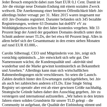
Jeder Besuch entspricht dabei zum Start EUR 0,1 Cent. Damit ist
.hiv die einzige neue Domain-Endung mit einem sozialen Zweck
weltweit. Die Anerkennung einer breiteren Öffentlichkeit blieb .hiv
allerdings bisher versagt: per 31. März 2015 waren insgesamt nur
410 .hiv-Domains registriert. Darunter befanden sich 345 bezahlte
Registrierungen, weitere 63 Domains hat dotHIV eV zu
Wohltätigkeitszwecken für drei Jahre kostenlos vergeben. Mit 33
Prozent liegt der Anteil der geparkten Domains deutlich unter dem
Schnitt anderer neuer TLDs, der bei etwa 60 Prozent liegt. Alles in
allem belief sich der Gesamtumsatz in den ersten sieben Monaten
auf rund EUR 83.000,-.
Carolin Silbernagl, CEO und Mitgründerin von .hiv, zeigt sich
vorsichtig optimistisch. „.hiv entwickelt sich sehr gut. Der
Namensraum wächst, die Kundenqualität und –aktivität sind
wunderbar und die Marke gewinnt kontinuierlich an Bekanntheit
und Ansehen.“ Allerdings kann man sich wirtschaftlichen
Rahmenbedingungen nicht verschliessen. So seien die Launch-
Zahlen deutlich hinter den Erwartungen zurückgeblieben, bei .hiv
als auch bei zahlreichen anderen nTLDs. Eine Single String
Registry sei operativ aber erst ab einer gewissen Größe nachhaltig.
Strategische Gründe haben daher den Ausschlag gegeben, .hiv zu
versteigern und international aufzustellen. „Wir haben in den letzten
Jahren einen soliden Grundstein für unsere TLD gelegt – die
Community ist aufgebaut, die Qualität der Einbindung stimmt und