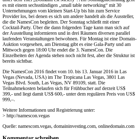
es mit einem sechsstündigen „small table networking“ mit 30
Unternehmungen vom kleinen Start-Up bis hin zum Service
Provider los, bei denen es sich um andere handelt als die Aussteller,
die die NamesCon begleiten. Der Sonntag schließt mit einer
Cocktail-Party. Über die dann folgenden Tage kann man sich auf
der Ausstellung informieren und in drei Räumen diversen parallel
laufenden Veranstaltungen beiwohnen. Für Montag ist eine Domain-
Auktion vorgesehen, am Dienstag gibt es eine Gala-Party und am
Mittwoch gegen 18:00 Uhr endet die 3. NamesCon. Die
Einzelheiten der Agenda stehen noch nicht fest, aber die Struktur ist
bereits sichtbar.
Die NamesCon 2016 findet vom 10. bis 13. Januar 2016 in Las
Vegas (Nevada, USA) im The Tropicana Las Vegas, 3801 Las
Vegas Blvd. South, Las Vegas, NV 89109, statt. Die
Teilnahmekosten belaufen sich für Frühbucher auf derzeit US$
399,- und liegt damit US$ 600,- unter dem regulären Preis von US$
999,–.
Weitere Informationen und Registrierung unter:
> http://namescon.vegas
Quelle: namescom.vegas, domaininvesting.com, onlinedomain.com
Kommentar schreiben