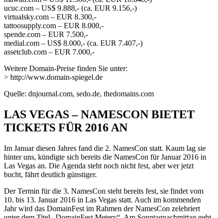
ucuc.com – US$ 9.888,- (ca. EUR 9.156,-)
virtualsky.com – EUR 8.300,-
tattoosupply.com – EUR 8.000,-
spende.com – EUR 7.500,-
medial.com – US$ 8.000,- (ca. EUR 7.407,-)
assetclub.com – EUR 7.000,-
Weitere Domain-Preise finden Sie unter:
> http://www.domain-spiegel.de
Quelle: dnjournal.com, sedo.de, thedomains.com
LAS VEGAS – NAMESCON BIETET
TICKETS FÜR 2016 AN
Im Januar diesen Jahres fand die 2. NamesCon statt. Kaum lag sie
hinter uns, kündigte sich bereits die NamesCon für Januar 2016 in
Las Vegas an. Die Agenda steht noch nicht fest, aber wer jetzt
bucht, fährt deutlich günstiger.
Der Termin für die 3. NamesCon steht bereits fest, sie findet vom
10. bis 13. Januar 2016 in Las Vegas statt. Auch im kommenden
Jahr wird das DomainFest im Rahmen der NamesCon zelebriert
unter dem Titel „DomainFest Metery“. Am Sonntagnachmittag geht