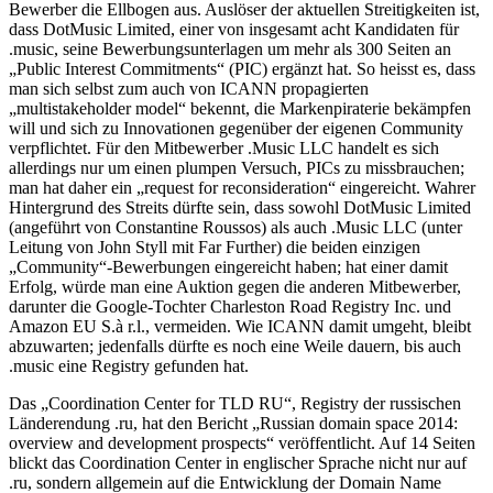
Bewerber die Ellbogen aus. Auslöser der aktuellen Streitigkeiten ist,
dass DotMusic Limited, einer von insgesamt acht Kandidaten für
.music, seine Bewerbungsunterlagen um mehr als 300 Seiten an
„Public Interest Commitments“ (PIC) ergänzt hat. So heisst es, dass
man sich selbst zum auch von ICANN propagierten
„multistakeholder model“ bekennt, die Markenpiraterie bekämpfen
will und sich zu Innovationen gegenüber der eigenen Community
verpflichtet. Für den Mitbewerber .Music LLC handelt es sich
allerdings nur um einen plumpen Versuch, PICs zu missbrauchen;
man hat daher ein „request for reconsideration“ eingereicht. Wahrer
Hintergrund des Streits dürfte sein, dass sowohl DotMusic Limited
(angeführt von Constantine Roussos) als auch .Music LLC (unter
Leitung von John Styll mit Far Further) die beiden einzigen
„Community“-Bewerbungen eingereicht haben; hat einer damit
Erfolg, würde man eine Auktion gegen die anderen Mitbewerber,
darunter die Google-Tochter Charleston Road Registry Inc. und
Amazon EU S.à r.l., vermeiden. Wie ICANN damit umgeht, bleibt
abzuwarten; jedenfalls dürfte es noch eine Weile dauern, bis auch
.music eine Registry gefunden hat.
Das „Coordination Center for TLD RU“, Registry der russischen
Länderendung .ru, hat den Bericht „Russian domain space 2014:
overview and development prospects“ veröffentlicht. Auf 14 Seiten
blickt das Coordination Center in englischer Sprache nicht nur auf
.ru, sondern allgemein auf die Entwicklung der Domain Name