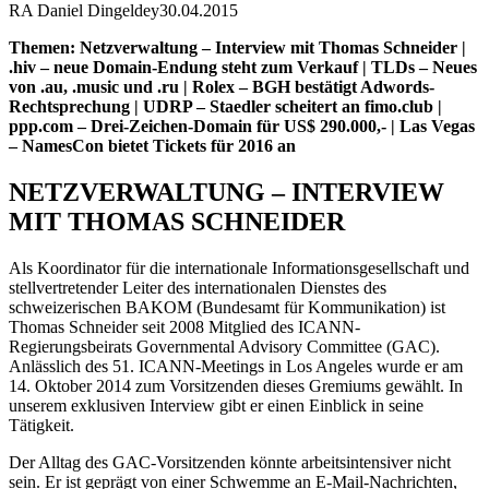
RA Daniel Dingeldey
30.04.2015
Themen: Netzverwaltung – Interview mit Thomas Schneider |
.hiv – neue Domain-Endung steht zum Verkauf | TLDs – Neues
von .au, .music und .ru | Rolex – BGH bestätigt Adwords-
Rechtsprechung | UDRP – Staedler scheitert an fimo.club |
ppp.com – Drei-Zeichen-Domain für US$ 290.000,- | Las Vegas
– NamesCon bietet Tickets für 2016 an
NETZVERWALTUNG – INTERVIEW
MIT THOMAS SCHNEIDER
Als Koordinator für die internationale Informationsgesellschaft und
stellvertretender Leiter des internationalen Dienstes des
schweizerischen BAKOM (Bundesamt für Kommunikation) ist
Thomas Schneider seit 2008 Mitglied des ICANN-
Regierungsbeirats Governmental Advisory Committee (GAC).
Anlässlich des 51. ICANN-Meetings in Los Angeles wurde er am
14. Oktober 2014 zum Vorsitzenden dieses Gremiums gewählt. In
unserem exklusiven Interview gibt er einen Einblick in seine
Tätigkeit.
Der Alltag des GAC-Vorsitzenden könnte arbeitsintensiver nicht
sein. Er ist geprägt von einer Schwemme an E-Mail-Nachrichten,