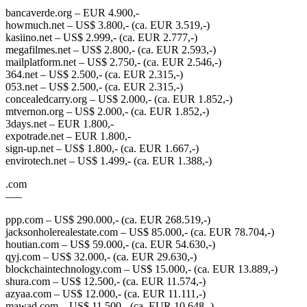
bancaverde.org – EUR 4.900,-
howmuch.net – US$ 3.800,- (ca. EUR 3.519,-)
kasiino.net – US$ 2.999,- (ca. EUR 2.777,-)
megafilmes.net – US$ 2.800,- (ca. EUR 2.593,-)
mailplatform.net – US$ 2.750,- (ca. EUR 2.546,-)
364.net – US$ 2.500,- (ca. EUR 2.315,-)
053.net – US$ 2.500,- (ca. EUR 2.315,-)
concealedcarry.org – US$ 2.000,- (ca. EUR 1.852,-)
mtvernon.org – US$ 2.000,- (ca. EUR 1.852,-)
3days.net – EUR 1.800,-
expotrade.net – EUR 1.800,-
sign-up.net – US$ 1.800,- (ca. EUR 1.667,-)
envirotech.net – US$ 1.499,- (ca. EUR 1.388,-)
.com
—–
ppp.com – US$ 290.000,- (ca. EUR 268.519,-)
jacksonholerealestate.com – US$ 85.000,- (ca. EUR 78.704,-)
houtian.com – US$ 59.000,- (ca. EUR 54.630,-)
qyj.com – US$ 32.000,- (ca. EUR 29.630,-)
blockchaintechnology.com – US$ 15.000,- (ca. EUR 13.889,-)
shura.com – US$ 12.500,- (ca. EUR 11.574,-)
azyaa.com – US$ 12.000,- (ca. EUR 11.111,-)
mawad.com – US$ 11.500,- (ca. EUR 10.648,-)