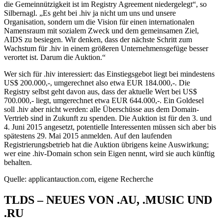
die Gemeinnützigkeit ist im Registry Agreement niedergelegt“, so
Silbernagl. „Es geht bei .hiv ja nicht um uns und unsere
Organisation, sondern um die Vision für einen internationalen
Namensraum mit sozialem Zweck und dem gemeinsamen Ziel,
AIDS zu besiegen. Wir denken, dass der nächste Schritt zum
Wachstum für .hiv in einem größeren Unternehmensgefüge besser
verortet ist. Darum die Auktion.“
Wer sich für .hiv interessiert: das Einstiegsgebot liegt bei mindestens
US$ 200.000,-, umgerechnet also etwa EUR 184.000,-. Die
Registry selbst geht davon aus, dass der aktuelle Wert bei US$
700.000,- liegt, umgerechnet etwa EUR 644.000,-. Ein Goldesel
soll .hiv aber nicht werden: alle Überschüsse aus dem Domain-
Vertrieb sind in Zukunft zu spenden. Die Auktion ist für den 3. und
4. Juni 2015 angesetzt, potentielle Interessenten müssen sich aber bis
spätestens 29. Mai 2015 anmelden. Auf den laufenden
Registrierungsbetrieb hat die Auktion übrigens keine Auswirkung;
wer eine .hiv-Domain schon sein Eigen nennt, wird sie auch künftig
behalten.
Quelle: applicantauction.com, eigene Recherche
TLDS – NEUES VON .AU, .MUSIC UND
.RU