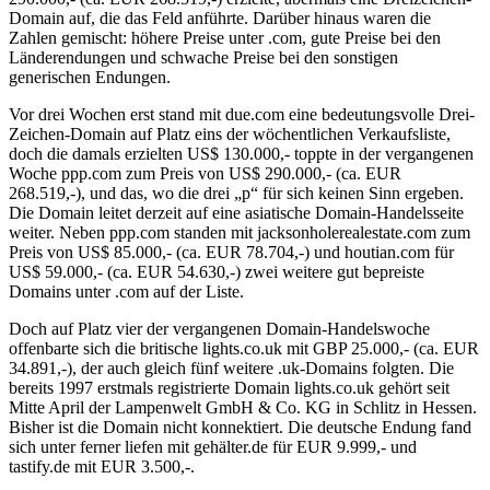
Domain auf, die das Feld anführte. Darüber hinaus waren die
Zahlen gemischt: höhere Preise unter .com, gute Preise bei den
Länderendungen und schwache Preise bei den sonstigen
generischen Endungen.
Vor drei Wochen erst stand mit due.com eine bedeutungsvolle Drei-
Zeichen-Domain auf Platz eins der wöchentlichen Verkaufsliste,
doch die damals erzielten US$ 130.000,- toppte in der vergangenen
Woche ppp.com zum Preis von US$ 290.000,- (ca. EUR
268.519,-), und das, wo die drei „p“ für sich keinen Sinn ergeben.
Die Domain leitet derzeit auf eine asiatische Domain-Handelsseite
weiter. Neben ppp.com standen mit jacksonholerealestate.com zum
Preis von US$ 85.000,- (ca. EUR 78.704,-) und houtian.com für
US$ 59.000,- (ca. EUR 54.630,-) zwei weitere gut bepreiste
Domains unter .com auf der Liste.
Doch auf Platz vier der vergangenen Domain-Handelswoche
offenbarte sich die britische lights.co.uk mit GBP 25.000,- (ca. EUR
34.891,-), der auch gleich fünf weitere .uk-Domains folgten. Die
bereits 1997 erstmals registrierte Domain lights.co.uk gehört seit
Mitte April der Lampenwelt GmbH & Co. KG in Schlitz in Hessen.
Bisher ist die Domain nicht konnektiert. Die deutsche Endung fand
sich unter ferner liefen mit gehälter.de für EUR 9.999,- und
tastify.de mit EUR 3.500,-.