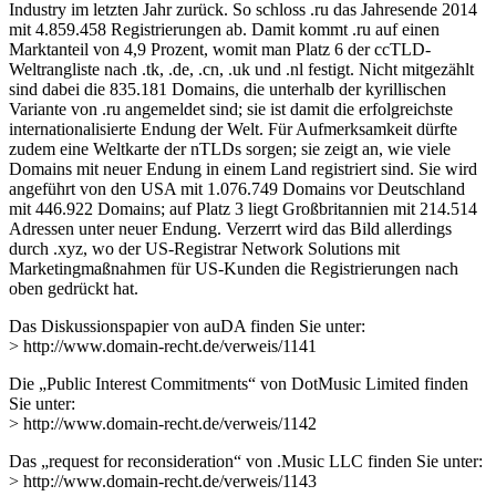
Industry im letzten Jahr zurück. So schloss .ru das Jahresende 2014
mit 4.859.458 Registrierungen ab. Damit kommt .ru auf einen
Marktanteil von 4,9 Prozent, womit man Platz 6 der ccTLD-
Weltrangliste nach .tk, .de, .cn, .uk und .nl festigt. Nicht mitgezählt
sind dabei die 835.181 Domains, die unterhalb der kyrillischen
Variante von .ru angemeldet sind; sie ist damit die erfolgreichste
internationalisierte Endung der Welt. Für Aufmerksamkeit dürfte
zudem eine Weltkarte der nTLDs sorgen; sie zeigt an, wie viele
Domains mit neuer Endung in einem Land registriert sind. Sie wird
angeführt von den USA mit 1.076.749 Domains vor Deutschland
mit 446.922 Domains; auf Platz 3 liegt Großbritannien mit 214.514
Adressen unter neuer Endung. Verzerrt wird das Bild allerdings
durch .xyz, wo der US-Registrar Network Solutions mit
Marketingmaßnahmen für US-Kunden die Registrierungen nach
oben gedrückt hat.
Das Diskussionspapier von auDA finden Sie unter:
> http://www.domain-recht.de/verweis/1141
Die „Public Interest Commitments“ von DotMusic Limited finden
Sie unter:
> http://www.domain-recht.de/verweis/1142
Das „request for reconsideration“ von .Music LLC finden Sie unter:
> http://www.domain-recht.de/verweis/1143