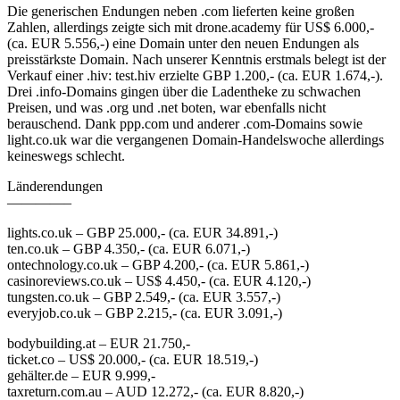
Die generischen Endungen neben .com lieferten keine großen
Zahlen, allerdings zeigte sich mit drone.academy für US$ 6.000,-
(ca. EUR 5.556,-) eine Domain unter den neuen Endungen als
preisstärkste Domain. Nach unserer Kenntnis erstmals belegt ist der
Verkauf einer .hiv: test.hiv erzielte GBP 1.200,- (ca. EUR 1.674,-).
Drei .info-Domains gingen über die Ladentheke zu schwachen
Preisen, und was .org und .net boten, war ebenfalls nicht
berauschend. Dank ppp.com und anderer .com-Domains sowie
light.co.uk war die vergangenen Domain-Handelswoche allerdings
keineswegs schlecht.
Länderendungen
————–
lights.co.uk – GBP 25.000,- (ca. EUR 34.891,-)
ten.co.uk – GBP 4.350,- (ca. EUR 6.071,-)
ontechnology.co.uk – GBP 4.200,- (ca. EUR 5.861,-)
casinoreviews.co.uk – US$ 4.450,- (ca. EUR 4.120,-)
tungsten.co.uk – GBP 2.549,- (ca. EUR 3.557,-)
everyjob.co.uk – GBP 2.215,- (ca. EUR 3.091,-)
bodybuilding.at – EUR 21.750,-
ticket.co – US$ 20.000,- (ca. EUR 18.519,-)
gehälter.de – EUR 9.999,-
taxreturn.com.au – AUD 12.272,- (ca. EUR 8.820,-)