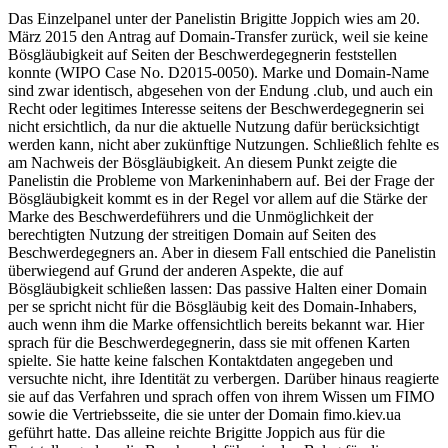
Das Einzelpanel unter der Panelistin Brigitte Joppich wies am 20.
März 2015 den Antrag auf Domain-Transfer zurück, weil sie keine
Bösgläubigkeit auf Seiten der Beschwerdegegnerin feststellen
konnte (WIPO Case No. D2015-0050). Marke und Domain-Name
sind zwar identisch, abgesehen von der Endung .club, und auch ein
Recht oder legitimes Interesse seitens der Beschwerdegegnerin sei
nicht ersichtlich, da nur die aktuelle Nutzung dafür berücksichtigt
werden kann, nicht aber zukünftige Nutzungen. Schließlich fehlte es
am Nachweis der Bösgläubigkeit. An diesem Punkt zeigte die
Panelistin die Probleme von Markeninhabern auf. Bei der Frage der
Bösgläubigkeit kommt es in der Regel vor allem auf die Stärke der
Marke des Beschwerdeführers und die Unmöglichkeit der
berechtigten Nutzung der streitigen Domain auf Seiten des
Beschwerdegegners an. Aber in diesem Fall entschied die Panelistin
überwiegend auf Grund der anderen Aspekte, die auf
Bösgläubigkeit schließen lassen: Das passive Halten einer Domain
per se spricht nicht für die Bösgläubig keit des Domain-Inhabers,
auch wenn ihm die Marke offensichtlich bereits bekannt war. Hier
sprach für die Beschwerdegegnerin, dass sie mit offenen Karten
spielte. Sie hatte keine falschen Kontaktdaten angegeben und
versuchte nicht, ihre Identität zu verbergen. Darüber hinaus reagierte
sie auf das Verfahren und sprach offen von ihrem Wissen um FIMO
sowie die Vertriebsseite, die sie unter der Domain fimo.kiev.ua
geführt hatte. Das alleine reichte Brigitte Joppich aus für die