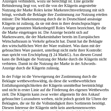
Anzeigen verhindern, wozu sie berechtigt ist. Eine gezielte
Behinderung liegt vor, weil die von der Klägerin angestrebte
Nutzung der Marke Rolex keine Markenrechtsverletzung mit sich
bringt, weshalb die Beklagte ihre Zustimmung zur Nutzung erteilen
müsste: Die Markennutzung durch die in Deutschland ansässige
Klägerin ist zulässig, da sie mit dem in ihrer deutschsprachigen
Anzeige genutzten Markenbegriff Rolex Waren bezeichnet, für die
die Marke eingetragen ist. Die Anzeige bezieht sich auf
Markenwaren, die der Markeninhaber bereits im Europäischen
Wirtschaftsraum in Verkehr gebracht hat. Damit hat die Beklagte
den wirtschaftlichen Wert der Ware realisiert. Was dann mit der
gebrauchten Ware passiert, unterliegt nicht mehr ihrer Kontrolle:
man spricht von Erschöpfung (§ 24 MarkG). Aus diesem Grund
kann die Beklagte die Nutzung der Marke durch die Klägerin nicht
verbieten. Damit ist die Nutzung der Marke in der Adwords-
Anzeige durch die Klägerin zulässig.
In der Folge ist die Verweigerung der Zustimmung durch die
Beklagte wettbewerbswidrig, da diese die wettbewerblichen
Entfaltungsmöglichkeiten der Klägerin unmittelbar beeinträchtigt
und nicht in erster Linie auf die Förderung des eigenen Wettbewerbs
zielt. Die Klägerin kann zwar weiter allgemein für den Ankauf
gebrauchter Luxusuhren werben, nicht jedoch gezielt für Uhren der
Beklagten, die sie für die Vollständigkeit ihres Sortiments benötigt.
Diesem Interesse der Klägerin steht kein anerkennenswertes