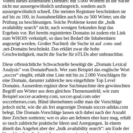
Vorteil dieses kostenlosen Dienstes: mit 5.000 Wörtern ist die Suche
nicht nur aussergewöhnlich umfangreich, sondern auch
aussergewöhnlich schnell. Die meisten Registrare beschränken sie
auf bis zu 100, in Ausnahmefällen auch bis zu 500 Wörter, um die
Prüfung zu beschleunigen. Solche Probleme kennt die „bulk
availability search“ nicht, nach wenigen Sekunden liegt das
Ergebnis vor. Bei bereits registrierten Domains ist zudem ein Link
zum WHOIS verknüpft, so dass bei Bedarf die Inhaberdaten
angezeigt werden. Großer Nachteil: die Suche ist auf .com- und
.net-Domains beschränkt. Das erklärt zwar die hohe
Geschwindigkeit, macht die Suche für nTLDs aber unbrauchbar.
Diese offensichtliche Schwachstelle beseitigt die „Domain Lexical
Analysis“ von DomainPunch. Wer zum Beispiel das englische Wort
„soccer“ eingibt, erhält eine Liste mit bis zu 2.000 Vorschlägen für
eine Domain, darunter zahlreiche neu eingeführte Top Level
Domains. Ausserdem ergänzt diese Suchmaschine den gewünschten
Begriff um Wörter aus dem gleichen Themenumfeld, wie zum
Beispiel soccer-academy.com, soccer-goal.com oder
soccerheroes.com. Blind übernehmen sollte man die Vorschläge
jedoch nicht, wie die als frei angezeigte Domain soccer-adidas.com
belegt. Die Domain-Vorschläge lassen sich dabei nach der Anzahl
ihrer Zeichen sortieren; wer es also am liebsten eher kurz mag, erhält
so rasch zahlreiche praktische Ideen und Anregungen. In einem
ähnelt das Angebot aber der „bulk availability search“: am Ende der