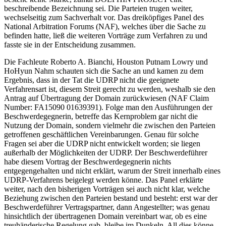
beschreibende Bezeichnung sei. Die Parteien trugen weiter,
wechselseitig zum Sachverhalt vor. Das dreiköpfiges Panel des
National Arbitration Forums (NAF), welches über die Sache zu
befinden hatte, ließ die weiteren Vorträge zum Verfahren zu und
fasste sie in der Entscheidung zusammen.
Die Fachleute Roberto A. Bianchi, Houston Putnam Lowry und
HoHyun Nahm schauten sich die Sache an und kamen zu dem
Ergebnis, dass in der Tat die UDRP nicht die geeignete
Verfahrensart ist, diesem Streit gerecht zu werden, weshalb sie den
Antrag auf Übertragung der Domain zurückwiesen (NAF Claim
Number: FA15090 01639391). Folge man den Ausführungen der
Beschwerdegegnerin, betreffe das Kernproblem gar nicht die
Nutzung der Domain, sondern vielmehr die zwischen den Parteien
getroffenen geschäftlichen Vereinbarungen. Genau für solche
Fragen sei aber die UDRP nicht entwickelt worden; sie liegen
außerhalb der Möglichkeiten der UDRP. Der Beschwerdeführer
habe diesem Vortrag der Beschwerdegegnerin nichts
entgegengehalten und nicht erklärt, warum der Streit innerhalb eines
UDRP-Verfahrens beigelegt werden könne. Das Panel erklärte
weiter, nach den bisherigen Vorträgen sei auch nicht klar, welche
Beziehung zwischen den Parteien bestand und besteht: erst war der
Beschwerdeführer Vertragspartner, dann Angestellter; was genau
hinsichtlich der übertragenen Domain vereinbart war, ob es eine
treuhänderische Regelung gab, bleibe im Dunkeln. All dies könne