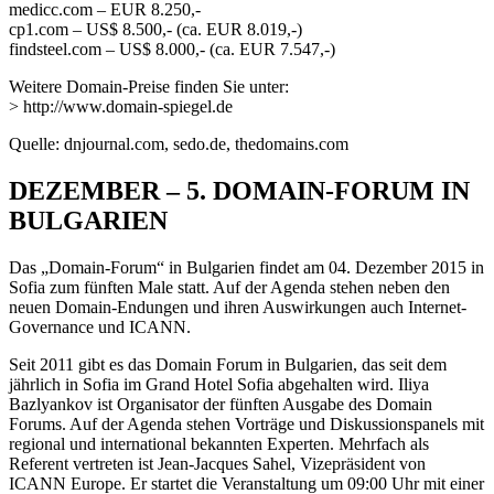
medicc.com – EUR 8.250,-
cp1.com – US$ 8.500,- (ca. EUR 8.019,-)
findsteel.com – US$ 8.000,- (ca. EUR 7.547,-)
Weitere Domain-Preise finden Sie unter:
> http://www.domain-spiegel.de
Quelle: dnjournal.com, sedo.de, thedomains.com
DEZEMBER – 5. DOMAIN-FORUM IN
BULGARIEN
Das „Domain-Forum“ in Bulgarien findet am 04. Dezember 2015 in
Sofia zum fünften Male statt. Auf der Agenda stehen neben den
neuen Domain-Endungen und ihren Auswirkungen auch Internet-
Governance und ICANN.
Seit 2011 gibt es das Domain Forum in Bulgarien, das seit dem
jährlich in Sofia im Grand Hotel Sofia abgehalten wird. Iliya
Bazlyankov ist Organisator der fünften Ausgabe des Domain
Forums. Auf der Agenda stehen Vorträge und Diskussionspanels mit
regional und international bekannten Experten. Mehrfach als
Referent vertreten ist Jean-Jacques Sahel, Vizepräsident von
ICANN Europe. Er startet die Veranstaltung um 09:00 Uhr mit einer