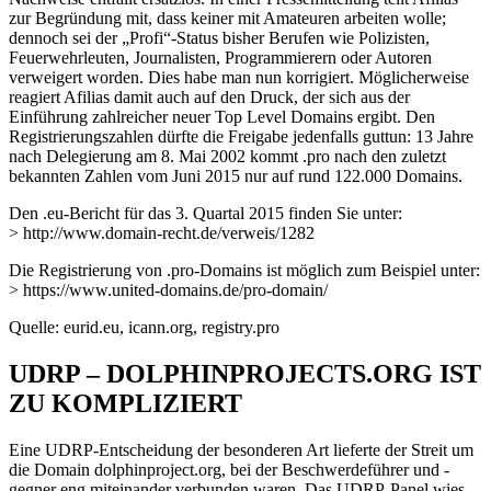
zur Begründung mit, dass keiner mit Amateuren arbeiten wolle;
dennoch sei der „Profi“-Status bisher Berufen wie Polizisten,
Feuerwehrleuten, Journalisten, Programmierern oder Autoren
verweigert worden. Dies habe man nun korrigiert. Möglicherweise
reagiert Afilias damit auch auf den Druck, der sich aus der
Einführung zahlreicher neuer Top Level Domains ergibt. Den
Registrierungszahlen dürfte die Freigabe jedenfalls guttun: 13 Jahre
nach Delegierung am 8. Mai 2002 kommt .pro nach den zuletzt
bekannten Zahlen vom Juni 2015 nur auf rund 122.000 Domains.
Den .eu-Bericht für das 3. Quartal 2015 finden Sie unter:
> http://www.domain-recht.de/verweis/1282
Die Registrierung von .pro-Domains ist möglich zum Beispiel unter:
> https://www.united-domains.de/pro-domain/
Quelle: eurid.eu, icann.org, registry.pro
UDRP – DOLPHINPROJECTS.ORG IST
ZU KOMPLIZIERT
Eine UDRP-Entscheidung der besonderen Art lieferte der Streit um
die Domain dolphinproject.org, bei der Beschwerdeführer und -
gegner eng miteinander verbunden waren. Das UDRP-Panel wies