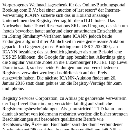
Vorgezogenes Weihnachtsgeschenk für das Online-Buchungsportal
Booking.com B.V.: bei einer „auction of last resort“ der Internet-
Verwaltung ICANN sicherte sich das in Holland ansässige
Unternehmen den Registry-Vertrag für die nTLD .hotels. Das
Nachsehen hatte Travel Reservations SRL aus Uruguay, das sich um
.hoteis beworben hatte; aufgrund einer umstrittenen Entscheidung
im „String Similarity“-Verfahren hatte ICANN jedoch beide
Endungen aufgrund ihrer Ähnlichkeit in eine gemeinsame Auktion
gepackt. Im Gegenzug muss Booking.com US$ 2.200.000,- an
ICANN bezahlen; das ist deutlich günstiger als zum Beispiel jene
US$ 25 Millionen, die Google für .app bezahlt hat. Allerdings ging
die Singular-Variante .hotel an die Luxemburger HOTEL Top-Level
Domain s.a.r.l, so dass beide Endungen nun von verschiedenen
Registries verwaltet werden; das dürfte sich auf den Preis
ausgewirkt haben. Die nächste ICANN-Auktion findet am 20.
Januar 2016 statt; dann geht es um die Registry-Verträge für .cam
und .phone.
Registry Services Corporation, zu Afilias plc gehörende Verwalterin
der Top Level Domain .pro, verzichtet künftig auf sämtliche
Registrierungsbeschränkungen. Als „unrestricted“ TLD kann .pro
damit ab sofort von jedermann registriert werden; die bisher strengen
Beschränkungen auf besonders qualifizierte Berufe wie
Rechtsanwälte, Ärzte und Buchhalter samt der damit verbundenen
Nachweise entfällt ersatzlos. In einer Pressemitteilung teilt Afilias