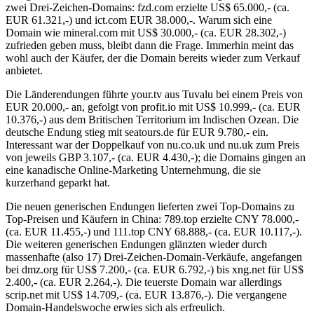
zwei Drei-Zeichen-Domains: fzd.com erzielte US$ 65.000,- (ca.
EUR 61.321,-) und ict.com EUR 38.000,-. Warum sich eine
Domain wie mineral.com mit US$ 30.000,- (ca. EUR 28.302,-)
zufrieden geben muss, bleibt dann die Frage. Immerhin meint das
wohl auch der Käufer, der die Domain bereits wieder zum Verkauf
anbietet.
Die Länderendungen führte your.tv aus Tuvalu bei einem Preis von
EUR 20.000,- an, gefolgt von profit.io mit US$ 10.999,- (ca. EUR
10.376,-) aus dem Britischen Territorium im Indischen Ozean. Die
deutsche Endung stieg mit seatours.de für EUR 9.780,- ein.
Interessant war der Doppelkauf von nu.co.uk und nu.uk zum Preis
von jeweils GBP 3.107,- (ca. EUR 4.430,-); die Domains gingen an
eine kanadische Online-Marketing Unternehmung, die sie
kurzerhand geparkt hat.
Die neuen generischen Endungen lieferten zwei Top-Domains zu
Top-Preisen und Käufern in China: 789.top erzielte CNY 78.000,-
(ca. EUR 11.455,-) und 111.top CNY 68.888,- (ca. EUR 10.117,-).
Die weiteren generischen Endungen glänzten wieder durch
massenhafte (also 17) Drei-Zeichen-Domain-Verkäufe, angefangen
bei dmz.org für US$ 7.200,- (ca. EUR 6.792,-) bis xng.net für US$
2.400,- (ca. EUR 2.264,-). Die teuerste Domain war allerdings
scrip.net mit US$ 14.709,- (ca. EUR 13.876,-). Die vergangene
Domain-Handelswoche erwies sich als erfreulich.