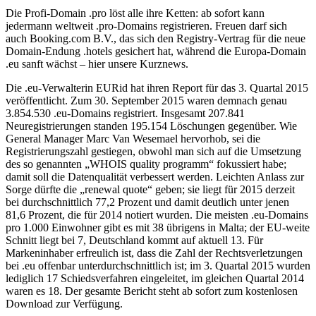
Die Profi-Domain .pro löst alle ihre Ketten: ab sofort kann
jedermann weltweit .pro-Domains registrieren. Freuen darf sich
auch Booking.com B.V., das sich den Registry-Vertrag für die neue
Domain-Endung .hotels gesichert hat, während die Europa-Domain
.eu sanft wächst – hier unsere Kurznews.
Die .eu-Verwalterin EURid hat ihren Report für das 3. Quartal 2015
veröffentlicht. Zum 30. September 2015 waren demnach genau
3.854.530 .eu-Domains registriert. Insgesamt 207.841
Neuregistrierungen standen 195.154 Löschungen gegenüber. Wie
General Manager Marc Van Wesemael hervorhob, sei die
Registrierungszahl gestiegen, obwohl man sich auf die Umsetzung
des so genannten „WHOIS quality programm“ fokussiert habe;
damit soll die Datenqualität verbessert werden. Leichten Anlass zur
Sorge dürfte die „renewal quote“ geben; sie liegt für 2015 derzeit
bei durchschnittlich 77,2 Prozent und damit deutlich unter jenen
81,6 Prozent, die für 2014 notiert wurden. Die meisten .eu-Domains
pro 1.000 Einwohner gibt es mit 38 übrigens in Malta; der EU-weite
Schnitt liegt bei 7, Deutschland kommt auf aktuell 13. Für
Markeninhaber erfreulich ist, dass die Zahl der Rechtsverletzungen
bei .eu offenbar unterdurchschnittlich ist; im 3. Quartal 2015 wurden
lediglich 17 Schiedsverfahren eingeleitet, im gleichen Quartal 2014
waren es 18. Der gesamte Bericht steht ab sofort zum kostenlosen
Download zur Verfügung.