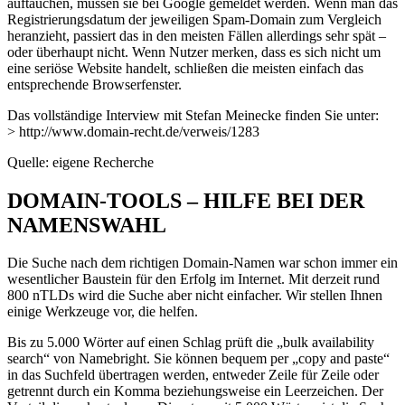
auftauchen, müssen sie bei Google gemeldet werden. Wenn man das
Registrierungsdatum der jeweiligen Spam-Domain zum Vergleich
heranzieht, passiert das in den meisten Fällen allerdings sehr spät –
oder überhaupt nicht. Wenn Nutzer merken, dass es sich nicht um
eine seriöse Website handelt, schließen die meisten einfach das
entsprechende Browserfenster.
Das vollständige Interview mit Stefan Meinecke finden Sie unter:
> http://www.domain-recht.de/verweis/1283
Quelle: eigene Recherche
DOMAIN-TOOLS – HILFE BEI DER
NAMENSWAHL
Die Suche nach dem richtigen Domain-Namen war schon immer ein
wesentlicher Baustein für den Erfolg im Internet. Mit derzeit rund
800 nTLDs wird die Suche aber nicht einfacher. Wir stellen Ihnen
einige Werkzeuge vor, die helfen.
Bis zu 5.000 Wörter auf einen Schlag prüft die „bulk availability
search“ von Namebright. Sie können bequem per „copy and paste“
in das Suchfeld übertragen werden, entweder Zeile für Zeile oder
getrennt durch ein Komma beziehungsweise ein Leerzeichen. Der