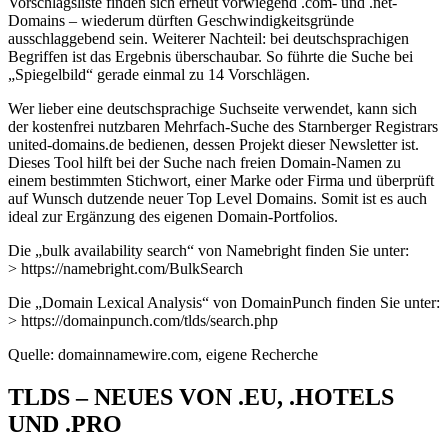
Vorschlagsliste finden sich erneut vorwiegend .com- und .net-
Domains – wiederum dürften Geschwindigkeitsgründe
ausschlaggebend sein. Weiterer Nachteil: bei deutschsprachigen
Begriffen ist das Ergebnis überschaubar. So führte die Suche bei
„Spiegelbild“ gerade einmal zu 14 Vorschlägen.
Wer lieber eine deutschsprachige Suchseite verwendet, kann sich
der kostenfrei nutzbaren Mehrfach-Suche des Starnberger Registrars
united-domains.de bedienen, dessen Projekt dieser Newsletter ist.
Dieses Tool hilft bei der Suche nach freien Domain-Namen zu
einem bestimmten Stichwort, einer Marke oder Firma und überprüft
auf Wunsch dutzende neuer Top Level Domains. Somit ist es auch
ideal zur Ergänzung des eigenen Domain-Portfolios.
Die „bulk availability search“ von Namebright finden Sie unter:
> https://namebright.com/BulkSearch
Die „Domain Lexical Analysis“ von DomainPunch finden Sie unter:
> https://domainpunch.com/tlds/search.php
Quelle: domainnamewire.com, eigene Recherche
TLDS – NEUES VON .EU, .HOTELS
UND .PRO