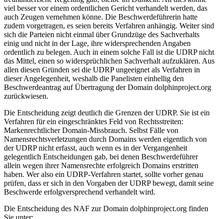
viel besser vor einem ordentlichen Gericht verhandelt werden, das
auch Zeugen vernehmen könne. Die Beschwerdeführerin hatte
zudem vorgetragen, es seien bereits Verfahren anhängig. Weiter sind
sich die Parteien nicht einmal über Grundzüge des Sachverhalts
einig und nicht in der Lage, ihre widersprechenden Angaben
ordentlich zu belegen. Auch in einem solche Fall ist die UDRP nicht
das Mittel, einen so widersprüchlichen Sachverhalt aufzuklären. Aus
allen diesen Gründen sei die UDRP ungeeignet als Verfahren in
dieser Angelegenheit, weshalb die Panelisten einhellig den
Beschwerdeantrag auf Übertragung der Domain dolphinproject.org
zurückwiesen.
Die Entscheidung zeigt deutlich die Grenzen der UDRP. Sie ist ein
Verfahren für ein eingeschränktes Feld von Rechtsstreiten:
Markenrechtlicher Domain-Missbrauch. Selbst Fälle von
Namensrechtsverletzungen durch Domains werden eigentlich von
der UDRP nicht erfasst, auch wenn es in der Vergangenheit
gelegentlich Entscheidungen gab, bei denen Beschwerdeführer
allein wegen ihrer Namensrechte erfolgreich Domains erstritten
haben. Wer also ein UDRP-Verfahren startet, sollte vorher genau
prüfen, dass er sich in den Vorgaben der UDRP bewegt, damit seine
Beschwerde erfolgversprechend verhandelt wird.
Die Entscheidung des NAF zur Domain dolphinproject.org finden
Sie unter: