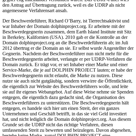
den Antrag auf Übertragung zurück, weil es die UDRP als nicht
angemessene Verfahrensart ansah.
Der Beschwerdeführer, Richard O’Barry, ist Tierrechtsaktivist und
war Inhaber der Domain dolphinproject.org. Er arbeitete mit der
Beschwerdegegnerin zusammen, dem Earth Island Institute mit Sitz
in Berkeley, Kalifornien (USA). 2010 gab er die Kontrolle an der
Domain dolphinproject.org an die Beschwerdeführerin ab; im Juli
2012 übertrug er die Domain an sie. Er selbst wurde Angestellter der
Gegnerin. Nachdem der Beschwerdeführer nun nicht mehr für die
Beschwerdegegnerin arbeitet, verlangte er per UDRP-Verfahren die
Domain zurück. Er trägt vor, er sei Inhaber einer Marke und einer
Service-Marke, die je auf DOLPHIN PROJECT lauten; er habe der
Beschwerdegegnerin nicht erlaubt, die Marke zu nutzen. Diese
nutze sie auch nicht gutgläubig, sondern verwirre die Öffentlichkeit,
die eigentlich zur Website des Beschwerdeführers wolle, und leite
sie auf ihr eigenes Webangebot. Auf diese Weise nehme sie Spenden
entgegen, die eigentlich dazu gedacht sind, die Organisation des
Beschwerdeführers zu unterstützen. Die Beschwerdegegnerin hält
entgegen, es handele sich hier um einen Streit, der ein ganzes
Unternehmen und Geschäft betrifft, in das sie viel Geld investiert
hat, und nicht lediglich die Domain dolphinproject.org. Aus diesem
Grunde sei die UDRP nicht das richtige Verfahren, diesen
umfassenden Streit zu bewerten und beizulegen. Davon abgesehen,
bestehe keine Marke, zumal DOLPHIN PROJECT eine