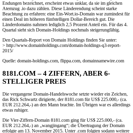
Endungen bezeichnet, erscheint etwas unklar, da sie im gleichen
Atemzug .io dazu zählen. Diese Länderendung scheint starke
Beachtung zu erfahren: eine Ein-Wort.io-Domain war zumindest für
einen Deal im höheren fünfstelligen Dollar-Bereich gut. Die
Länderdomains nahmen lediglich 2,5 Prozent Anteil ein. Für das 4.
Quartal sieht sich Domain-Holdings nochmals steigerungfähig.
Den Quartals-Report von Domain Holdings finden Sie unter:
> http://www.domainholdings.com/domain-holdings-q3-report-
2015/
Quelle: domain-holdings.com, flippa.com, domainnamewire.com
8181.COM – 4 ZIFFERN, ABER 6-
STELLIGER PREIS
Die vergangene Domain-Handelswoche setzte wieder ein Zeichen,
das Rick Schwartz dirigierte, der 8181.com für US$ 225.000,- (ca.
EUR 212.264,-) an den Mann brachte. Im Übrigen war es allerdings
etwas ruhiger.
Die Vier-Ziffern-Domain 8181.com ging für US$ 225.000,- (ca.
EUR 212.264,-) an „wangjingang“; die Übertragung der Domain
erfolgte am 13. November 2015. Unter .com folgten sodann weitere