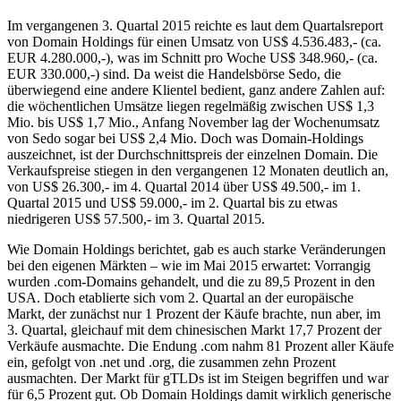
Im vergangenen 3. Quartal 2015 reichte es laut dem Quartalsreport
von Domain Holdings für einen Umsatz von US$ 4.536.483,- (ca.
EUR 4.280.000,-), was im Schnitt pro Woche US$ 348.960,- (ca.
EUR 330.000,-) sind. Da weist die Handelsbörse Sedo, die
überwiegend eine andere Klientel bedient, ganz andere Zahlen auf:
die wöchentlichen Umsätze liegen regelmäßig zwischen US$ 1,3
Mio. bis US$ 1,7 Mio., Anfang November lag der Wochenumsatz
von Sedo sogar bei US$ 2,4 Mio. Doch was Domain-Holdings
auszeichnet, ist der Durchschnittspreis der einzelnen Domain. Die
Verkaufspreise stiegen in den vergangenen 12 Monaten deutlich an,
von US$ 26.300,- im 4. Quartal 2014 über US$ 49.500,- im 1.
Quartal 2015 und US$ 59.000,- im 2. Quartal bis zu etwas
niedrigeren US$ 57.500,- im 3. Quartal 2015.
Wie Domain Holdings berichtet, gab es auch starke Veränderungen
bei den eigenen Märkten – wie im Mai 2015 erwartet: Vorrangig
wurden .com-Domains gehandelt, und die zu 89,5 Prozent in den
USA. Doch etablierte sich vom 2. Quartal an der europäische
Markt, der zunächst nur 1 Prozent der Käufe brachte, nun aber, im
3. Quartal, gleichauf mit dem chinesischen Markt 17,7 Prozent der
Verkäufe ausmachte. Die Endung .com nahm 81 Prozent aller Käufe
ein, gefolgt von .net und .org, die zusammen zehn Prozent
ausmachten. Der Markt für gTLDs ist im Steigen begriffen und war
für 6,5 Prozent gut. Ob Domain Holdings damit wirklich generische