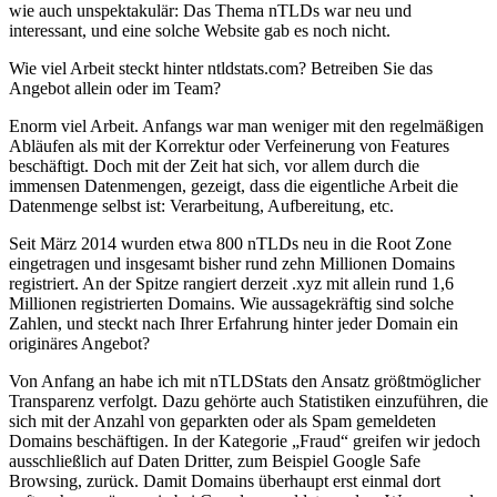
wie auch unspektakulär: Das Thema nTLDs war neu und
interessant, und eine solche Website gab es noch nicht.
Wie viel Arbeit steckt hinter ntldstats.com? Betreiben Sie das
Angebot allein oder im Team?
Enorm viel Arbeit. Anfangs war man weniger mit den regelmäßigen
Abläufen als mit der Korrektur oder Verfeinerung von Features
beschäftigt. Doch mit der Zeit hat sich, vor allem durch die
immensen Datenmengen, gezeigt, dass die eigentliche Arbeit die
Datenmenge selbst ist: Verarbeitung, Aufbereitung, etc.
Seit März 2014 wurden etwa 800 nTLDs neu in die Root Zone
eingetragen und insgesamt bisher rund zehn Millionen Domains
registriert. An der Spitze rangiert derzeit .xyz mit allein rund 1,6
Millionen registrierten Domains. Wie aussagekräftig sind solche
Zahlen, und steckt nach Ihrer Erfahrung hinter jeder Domain ein
originäres Angebot?
Von Anfang an habe ich mit nTLDStats den Ansatz größtmöglicher
Transparenz verfolgt. Dazu gehörte auch Statistiken einzuführen, die
sich mit der Anzahl von geparkten oder als Spam gemeldeten
Domains beschäftigen. In der Kategorie „Fraud“ greifen wir jedoch
ausschließlich auf Daten Dritter, zum Beispiel Google Safe
Browsing, zurück. Damit Domains überhaupt erst einmal dort