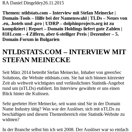
RA Daniel Dingeldey
26.11.2015
Themen: ntldstats.com – Interview mit Stefan Meinecke |
Domain-Tools – Hilfe bei der Namenswahl | TLDs – Neues von
.eu, .hotels und .pro | UDRP – dolphinprojects.org ist zu
kompliziert | Report – Domain Holdings liefert gute Zahlen |
8181.com – 4 Ziffern, aber 6-stelliger Preis | Dezember – 5.
Domain-Forum in Bulgarien
NTLDSTATS.COM – INTERVIEW MIT
STEFAN MEINECKE
Seit März 2014 betreibt Stefan Meinecke, Inhaber von greenSec
Solutions, die Website ntldstats.com. Sie hat sich binnen kürzester
Zeit als weltweit wichtigstes und verlässlichstes Statistik-Angebot
rund um (nTLDs) etabliert. Im Interview gewährte er uns einen
Blick hinter die Kulissen.
Sehr geehrter Herr Meinecke, seit wann sind Sie in der Domain
Name Industry tätig? Was war der Auslöser, sich mit nTLDs zu
beschäftigen und diesem Themenbereich eine Statistik-Website zu
widmen?
In der Branche selbst bin ich seit 2008. Der Auslöser war so einfach