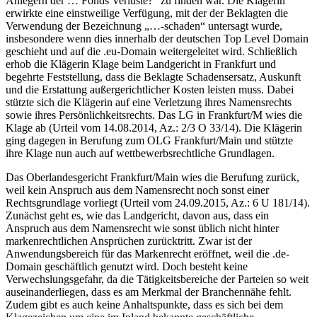
Anlegern der … Fonds Verluste?“ zu finden war. Die Klägerin
erwirkte eine einstweilige Verfügung, mit der der Beklagten die
Verwendung der Bezeichnung „…-schaden“ untersagt wurde,
insbesondere wenn dies innerhalb der deutschen Top Level Domain
geschieht und auf die .eu-Domain weitergeleitet wird. Schließlich
erhob die Klägerin Klage beim Landgericht in Frankfurt und
begehrte Feststellung, dass die Beklagte Schadensersatz, Auskunft
und die Erstattung außergerichtlicher Kosten leisten muss. Dabei
stützte sich die Klägerin auf eine Verletzung ihres Namensrechts
sowie ihres Persönlichkeitsrechts. Das LG in Frankfurt/M wies die
Klage ab (Urteil vom 14.08.2014, Az.: 2/3 O 33/14). Die Klägerin
ging dagegen in Berufung zum OLG Frankfurt/Main und stützte
ihre Klage nun auch auf wettbewerbsrechtliche Grundlagen.
Das Oberlandesgericht Frankfurt/Main wies die Berufung zurück,
weil kein Anspruch aus dem Namensrecht noch sonst einer
Rechtsgrundlage vorliegt (Urteil vom 24.09.2015, Az.: 6 U 181/14).
Zunächst geht es, wie das Landgericht, davon aus, dass ein
Anspruch aus dem Namensrecht wie sonst üblich nicht hinter
markenrechtlichen Ansprüchen zurücktritt. Zwar ist der
Anwendungsbereich für das Markenrecht eröffnet, weil die .de-
Domain geschäftlich genutzt wird. Doch besteht keine
Verwechslungsgefahr, da die Tätigkeitsbereiche der Parteien so weit
auseinanderliegen, dass es am Merkmal der Branchennähe fehlt.
Zudem gibt es auch keine Anhaltspunkte, dass es sich bei dem