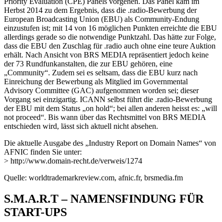
Priority Evaluation (CPE) Panels vorgehen. Das Panel kam im
Herbst 2014 zu dem Ergebnis, dass die .radio-Bewerbung der
European Broadcasting Union (EBU) als Community-Endung
einzustufen ist; mit 14 von 16 möglichen Punkten erreichte die EBU
allerdings gerade so die notwendige Punktzahl. Das hätte zur Folge,
dass die EBU den Zuschlag für .radio auch ohne eine teure Auktion
erhält. Nach Ansicht von BRS MEDIA repräsentiert jedoch keine
der 73 Rundfunkanstalten, die zur EBU gehören, eine
„Community“. Zudem sei es seltsam, dass die EBU kurz nach
Einreichung der Bewerbung als Mitglied im Governmental
Advisory Committee (GAC) aufgenommen worden sei; dieser
Vorgang sei einzigartig. ICANN selbst führt die .radio-Bewerbung
der EBU mit dem Status „on hold“; bei allen anderen heisst es: „will
not proceed“. Bis wann über das Rechtsmittel von BRS MEDIA
entschieden wird, lässt sich aktuell nicht absehen.
Die aktuelle Ausgabe des „Industry Report on Domain Names“ von
AFNIC finden Sie unter:
> http://www.domain-recht.de/verweis/1274
Quelle: worldtrademarkreview.com, afnic.fr, brsmedia.fm
S.M.A.R.T – NAMENSFINDUNG FÜR
START-UPS