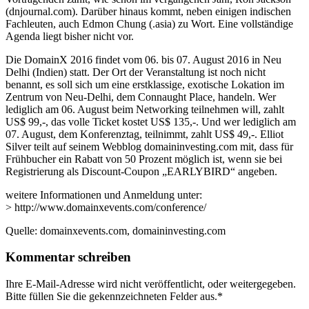
(dnjournal.com). Darüber hinaus kommt, neben einigen indischen
Fachleuten, auch Edmon Chung (.asia) zu Wort. Eine vollständige
Agenda liegt bisher nicht vor.
Die DomainX 2016 findet vom 06. bis 07. August 2016 in Neu
Delhi (Indien) statt. Der Ort der Veranstaltung ist noch nicht
benannt, es soll sich um eine erstklassige, exotische Lokation im
Zentrum von Neu-Delhi, dem Connaught Place, handeln. Wer
lediglich am 06. August beim Networking teilnehmen will, zahlt
US$ 99,-, das volle Ticket kostet US$ 135,-. Und wer lediglich am
07. August, dem Konferenztag, teilnimmt, zahlt US$ 49,-. Elliot
Silver teilt auf seinem Webblog domaininvesting.com mit, dass für
Frühbucher ein Rabatt von 50 Prozent möglich ist, wenn sie bei
Registrierung als Discount-Coupon „EARLYBIRD“ angeben.
weitere Informationen und Anmeldung unter:
> http://www.domainxevents.com/conference/
Quelle: domainxevents.com, domaininvesting.com
Kommentar schreiben
Ihre E-Mail-Adresse wird nicht veröffentlicht, oder weitergegeben.
Bitte füllen Sie die gekennzeichneten Felder aus.
*