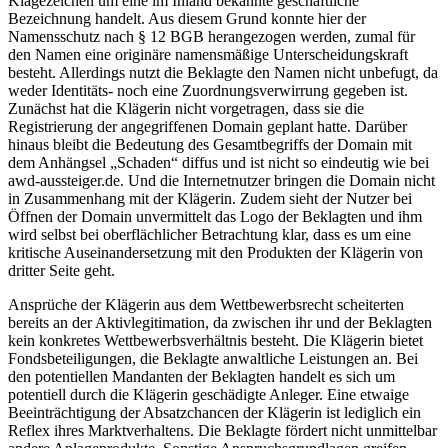
Klagezeichen um eine im Inland bekannte geschäftliche
Bezeichnung handelt. Aus diesem Grund konnte hier der
Namensschutz nach § 12 BGB herangezogen werden, zumal für
den Namen eine originäre namensmäßige Unterscheidungskraft
besteht. Allerdings nutzt die Beklagte den Namen nicht unbefugt, da
weder Identitäts- noch eine Zuordnungsverwirrung gegeben ist.
Zunächst hat die Klägerin nicht vorgetragen, dass sie die
Registrierung der angegriffenen Domain geplant hatte. Darüber
hinaus bleibt die Bedeutung des Gesamtbegriffs der Domain mit
dem Anhängsel „Schaden“ diffus und ist nicht so eindeutig wie bei
awd-aussteiger.de. Und die Internetnutzer bringen die Domain nicht
in Zusammenhang mit der Klägerin. Zudem sieht der Nutzer bei
Öffnen der Domain unvermittelt das Logo der Beklagten und ihm
wird selbst bei oberflächlicher Betrachtung klar, dass es um eine
kritische Auseinandersetzung mit den Produkten der Klägerin von
dritter Seite geht.
Ansprüche der Klägerin aus dem Wettbewerbsrecht scheiterten
bereits an der Aktivlegitimation, da zwischen ihr und der Beklagten
kein konkretes Wettbewerbsverhältnis besteht. Die Klägerin bietet
Fondsbeteiligungen, die Beklagte anwaltliche Leistungen an. Bei
den potentiellen Mandanten der Beklagten handelt es sich um
potentiell durch die Klägerin geschädigte Anleger. Eine etwaige
Beeinträchtigung der Absatzchancen der Klägerin ist lediglich ein
Reflex ihres Marktverhaltens. Die Beklagte fördert nicht unmittelbar