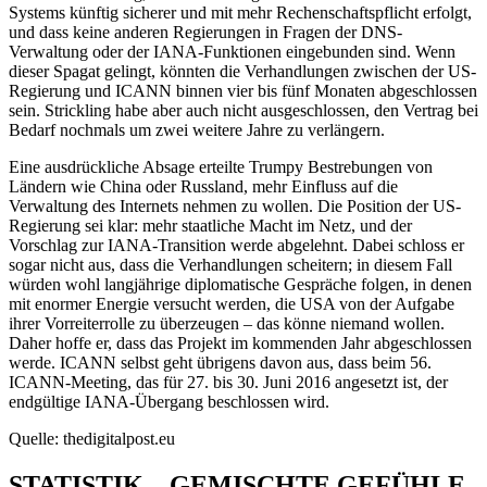
Systems künftig sicherer und mit mehr Rechenschaftspflicht erfolgt,
und dass keine anderen Regierungen in Fragen der DNS-
Verwaltung oder der IANA-Funktionen eingebunden sind. Wenn
dieser Spagat gelingt, könnten die Verhandlungen zwischen der US-
Regierung und ICANN binnen vier bis fünf Monaten abgeschlossen
sein. Strickling habe aber auch nicht ausgeschlossen, den Vertrag bei
Bedarf nochmals um zwei weitere Jahre zu verlängern.
Eine ausdrückliche Absage erteilte Trumpy Bestrebungen von
Ländern wie China oder Russland, mehr Einfluss auf die
Verwaltung des Internets nehmen zu wollen. Die Position der US-
Regierung sei klar: mehr staatliche Macht im Netz, und der
Vorschlag zur IANA-Transition werde abgelehnt. Dabei schloss er
sogar nicht aus, dass die Verhandlungen scheitern; in diesem Fall
würden wohl langjährige diplomatische Gespräche folgen, in denen
mit enormer Energie versucht werden, die USA von der Aufgabe
ihrer Vorreiterrolle zu überzeugen – das könne niemand wollen.
Daher hoffe er, dass das Projekt im kommenden Jahr abgeschlossen
werde. ICANN selbst geht übrigens davon aus, dass beim 56.
ICANN-Meeting, das für 27. bis 30. Juni 2016 angesetzt ist, der
endgültige IANA-Übergang beschlossen wird.
Quelle: thedigitalpost.eu
STATISTIK – GEMISCHTE GEFÜHLE