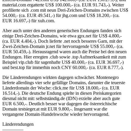
material.com ergatterte US$ 100.000,- (ca. EUR 91.743,-). Weiter
profilierte sich .com mit neun Drei-Zeichen-Domains zwischen US$
54.000,- (ca. EUR 49.541,-) für jhg.com und US$ 18.200,- (ca.
EUR 16.697,-) für xuh.com.
Aber auch unter den anderen generischen Endungen fanden sich
einige Drei-Zeichen-Domains, wie etwa gpx.net für US$ 4.800,-
(ca. EUR 4.404,-). Doch lieferte .net noch besseres Garn, mit der
Zwei-Zeichen-Domain jr.net für hervorragende US$ 55.000,- (ca.
EUR 50.459,-). Herausragend waren auch die Preise bei den neuen
Endungen. Hier erregten .club sowie .top Aufmerksamkeit mit zum
Beispiel vip.club für sagenhafte US$ 40.000,- (ca. EUR 36.697,-)
und best.top für immerhin noch CNY 60.000,- (ca. EUR 8.777,-).
Die Länderendungen wirkten dagegen schwächer. Montenegro
lieferte allerdings vier sehr gefällige Domains, darunter die teuerste
Länderdomain der Woche: click.me für US$ 18.000,- (ca. EUR
16.514,-). Die deutsche Endung spielte in diesen Preiskategorien
diesmal nicht mit: selbstständig.de (IDN) erzielte aber auch gute
EUR 6.500,-. Deutlich besser war dagegen die österreichische
Domain testsieger.at mit EUR 9.800,-. Insgesamt war die
vergangene Domain-Handelswoche wieder hervorragend.
Länderendungen
————–