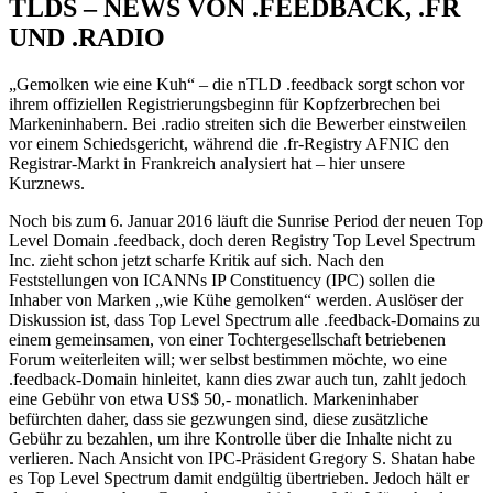
TLDS – NEWS VON .FEEDBACK, .FR
UND .RADIO
„Gemolken wie eine Kuh“ – die nTLD .feedback sorgt schon vor
ihrem offiziellen Registrierungsbeginn für Kopfzerbrechen bei
Markeninhabern. Bei .radio streiten sich die Bewerber einstweilen
vor einem Schiedsgericht, während die .fr-Registry AFNIC den
Registrar-Markt in Frankreich analysiert hat – hier unsere
Kurznews.
Noch bis zum 6. Januar 2016 läuft die Sunrise Period der neuen Top
Level Domain .feedback, doch deren Registry Top Level Spectrum
Inc. zieht schon jetzt scharfe Kritik auf sich. Nach den
Feststellungen von ICANNs IP Constituency (IPC) sollen die
Inhaber von Marken „wie Kühe gemolken“ werden. Auslöser der
Diskussion ist, dass Top Level Spectrum alle .feedback-Domains zu
einem gemeinsamen, von einer Tochtergesellschaft betriebenen
Forum weiterleiten will; wer selbst bestimmen möchte, wo eine
.feedback-Domain hinleitet, kann dies zwar auch tun, zahlt jedoch
eine Gebühr von etwa US$ 50,- monatlich. Markeninhaber
befürchten daher, dass sie gezwungen sind, diese zusätzliche
Gebühr zu bezahlen, um ihre Kontrolle über die Inhalte nicht zu
verlieren. Nach Ansicht von IPC-Präsident Gregory S. Shatan habe
es Top Level Spectrum damit endgültig übertrieben. Jedoch hält er