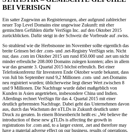
BEI VERISIGN
Ein satter Zugewinn an Registrierungen, aber aufgrund zahlreicher
neuer Top Level Domains eine ungewisse Zukunft: mit eher
gemischten Gefühlen dürfte VeriSign Inc. auf den Oktober 2015
zurückblicken. Dafür steigt in der Schweiz die Vorfreude auf .swiss.
So strahlend wie die Herbstsonne im November sollte eigentlich das
breite Grinsen bei der .com- und .net-Registry VeriSign sein. Nicht
nur, dass .com im Oktober 2015 um rund 850.000 und .net um nicht
minder erfreuliche 208.000 Domains zulegen konnten; alles in allem
war das gesamte 3. Quartal 2015 höchst erfreulich. Bei einer
Telefonkonferenz für Investoren Ende Oktober wurde bekannt, dass
von Juli bis September rund 9,2 Millionen .com- und .net-Domains
neu registriert wurden; üblicherweise liegt dieser Wert zwischen 8
und 9 Millionen. Die Nachfrage wurde dabei maßgeblich von
Kunden in Asien angetrieben, insbesondere China und Indien.
Allerdings rechnet VeriSign für das 4. Quartal 2015 mit einer
deutlich gebremsten Nachfrage. Dabei geht das Unternehmen davon
aus, durch das Wachstum der nTLDs in Zukunft deutlich unter
Druck zu geraten. In einem Börsenbericht heißt es: „We believe the
introduction of these new gTLDs is affecting the growth in
registrations for .com and, to a larger extent, .net and therefore may
have a material adverse effect on our business, results of operations,