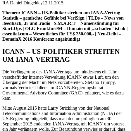
RA Daniel Dingeldey
12.11.2015
Themen: ICANN – US-Politiker streiten um IANA-Vertrag |
Statistik – gemischte Gefühle bei VeriSign | TLDs – News von
.feedback, .fr und .radio | S.M.A.R.T – Namensfindung für
Start-Ups | OLG Frankfurt/M – Domain mit „-schaden“ ist ok |
essential.com – Wesentliches für US$ 250.000,- | Neu-Delhi –
DomainX 2016 Konferenz angekündigt
ICANN – US-POLITIKER STREITEN
UM IANA-VERTRAG
Die Verlängerung des IANA-Vertrags um mindestens ein Jahr
verschafft der Internet-Verwaltung ICANN etwas Luft, um den
Übergang der Macht im Netz vorzubereiten. Stefano Trumpy,
vormals Vertreter Italiens im ICANN-Regierungsbeirat
Governmental Advisory Committee (GAC), erläutert, wie es dazu
kam.
Mitte August 2015 hatte Larry Strickling von der National
Telecommunications and Information Administration (NTIA) der
US-Regierung mitgeteilt, dass man den ursprünglich am 30.
September 2015 endenden IANA-Vertrag mit ICANN um vorerst
ein Jahr verlängern wolle. Zur Begründung verwies er darauf, dass