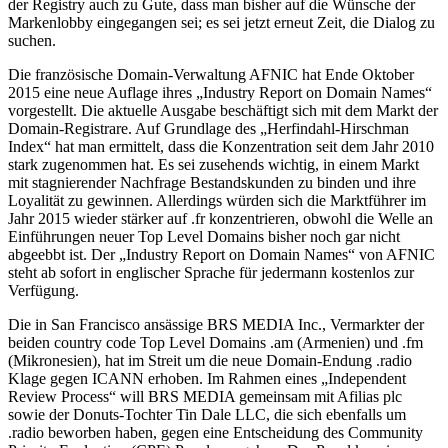
der Registry auch zu Gute, dass man bisher auf die Wünsche der
Markenlobby eingegangen sei; es sei jetzt erneut Zeit, die Dialog zu
suchen.
Die französische Domain-Verwaltung AFNIC hat Ende Oktober
2015 eine neue Auflage ihres „Industry Report on Domain Names“
vorgestellt. Die aktuelle Ausgabe beschäftigt sich mit dem Markt der
Domain-Registrare. Auf Grundlage des „Herfindahl-Hirschman
Index“ hat man ermittelt, dass die Konzentration seit dem Jahr 2010
stark zugenommen hat. Es sei zusehends wichtig, in einem Markt
mit stagnierender Nachfrage Bestandskunden zu binden und ihre
Loyalität zu gewinnen. Allerdings würden sich die Marktführer im
Jahr 2015 wieder stärker auf .fr konzentrieren, obwohl die Welle an
Einführungen neuer Top Level Domains bisher noch gar nicht
abgeebbt ist. Der „Industry Report on Domain Names“ von AFNIC
steht ab sofort in englischer Sprache für jedermann kostenlos zur
Verfügung.
Die in San Francisco ansässige BRS MEDIA Inc., Vermarkter der
beiden country code Top Level Domains .am (Armenien) und .fm
(Mikronesien), hat im Streit um die neue Domain-Endung .radio
Klage gegen ICANN erhoben. Im Rahmen eines „Independent
Review Process“ will BRS MEDIA gemeinsam mit Afilias plc
sowie der Donuts-Tochter Tin Dale LLC, die sich ebenfalls um
.radio beworben haben, gegen eine Entscheidung des Community