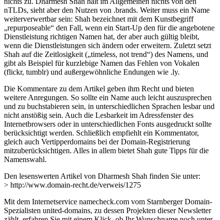
nichts zu. Dharmesh Shah hält im Allgemeinen nichts von den
nTLDs, sieht aber den Nutzen von .brands. Weiter muss ein Name
weiterverwertbar sein: Shah bezeichnet mit dem Kunstbegriff
„repurposeable“ den Fall, wenn ein Start-Up den für die angebotene
Dienstleistung richtigen Namen hat, der aber auch gültig bleibt,
wenn die Dienstleistungen sich ändern oder erweitern. Zuletzt setzt
Shah auf die Zeitlosigkeit („timeless, not trend“) des Namens, und
gibt als Beispiel für kurzlebige Namen das Fehlen von Vokalen
(flickr, tumblr) und außergewöhnliche Endungen wie .ly.
Die Kommentare zu dem Artikel geben ihm Recht und bieten
weitere Anregungen. So sollte ein Name auch leicht auszusprechen
und zu buchstabieren sein, in unterschiedlichen Sprachen lesbar und
nicht anstößig sein. Auch die Lesbarkeit im Adressfenster des
Internetbrowsers oder in unterschiedlichen Fonts ausgedruckt sollte
berücksichtigt werden. Schließlich empfiehlt ein Kommentator,
gleich auch Vertipperdomains bei der Domain-Registrierung
mitzuberücksichtigen. Alles in allem bietet Shah gute Tipps für die
Namenswahl.
Den lesenswerten Artikel von Dharmesh Shah finden Sie unter:
> http://www.domain-recht.de/verweis/1275
Mit dem Internetservice namecheck.com vom Starnberger Domain-
Spezialisten united-domains, zu dessen Projekten dieser Newsletter
zählt, erfahren Sie mit einem Klick, ob Ihr Wunschname noch unter