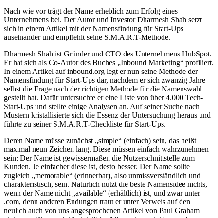
Nach wie vor trägt der Name erheblich zum Erfolg eines
Unternehmens bei. Der Autor und Investor Dharmesh Shah setzt
sich in einem Artikel mit der Namensfindung für Start-Ups
auseinander und empfiehlt seine S.M.A.R.T-Methode.
Dharmesh Shah ist Gründer und CTO des Unternehmens HubSpot.
Er hat sich als Co-Autor des Buches „Inbound Marketing“ profiliert.
In einem Artikel auf inbound.org legt er nun seine Methode der
Namensfindung für Start-Ups dar, nachdem er sich zwanzig Jahre
selbst die Frage nach der richtigen Methode für die Namenswahl
gestellt hat. Dafür untersuchte er eine Liste von über 4.000 Tech-
Start-Ups und stellte einige Analysen an. Auf seiner Suche nach
Mustern kristallisierte sich die Essenz der Untersuchung heraus und
führte zu seiner S.M.A.R.T-Checkliste für Start-Ups.
Deren Name müsse zunächst „simple“ (einfach) sein, das heißt
maximal neun Zeichen lang. Diese müssen einfach wahrzunehmen
sein: Der Name ist gewissermaßen die Nutzerschnittstelle zum
Kunden. Je einfacher diese ist, desto besser. Der Name sollte
zugleich „memorable“ (erinnerbar), also unmissverständlich und
charakteristisch, sein. Natürlich nützt die beste Namensidee nichts,
wenn der Name nicht „available“ (erhältlich) ist, und zwar unter
.com, denn anderen Endungen traut er unter Verweis auf den
neulich auch von uns angesprochenen Artikel von Paul Graham