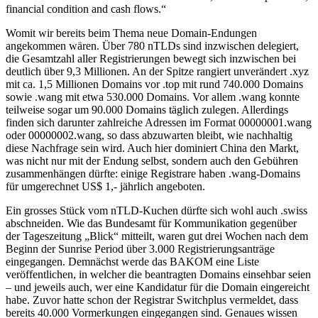
financial condition and cash flows.“
Womit wir bereits beim Thema neue Domain-Endungen
angekommen wären. Über 780 nTLDs sind inzwischen delegiert,
die Gesamtzahl aller Registrierungen bewegt sich inzwischen bei
deutlich über 9,3 Millionen. An der Spitze rangiert unverändert .xyz
mit ca. 1,5 Millionen Domains vor .top mit rund 740.000 Domains
sowie .wang mit etwa 530.000 Domains. Vor allem .wang konnte
teilweise sogar um 90.000 Domains täglich zulegen. Allerdings
finden sich darunter zahlreiche Adressen im Format 00000001.wang
oder 00000002.wang, so dass abzuwarten bleibt, wie nachhaltig
diese Nachfrage sein wird. Auch hier dominiert China den Markt,
was nicht nur mit der Endung selbst, sondern auch den Gebühren
zusammenhängen dürfte: einige Registrare haben .wang-Domains
für umgerechnet US$ 1,- jährlich angeboten.
Ein grosses Stück vom nTLD-Kuchen dürfte sich wohl auch .swiss
abschneiden. Wie das Bundesamt für Kommunikation gegenüber
der Tageszeitung „Blick“ mitteilt, waren gut drei Wochen nach dem
Beginn der Sunrise Period über 3.000 Registrierungsanträge
eingegangen. Demnächst werde das BAKOM eine Liste
veröffentlichen, in welcher die beantragten Domains einsehbar seien
– und jeweils auch, wer eine Kandidatur für die Domain eingereicht
habe. Zuvor hatte schon der Registrar Switchplus vermeldet, dass
bereits 40.000 Vormerkungen eingegangen sind. Genaues wissen