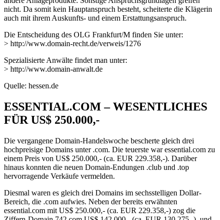
andere Anlageprodukte. Sonstige Anspruchsgrundlagen greifen
nicht. Da somit kein Hauptanspruch besteht, scheiterte die Klägerin
auch mit ihrem Auskunfts- und einem Erstattungsanspruch.
Die Entscheidung des OLG Frankfurt/M finden Sie unter:
> http://www.domain-recht.de/verweis/1276
Spezialisierte Anwälte findet man unter:
> http://www.domain-anwalt.de
Quelle: hessen.de
ESSENTIAL.COM – WESENTLICHES
FÜR US$ 250.000,-
Die vergangene Domain-Handelswoche bescherte gleich drei
hochpreisige Domains unter .com. Die teuerste war essential.com zu
einem Preis von US$ 250.000,- (ca. EUR 229.358,-). Darüber
hinaus konnten die neuen Domain-Endungen .club und .top
hervorragende Verkäufe vermelden.
Diesmal waren es gleich drei Domains im sechsstelligen Dollar-
Bereich, die .com aufwies. Neben der bereits erwähnten
essential.com mit US$ 250.000,- (ca. EUR 229.358,-) zog die
Ziffern-Domain 742.com US$ 142.000,- (ca. EUR 130.275,-), und