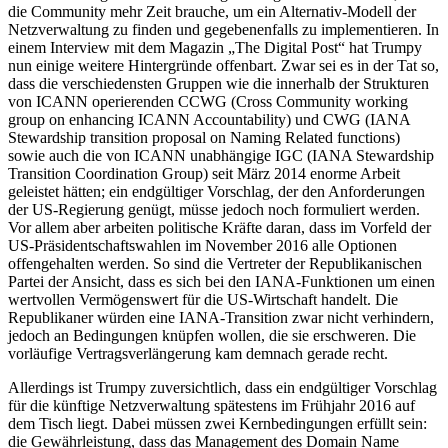
die Community mehr Zeit brauche, um ein Alternativ-Modell der
Netzverwaltung zu finden und gegebenenfalls zu implementieren. In
einem Interview mit dem Magazin „The Digital Post“ hat Trumpy
nun einige weitere Hintergründe offenbart. Zwar sei es in der Tat so,
dass die verschiedensten Gruppen wie die innerhalb der Strukturen
von ICANN operierenden CCWG (Cross Community working
group on enhancing ICANN Accountability) und CWG (IANA
Stewardship transition proposal on Naming Related functions)
sowie auch die von ICANN unabhängige IGC (IANA Stewardship
Transition Coordination Group) seit März 2014 enorme Arbeit
geleistet hätten; ein endgültiger Vorschlag, der den Anforderungen
der US-Regierung genügt, müsse jedoch noch formuliert werden.
Vor allem aber arbeiten politische Kräfte daran, dass im Vorfeld der
US-Präsidentschaftswahlen im November 2016 alle Optionen
offengehalten werden. So sind die Vertreter der Republikanischen
Partei der Ansicht, dass es sich bei den IANA-Funktionen um einen
wertvollen Vermögenswert für die US-Wirtschaft handelt. Die
Republikaner würden eine IANA-Transition zwar nicht verhindern,
jedoch an Bedingungen knüpfen wollen, die sie erschweren. Die
vorläufige Vertragsverlängerung kam demnach gerade recht.
Allerdings ist Trumpy zuversichtlich, dass ein endgültiger Vorschlag
für die künftige Netzverwaltung spätestens im Frühjahr 2016 auf
dem Tisch liegt. Dabei müssen zwei Kernbedingungen erfüllt sein:
die Gewährleistung, dass das Management des Domain Name