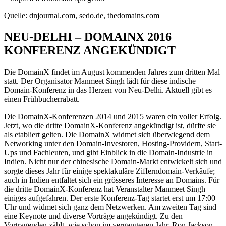
Quelle: dnjournal.com, sedo.de, thedomains.com
NEU-DELHI – DOMAINX 2016
KONFERENZ ANGEKÜNDIGT
Die DomainX findet im August kommenden Jahres zum dritten Mal
statt. Der Organisator Manmeet Singh lädt für diese indische
Domain-Konferenz in das Herzen von Neu-Delhi. Aktuell gibt es
einen Frühbucherrabatt.
Die DomainX-Konferenzen 2014 und 2015 waren ein voller Erfolg.
Jetzt, wo die dritte DomainX-Konferenz angekündigt ist, dürfte sie
als etabliert gelten. Die DomainX widmet sich überwiegend dem
Networking unter den Domain-Investoren, Hosting-Providern, Start-
Ups und Fachleuten, und gibt Einblick in die Domain-Industrie in
Indien. Nicht nur der chinesische Domain-Markt entwickelt sich und
sorgte dieses Jahr für einige spektakuläre Zifferndomain-Verkäufe;
auch in Indien entfaltet sich ein grösseres Interesse an Domains. Für
die dritte DomainX-Konferenz hat Veranstalter Manmeet Singh
einiges aufgefahren. Der erste Konferenz-Tag startet erst um 17:00
Uhr und widmet sich ganz dem Netzwerken. Am zweiten Tag sind
eine Keynote und diverse Vorträge angekündigt. Zu den
Vortragenden zählt, wie schon im vergangenen Jahr, Ron Jackson