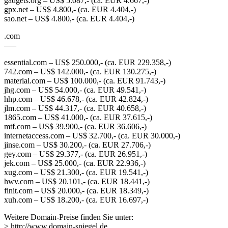
gadgets.org – US$ 5.087,- (ca. EUR 4.667,-)
gpx.net – US$ 4.800,- (ca. EUR 4.404,-)
sao.net – US$ 4.800,- (ca. EUR 4.404,-)
.com
—–
essential.com – US$ 250.000,- (ca. EUR 229.358,-)
742.com – US$ 142.000,- (ca. EUR 130.275,-)
material.com – US$ 100.000,- (ca. EUR 91.743,-)
jhg.com – US$ 54.000,- (ca. EUR 49.541,-)
hhp.com – US$ 46.678,- (ca. EUR 42.824,-)
jlm.com – US$ 44.317,- (ca. EUR 40.658,-)
1865.com – US$ 41.000,- (ca. EUR 37.615,-)
mtf.com – US$ 39.900,- (ca. EUR 36.606,-)
internetaccess.com – US$ 32.700,- (ca. EUR 30.000,-)
jinse.com – US$ 30.200,- (ca. EUR 27.706,-)
gey.com – US$ 29.377,- (ca. EUR 26.951,-)
jek.com – US$ 25.000,- (ca. EUR 22.936,-)
xug.com – US$ 21.300,- (ca. EUR 19.541,-)
hwv.com – US$ 20.101,- (ca. EUR 18.441,-)
finit.com – US$ 20.000,- (ca. EUR 18.349,-)
xuh.com – US$ 18.200,- (ca. EUR 16.697,-)
Weitere Domain-Preise finden Sie unter:
> http://www.domain-spiegel.de